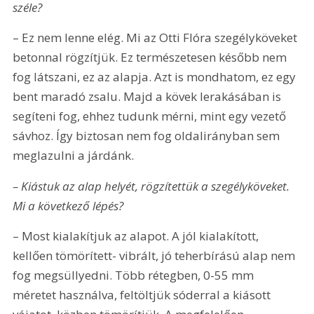
széle?
– Ez nem lenne elég. Mi az Otti Flóra szegélyköveket 
betonnal rögzítjük. Ez természetesen később nem 
fog látszani, ez az alapja. Azt is mondhatom, ez egy 
bent maradó zsalu. Majd a kövek lerakásában is 
segíteni fog, ehhez tudunk mérni, mint egy vezető 
sávhoz. Így biztosan nem fog oldalirányban sem 
meglazulni a járdánk.
– Kiástuk az alap helyét, rögzítettük a szegélyköveket. 
Mi a következő lépés?
– Most kialakítjuk az alapot. A jól kialakított, 
kellően tömörített- vibrált, jó teherbírású alap nem 
fog megsüllyedni. Több rétegben, 0-55 mm 
méretet használva, feltöltjük sóderral a kiásott 