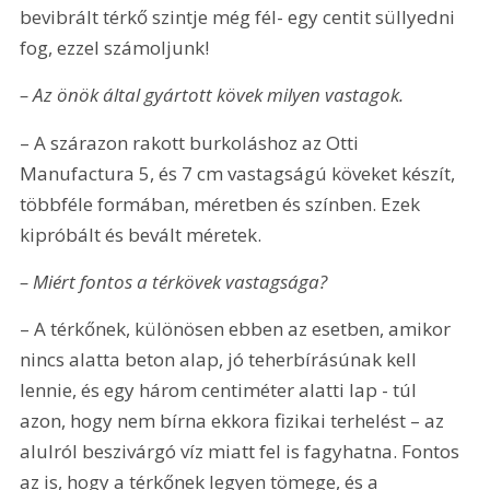
bevibrált térkő szintje még fél- egy centit süllyedni 
fog, ezzel számoljunk!
– Az önök által gyártott kövek milyen vastagok.
– A szárazon rakott burkoláshoz az Otti 
Manufactura 5, és 7 cm vastagságú köveket készít, 
többféle formában, méretben és színben. Ezek 
kipróbált és bevált méretek.
– Miért fontos a térkövek vastagsága?
– A térkőnek, különösen ebben az esetben, amikor 
nincs alatta beton alap, jó teherbírásúnak kell 
lennie, és egy három centiméter alatti lap - túl 
azon, hogy nem bírna ekkora fizikai terhelést – az 
alulról beszivárgó víz miatt fel is fagyhatna. Fontos 
az is, hogy a térkőnek legyen tömege, és a 