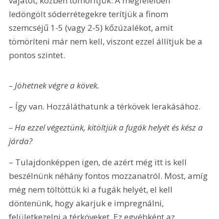
vájatot, közben tömörítjük. A megfelelően 
ledöngölt sóderrétegekre terítjük a finom 
szemcséjű 1-5 (vagy 2-5) kőzúzalékot, amit 
tömöríteni már nem kell, viszont ezzel állítjuk be a 
pontos szintet.
– Jöhetnek végre a kövek.
– Így van. Hozzáláthatunk a térkövek lerakásához.
– Ha ezzel végeztünk, kitöltjük a fugák helyét és kész a 
járda?
– Tulajdonképpen igen, de azért még itt is kell 
beszélnünk néhány fontos mozzanatról. Most, amíg 
még nem töltöttük ki a fugák helyét, el kell 
döntenünk, hogy akarjuk e impregnálni, 
felületkezelni a térköveket. Ez egyébként az 