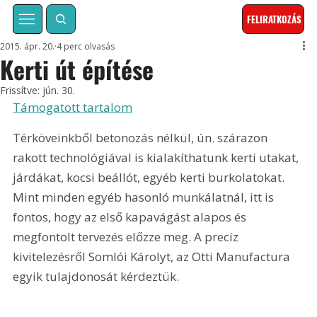
FELIRATKOZÁS
2015. ápr. 20.
4 perc olvasás
Kerti út építése
Frissítve:
jún. 30.
Támogatott tartalom
Térköveinkből betonozás nélkül, ún. szárazon 
rakott technológiával is kialakíthatunk kerti utakat, 
járdákat, kocsi beállót, egyéb kerti burkolatokat. 
Mint minden egyéb hasonló munkálatnál, itt is 
fontos, hogy az első kapavágást alapos és 
megfontolt tervezés előzze meg. A precíz 
kivitelezésről Somlói Károlyt, az Otti Manufactura 
egyik tulajdonosát kérdeztük.