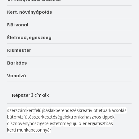
Kert, növényápolás
Női vonal
Életmód, egészség
Kismester
Barkács
Vonalzó
Népszerű címkék
szerszám
kert
felújítás
lakberendezés
kreatív ötlet
barkácsolás
bútor
víz
fűtés
szerkesztőség
elektronika
hasznos tippek
dísznövény
hőszigetelés
tető
megújuló energia
tisztítás
kerti munka
beton
nyár