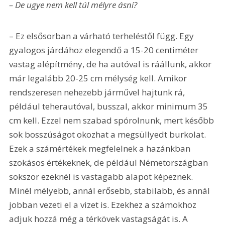
– De ugye nem kell túl mélyre ásni?
– Ez elsősorban a várható terheléstől függ. Egy 
gyalogos járdához elegendő a 15-20 centiméter 
vastag alépítmény, de ha autóval is ráállunk, akkor 
már legalább 20-25 cm mélység kell. Amikor 
rendszeresen nehezebb járművel hajtunk rá, 
például teherautóval, busszal, akkor minimum 35 
cm kell. Ezzel nem szabad spórolnunk, mert később 
sok bosszúságot okozhat a megsüllyedt burkolat. 
Ezek a számértékek megfelelnek a hazánkban 
szokásos értékeknek, de például Németországban 
sokszor ezeknél is vastagabb alapot képeznek. 
Minél mélyebb, annál erősebb, stabilabb, és annál 
jobban vezeti el a vizet is. Ezekhez a számokhoz 
adjuk hozzá még a térkövek vastagságát is. A 