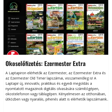
Okoselőfizetés: Ezermester Extra
A Laptapiron elérhetők az Ezermester, az Ezermester Extra és
az Ezermester Old Timer lapszámai, visszamenőleg is! A
Laptapir új, innovatív, praktikus és egyedi megoldás a
L
nyomtatott magazinok digitális olvasására számítógépen,
okostelefonon vagy táblagépen. Kényelmesen az otthonában,
útközben vagy nyaralás, pihenés alatt is elérhetők lapszámaink.
ú
Bárhol, bármikor, akár külföldön élve vagy dolgozva is
B
olvashatók az Ezermester lapszámai. A Laptapir kényelmes