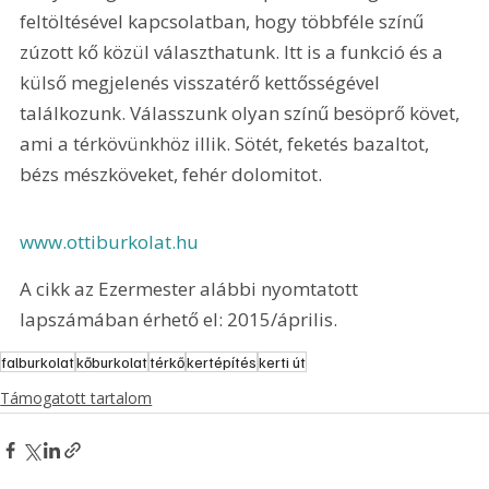
feltöltésével kapcsolatban, hogy többféle színű 
zúzott kő közül választhatunk. Itt is a funkció és a 
külső megjelenés visszatérő kettősségével 
találkozunk. Válasszunk olyan színű besöprő követ, 
ami a térkövünkhöz illik. Sötét, feketés bazaltot, 
bézs mészköveket, fehér dolomitot.
www.ottiburkolat.hu 
A cikk az Ezermester alábbi nyomtatott 
lapszámában érhető el: 2015/április.
falburkolat
kőburkolat
térkő
kertépítés
kerti út
Támogatott tartalom