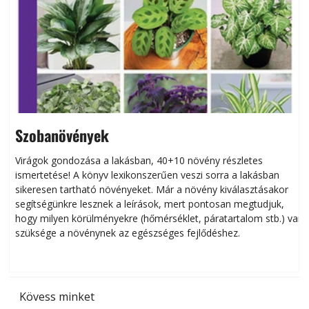
Szobanövények
Virágok gondozása a lakásban, 40+10 növény részletes
ismertetése! A könyv lexikonszerűen veszi sorra a lakásban
s
sikeresen tart­ha­tó növényeket. Már a növény kiválasztásakor
h
segítségünkre lesznek a leírások, mert pontosan megtudjuk,
k
hogy milyen körülményekre (hőmérséklet, páratartalom stb.) van
szüksége a növénynek az egészséges fejlődéshez.
t
Kövess minket