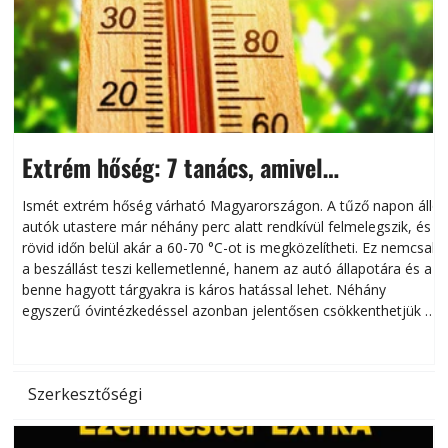
Extrém hőség: 7 tanács, amivel
megóvhatjuk autónkat a nyári károktól
Ismét extrém hőség várható Magyarországon. A tűző napon álló
autók utastere már néhány perc alatt rendkívül felmelegszik, és
rövid időn belül akár a 60-70 °C-ot is megközelítheti. Ez nemcsak
n
a beszállást teszi kellemetlenné, hanem az autó állapotára és a
benne hagyott tárgyakra is káros hatással lehet. Néhány
egyszerű óvintézkedéssel azonban jelentősen csökkenthetjük a
hőség káros hatásait.
l
Szerkesztőségi