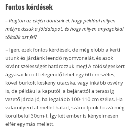
Fontos kérdések 
– Rögtön az elején döntsük el, hogy például milyen 
mélyre ássuk a földalapot, és hogy milyen anyagokkal 
töltsük azt fel?
– Igen, ezek fontos kérdések, de még előbb a kerti 
utunk és járdánk leendő nyomvonalát, és azok 
kívánt szélességét határozzuk meg! A zöldségeskert 
ágyásai között elegendő lehet egy 60 cm széles, 
kővel burkolt keskeny utacska, vagy inkább ösvény 
is, de például a kaputól, a bejárattól a teraszig 
vezető járda jó, ha legalább 100-110 cm széles. Ha 
valamilyen fal mellet halad, számoljunk hozzá még 
körülbelül 30cm-t. Így két ember is kényelmesen 
elfér egymás mellett.