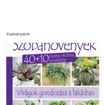
megoldás, mert: – t
Kiadványaink