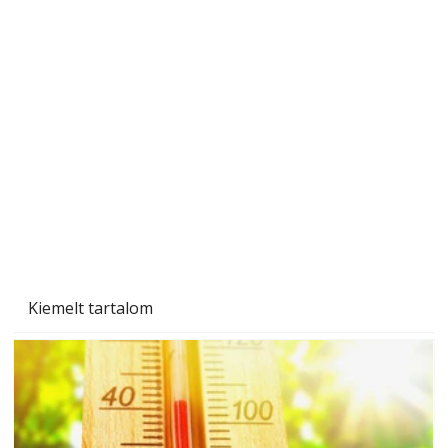
Tiszta homlokzat éveken át
Kiemelt tartalom