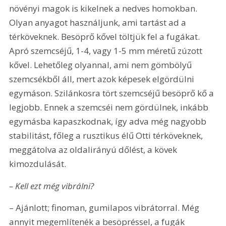
növényi magok is kikelnek a nedves homokban. 
Olyan anyagot használjunk, ami tartást ad a 
térköveknek. Besöprő kővel töltjük fel a fugákat. 
Apró szemcséjű, 1-4, vagy 1-5 mm méretű zúzott 
kővel. Lehetőleg olyannal, ami nem gömbölyű 
szemcsékből áll, mert azok képesek elgördülni 
egymáson. Szilánkosra tört szemcséjű besöprő kő a 
legjobb. Ennek a szemcséi nem gördülnek, inkább 
egymásba kapaszkodnak, így adva még nagyobb 
stabilitást, főleg a rusztikus élű Otti térköveknek, 
meggátolva az oldalirányú dőlést, a kövek 
kimozdulását.
– Kell ezt még vibrálni?
– Ajánlott; finoman, gumilapos vibrátorral. Még 
annyit megemlítenék a besöpréssel, a fugák 