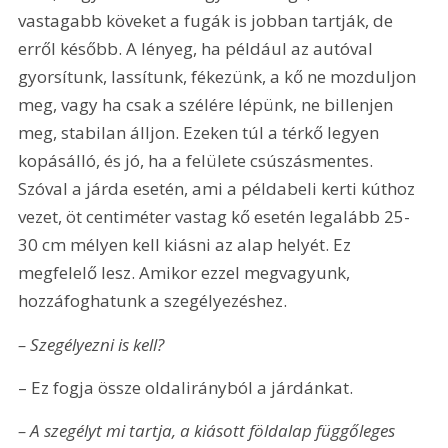
vastagabb köveket a fugák is jobban tartják, de 
erről később. A lényeg, ha például az autóval 
gyorsítunk, lassítunk, fékezünk, a kő ne mozduljon 
meg, vagy ha csak a szélére lépünk, ne billenjen 
meg, stabilan álljon. Ezeken túl a térkő legyen 
kopásálló, és jó, ha a felülete csúszásmentes. 
Szóval a járda esetén, ami a példabeli kerti kúthoz 
vezet, öt centiméter vastag kő esetén legalább 25-
30 cm mélyen kell kiásni az alap helyét. Ez 
megfelelő lesz. Amikor ezzel megvagyunk, 
hozzáfoghatunk a szegélyezéshez.
– Szegélyezni is kell?
– Ez fogja össze oldalirányból a járdánkat.
– A szegélyt mi tartja, a kiásott földalap függőleges 