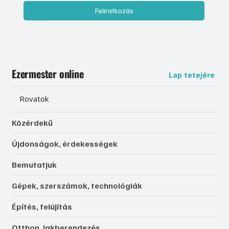
Feliratkozás
Ezermester online
Lap tetejére
Rovatok
Közérdekű
Újdonságok, érdekességek
Bemutatjuk
Gépek, szerszámok, technológiák
Építés, felújítás
Otthon, lakberendezés