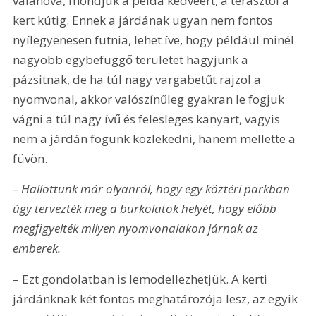
valahová, mondjuk a példa kedvéért, a terasztól a 
kert kútig. Ennek a járdának ugyan nem fontos 
nyílegyenesen futnia, lehet íve, hogy például minél 
nagyobb egybefüggő területet hagyjunk a 
pázsitnak, de ha túl nagy vargabetűt rajzol a 
nyomvonal, akkor valószínűleg gyakran le fogjuk 
vágni a túl nagy ívű és felesleges kanyart, vagyis 
nem a járdán fogunk közlekedni, hanem mellette a 
füvön.
– Hallottunk már olyanról, hogy egy köztéri parkban 
úgy tervezték meg a burkolatok helyét, hogy előbb 
megfigyelték milyen nyomvonalakon járnak az 
emberek.
– Ezt gondolatban is lemodellezhetjük. A kerti 
járdánknak két fontos meghatá­rozója lesz, az egyik 