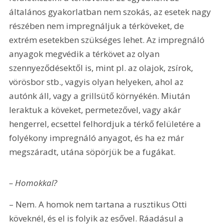
általános gyakorlatban nem szokás, az esetek nagy 
részében nem impregnáljuk a térköveket, de 
extrém esetekben szükséges lehet. Az impregnáló 
anyagok megvédik a térkövet az olyan 
szennyeződésektől is, mint pl. az olajok, zsírok, 
vörösbor stb., vagyis olyan helyeken, ahol az 
autónk áll, vagy a grillsütő környékén. Miután 
leraktuk a köveket, permetezővel, vagy akár 
hengerrel, ecsettel felhordjuk a térkő felületére a 
folyékony impregnáló anyagot, és ha ez már 
megszáradt, utána söpörjük be a fugákat.
– Homokkal?
– Nem. A homok nem tartana a rusztikus Otti 
köveknél, és el is folyik az esővel. Ráadásul a 