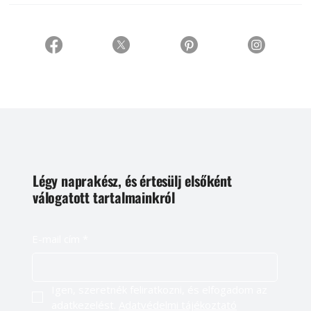
Légy naprakész, és értesülj elsőként
válogatott tartalmainkról
E-mail cím
*
Igen, szeretnék feliratkozni, és elfogadom az 
adatkezelést. 
Adatvédelmi tájékoztató