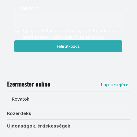
E-mail cím
*
Igen, szeretnék feliratkozni, és elfogadom az 
adatkezelést. 
Adatvédelmi tájékoztató
Feliratkozás
Ezermester online
Lap tetejére
Rovatok
Közérdekű
Újdonságok, érdekességek