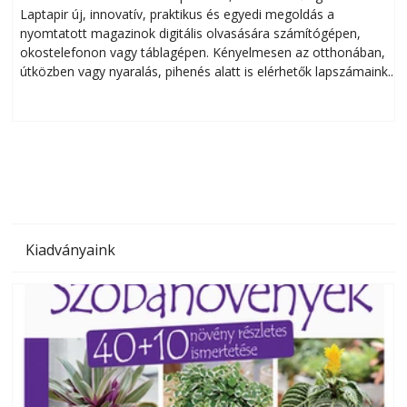
Laptapir új, innovatív, praktikus és egyedi megoldás a
L
nyomtatott magazinok digitális olvasására számítógépen,
okostelefonon vagy táblagépen. Kényelmesen az otthonában,
útközben vagy nyaralás, pihenés alatt is elérhetők lapszámaink.
ú
Bárhol, bármikor, akár külföldön élve vagy dolgozva is
B
olvashatók az Ezermester lapszámai. A Laptapir kényelmes
megoldás, mert: – t
Kiadványaink