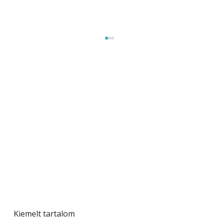
A varrógép és a varrás
Kiemelt tartalom