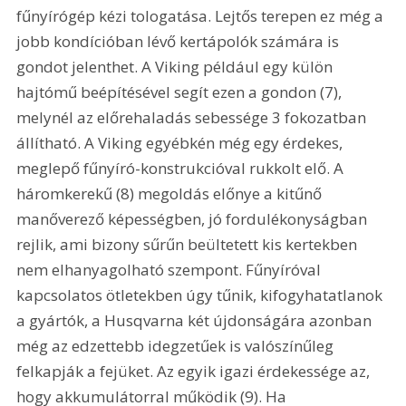
fűnyírógép kézi tologatása. Lejtős terepen ez még a 
jobb kondícióban lévő kertápolók számára is 
gondot jelenthet. A Viking például egy külön 
hajtómű beépítésével segít ezen a gondon (7), 
melynél az előrehaladás sebessége 3 fokozatban 
állítható. A Viking egyébkén még egy érdekes, 
meglepő fűnyíró-konstrukcióval rukkolt elő. A 
háromkerekű (8) megoldás előnye a kitűnő 
manőverező képességben, jó fordulékonyságban 
rejlik, ami bizony sűrűn beültetett kis kertekben 
nem elhanyagolható szempont. Fűnyíróval 
kapcsolatos ötletekben úgy tűnik, kifogyhatatlanok 
a gyártók, a Husqvarna két újdonságára azonban 
még az edzettebb idegzetűek is valószínűleg 
felkapják a fejüket. Az egyik igazi érdekessége az, 
hogy akkumulátorral működik (9). Ha 