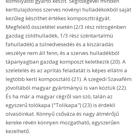
komolyabb gyártó készít. Segítségével minden 
kerttulajdonos szerves növényi hulladékokból saját 
kezűleg készíthet értékes komposzttrágyát. 
Megfelelő összetétel esetén (2/3 rész nitrogénben 
gazdag zöldhulladék, 1/3 rész széntartalmú 
fahulladék) a túlnedvesedés és a kiszáradás 
veszélye nem áll fenn, és a szerves hulladékból 
tápanyagban gazdag komposzt keletkezik (20). A 
szeletelés és az aprítás feladatát is képes ellátni a 
legtöbb kerti komposztáló (21). A szegedi Szavafém 
jóvoltából magyar gyártmányú is van köztük (22). 
És ha már a magyar cégről van szó, talán az 
egyszerű tolókapa ("Tolikapa") (23) is érdekli 
olvasóinkat. Könnyű csőváza és nagy átmérőjű 
kereke révén könnyen mozgatható, egyszerűen 
kezelhető.   