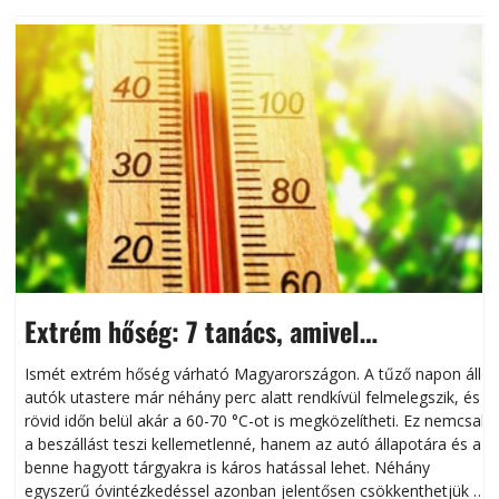
Extrém hőség: 7 tanács, amivel
megóvhatjuk autónkat a nyári károktól
Ismét extrém hőség várható Magyarországon. A tűző napon álló
autók utastere már néhány perc alatt rendkívül felmelegszik, és
rövid időn belül akár a 60-70 °C-ot is megközelítheti. Ez nemcsak
n
a beszállást teszi kellemetlenné, hanem az autó állapotára és a
benne hagyott tárgyakra is káros hatással lehet. Néhány
egyszerű óvintézkedéssel azonban jelentősen csökkenthetjük a