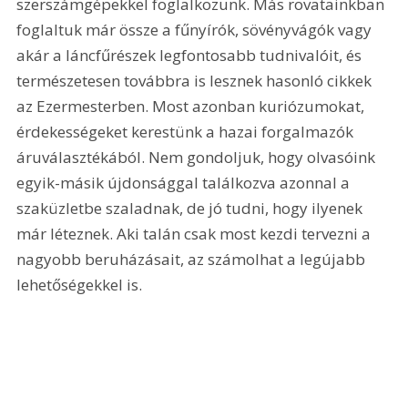
szerszámgépekkel foglalkozunk. Más rovatainkban 
foglaltuk már össze a fűnyírók, sövényvágók vagy 
akár a láncfűrészek legfontosabb tudnivalóit, és 
természetesen továbbra is lesznek hasonló cikkek 
az Ezermesterben. Most azonban kuriózumokat, 
érdekességeket kerestünk a hazai forgalmazók 
áruválasztékából. Nem gondoljuk, hogy olvasóink 
egyik-másik újdonsággal találkozva azonnal a 
szaküzletbe szaladnak, de jó tudni, hogy ilyenek 
már léteznek. Aki talán csak most kezdi tervezni a 
nagyobb beruházásait, az számolhat a legújabb 
lehetőségekkel is. 