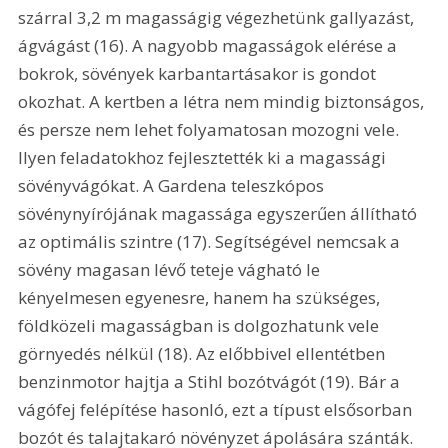
szárral 3,2 m magasságig végezhetünk gallyazást, 
ágvágást (16). A nagyobb magasságok elérése a 
bokrok, sövények karbantartásakor is gondot 
okozhat. A kertben a létra nem mindig biztonságos, 
és persze nem lehet folyamatosan mozogni vele. 
Ilyen feladatokhoz fejlesztették ki a magassági 
sövényvágókat. A Gardena teleszkópos 
sövénynyírójának magassága egyszerűen állítható 
az optimális szintre (17). Segítségével nemcsak a 
sövény magasan lévő teteje vágható le 
kényelmesen egyenesre, hanem ha szükséges, 
földközeli magasságban is dolgozhatunk vele 
görnyedés nélkül (18). Az előbbivel ellentétben 
benzinmotor hajtja a Stihl bozótvágót (19). Bár a 
vágófej felépítése hasonló, ezt a típust elsősorban 
bozót és talajtakaró növényzet ápolására szánták. 