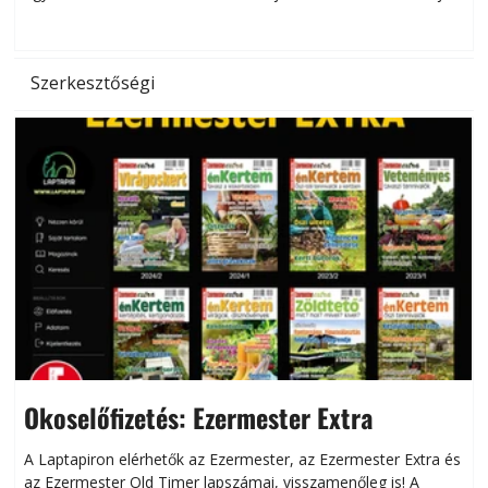
hőség káros hatásait.
l
Szerkesztőségi
Okoselőfizetés: Ezermester Extra
A Laptapiron elérhetők az Ezermester, az Ezermester Extra és
az Ezermester Old Timer lapszámai, visszamenőleg is! A