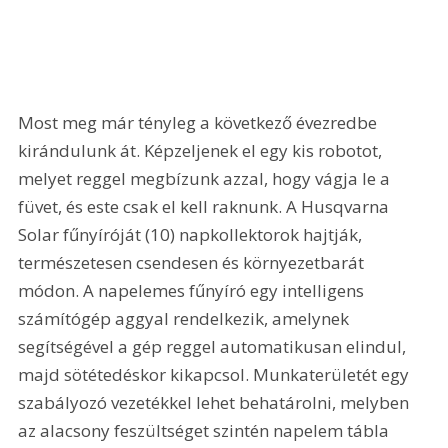
Most meg már tényleg a következő évezredbe 
kirándulunk át. Képzeljenek el egy kis robotot, 
melyet reggel megbízunk azzal, hogy vágja le a 
füvet, és este csak el kell raknunk. A Husqvarna 
Solar fűnyíróját (10) napkollektorok hajtják, 
természetesen csendesen és környezetbarát 
módon. A napelemes fűnyíró egy intelligens 
számítógép aggyal rendelkezik, amelynek 
segítségével a gép reggel automatikusan elindul, 
majd sötétedéskor kikapcsol. Munkaterületét egy 
szabályozó vezetékkel lehet behatárolni, melyben 
az alacsony feszültséget szintén napelem tábla 