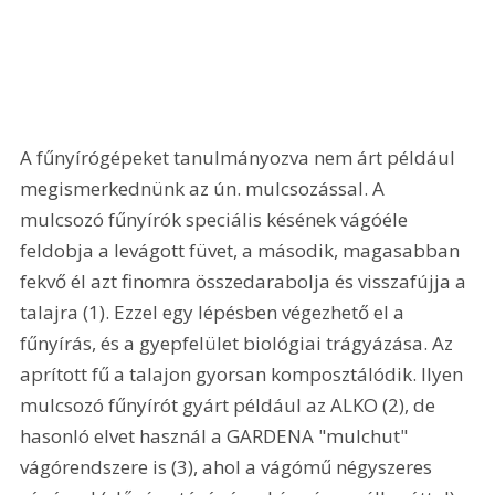
A fűnyírógépeket tanulmányozva nem árt például 
megismerkednünk az ún. mulcsozással. A 
mulcsozó fűnyírók speciális késének vágóéle 
feldobja a levágott füvet, a második, magasabban 
fekvő él azt finomra összedarabolja és visszafújja a 
talajra (1). Ezzel egy lépésben végezhető el a 
fűnyírás, és a gyepfelület biológiai trágyázása. Az 
aprított fű a talajon gyorsan komposztálódik. Ilyen 
mulcsozó fűnyírót gyárt például az ALKO (2), de 
hasonló elvet használ a GARDENA "mulchut" 
vágórendszere is (3), ahol a vágómű négyszeres 