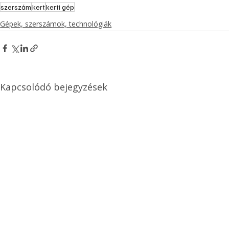
szerszám
kert
kerti gép
Gépek, szerszámok, technológiák
Kapcsolódó bejegyzések