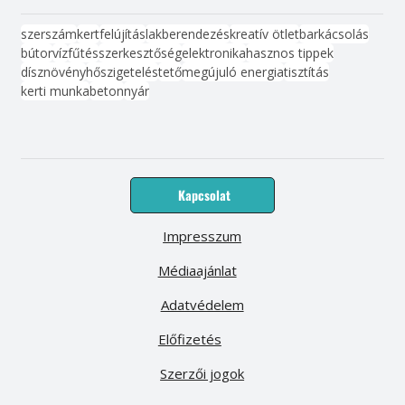
szerszám
kert
felújítás
lakberendezés
kreatív ötlet
barkácsolás
bútor
víz
fűtés
szerkesztőség
elektronika
hasznos tippek
dísznövény
hőszigetelés
tető
megújuló energia
tisztítás
kerti munka
beton
nyár
Kapcsolat
Impresszum
Médiaajánlat
Adatvédelem
Előfizetés
Szerzői jogok