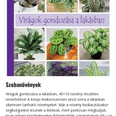
Szobanövények
Virágok gondozása a lakásban, 40+10 növény részletes
ismertetése! A könyv lexikonszerűen veszi sorra a lakásban
s
sikeresen tart­ha­tó növényeket. Már a növény kiválasztásakor
h
segítségünkre lesznek a leírások, mert pontosan megtudjuk,
k
hogy milyen körülményekre (hőmérséklet, páratartalom stb.) van