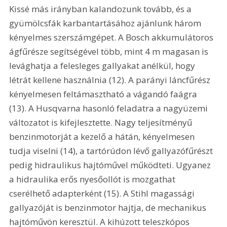
Kissé más irányban kalandozunk tovább, és a 
gyümölcsfák karbantartásához ajánlunk három 
kényelmes szerszámgépet. A Bosch akkumulátoros 
ágfűrésze segítségével több, mint 4 m magasan is 
levághatja a felesleges gallyakat anélkül, hogy 
létrát kellene használnia (12). A parányi láncfűrész 
kényelmesen feltámasztható a vágandó faágra 
(13). A Husqvarna hasonló feladatra a nagyüzemi 
változatot is kifejlesztette. Nagy teljesítményű 
benzinmotorját a kezelő a hátán, kényelmesen 
tudja viselni (14), a tartórúdon lévő gallyazófűrészt 
pedig hidraulikus hajtóművel működteti. Ugyanez 
a hidraulika erős nyesőollót is mozgathat 
cserélhető adapterként (15). A Stihl magassági 
gallyazóját is benzinmotor hajtja, de mechanikus 
hajtóművön keresztül. A kihúzott teleszkópos 