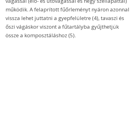
vágással (elő- és utóvágással és négy széllapáttal) 
működik. A felaprított fűőrleményt nyáron azonnal 
vissza lehet juttatni a gyepfelületre (4), tavaszi és 
őszi vágáskor viszont a fűtartályba gyűjthetjük 
össze a komposztáláshoz (5). 