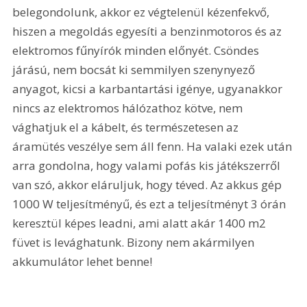
belegondolunk, akkor ez végtelenül kézenfekvő, 
hiszen a megoldás egyesíti a benzinmotoros és az 
elektromos fűnyírók minden előnyét. Csöndes 
járású, nem bocsát ki semmilyen szenynyező 
anyagot, kicsi a karbantartási igénye, ugyanakkor 
nincs az elektromos hálózathoz kötve, nem 
vághatjuk el a kábelt, és természetesen az 
áramütés veszélye sem áll fenn. Ha valaki ezek után 
arra gondolna, hogy valami pofás kis játékszerről 
van szó, akkor eláruljuk, hogy téved. Az akkus gép 
1000 W teljesítményű, és ezt a teljesítményt 3 órán 
keresztül képes leadni, ami alatt akár 1400 m2 
füvet is levághatunk. Bizony nem akármilyen 
akkumulátor lehet benne! 