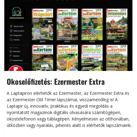
Okoselőfizetés: Ezermester Extra
A Laptapiron elérhetők az Ezermester, az Ezermester Extra és
az Ezermester Old Timer lapszámai, visszamenőleg is! A
Laptapir új, innovatív, praktikus és egyedi megoldás a
L
nyomtatott magazinok digitális olvasására számítógépen,
okostelefonon vagy táblagépen. Kényelmesen az otthonában,
útközben vagy nyaralás, pihenés alatt is elérhetők lapszámaink.
ú
Bárhol, bármikor, akár külföldön élve vagy dolgozva is
B