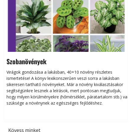
Szobanövények
Virágok gondozása a lakásban, 40+10 növény részletes
ismertetése! A könyv lexikonszerűen veszi sorra a lakásban
s
sikeresen tart­ha­tó növényeket. Már a növény kiválasztásakor
h
segítségünkre lesznek a leírások, mert pontosan megtudjuk,
k
hogy milyen körülményekre (hőmérséklet, páratartalom stb.) van
szüksége a növénynek az egészséges fejlődéshez.
t
Kövess minket