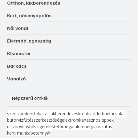
Otthon, lakberendezés
Kert, növényápolás
Női vonal
Életmód, egészség
Kismester
Barkács
Vonalzó
Népszerű címkék
szerszám
kert
felújítás
lakberendezés
kreatív ötlet
barkácsolás
bútor
víz
fűtés
szerkesztőség
elektronika
hasznos tippek
dísznövény
hőszigetelés
tető
megújuló energia
tisztítás
kerti munka
beton
nyár