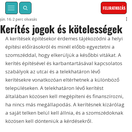
FELIRATKOZÁS
jún. 16.
2 perc olvasás
Kerítés jogok és kötelességek
A kerítések építésekor érdemes tájékozódni a helyi 
építési előírásokról és minél előbb egyeztetni a 
szomszéddal, hogy elkerüljük a későbbi vitákat. A 
kerítés építésével és karbantartásával kapcsolatos 
szabályok az utcai és a telekhatáron lévő 
kerítésekre vonatkozóan eltérhetnek a különböző 
településeken. A telekhatáron lévő kerítést 
általában közösen kell megépíteni és finanszírozni, 
ha nincs más megállapodás. A kerítésnek kizárólag 
a saját telken belül kell állnia, és a szomszédoknak 
közösen kell dönteniük a kérdésekről.