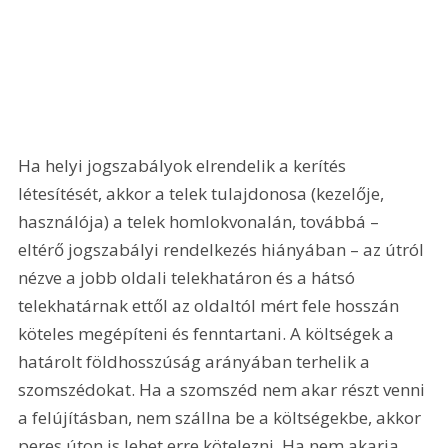
Ha helyi jogszabályok elrendelik a kerítés 
létesítését, akkor a telek tulajdonosa (kezelője, 
használója) a telek homlokvonalán, továbbá – 
eltérő jogszabályi rendelkezés hiányában – az útról 
nézve a jobb oldali telekhatáron és a hátsó 
telekhatárnak ettől az oldaltól mért fele hosszán 
köteles megépíteni és fenntartani. A költségek a 
határolt földhosszúság arányában terhelik a 
szomszédokat. Ha a szomszéd nem akar részt venni 
a felújításban, nem szállna be a költségekbe, akkor 
peres úton is lehet erre kötelezni. Ha nem akarja 