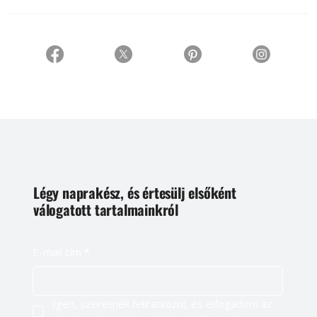
Légy naprakész, és értesülj elsőként
válogatott tartalmainkról
E-mail cím
*
Igen, szeretnék feliratkozni, és elfogadom az 