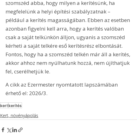
szomszéd abba, hogy milyen a kerítésünk, ha 
megfelelünk a helyi építési szabályzatnak – 
például a kerítés magasságában. Ebben az esetben 
azonban figyelni kell arra, hogy a kerítés valóban 
csak a saját telkünkön álljon, ugyanis a szomszéd 
kérheti a saját telkére eső kerítésrész elbontását. 
Fontos, hogy ha a szomszéd telkén már áll a kerítés, 
akkor ahhoz nem nyúlhatunk hozzá, nem újíthatjuk 
fel, cserélhetjük le.
A cikk az Ezermester nyomtatott lapszámában 
érhető el: 2026/3.
kert
kerítés
Kert, növényápolás