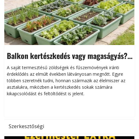
Balkon kertészkedés vagy magaságyás?
Helytakarékos kertészkedés
A saját termesztésű zöldségek és fűszernövények iránti
érdeklődés az elmúlt években látványosan megnőtt. Egyre
többen szeretnék tudni, honnan származik az élelmiszer az
l
asztalukra, miközben a kertészkedés sokak számára
kikapcsolódást és feltöltődést is jelent.
é
d
Szerkesztőségi