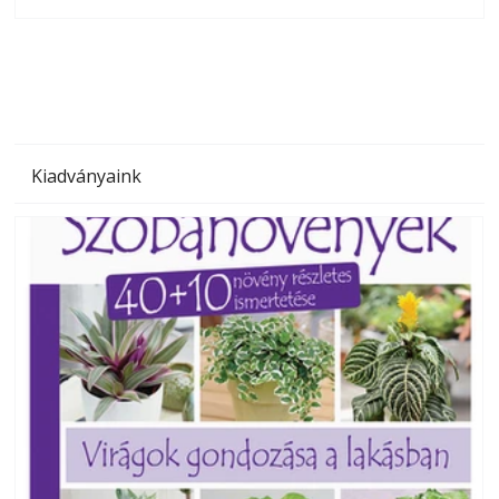
olvashatók az Ezermester lapszámai. A Laptapir kényelmes
megoldás, mert: – t
Kiadványaink