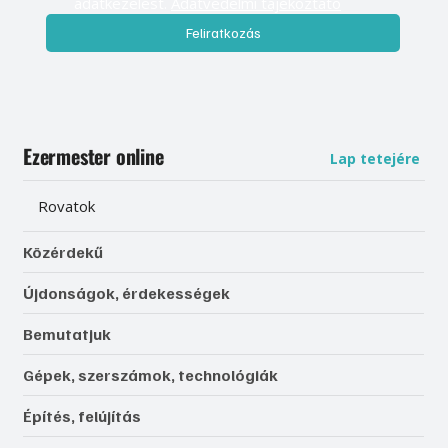
adatkezelést. 
Adatvédelmi tájékoztató
Feliratkozás
Ezermester online
Lap tetejére
Rovatok
Közérdekű
Újdonságok, érdekességek
Bemutatjuk
Gépek, szerszámok, technológiák
Építés, felújítás