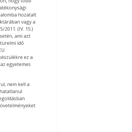
on, hogy több 
hatékonysági 
galomba hozatalt 
aktárában vagy a 
/2011. (IV. 15.) 
etén, ami azt 
türelmi idő 
EU 
észülékre ez a 
k az egyetemes 
l, nem kell a 
hatatlanul 
egoldásban 
követelményeket 