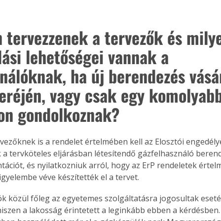
 tervezzenek a tervezők és mily
ási lehetőségei vannak a 
ználóknak, ha új berendezés vásár
seréjén, vagy csak egy komolyabb
son gondolkoznak?
rvezőknek is a rendelet értelmében kell az Elosztói engedély
 a tervköteles eljárásban létesí­tendő gázfelhasználó beren
ációt, és nyilatkozniuk arról, hogy az ErP rendeletek érte
figyelembe véve készítették el a tervet.
ók közül főleg az egyetemes szolgáltatásra jogosultak esetéb
 hiszen a lakosság érintetett a leginkább ebben a kérdésben