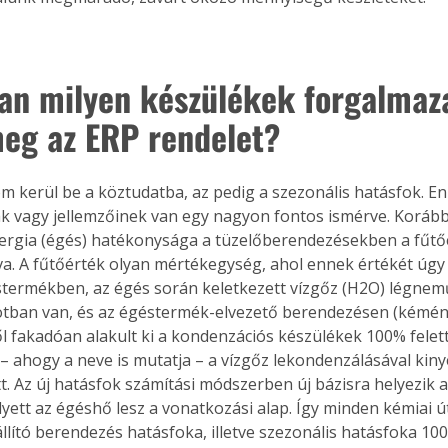
an milyen készülékek forgalmaz
 meg az ERP rendelet?
om kerül be a köztudatba, az pedig a szezonális hatásfok. En
vagy jellemzőinek van egy nagyon fontos ismérve. Korább
energia (égés) hatékonysága a tüzelőberendezésekben a fűtőé
. A fűtőérték olyan mértékegység, ahol ennek értékét úgy k
termékben, az égés során keletkezett vízgőz (H2O) légnemű
tban van, és az égéstermék-elvezető berendezésen (kémén
ől fakadóan alakult ki a kondenzációs készülékek 100% felett
 – ahogy a neve is mutatja – a vízgőz lekondenzálásával kin
. Az új hatásfok számítási módszerben új bázisra helyezik a 
ertben,
Gyógyító növények: a
lyett az égéshő lesz a vonatkozási alap. Így minden kémiai ú
sban
természet kincsei az
llító berendezés hatásfoka, illetve szezonális hatásfoka 100