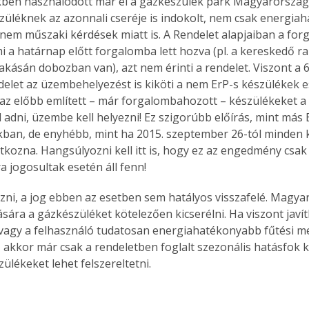
kben használódott már el a gázkészülék park Magyarország
züléknek az azonnali cseréje is indokolt, nem csak energia
nem műszaki kérdések miatt is. A Rendelet alapjaiban a for
mi a határnap előtt forgalomba lett hozva (pl. a kereskedő r
Együtt jobban megéri!
akásán dobozban van), azt nem érinti a rendelet. Viszont a 65
let az üzembehelyezést is kiköti a nem ErP-s készülékek es
Bővebb információ itt!
k az
Együtt jobban megéri! A
y az előbb említett – már forgalombahozott – készülékeket a 
mester
könyvek tetszőleges
l adni, üzembe kell helyezni! Ez szigorúbb előírás, mint más 
er Old
párosítással kedvezményes
an, de enyhébb, mint ha 2015. szeptember 26-tól minden k
áron, 0 Ft postaköltséggel
tkozna. Hangsúlyozni kell itt is, hogy ez az engedmény csa
ptapir új,
megrendelhetők!
a jogosultak esetén áll fenn!
és egyedi
tt
ezni, a jog ebben az esetben sem hatályos visszafelé. Magyaru
lvasására
sára a gázkészüléket kötelezően kicserélni. Ha viszont javít
elefonon
vagy a felhasználó tudatosan energiahatékonyabb fűtési m
nyelmesen
 akkor már csak a rendeletben foglalt szezonális hatásfok 
ben vagy
zülékeket lehet felszereltetni.
t is
. Bárhol,
ön élve
ashatók az