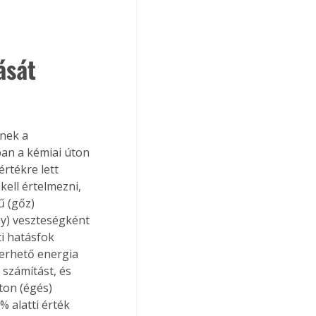
ását 
nek a 
an a kémiai úton 
rtékre lett 
ell értelmezni, 
 (gőz) 
y) veszteségként 
i hatásfok 
yerhető energia 
számítást, és 
ton (égés) 
% alatti érték 