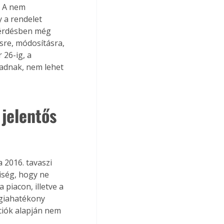
. A nem 
 a rendelet 
kérdésben még 
sre, módosításra, 
26-ig, a 
adnak, nem lehet 
jelentős 
 2016. tavaszi 
iség, hogy ne 
iacon, illetve a 
giahatékony 
ciók alapján nem 