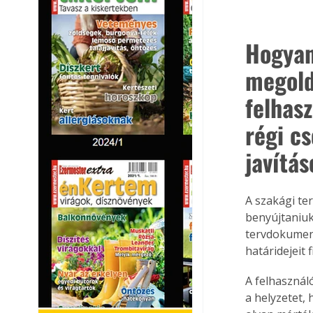
Hogyan
megold
felhas
régi c
javítá
A szakági te
benyújtaniuk
tervdokument
határidejeit 
A felhasznál
a helyzetet,