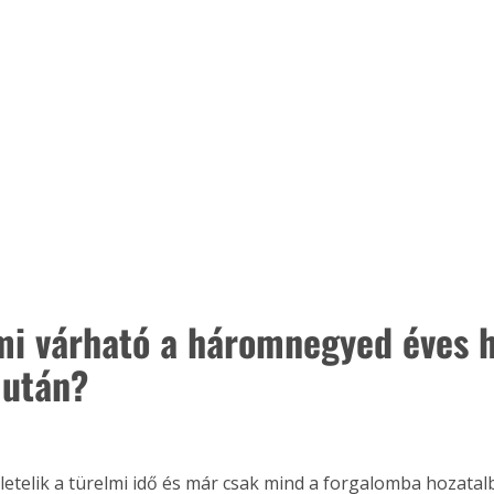
. A
megoldás,
mi várható a háromnegyed éves 
 után?
letelik a türelmi idő és már csak mind a forgalomba hozatal