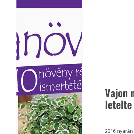
Ezermester lapszámai. A
Ezermester lapszámai
Laptapir kényelmes megoldás,
Laptapir kényelmes 
mert: – t
mert: – t
Vajon 
letelte
2016 nyarán 