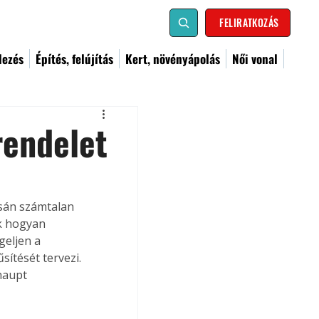
FELIRATKOZÁS
dezés
Építés, felújítás
Kert, növényápolás
Női vonal
rendelet
csán számtalan 
k hogyan 
eljen a 
sítését tervezi. 
haupt 