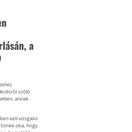
en 
lásán, a 
 
eshez 
dezésről szóló 
lmében, annak 
en kell vizsgálni 
. Ennek oka, hogy 