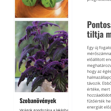
Pontos
tiltja
Egy új fogal
mérőszámnak 
előállított 
meghatározva
hogy az égés
halmazállapo
távozik. Ebb
értéke, mert
hozzáadódott
Szobanövények
Virágoskert: k
fűtőérték he
teraszon, laká
energiát előá
Virágok gondozása a lakásban,