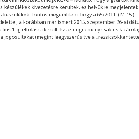
készülékek kivezetésre kerültek, és helyükre megjelentek a
 készülékek. Fontos megemlíteni, hogy a 65/2011. (IV. 15.) 
lettel, a korábban már ismert 2015. szeptember 26-ai dátu
július 1-ig eltolásra került. Ez az engedmény csak és kizáró
a jogosultakat (megint leegyszerűsítve a „rezsicsökkentettek