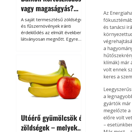
vagy magaságyás?
Az Energiah
Helytakarékos
A saját termesztésű zöldségek
fókusztémába
kertészkedés
és fűszernövények iránti
és tanácsi i
érdeklődés az elmúlt években
környezettud
látványosan megnőtt. Egyre
végrehajtásá
többen szeretnék tudni, honnan
a hagyomány
származik az élelmiszer az
hűtőszekrény
asztalukra, miközben a
klímák) már 
kertészkedés sokak számára
volt ennek 
kikapcsolódást és feltöltődést
keres a szem
is jelent.
Leegyszerűsí
a legnagyobb
gyártók már 
megelőzte a 
Utóérő gyümölcsök és
előre volt ve
– esetünkben
zöldségek – melyek
Már most – a