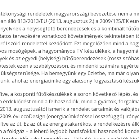
atékonysági rendeletek magyarországi bevezetése nem a mo
n álló 813/2013/EU (2013. augusztus 2.) a 2009/125/EK eur
rányelvnek a helyiségfűtő berendezések és a kombinált fűt
atos tervezésére vonatkozó követelmények tekintetében t
ról szóló rendelettel kezdődött. Ezt megelőzően mind a ha
os mosógépek, a hagyományos TV készülékek, a hagyomá
ek és az egyedi (helyiség) hűtőberendezések (rossz szóhaszn
átestek ezen a szabályozáson, és mindenki számára egyérte
szükségszerűsége. Ha bemegyünk egy üzletbe, ma már olyan
ünk, ahol az energiacímke egy alacsony fogyasztású készül
tve, a központi fűtőkészülékek a soron következő lépés, és
 érdeklődést mind a felhasználók, mind a gyártók, forgalm
2013. augusztusától ismerik a rendelet tartalmát és valójáb
2009. évi ecoDesign (energiacímkézéssel összefüggő) iránye
títve az út. Ez az út az energiatakarékos, a rendelkezésre ál
 a földgáz – a lehető legjobb hatásfokkal hasznosító konde
 türelmi időszakot megelőzve – látható, hogy a gyártók kín