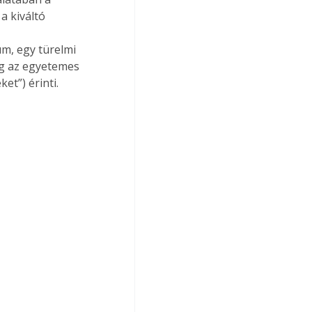
 kiváltó 
m, egy türelmi 
lag az egyetemes 
et”) érinti.