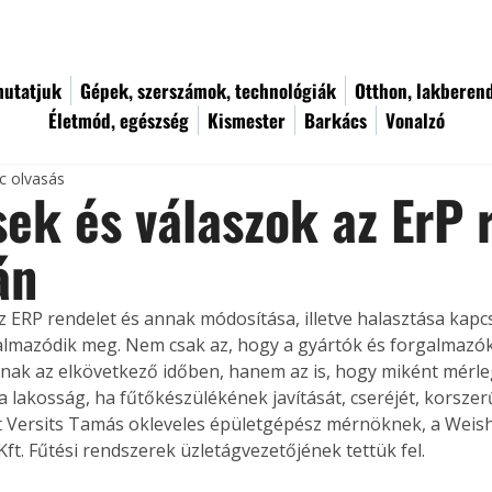
utatjuk
Gépek, szerszámok, technológiák
Otthon, lakberen
Életmód, egészség
Kismester
Barkács
Vonalzó
c olvasás
ek és válaszok az ErP 
án
az ERP rendelet és annak módosítása, illetve halasztása kap
almazódik meg. Nem csak az, hogy a gyártók és forgalmazó
ak az elkövetkező időben, hanem az is, hogy miként mérleg
a lakosság, ha fűtőkészülékének javítását, cseréjét, korszerű
 Versits Tamás okleveles épületgépész mérnöknek, a Weis
Kft. Fűtési rendszerek üzletágvezetőjének tettük fel.