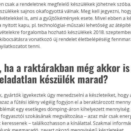
en csak a rendeletnek megfelelő készülékek jöhetnek szóba
szülékek sajnos okafogyottá válnak. Meg kell jegyezni, hogy
kivételekkel is, ami a gyűjtőkémények esete. Mivel ebben a 
 nyitott kapu, pl. technológiai-műszaki lehetőség az átépíté
ivételekre forgalomba hozható készülékek 2018. szeptember 
ibocsátásra vonatkozó új rendelet életbelépéséig fennmar
yilatkozatot tenni.
z, ha a raktárakban még akkor is 
eladatlan készülék marad?
, gyártók igyekeztek úgy menedzselni a készleteiket, hogy a
azaz a fűtési idény végéig fogyjon el a beraktározott menny
lémát egy esetleges dömping-áron kihelyezett mennyiség a p
 fogyasztói szokásának megváltozása – azaz már csak ener
 keressenek – találkozhasson a kínálattal. Szakmai informá
álunk megmaradó, zavart okozó mennyiségű készleteket.