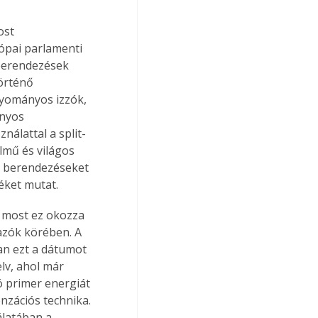
st 
ópai parlamenti 
őberendezések 
örténő 
gyományos izzók, 
nyos 
álattal a split-
lmű és világos 
 berendezéseket 
éket mutat.
 most ez okozza 
azók körében. A 
an ezt a dátumot 
lv, ahol már 
ló primer energiát 
nzációs technika. 
álatában a 