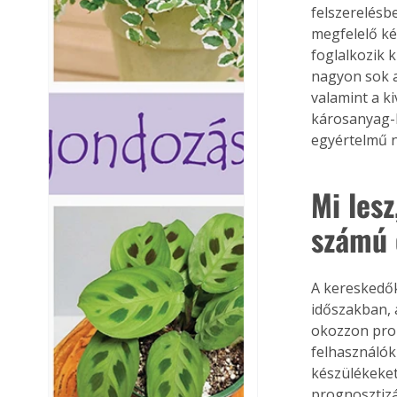
felszerelésb
megfelelő ké
foglalkozik 
nagyon sok a
valamint a k
károsanyag-k
egyértelmű n
Mi les
számú 
A kereskedők
időszakban, 
okozzon prob
felhasználók
készülékeket
prognosztiz