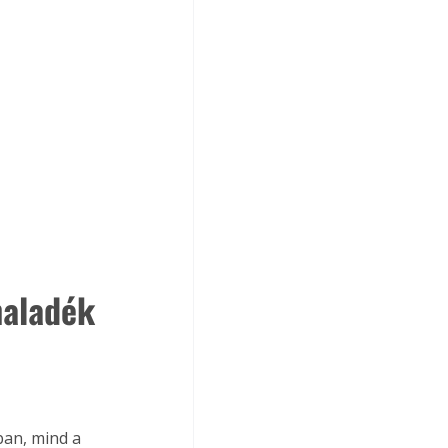
haladék 
ban, mind a 