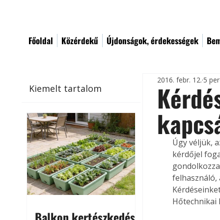
Főoldal
Közérdekű
Újdonságok, érdekességek
Bem
2016. febr. 12.
5 per
Kérdés
Kiemelt tartalom
kapcs
Úgy véljük, 
kérdőjel fog
gondolkozzan
felhasználó, 
Kérdéseinket
Hőtechnikai 
Balkon kertészkedés