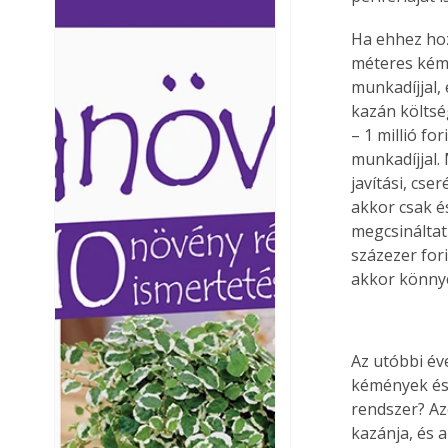
Ezermester lapszámai. A
Ezermester lapszámai
Ha ehhez ho
Laptapir kényelmes megoldás,
Laptapir kényelmes 
méteres kémé
mert: – t
mert: – t
munkadíjjal,
kazán költsé
– 1 millió fo
munkadíjjal.
javítási, cse
akkor csak é
megcsináltat
százezer for
akkor könnye
Az utóbbi év
kémények és 
rendszer? Az
kazánja, és 