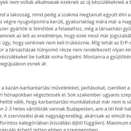
yek nem voltak alkalmasak ezeknek az új készülékeknek a
d a lakosság, mind pedig a szakma megtanult együtt élni a 
s végre nyugvópontra került, gyakorlatilag mára már a mag
er-gyártók is felnőttek a feladathoz, még a társasházi gy
 aminek az lett az eredménye, hogy ezek most már jogszabály
k úgy, hogy senkinek nem kell trükköznie. Míg tehát az ErP
r a társasházak túlnyomó része nem rendelkezett olyan k
 készülékeket be tudták volna fogadni. Mostanra a gyűjtők
egújuláson esnek át.
 a kazán-karbantartási műveleteket, javításokat, cseréket a
ri hónapokban végeztessék el. Sok szakember ugyanis szep
rheltté válik, hogy karbantartási munkálatokat már nem is vá
n 2-3 hetes várólisták vannak Budapesten, ami a tél felé ha
z. A szervizelési árak nagyságrendileg, akárcsak az elmúlt 
 forintos kategóriában (kiszállási díjtól függően). Maximum 
rágulás érhető tetten ebben a szegmensben.