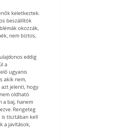
nők keletkeztek. 
s beszállítók 
roblémák okozzák, 
ék, nem biztos, 
ulajdonos eddig 
l a 
elő ugyanis 
s akik nem, 
zt jelenti, hogy 
 nem oldható 
 a baj, hanem 
gezve. Rengeteg 
s tisztában kell 
 a javítások, 