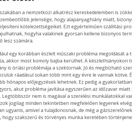
őszakában a nemzetközi alkatrész kereskedelemben is zökke
szembeötlőbb jelensége, hogy alapanyaghiány miatt, bizonyo
eljesíteni kötelezettségeiket. Ezt egyértelműen szállítási p
ajulhatnak, hogyha valakinek gyorsan kellene bizonyos term
ő lesz számára.
dául egy korábban észlelt műszaki probléma megoldását a t
ta, akkor most komoly bajba kerülhet. A készlethiányokon tú
y is óriási problémája a szektornak. Jó és megbízható szer
özülük ráadásul sokan több mint egy évre le vannak kötve. É
öbb hónapos előjegyzések lehetnek. Ez pedig a gyakorlatban a
yors, akut probléma javítása egyszerűen az időzavar miatt
 Legtöbbször nem is magával a szerelési munkálatokkal van
azok jogilag minden tekintetben megfelelően legyenek elvé
an ugyanis, amivel a tulajdonosnak, de még a gázszerelőnek i
, hogy szakszerű és törvényes munka keretében történjenek
.