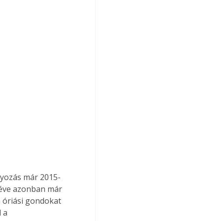
lyozás már 2015-
m éve azonban már 
 óriási gondokat 
 a 