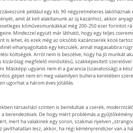
. A
zzáveszünk például egy kb. 90 négyzetméteres lakóháznak 
megoldás,
nyét, amit át kell alakítanunk az új kazánhoz, akkor anyago
 esetleges kőművesmunkákkal még 200-250 ezer forintot rá k
geire. Mindezzel együtt már látható, hogy egy teljes cserem
rint is lehet, és ezek még az olcsóbb kazáncserék közé tartozn
 Minél elhanyagoltabb egy készülék, annál magasabbra rúgn
rélési költségek. Arról nem is beszélve, hogy ha jó munkát ak
s kizárólag megfelelő minősítésű, szakképesített szerelővel 
ni. Másképp ugyanis nem él a garancia (szavatosság) a kész
intos gépet nem éri meg valamilyen buhera keretében szerel
n ugorhat a három éves jótállás.
ekben társasházi szinten is beindultak a cserék, modernizál
a berendezések. De hogy miért problémás a gyűjtőkéménye
ért, mert ha valakinek egy soron, szakmai nyelven „strangon
az javíthatatlan lesz, akkor, ha régi kéményrendszer van a h