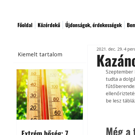
Főoldal
Közérdekű
Újdonságok, érdekességek
Bem
2021. dec. 29.
4 per
Kazán
Kiemelt tartalom
Szeptember kö
tudta a dolg
fűtőberendez
ellenőriztet
be lesz tábl
Még a t
Extrém hőség: 7