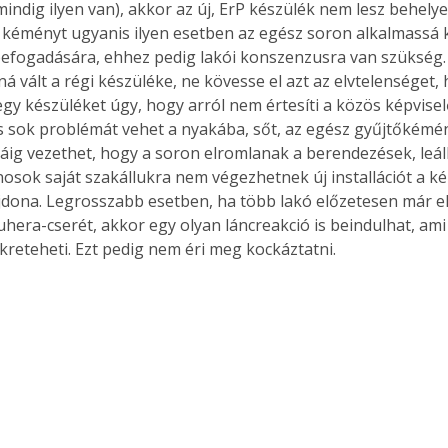
indig ilyen van), akkor az új, ErP készülék nem lesz behelye
kéményt ugyanis ilyen esetben az egész soron alkalmassá kel
efogadására, ehhez pedig lakói konszenzusra van szükség. 
ná vált a régi készüléke, ne kövesse el azt az elvtelenséget
gy készüléket úgy, hogy arról nem értesíti a közös képviselőt
s sok problémát vehet a nyakába, sőt, az egész gyűjtőkémény
dáig vezethet, hogy a soron elromlanak a berendezések, leáll
nosok saját szakállukra nem végezhetnek új installációt a k
ajdona. Legrosszabb esetben, ha több lakó előzetesen már e
uhera-cserét, akkor egy olyan láncreakció is beindulhat, ami
kreteheti. Ezt pedig nem éri meg kockáztatni.