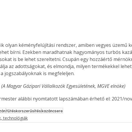
ik olyan kéményfelújítási rendszer, amiben vegyes üzemű ké
ehet bírni. Ezekben maradhatnak hagyományos turbós kazá
okat is be lehet szereltetni. Csupán egy hozzáértő mérnök
álja az adottságokat, és elmondja, milyen termékekkel lehet 
 a jogszabályoknak is megfeleljen.
 (A Magyar Gázipari Vállalkozók Egyesületének, MGVE elnöke)
ermester alábbi nyomtatott lapszámában érhető el: 2021/no
zán
fűtéskorszerűsítés
kazáncsere
ertben,
Gyógyító növények: a
, technológiák
sban
természet kincsei az