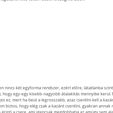
Együtt jobban megéri!
Bővebb információ itt!
k az
Együtt jobban megéri! A
mester
könyvek tetszőleges
er Old
párosítással kedvezményes
áron, 0 Ft postaköltséggel
ptapir új,
megrendelhetők!
és egyedi
tt
lvasására
elefonon
nyelmesen
n nincs két egyforma rendszer, ezért előre, látatlanba szint
ben vagy
hogy egy-egy kisebb-nagyobb átalakítás mennyibe kerül. M
t is
es ez, mert ha beüt a legrosszabb, azaz cserélni kell a kazá
. Bárhol,
em biztos, hogy elég csak a kazánt cserélni, gyakran annak 
ön élve
 is érinti a csere, ami igencsak megdobhatja az amúgy sem al
ashatók az