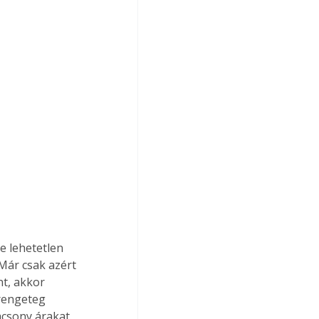
e lehetetlen 
ár csak azért 
nt, akkor 
rengeteg 
acsony árakat.