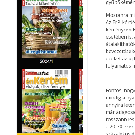
gyűjtőkémén
Mostanra min
Az ErP-kérdé
kéményrendsz
esetében is,
átalakítható
bevezetéseko
ezeket az új
folyamatos m
Fontos, hogy
mindig a nyá
annyira lete
már átlagosa
rosszabb les
a 20-30 ezer
százalékos d