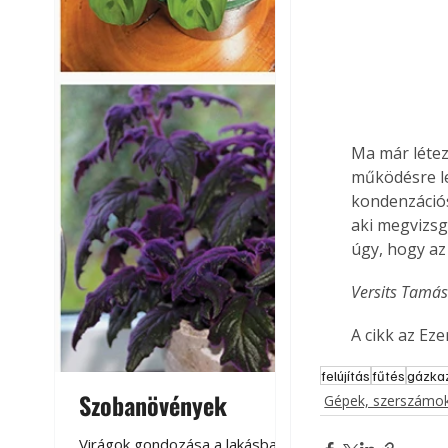
Ma már létez
működésre l
kondenzációs
aki megvizsg
úgy, hogy az
Versits Tamás
A cikk az Ez
felújítás
fűtés
gázka
Szobanövények
Virágoskert: k
Gépek, szerszámok
teraszon, laká
Virágok gondozása a lakásban,