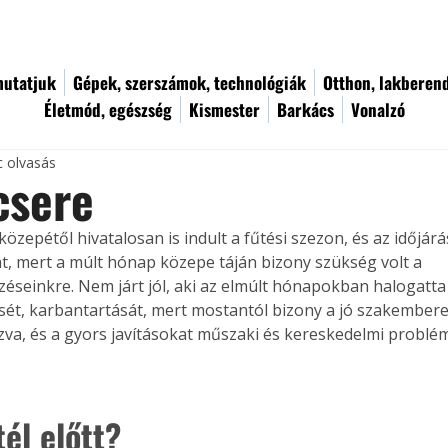
utatjuk
Gépek, szerszámok, technológiák
Otthon, lakberen
Életmód, egészség
Kismester
Barkács
Vonalzó
c olvasás
csere
zepétől hivatalosan is indult a fűtési szezon, és az időjárás
át, mert a múlt hónap közepe táján bizony szükség volt a 
éseinkre. Nem járt jól, aki az elmúlt hónapokban halogatta
ését, karbantartását, mert mostantól bizony a jó szakember
ázva, és a gyors javításokat műszaki és kereskedelmi problém
él előtt?