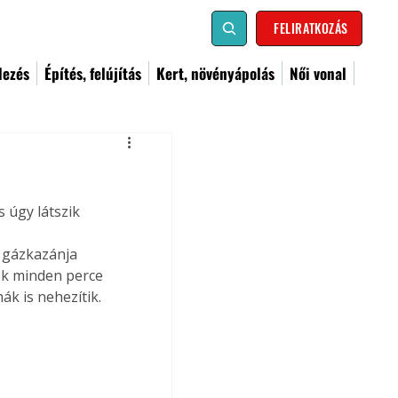
FELIRATKOZÁS
dezés
Építés, felújítás
Kert, növényápolás
Női vonal
 úgy látszik 
 gázkazánja 
ek minden perce 
ák is nehezítik.