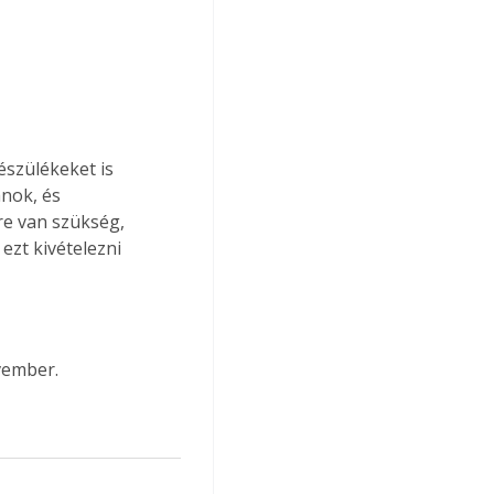
szülékeket is 
nok, és 
re van szükség, 
ezt kivételezni 
vember.