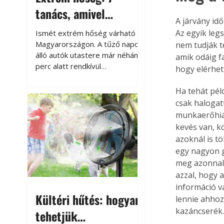
tanács, amivel
A járvány id
megóvhatjuk
Az egyik leg
Ismét extrém hőség várható
autónkat a nyári
Magyarországon. A tűző napon
nem tudják t
álló autók utastere már néhány
amik odáig f
károktól
perc alatt rendkívül
hogy elérhet
felmelegszik, és rövid időn belül
akár a 60-70 °C-ot is
Ha tehát pél
megközelítheti. Ez nemcsak a
csak halogat
beszállást teszi kellemetlenné,
munkaerőhián
hanem az autó állapotára és a
kevés van, k
benne hagyott tárgyakra is
azoknál is t
káros hatással lehet. Néhány
egy nagyon g
egyszerű óvintézkedéssel
meg azonnal.
azonban jelentősen
azzal, hogy 
csökkenthetjük a hőség káros
információ v
hatásait.
Kültéri hűtés: hogyan
lennie ahhoz
kazáncserék
tehetjük