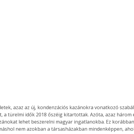
letek, azaz az új, kondenzációs kazánokra vonatkozó szabá
t, a türelmi idők 2018 őszéig kitartottak. Azóta, azaz háro
azánokat lehet beszerelni magyar ingatlanokba. Ez korábban
 máshol nem azokban a társasházakban mindenképpen, ahol