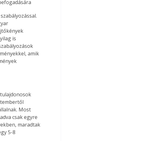
 befogadására
szabályozással. 
yar 
űjtőkények 
ilag is 
-szabályozások 
éményekkel, amik 
émények 
 tulajdonosok 
tembertől 
llalnak. Most 
ladva csak egyre 
években, maradtak 
egy 5-8 