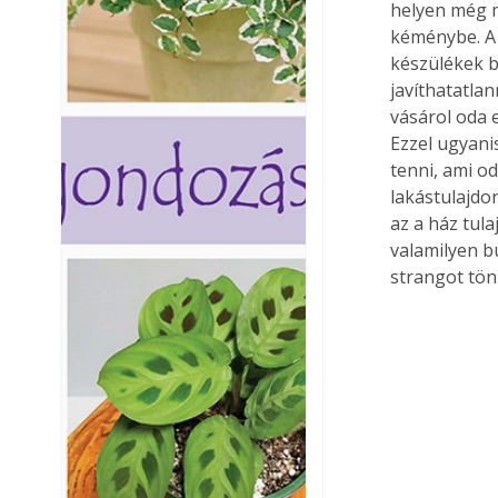
helyen még m
kéménybe. A 
készülékek b
javíthatatlan
vásárol oda e
Ezzel ugyani
tenni, ami o
lakástulajdo
az a ház tul
valamilyen b
strangot tön