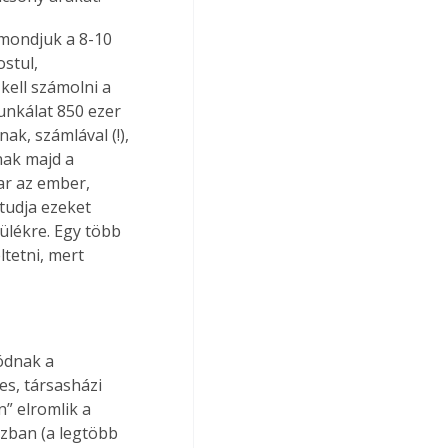
mondjuk a 8-10 
stul, 
ell számolni a 
unkálat 850 ezer 
ak, számlával (!), 
ak majd a 
ar az ember, 
tudja ezeket 
ülékre. Egy több 
tetni, mert 
ódnak a 
s, társasházi 
” elromlik a 
ázban (a legtöbb 