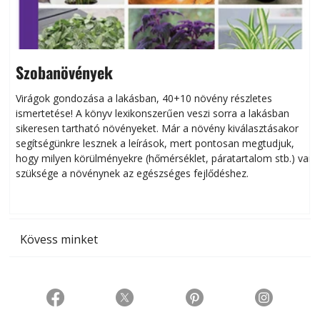
Szobanövények
Virágok gondozása a lakásban, 40+10 növény részletes
ismertetése! A könyv lexikonszerűen veszi sorra a lakásban
s
sikeresen tart­ha­tó növényeket. Már a növény kiválasztásakor
h
segítségünkre lesznek a leírások, mert pontosan megtudjuk,
k
hogy milyen körülményekre (hőmérséklet, páratartalom stb.) van
szüksége a növénynek az egészséges fejlődéshez.
t
Kövess minket