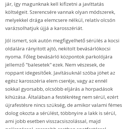
jár, így magunknak kell kifizetni a javíttatás 
költségeit. Szerencsére vannak olyan módszerek, 
melyekkel drága elemcsere nélkül, relatív olcsón 
varázsolhatjuk újjá a karosszériát.
Jól ismert, sok autón megfigyelhető sérülés a kocsi 
oldalára rányitott ajtó, nekitolt bevásárlókocsi 
nyoma. Főleg bevásárló központok parkolójára 
jellemző "balesetek" ezek. Nem vészesek, de 
roppant idegesítőek. Javításuknál szóba jöhet az 
egész karosszéria elem cseréje, vagy az ennél 
sokkal gyorsabb, olcsóbb eljárás a horpadások 
kihúzása. Általában a festékréteg nem sérül, ezért 
újrafestésre nincs szükség, de amikor valami fémes 
dolog okozta a sérülést, többnyire a lakk is sérül, 
ami jobb esetben visszacsiszolással, majd 