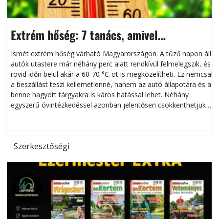
Extrém hőség: 7 tanács, amivel
megóvhatjuk autónkat a nyári károktól
Ismét extrém hőség várható Magyarországon. A tűző napon álló
autók utastere már néhány perc alatt rendkívül felmelegszik, és
rövid időn belül akár a 60-70 °C-ot is megközelítheti. Ez nemcsak
n
a beszállást teszi kellemetlenné, hanem az autó állapotára és a
benne hagyott tárgyakra is káros hatással lehet. Néhány
egyszerű óvintézkedéssel azonban jelentősen csökkenthetjük a
hőség káros hatásait.
l
Szerkesztőségi