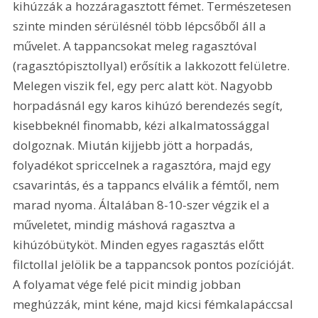
kihúzzák a hozzáragasztott fémet. Természetesen 
szinte minden sérülésnél több lépcsőből áll a 
művelet. A tappancsokat meleg ragasztóval 
(ragasztópisztollyal) erősítik a lakkozott felületre. 
Melegen viszik fel, egy perc alatt köt. Nagyobb 
horpadásnál egy karos kihúzó berendezés segít, 
kisebbeknél finomabb, kézi alkalmatossággal 
dolgoznak. Miután kijjebb jött a horpadás, 
folyadékot spriccelnek a ragasztóra, majd egy 
csavarintás, és a tappancs elválik a fémtől, nem 
marad nyoma. Általában 8-10-szer végzik el a 
műveletet, mindig máshová ragasztva a 
kihúzóbütyköt. Minden egyes ragasztás előtt 
filctollal jelölik be a tappancsok pontos pozícióját. 
A folyamat vége felé picit mindig jobban 
meghúzzák, mint kéne, majd kicsi fémkalapáccsal 