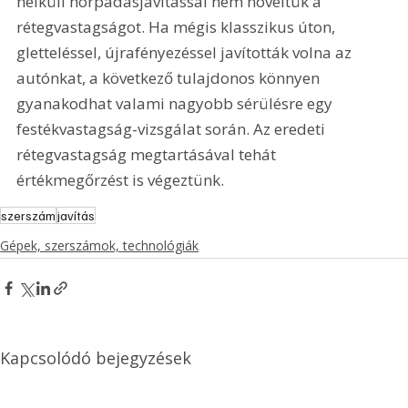
nélküli horpadásjavítással nem növeltük a 
rétegvastagságot. Ha mégis klasszikus úton, 
gletteléssel, újrafényezéssel javították volna az 
autónkat, a következő tulajdonos könnyen 
gyanakodhat valami nagyobb sérülésre egy 
festékvastagság-vizsgálat során. Az eredeti 
rétegvastagság megtartásával tehát 
értékmegőrzést is végeztünk. 
szerszám
javítás
Gépek, szerszámok, technológiák
Kapcsolódó bejegyzések