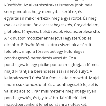
küszöböt. Az alkatrészárakat ismerve jobb bele 
sem gondolni, hogy mennyibe kerül ez, és 
egyáltalán mikor érkezik meg a gyártótól. És még 
csak ezek után jön a visszahegesztés, üregvédelem, 
glettelés, fényezés, belső részek visszaszerelése stb. 
A "kihúzós" módszer ennél jóval egyszerűbb és 
olcsóbb. Először fémtisztára csiszolják a sérült 
felületet, majd a főszerepet egy különleges 
ponthegesztő berendezés veszi át. Ez a 
ponthegesztő egy picike ponton megfogja a fémet, 
majd kirántja a berendezés szárán levő súlyt. A 
kalapácsszerű ütéstől a fém is kifelé mozdul. Majd 
finom csuklómozdulat, és a ponthegesztő feje el is 
válik az acéltól. Pár milliméterre megint egy ilyen 
ponthegesztés, és így tovább. Körülbelül két 
másodpercenként lehet sorjázni az ütéseket. 