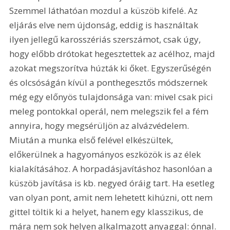
Szemmel láthatóan mozdul a küszöb kifelé. Az 
eljárás elve nem újdonság, eddig is használtak 
ilyen jellegű karosszériás szerszámot, csak úgy, 
hogy előbb drótokat hegesztettek az acélhoz, majd 
azokat megszorítva húzták ki őket. Egyszerűségén 
és olcsóságán kívül a ponthegesztős módszernek 
még egy előnyös tulajdonsága van: mivel csak pici 
meleg pontokkal operál, nem melegszik fel a fém 
annyira, hogy megsérüljön az alvázvédelem. 
Miután a munka első felével elkészültek, 
előkerülnek a hagyományos eszközök is az élek 
kialakításához. A horpadásjavításhoz hasonlóan a 
küszöb javítása is kb. negyed óráig tart. Ha esetleg 
van olyan pont, amit nem lehetett kihúzni, ott nem 
gittel töltik ki a helyet, hanem egy klasszikus, de 
mára nem sok helyen alkalmazott anyaggal: ónnal. 