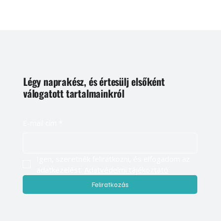
Légy naprakész, és értesülj elsőként
válogatott tartalmainkról
E-mail cím
*
Igen, szeretnék feliratkozni, és elfogadom az 
adatkezelést. 
Adatvédelmi tájékoztató
Feliratkozás