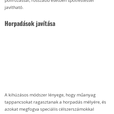
polírozással, rosszabb esetben spotfestéssel 
javítható. 
Horpadások javítása
A kihúzásos módszer lényege, hogy műanyag 
tappancsokat ragasztanak a horpadás mélyére, és 
azokat megfogva speciális célszerszámokkal 