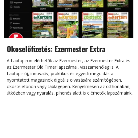
Okoselőfizetés: Ezermester Extra
A Laptapiron elérhetők az Ezermester, az Ezermester Extra és
az Ezermester Old Timer lapszámai, visszamenőleg is! A
Laptapir új, innovatív, praktikus és egyedi megoldás a
L
nyomtatott magazinok digitális olvasására számítógépen,
okostelefonon vagy táblagépen. Kényelmesen az otthonában,
útközben vagy nyaralás, pihenés alatt is elérhetők lapszámaink.
ú
Bárhol, bármikor, akár külföldön élve vagy dolgozva is
B
olvashatók az Ezermester lapszámai. A Laptapir kényelmes
megoldás, mert: – t