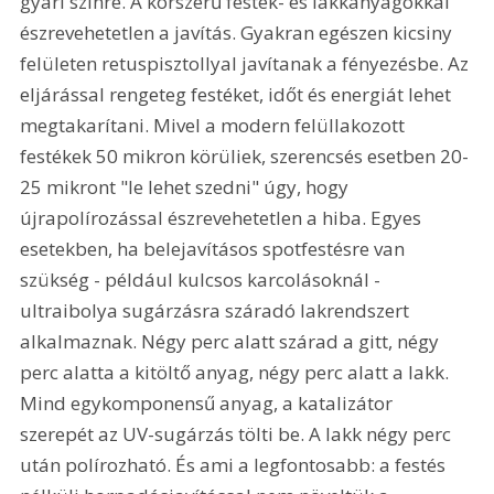
gyári színre. A korszerű festék- és lakkanyagokkal 
észrevehetetlen a javítás. Gyakran egészen kicsiny 
felületen retuspisztollyal javítanak a fényezésbe. Az 
eljárással rengeteg festéket, időt és energiát lehet 
megtakarítani. Mivel a modern felüllakozott 
festékek 50 mikron körüliek, szerencsés esetben 20-
25 mikront "le lehet szedni" úgy, hogy 
újrapolírozással észrevehetetlen a hiba. Egyes 
esetekben, ha belejavításos spotfestésre van 
szükség - például kulcsos karcolásoknál - 
ultraibolya sugárzásra száradó lakrendszert 
alkalmaznak. Négy perc alatt szárad a gitt, négy 
perc alatta a kitöltő anyag, négy perc alatt a lakk. 
Mind egykomponensű anyag, a katalizátor 
szerepét az UV-sugárzás tölti be. A lakk négy perc 
után polírozható. És ami a legfontosabb: a festés 