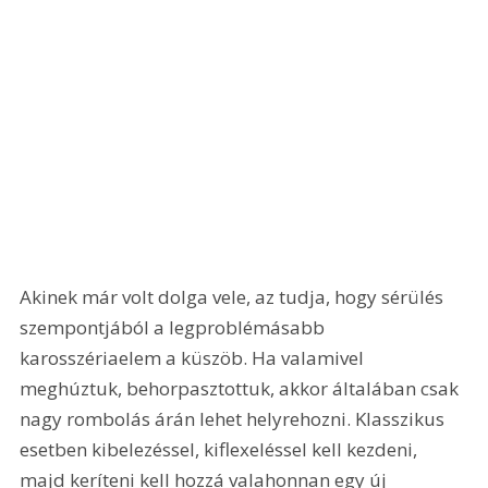
Akinek már volt dolga vele, az tudja, hogy sérülés 
szempontjából a legproblémásabb 
karosszériaelem a küszöb. Ha valamivel 
meghúztuk, behorpasztottuk, akkor általában csak 
nagy rombolás árán lehet helyrehozni. Klasszikus 
esetben kibelezéssel, kiflexeléssel kell kezdeni, 
majd keríteni kell hozzá valahonnan egy új 