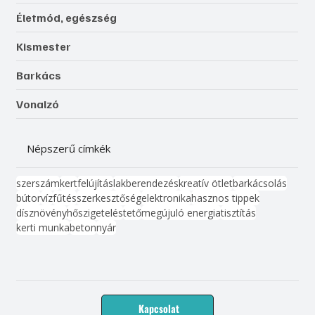
Életmód, egészség
Kismester
Barkács
Vonalzó
Népszerű címkék
szerszám
kert
felújítás
lakberendezés
kreatív ötlet
barkácsolás
bútor
víz
fűtés
szerkesztőség
elektronika
hasznos tippek
dísznövény
hőszigetelés
tető
megújuló energia
tisztítás
kerti munka
beton
nyár
Kapcsolat