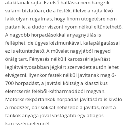
alakítanak rajta. Ez első hallásra nem hangzik 
valami bíztatóan, de a festék, illetve a rajta lévő 
lakk olyan rugalmas, hogy finom ütögetésre nem 
pattan le, a dudor viszont nyom nélkül eltűntethető. 
A nagyobb horpadásokkal anyagnyúlás is 
felléphet, de ügyes kézimunkával, kalapálgatással 
ez is eltüntethető. A művelet nagyjából negyed 
óráig tart. Fényezés nélküli karosszériajavítást 
leglátványosabban jégkárt szenvedett autón lehet 
elvégezni. Ilyenkor festék nélkül javítanak meg 6-
700 horpadást, a javítási költség a klasszikus 
elemcserés feléből-kétharmadából megvan. 
Motorkerékpártankok horpadás javítására is kiváló 
a módszer, bár sokkal nehezebb a javítás, mert a 
tankok anyaga jóval vastagabb egy átlagos 
karosszériaelemnél. 