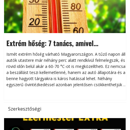
Extrém hőség: 7 tanács, amivel
megóvhatjuk autónkat a nyári károktól
Ismét extrém hőség várható Magyarországon. A tűző napon álló
autók utastere már néhány perc alatt rendkívül felmelegszik, és
rövid időn belül akár a 60-70 °C-ot is megközelítheti. Ez nemcsak
n
a beszállást teszi kellemetlenné, hanem az autó állapotára és a
benne hagyott tárgyakra is káros hatással lehet. Néhány
egyszerű óvintézkedéssel azonban jelentősen csökkenthetjük a
hőség káros hatásait.
l
Szerkesztőségi