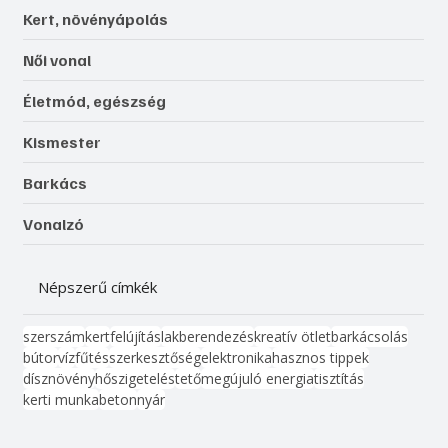
Kert, növényápolás
Női vonal
Életmód, egészség
Kismester
Barkács
Vonalzó
Népszerű címkék
szerszám
kert
felújítás
lakberendezés
kreatív ötlet
barkácsolás
bútor
víz
fűtés
szerkesztőség
elektronika
hasznos tippek
dísznövény
hőszigetelés
tető
megújuló energia
tisztítás
kerti munka
beton
nyár