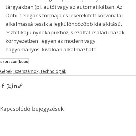
tárgyakban (pl. autó) vagy az automatikában. Az 
Obbi-t elegáns formája és lekerekített körvonalai 
alkalmassá teszik a legkülönbözőbb kialakítású, 
esztétikájú nyílókapukhoz, s ezáltal családi házak 
környezetben  legyen az modern vagy 
hagyományos  kiválóan alkalmazható. 
szerszám
kapu
Gépek, szerszámok, technológiák
Kapcsolódó bejegyzések