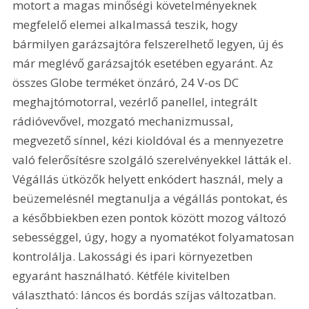
motort a magas minőségi követelményeknek 
megfelelő elemei alkalmassá teszik, hogy 
bármilyen garázsajtóra felszerelhető legyen, új és 
már meglévő garázsajtók esetében egyaránt. Az 
összes Globe terméket önzáró, 24 V-os DC 
meghajtómotorral, vezérlő panellel, integrált 
rádióvevővel, mozgató mechanizmussal, 
megvezető sínnel, kézi kioldóval és a mennyezetre 
való felerősítésre szolgáló szerelvényekkel látták el. 
Végállás ütközők helyett enkódert használ, mely a 
beüzemelésnél megtanulja a végállás pontokat, és 
a későbbiekben ezen pontok között mozog változó 
sebességgel, úgy, hogy a nyomatékot folyamatosan 
kontrolálja. Lakossági és ipari környezetben 
egyaránt használható. Kétféle kivitelben 
választható: láncos és bordás szíjas változatban. 