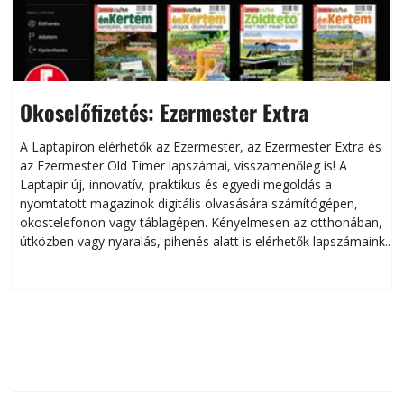
Okoselőfizetés: Ezermester Extra
A Laptapiron elérhetők az Ezermester, az Ezermester Extra és
az Ezermester Old Timer lapszámai, visszamenőleg is! A
Laptapir új, innovatív, praktikus és egyedi megoldás a
L
nyomtatott magazinok digitális olvasására számítógépen,
okostelefonon vagy táblagépen. Kényelmesen az otthonában,
útközben vagy nyaralás, pihenés alatt is elérhetők lapszámaink.
ú
Bárhol, bármikor, akár külföldön élve vagy dolgozva is
B
olvashatók az Ezermester lapszámai. A Laptapir kényelmes
megoldás, mert: – t