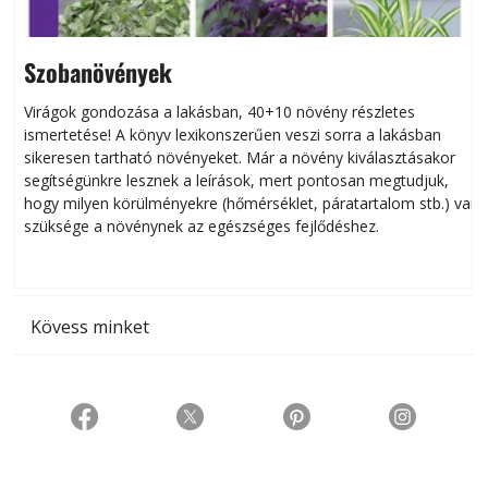
Szobanövények
Virágok gondozása a lakásban, 40+10 növény részletes
ismertetése! A könyv lexikonszerűen veszi sorra a lakásban
s
sikeresen tart­ha­tó növényeket. Már a növény kiválasztásakor
h
segítségünkre lesznek a leírások, mert pontosan megtudjuk,
k
hogy milyen körülményekre (hőmérséklet, páratartalom stb.) van
szüksége a növénynek az egészséges fejlődéshez.
t
Kövess minket