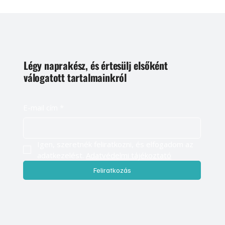
Légy naprakész, és értesülj elsőként
válogatott tartalmainkról
E-mail cím
*
Igen, szeretnék feliratkozni, és elfogadom az 
adatkezelést. 
Adatvédelmi tájékoztató
Feliratkozás