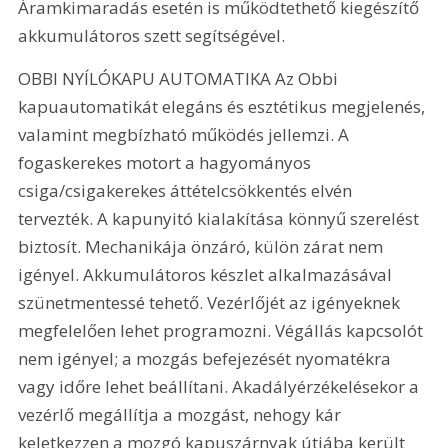
Áramkimaradás esetén is működtethető kiegészítő 
akkumulátoros szett segítségével.
OBBI NYÍLÓKAPU AUTOMATIKA Az Obbi 
kapuautomatikát elegáns és esztétikus megjelenés, 
valamint megbízható működés jellemzi. A 
fogaskerekes motort a hagyományos 
csiga/csigakerekes áttételcsökkentés elvén 
tervezték. A kapunyitó kialakítása könnyű szerelést 
biztosít. Mechanikája önzáró, külön zárat nem 
igényel. Akkumulátoros készlet alkalmazásával 
szünetmentessé tehető. Vezérlőjét az igényeknek 
megfelelően lehet programozni. Végállás kapcsolót 
nem igényel; a mozgás befejezését nyomatékra 
vagy időre lehet beállítani. Akadályérzékelésekor a 
vezérlő megállítja a mozgást, nehogy kár 
keletkezzen a mozgó kapuszárnyak útjába került 