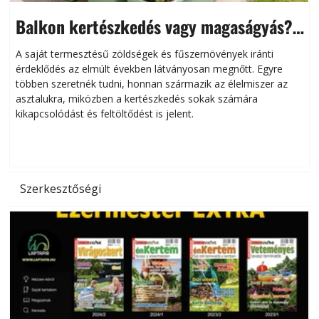
Balkon kertészkedés vagy magaságyás?
Helytakarékos kertészkedés
A saját termesztésű zöldségek és fűszernövények iránti
érdeklődés az elmúlt években látványosan megnőtt. Egyre
többen szeretnék tudni, honnan származik az élelmiszer az
l
asztalukra, miközben a kertészkedés sokak számára
kikapcsolódást és feltöltődést is jelent.
é
d
Szerkesztőségi