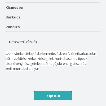
Kismester
Barkács
Vonalzó
Népszerű címkék
szerszám
kert
felújítás
lakberendezés
kreatív ötlet
barkácsolás
bútor
víz
fűtés
szerkesztőség
elektronika
hasznos tippek
dísznövény
hőszigetelés
tető
megújuló energia
tisztítás
kerti munka
beton
nyár
Kapcsolat