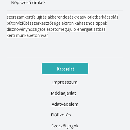
Népszerű címkék
szerszám
kert
felújítás
lakberendezés
kreatív ötlet
barkácsolás
bútor
víz
fűtés
szerkesztőség
elektronika
hasznos tippek
dísznövény
hőszigetelés
tető
megújuló energia
tisztítás
kerti munka
beton
nyár
Kapcsolat
Impresszum
Médiaajánlat
Adatvédelem
Előfizetés
Szerzői jogok