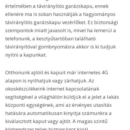
értelmében a távirányítós garázskapu, ennek 
ellenére ma is sokan használják a hagyományos 
távirányítós garázskapu vezérlőket. Ez biztonsági 
szempontok miatt javasolt is, mivel ha lemerül a 
telefonunk, a kesztyűtartóban található 
távirányítóval gombnyomásra akkor is ki tudjuk 
nyitni a kapunkat.
Otthonunk ajtóit és kapuit már internetes 4G 
alapon is nyithatjuk vagy zárhatjuk. Az 
okoskészülékeink internet kapcsolatának 
segítségével a világhálón küldjük el a jelet a lakás 
központi egysé­gének, ami az érvényes utasítás 
hatá­sára automatikusan kinyitja számunkra a 
kiválasztott kaput vagy ajtót. A magas szintű 
kódrendszer teljes biztonságot kínál.