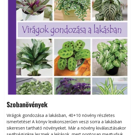
Szobanövények
Virágok gondozása a lakásban, 40+10 növény részletes
ismertetése! A könyv lexikonszerűen veszi sorra a lakásban
s
sikeresen tart­ha­tó növényeket. Már a növény kiválasztásakor
h
segítségünkre lesznek a leírások, mert pontosan megtudjuk,
k