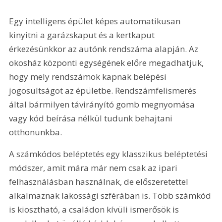
Egy intelligens épület képes automatikusan 
kinyitni a garázskaput és a kertkaput 
érkezésünkkor az autónk rendszáma alapján. Az 
okosház központi egységének előre megadhatjuk, 
hogy mely rendszámok kapnak belépési 
jogosultságot az épületbe. Rendszámfelismerés 
által bármilyen távirányító gomb megnyomása 
vagy kód beírása nélkül tudunk behajtani 
otthonunkba.
A számkódos beléptetés egy klasszikus beléptetési 
módszer, amit mára már nem csak az ipari 
felhasználásban használnak, de előszeretettel 
alkalmaznak lakossági szférában is. Több számkód 
is kiosztható, a családon kívüli ismerősök is 