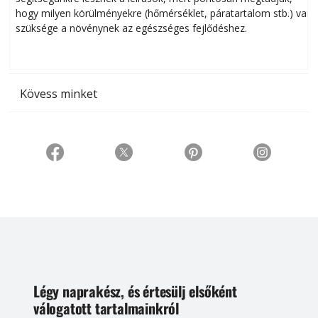
hogy milyen körülményekre (hőmérséklet, páratartalom stb.) van
szüksége a növénynek az egészséges fejlődéshez.
t
Kövess minket
Légy naprakész, és értesülj elsőként
válogatott tartalmainkról