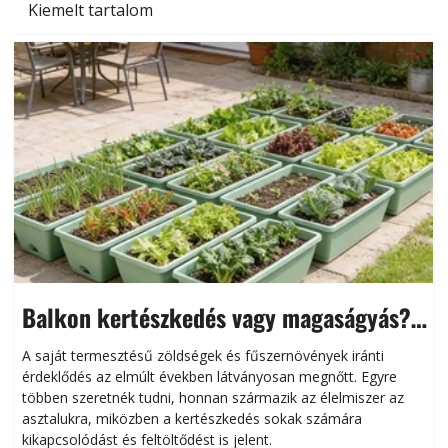
Kiemelt tartalom
Balkon kertészkedés vagy magaságyás?
Helytakarékos kertészkedés
A saját termesztésű zöldségek és fűszernövények iránti
érdeklődés az elmúlt években látványosan megnőtt. Egyre
többen szeretnék tudni, honnan származik az élelmiszer az
l
asztalukra, miközben a kertészkedés sokak számára
kikapcsolódást és feltöltődést is jelent.
é