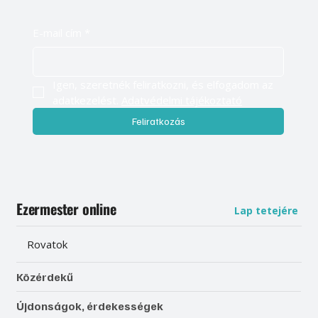
E-mail cím
*
Igen, szeretnék feliratkozni, és elfogadom az 
adatkezelést. 
Adatvédelmi tájékoztató
Feliratkozás
Ezermester online
Lap tetejére
Rovatok
Közérdekű
Újdonságok, érdekességek