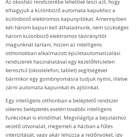
Az okosház rendszerébe lehetővé teszi azt, hogy 
elhagyjuk a különböző automata kapukhoz a 
különböző elektromos kapunyitókat. Amennyiben 
két-három kapun kell áthaladnunk, nem szükséges 
három különböző elektromos távirányítót 
magunknál tartani, hiszen az intelligens 
otthonokban alkalmazott épületautomatizálási 
rendszerek használatával egy kezelőfelületen 
keresztül (okostelefon, tablet) segítségével 
bármikor egy gombnyomásra tudjuk nyitni, illetve 
zárni automata kapuinkat és ajtóinkat.
Egy intelligens otthonban a beléptető rendszer 
sikeres beléptetés esetén további intelligens 
funkciókat is elindíthat. Megvilágítja a bejutáshoz 
vezető útvonalat, megemeli a házban a fűtés 
intenzitását, vagy akár lehúzza a redőnyöket, így 