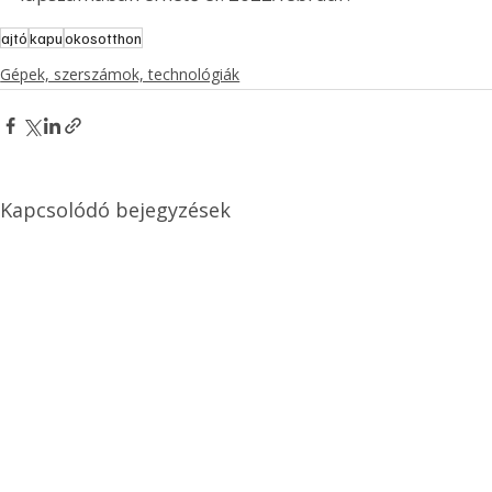
ajtó
kapu
okosotthon
Gépek, szerszámok, technológiák
Kapcsolódó bejegyzések