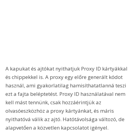
A kapukat és ajtókat nyithatjuk Proxy ID kártyákkal 
és chippekkel is. A proxy egy előre generált kódot 
használ, ami gyakorlatilag hamisíthatatlanná teszi 
ezt a fajta beléptetést. Proxy ID használatával nem 
kell mást tennünk, csak hozzáérintjük az 
olvasóeszközhöz a proxy kártyánkat, és máris 
nyithatóvá válik az ajtó. Hatótávolsága változó, de 
alapvetően a közvetlen kapcsolatot igényel.