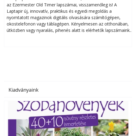
az Ezermester Old Timer lapszámai, visszamenőleg is! A
Laptapir új, innovatív, praktikus és egyedi megoldás a
L
nyomtatott magazinok digitális olvasására számítógépen,
okostelefonon vagy táblagépen. Kényelmesen az otthonában,
útközben vagy nyaralás, pihenés alatt is elérhetők lapszámaink.
ú
Bárhol, bármikor, akár külföldön élve vagy dolgozva is
B
olvashatók az Ezermester lapszámai. A Laptapir kényelmes
megoldás, mert: – t
Kiadványaink