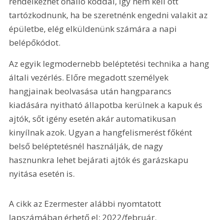
rendelkezhet önálló kóddal, így nem kell ott 
tartózkodnunk, ha be szeretnénk engedni valakit az 
épületbe, elég elküldenünk számára a napi 
belépőkódot.
Az egyik legmodernebb beléptetési technika a hang 
általi vezérlés. Előre megadott személyek 
hangjainak beolvasása után hangparancs 
kiadására nyitható állapotba kerülnek a kapuk és 
ajtók, sőt igény esetén akár automatikusan 
kinyílnak azok. Ugyan a hangfelismerést főként 
belső beléptetésnél használják, de nagy 
hasznunkra lehet bejárati ajtók és garázskapu 
nyitása esetén is.
A cikk az Ezermester alábbi nyomtatott 
lapszámában érhető el: 2022/február.