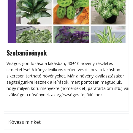
Szobanövények
Virágok gondozása a lakásban, 40+10 növény részletes
ismertetése! A könyv lexikonszerűen veszi sorra a lakásban
s
sikeresen tart­ha­tó növényeket. Már a növény kiválasztásakor
h
segítségünkre lesznek a leírások, mert pontosan megtudjuk,
k
hogy milyen körülményekre (hőmérséklet, páratartalom stb.) van
szüksége a növénynek az egészséges fejlődéshez.
t
Kövess minket