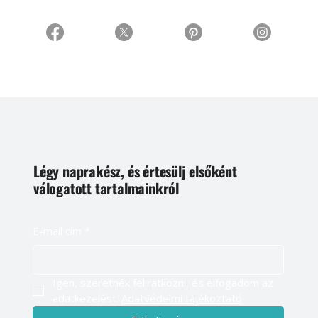
Légy naprakész, és értesülj elsőként
válogatott tartalmainkról
E-mail cím
*
Igen, szeretnék feliratkozni, és elfogadom az 
adatkezelést. 
Adatvédelmi tájékoztató