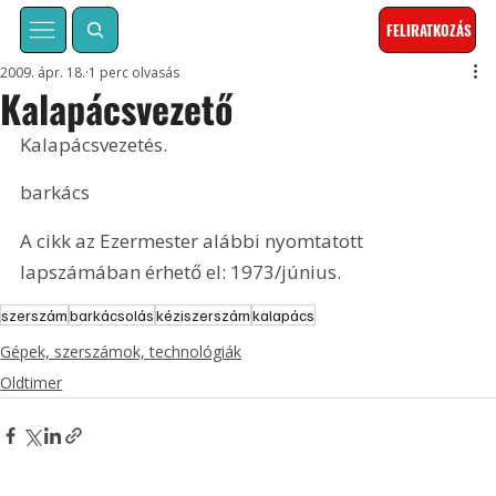
FELIRATKOZÁS
2009. ápr. 18.
1 perc olvasás
Kalapácsvezető
Kalapácsvezetés.
barkács
A cikk az Ezermester alábbi nyomtatott 
lapszámában érhető el: 1973/június.
szerszám
barkácsolás
kéziszerszám
kalapács
Gépek, szerszámok, technológiák
Oldtimer