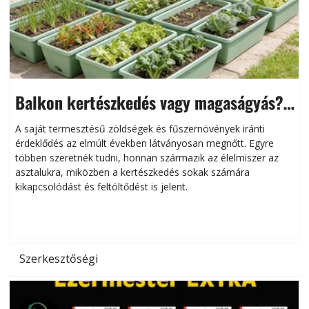
Balkon kertészkedés vagy magaságyás?
Helytakarékos kertészkedés
A saját termesztésű zöldségek és fűszernövények iránti
érdeklődés az elmúlt években látványosan megnőtt. Egyre
többen szeretnék tudni, honnan származik az élelmiszer az
l
asztalukra, miközben a kertészkedés sokak számára
kikapcsolódást és feltöltődést is jelent.
é
d
Szerkesztőségi