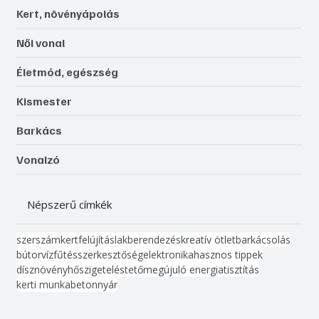
Kert, növényápolás
Női vonal
Életmód, egészség
Kismester
Barkács
Vonalzó
Népszerű címkék
szerszám
kert
felújítás
lakberendezés
kreatív ötlet
barkácsolás
bútor
víz
fűtés
szerkesztőség
elektronika
hasznos tippek
dísznövény
hőszigetelés
tető
megújuló energia
tisztítás
kerti munka
beton
nyár