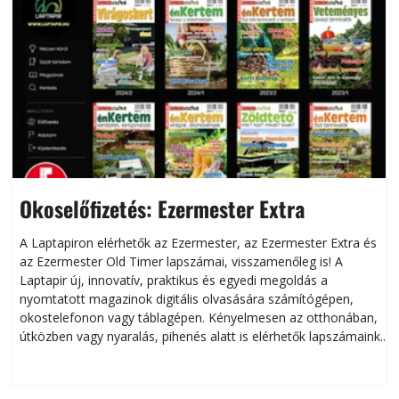
Okoselőfizetés: Ezermester Extra
A Laptapiron elérhetők az Ezermester, az Ezermester Extra és
az Ezermester Old Timer lapszámai, visszamenőleg is! A
Laptapir új, innovatív, praktikus és egyedi megoldás a
L
nyomtatott magazinok digitális olvasására számítógépen,
okostelefonon vagy táblagépen. Kényelmesen az otthonában,
útközben vagy nyaralás, pihenés alatt is elérhetők lapszámaink.
ú
Bárhol, bármikor, akár külföldön élve vagy dolgozva is
B
olvashatók az Ezermester lapszámai. A Laptapir kényelmes
megoldás, mert: – t