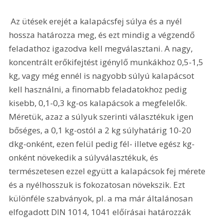
 Az ütések erejét a kalapácsfej súlya és a nyél 
hossza határozza meg, és ezt mindig a végzendő 
feladathoz igazodva kell megválasztani. A nagy, 
koncentrált erőkifejtést igénylő munkákhoz 0,5-1,5 
kg, vagy még ennél is nagyobb súlyú kalapácsot 
kell használni, a finomabb feladatokhoz pedig 
kisebb, 0,1-0,3 kg-os kalapácsok a megfelelők. 
Méretük, azaz a súlyuk szerinti választékuk igen 
bőséges, a 0,1 kg-ostól a 2 kg súlyhatárig 10-20 
dkg-onként, ezen felül pedig fél- illetve egész kg-
onként növekedik a súlyválasztékuk, és 
természetesen ezzel együtt a kalapácsok fej mérete 
és a nyélhosszuk is fokozatosan növekszik. Ezt 
különféle szabványok, pl. a ma már általánosan 
elfogadott DIN 1014, 1041 előírásai határozzák 