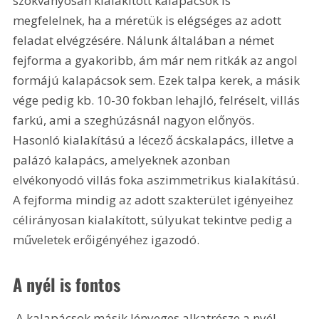
szokványosan kialakított kalapácsok is 
megfelelnek, ha a méretük is elégséges az adott 
feladat elvégzésére. Nálunk általában a német 
fejforma a gyakoribb, ám már nem ritkák az angol 
formájú kalapácsok sem. Ezek talpa kerek, a másik 
vége pedig kb. 10-30 fokban lehajló, felréselt, villás 
farkú, ami a szeghúzásnál nagyon előnyös. 
Hasonló kialakítású a lécező ácskalapács, illetve a 
palázó kalapács, amelyeknek azonban 
elvékonyodó villás foka aszimmetrikus kialakítású. 
A fejforma mindig az adott szakterület igényeihez 
célirányosan kialakított, súlyukat tekintve pedig a 
műveletek erőigényéhez igazodó. 
A nyél is fontos
 A kalapácsok másik lényeges alkatrésze a nyél. 