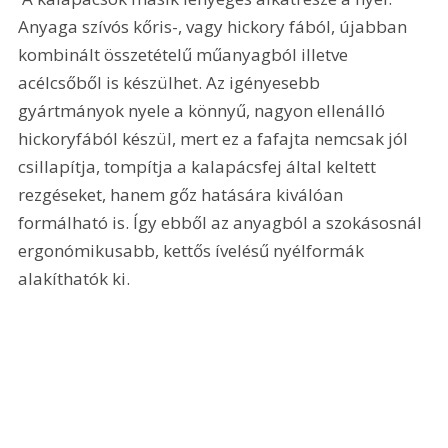
Anyaga szívós kőris-, vagy hickory fából, újabban 
kombinált összetételű műanyagból illetve 
acélcsőből is készülhet. Az igényesebb 
gyártmányok nyele a könnyű, nagyon ellenálló 
hickoryfából készül, mert ez a fafajta nemcsak jól 
csillapítja, tompítja a kalapácsfej által keltett 
rezgéseket, hanem gőz hatására kiválóan 
formálható is. Így ebből az anyagból a szokásosnál 
ergonómikusabb, kettős ívelésű nyélformák 
alakíthatók ki.