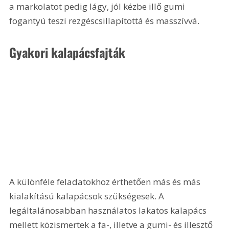
a markolatot pedig lágy, jól kézbe illő gumi 
fogantyú teszi rezgéscsillapítottá és masszívvá. 
Gyakori kalapácsfajták
A különféle feladatokhoz érthetően más és más 
kialakítású kalapácsok szükségesek. A 
legáltalánosabban használatos lakatos kalapács 
mellett közismertek a fa-, illetve a gumi- és illesztő 