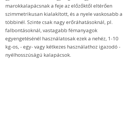
marokkalapácsnak a feje az előzőktől eltérően 
szimmetrikusan kialakított, és a nyele vaskosabb a 
többinél. Szinte csak nagy erőráhatásoknál, pl. 
falbontásoknál, vastagabb fémanyagok 
egyengetésénél használatosak ezek a nehéz, 1-10 
kg-os, - egy- vagy kétkezes használathoz igazodó - 
nyélhosszúságú kalapácsok. 