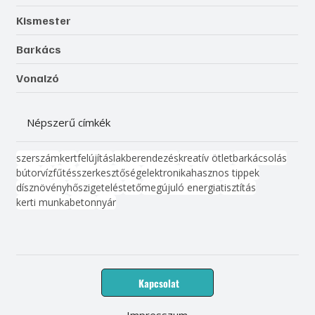
Kismester
Barkács
Vonalzó
Népszerű címkék
szerszám
kert
felújítás
lakberendezés
kreatív ötlet
barkácsolás
bútor
víz
fűtés
szerkesztőség
elektronika
hasznos tippek
dísznövény
hőszigetelés
tető
megújuló energia
tisztítás
kerti munka
beton
nyár
Kapcsolat
Impresszum