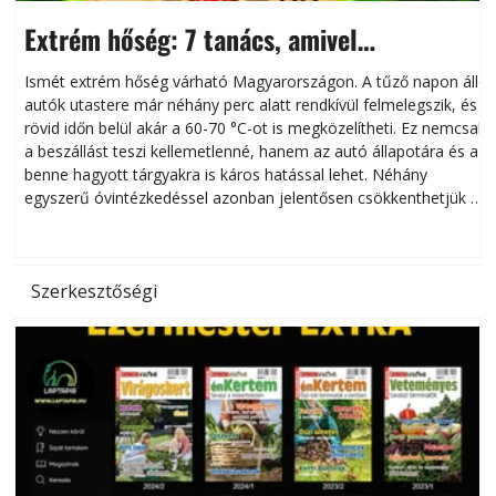
Extrém hőség: 7 tanács, amivel
megóvhatjuk autónkat a nyári károktól
Ismét extrém hőség várható Magyarországon. A tűző napon álló
autók utastere már néhány perc alatt rendkívül felmelegszik, és
rövid időn belül akár a 60-70 °C-ot is megközelítheti. Ez nemcsak
n
a beszállást teszi kellemetlenné, hanem az autó állapotára és a
benne hagyott tárgyakra is káros hatással lehet. Néhány
egyszerű óvintézkedéssel azonban jelentősen csökkenthetjük a
hőség káros hatásait.
l
Szerkesztőségi