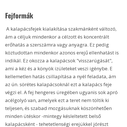
Fejformák
 A kalapácsfejek kialakítása szakmánként változó, 
ám a céljuk mindenkor a célzott és koncentrált 
erőhatás a szerszámra vagy anyagra. Ez pedig 
köztudottan mindenkor azonos erejű ellenhatást is 
indikál. Ez okozza a kalapácsok "visszarúgását", 
ami a kéz és a könyök izületeket veszi igénybe. E 
kellemetlen hatás csillapítása a nyél feladata, ám 
az ún. sörétes kalapácsoknál ezt a kalapács feje 
végzi el. A fej hengeres üregében ugyanis sok apró 
acélgolyó van, amelyek ezt a teret nem töltik ki 
teljesen, és szabad mozgásuknak köszönhetően 
minden ütéskor -mintegy késleltetett belső 
kalapácsként - tehetetlenségi erejükkel jórészt 