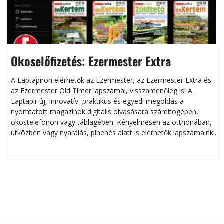
Okoselőfizetés: Ezermester Extra
A Laptapiron elérhetők az Ezermester, az Ezermester Extra és
az Ezermester Old Timer lapszámai, visszamenőleg is! A
Laptapir új, innovatív, praktikus és egyedi megoldás a
L
nyomtatott magazinok digitális olvasására számítógépen,
okostelefonon vagy táblagépen. Kényelmesen az otthonában,
útközben vagy nyaralás, pihenés alatt is elérhetők lapszámaink.
ú
Bárhol, bármikor, akár külföldön élve vagy dolgozva is
B
olvashatók az Ezermester lapszámai. A Laptapir kényelmes
megoldás, mert: – t