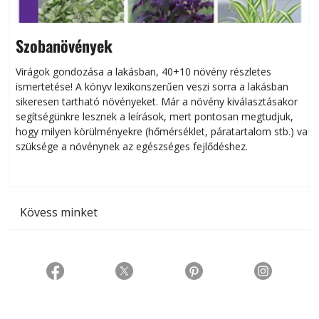
Szobanövények
Virágok gondozása a lakásban, 40+10 növény részletes
ismertetése! A könyv lexikonszerűen veszi sorra a lakásban
s
sikeresen tart­ha­tó növényeket. Már a növény kiválasztásakor
h
segítségünkre lesznek a leírások, mert pontosan megtudjuk,
k
hogy milyen körülményekre (hőmérséklet, páratartalom stb.) van
szüksége a növénynek az egészséges fejlődéshez.
t
Kövess minket