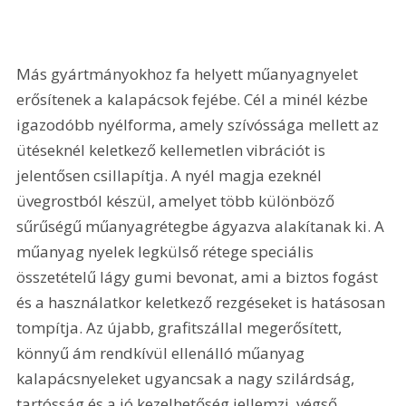
Más gyártmányokhoz fa helyett műanyagnyelet 
erősítenek a kalapácsok fejébe. Cél a minél kézbe 
igazodóbb nyélforma, amely szívóssága mellett az 
ütéseknél keletkező kellemetlen vibrációt is 
jelentősen csillapítja. A nyél magja ezeknél 
üvegrostból készül, amelyet több különböző 
sűrűségű műanyagrétegbe ágyazva alakítanak ki. A 
műanyag nyelek legkülső rétege speciális 
összetételű lágy gumi bevonat, ami a biztos fogást 
és a használatkor keletkező rezgéseket is hatásosan 
tompítja. Az újabb, grafitszállal megerősített, 
könnyű ám rendkívül ellenálló műanyag 
kalapácsnyeleket ugyancsak a nagy szilárdság, 
tartósság és a jó kezelhetőség jellemzi, végső 