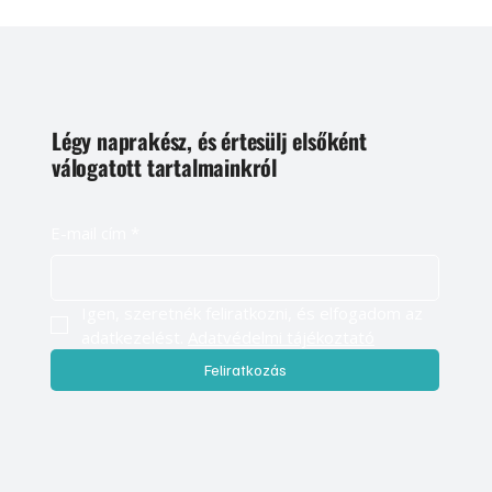
Légy naprakész, és értesülj elsőként
válogatott tartalmainkról
E-mail cím
*
Igen, szeretnék feliratkozni, és elfogadom az 
adatkezelést. 
Adatvédelmi tájékoztató
Feliratkozás