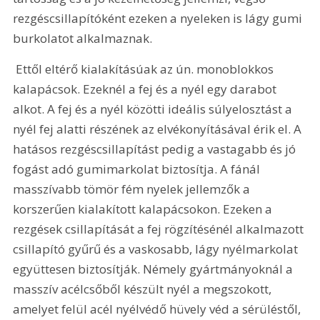
rezgéscsillapítóként ezeken a nyeleken is lágy gumi 
burkolatot alkalmaznak.
 Ettől eltérő kialakításúak az ún. monoblokkos 
kalapácsok. Ezeknél a fej és a nyél egy darabot 
alkot. A fej és a nyél közötti ideális súlyelosztást a 
nyél fej alatti részének az elvékonyításával érik el. A 
hatásos rezgéscsillapítást pedig a vastagabb és jó 
fogást adó gumimarkolat biztosítja. A fánál 
masszívabb tömör fém nyelek jellemzők a 
korszerűen kialakított kalapácsokon. Ezeken a 
rezgések csillapítását a fej rögzítésénél alkalmazott 
csillapító gyűrű és a vaskosabb, lágy nyélmarkolat 
együttesen biztosítják. Némely gyártmányoknál a 
masszív acélcsőből készült nyél a megszokott, 
amelyet felül acél nyélvédő hüvely véd a sérüléstől, 