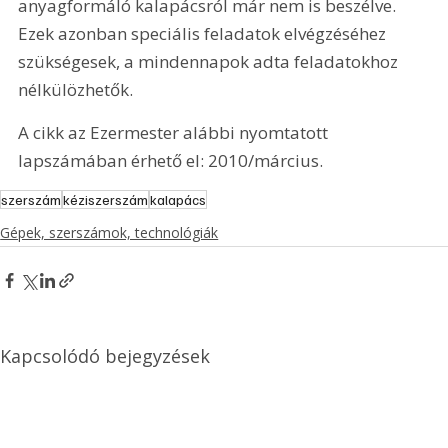
anyagformáló kalapácsról már nem is beszélve. 
Ezek azonban speciális feladatok elvégzéséhez 
szükségesek, a mindennapok adta feladatokhoz 
nélkülözhetők. 
A cikk az Ezermester alábbi nyomtatott 
lapszámában érhető el: 2010/március.
szerszám
kéziszerszám
kalapács
Gépek, szerszámok, technológiák
Kapcsolódó bejegyzések