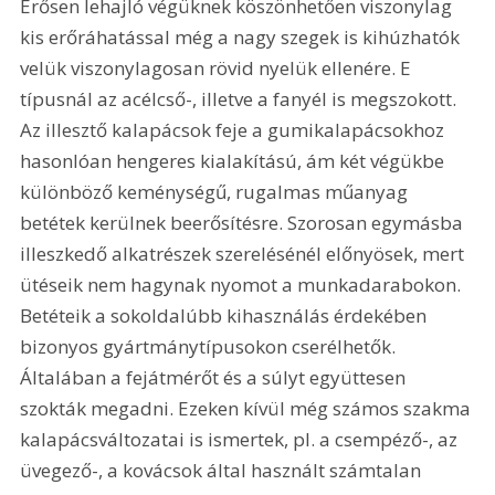
Erősen lehajló végüknek köszönhetően viszonylag 
kis erőráhatással még a nagy szegek is kihúzhatók 
velük viszonylagosan rövid nyelük ellenére. E 
típusnál az acélcső-, illetve a fanyél is megszokott. 
Az illesztő kalapácsok feje a gumikalapácsokhoz 
hasonlóan hengeres kialakítású, ám két végükbe 
különböző keménységű, rugalmas műanyag 
betétek kerülnek beerősítésre. Szorosan egymásba 
illeszkedő alkatrészek szerelésénél előnyösek, mert 
ütéseik nem hagynak nyomot a munkadarabokon. 
Betéteik a sokoldalúbb kihasználás érdekében 
bizonyos gyártmánytípusokon cserélhetők. 
Általában a fejátmérőt és a súlyt együttesen 
szokták megadni. Ezeken kívül még számos szakma 
kalapácsváltozatai is ismertek, pl. a csempéző-, az 
üvegező-, a kovácsok által használt számtalan 