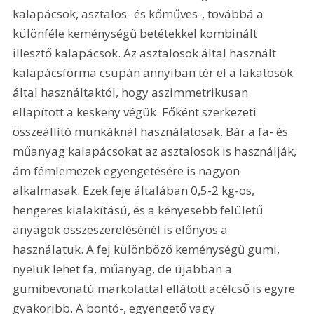
kalapácsok, asztalos- és kőműves-, továbbá a 
különféle keménységű betétekkel kombinált 
illesztő kalapácsok. Az asztalosok által használt 
kalapácsforma csupán annyiban tér el a lakatosok 
által használtaktól, hogy aszimmetrikusan 
ellapított a keskeny végük. Főként szerkezeti 
összeállító munkáknál használatosak. Bár a fa- és 
műanyag kalapácsokat az asztalosok is használják, 
ám fémlemezek egyengetésére is nagyon 
alkalmasak. Ezek feje általában 0,5-2 kg-os, 
hengeres kialakítású, és a kényesebb felületű 
anyagok összeszerelésénél is előnyös a 
használatuk. A fej különböző keménységű gumi, 
nyelük lehet fa, műanyag, de újabban a 
gumibevonatú markolattal ellátott acélcső is egyre 
gyakoribb. A bontó-, egyengető vagy 