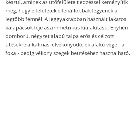
készül, aminek az ütőfelületeit edzéssel keményítik 
meg, hogy e felületek ellenállóbbak legyenek a 
legtöbb fémnél. A leggyakrabban használt lakatos 
kalapácsok feje aszimmetrikus kialakítású. Enyhén 
domború, négyzet alapú talpa erős és célzott 
ütésekre alkalmas, elvékonyodó, ék alakú vége - a 
foka - pedig vékony szegek beütéséhez használható.