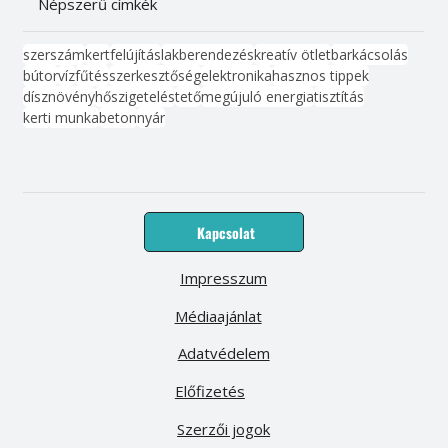
Népszerű címkék
szerszám
kert
felújítás
lakberendezés
kreatív ötlet
barkácsolás
bútor
víz
fűtés
szerkesztőség
elektronika
hasznos tippek
dísznövény
hőszigetelés
tető
megújuló energia
tisztítás
kerti munka
beton
nyár
Kapcsolat
Impresszum
Médiaajánlat
Adatvédelem
Előfizetés
Szerzői jogok