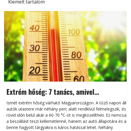
Kiemelt tartalom
Extrém hőség: 7 tanács, amivel
megóvhatjuk autónkat a nyári károktól
Ismét extrém hőség várható Magyarországon. A tűző napon álló
autók utastere már néhány perc alatt rendkívül felmelegszik, és
rövid időn belül akár a 60-70 °C-ot is megközelítheti. Ez nemcsak
n
a beszállást teszi kellemetlenné, hanem az autó állapotára és a
benne hagyott tárgyakra is káros hatással lehet. Néhány