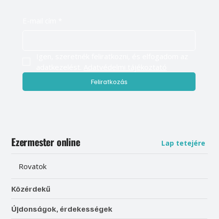
E-mail cím
*
Igen, szeretnék feliratkozni, és elfogadom az 
adatkezelést. 
Adatvédelmi tájékoztató
Feliratkozás
Ezermester online
Lap tetejére
Rovatok
Közérdekű
Újdonságok, érdekességek