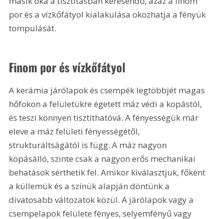
másik oka a tisztításban keresendő, azaz a finom 
por és a vízkőfátyol kialakulása okozhatja a fényük 
tompulását.
Finom por és vízkőfátyol
A kerámia járólapok és csempék legtöbbjét magas 
hőfokon a felületükre égetett máz védi a kopástól, 
és teszi könnyen tisztíthatóvá. A fényességük már 
eleve a máz felületi fényességétől, 
strukturáltságától is függ. A máz nagyon 
kopásálló, szinte csak a nagyon erős mechanikai 
behatások sérthetik fel. Amikor kiválasztjuk, főként 
a küllemük és a színük alapján döntünk a 
divatosabb változatok közül. A járólapok vagy a 
csempelapok felülete fényes, selyemfényű vagy 