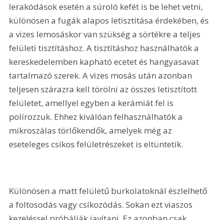
lerakódások esetén a súroló kefét is be lehet vetni, 
különösen a fugák alapos letisztítása érdekében, és 
a vizes lemosáskor van szükség a sörtékre a teljes 
felületi tisztításhoz. A tisztításhoz használhatók a 
kereskedelemben kapható ecetet és hangyasavat 
tartalmazó szerek. A vizes mosás után azonban 
teljesen szárazra kell törölni az összes letisztított 
felületet, amellyel egyben a kerámiát fel is 
polírozzuk. Ehhez kiválóan felhasználhatók a 
mikroszálas törlőkendők, amelyek még az 
eseteleges csíkos felületrészeket is eltüntetik.
Különösen a matt felületű burkolatoknál észlelhető 
a foltosodás vagy csíkozódás. Sokan ezt viaszos 
kezeléssel próbálják javítani. Ez azonban csak 