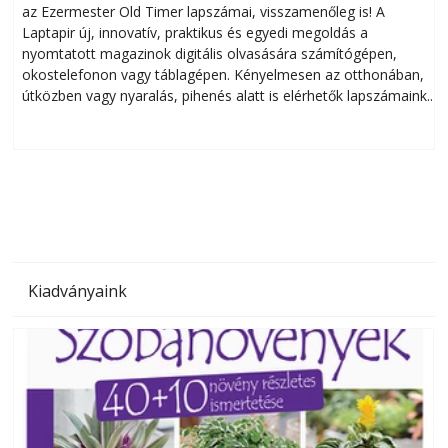
az Ezermester Old Timer lapszámai, visszamenőleg is! A
Laptapir új, innovatív, praktikus és egyedi megoldás a
L
nyomtatott magazinok digitális olvasására számítógépen,
okostelefonon vagy táblagépen. Kényelmesen az otthonában,
útközben vagy nyaralás, pihenés alatt is elérhetők lapszámaink.
ú
Bárhol, bármikor, akár külföldön élve vagy dolgozva is
B
olvashatók az Ezermester lapszámai. A Laptapir kényelmes
megoldás, mert: – t
Kiadványaink