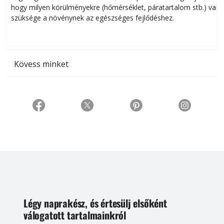
hogy milyen körülményekre (hőmérséklet, páratartalom stb.) van
szüksége a növénynek az egészséges fejlődéshez.
t
Kövess minket
Légy naprakész, és értesülj elsőként
válogatott tartalmainkról