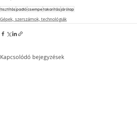
tisztítás
padló
csempe
takarítás
járólap
Gépek, szerszámok, technológiák
Kapcsolódó bejegyzések