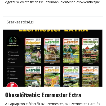
egyszerű óvintézkedéssel azonban jelentősen csökkenthetjük a
hőség káros hatásait.
l
Szerkesztőségi
Okoselőfizetés: Ezermester Extra
A Laptapiron elérhetők az Ezermester, az Ezermester Extra és