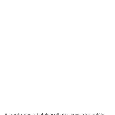
A lapok színe is befolyásolhatja, hogy a különféle 