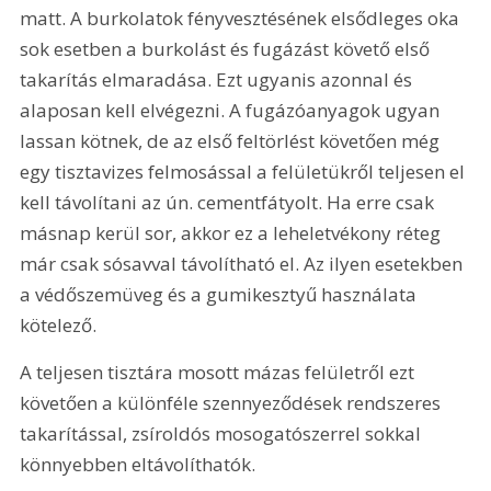
matt. A burkolatok fényvesztésének elsődleges oka 
sok esetben a burkolást és fugázást követő első 
takarítás elmaradása. Ezt ugyanis azonnal és 
alaposan kell elvégezni. A fugázóanyagok ugyan 
lassan kötnek, de az első feltörlést követően még 
egy tisztavizes felmosással a felületükről teljesen el 
kell távolítani az ún. cementfátyolt. Ha erre csak 
másnap kerül sor, akkor ez a leheletvékony réteg 
már csak sósavval távolítható el. Az ilyen esetekben 
a védőszemüveg és a gumikesztyű használata 
kötelező.
A teljesen tisztára mosott mázas felületről ezt 
követően a különféle szennyeződések rendszeres 
takarítással, zsíroldós mosogatószerrel sokkal 
könnyebben eltávolíthatók.