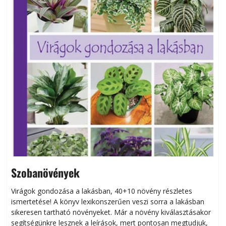
Szobanövények
Virágok gondozása a lakásban, 40+10 növény részletes
ismertetése! A könyv lexikonszerűen veszi sorra a lakásban
s
sikeresen tart­ha­tó növényeket. Már a növény kiválasztásakor
h
segítségünkre lesznek a leírások, mert pontosan megtudjuk,
k