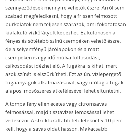
szennyeződések mennyire vehetők észre. Arról sem 
szabad megfeledkezni, hogy a frissen felmosott 
burkolatok nem teljesen szárazak, ami fokozatosan 
kialakuló vízkőfátyolt képezhet. Ez különösen a 
fényes és sötétebb színű csempéken vehető észre, 
de a selyemfényű járólapokon és a matt 
csempéken is egy idő múlva foltosodást, 
csíkosodást idézhet elő. A fugákra is kihat, mert 
azok színét is elszürkítheti. Ezt az ún. vízlepergető 
fugaanyagok alkalmazásával, vagy utólag a fugák 
alapos, mosószeres átkefélésével lehet eltüntetni.
A tompa fény ellen ecetes vagy citromsavas 
felmosással, majd tisztavizes lemosással lehet 
védekezni. A strukturáltabb felületeknél 5-10 perc 
kell, hogy a savas oldat hasson. Makacsabb 