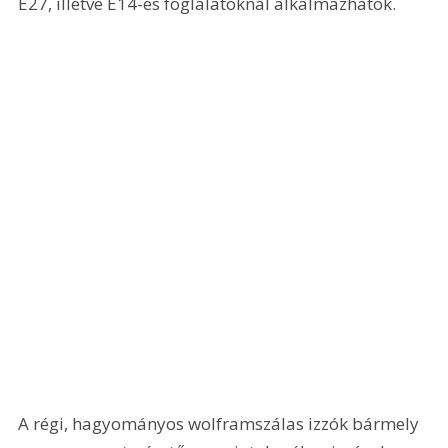
E27, illetve E14-es foglalatoknál alkalmazhatók.
A régi, hagyományos wolframszálas izzók bármely 