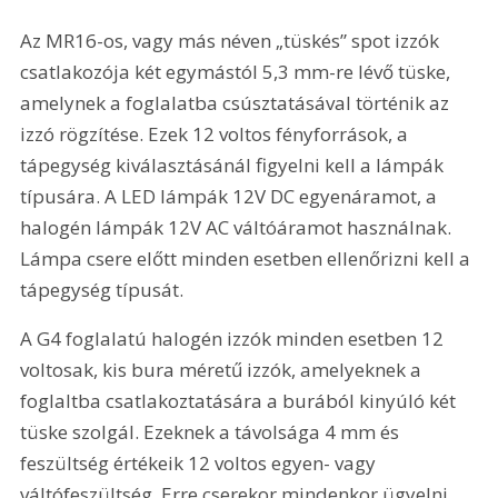
Az MR16-os, vagy más néven „tüskés” spot izzók 
csatlakozója két egymástól 5,3 mm-re lévő tüske, 
amelynek a foglalatba csúsztatásával történik az 
izzó rögzítése. Ezek 12 voltos fényforrások, a 
tápegység kiválasztásánál figyelni kell a lámpák 
típusára. A LED lámpák 12V DC egyenáramot, a 
halogén lámpák 12V AC váltóáramot használnak. 
Lámpa csere előtt minden esetben ellenőrizni kell a 
tápegység típusát.
A G4 foglalatú halogén izzók minden esetben 12 
voltosak, kis bura méretű izzók, amelyeknek a 
foglaltba csatlakoztatására a burából kinyúló két 
tüske szolgál. Ezeknek a távolsága 4 mm és 
feszültség értékeik 12 voltos egyen- vagy 
váltófeszültség. Erre cserekor mindenkor ügyelni 