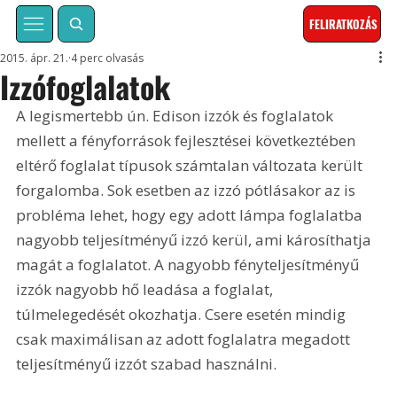
FELIRATKOZÁS
2015. ápr. 21.
4 perc olvasás
Izzófoglalatok
A legismertebb ún. Edison izzók és foglalatok 
mellett a fényforrások fejlesztései következtében 
eltérő foglalat típusok számtalan változata került 
forgalomba. Sok esetben az izzó pótlásakor az is 
probléma lehet, hogy egy adott lámpa foglalatba 
nagyobb teljesítményű izzó kerül, ami károsíthatja 
magát a foglalatot. A nagyobb fényteljesítményű 
izzók nagyobb hő leadása a foglalat, 
túlmelegedését okozhatja. Csere esetén mindig 
csak maximálisan az adott foglalatra megadott 
teljesítményű izzót szabad használni.