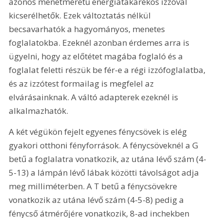
azonos menetméretű energiatakarékos izzóval 
kicserélhetők. Ezek változtatás nélkül 
becsavarhatók a hagyományos, menetes 
foglalatokba. Ezeknél azonban érdemes arra is 
ügyelni, hogy az előtétet magába foglaló és a 
foglalat feletti részük be fér-e a régi izzófoglalatba, 
és az izzótest formailag is megfelel az 
elvárásainknak. A váltó adapterek ezeknél is 
alkalmazhatók.
A két végükön fejelt egyenes fénycsövek is elég 
gyakori otthoni fényforrások. A fénycsöveknél a G 
betű a foglalatra vonatkozik, az utána lévő szám (4-
5-13) a lámpán lévő lábak közötti távolságot adja 
meg milliméterben. A T betű a fénycsövekre 
vonatkozik az utána lévő szám (4-5-8) pedig a 
fénycső átmérőjére vonatkozik, 8-ad inchekben 