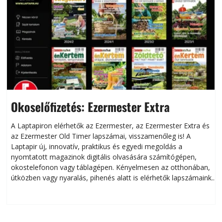
Okoselőfizetés: Ezermester Extra
A Laptapiron elérhetők az Ezermester, az Ezermester Extra és
az Ezermester Old Timer lapszámai, visszamenőleg is! A
Laptapir új, innovatív, praktikus és egyedi megoldás a
L
nyomtatott magazinok digitális olvasására számítógépen,
okostelefonon vagy táblagépen. Kényelmesen az otthonában,
útközben vagy nyaralás, pihenés alatt is elérhetők lapszámaink.
ú
Bárhol, bármikor, akár külföldön élve vagy dolgozva is
B
olvashatók az Ezermester lapszámai. A Laptapir kényelmes
megoldás, mert: – t