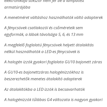
elektronikája sokszor nem fér be a lámpatest 
armatúrájába
A menetméret váltáshoz használhatók váltó adapterek
A fénycsövek csatlakozói és csőméreteik sem 
egyformák, a lábak távolsága 5, 6, és 13 mm
A megfelelő foglalatú fénycsövek helyett átalakítás 
nélkül használhatók a LED-es fénycsövek is
A halogén izzók gyakori foglalata GU10 bajonett záras
A GU10-es bajonettzáras halogénizzókhoz is 
beszerezhetők menetes átalakító adapterek
Az átalakítókba a LED izzók is becsavarhatók
A halogénizzók tűlábas G4 változata is nagyon gyakori