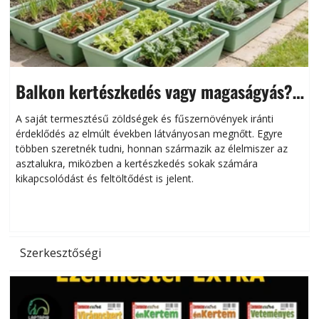
Balkon kertészkedés vagy magaságyás?
Helytakarékos kertészkedés
A saját termesztésű zöldségek és fűszernövények iránti
érdeklődés az elmúlt években látványosan megnőtt. Egyre
többen szeretnék tudni, honnan származik az élelmiszer az
l
asztalukra, miközben a kertészkedés sokak számára
kikapcsolódást és feltöltődést is jelent.
é
d
Szerkesztőségi