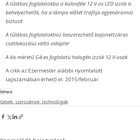
A tűlábas foglalatokba a különféle 12 V-os LED izzók is 
behelyezhetők, ha a lámpa előtét trafója egyenáramot 
biztosít
A tűlábas foglalatokhoz beszerezhető bajonettzáras 
csatlakozású váltó adapter
A kis méretű G4-es foglalatú halogén izzók 12 V-osak
A cikk az Ezermester alábbi nyomtatott 
lapszámában érhető el: 2015/február
lámpa
Gépek, szerszámok, technológiák