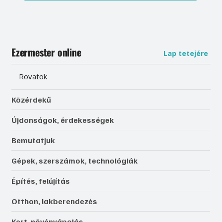
Ezermester online
Lap tetejére
Rovatok
Közérdekű
Újdonságok, érdekességek
Bemutatjuk
Gépek, szerszámok, technológiák
Építés, felújítás
Otthon, lakberendezés
Kert, növényápolás