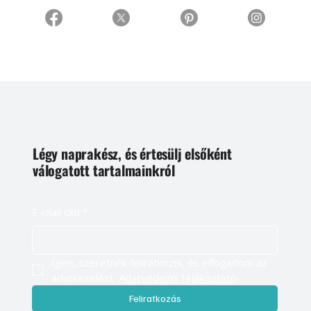
Légy naprakész, és értesülj elsőként
válogatott tartalmainkról
E-mail cím
*
Igen, szeretnék feliratkozni, és elfogadom az 
adatkezelést. 
Adatvédelmi tájékoztató
Feliratkozás