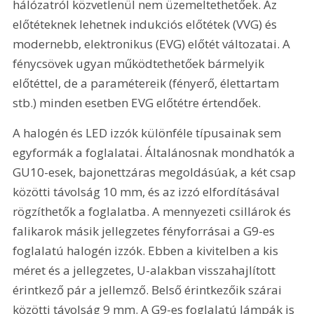
hálózatról közvetlenül nem üzemeltethetőek. Az 
előtéteknek lehetnek indukciós előtétek (VVG) és 
modernebb, elektronikus (EVG) előtét változatai. A 
fénycsövek ugyan működtethetőek bármelyik 
előtéttel, de a paramétereik (fényerő, élettartam 
stb.) minden esetben EVG előtétre értendőek.
A halogén és LED izzók különféle típusainak sem 
egyformák a foglalatai. Általánosnak mondhatók a 
GU10-esek, bajonettzáras megoldásúak, a két csap 
közötti távolság 10 mm, és az izzó elfordításával 
rögzíthetők a foglalatba. A mennyezeti csillárok és 
falikarok másik jellegzetes fényforrásai a G9-es 
foglalatú halogén izzók. Ebben a kivitelben a kis 
méret és a jellegzetes, U-alakban visszahajlított 
érintkező pár a jellemző. Belső érintkezőik szárai 
közötti távolság 9 mm. A G9-es foglalatú lámpák is 