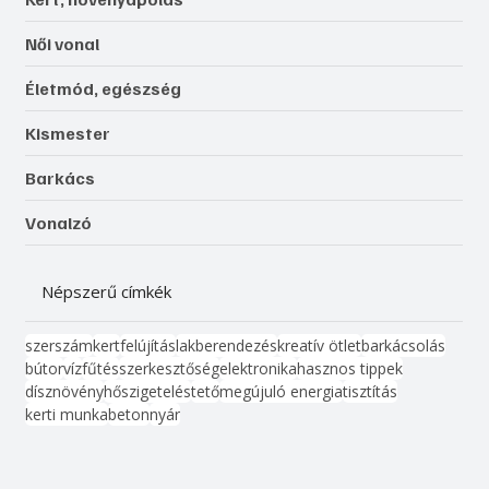
Női vonal
Életmód, egészség
Kismester
Barkács
Vonalzó
Népszerű címkék
szerszám
kert
felújítás
lakberendezés
kreatív ötlet
barkácsolás
bútor
víz
fűtés
szerkesztőség
elektronika
hasznos tippek
dísznövény
hőszigetelés
tető
megújuló energia
tisztítás
kerti munka
beton
nyár