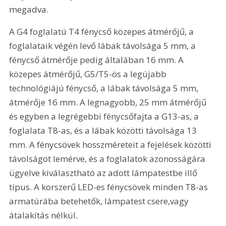
megadva.
A G4 foglalatú T4 fénycső közepes átmérőjű, a 
foglalataik végén levő lábak távolsága 5 mm, a 
fénycső átmérője pedig általában 16 mm. A 
közepes átmérőjű, G5/T5-ös a legújabb 
technológiájú fénycső, a lábak távolsága 5 mm, 
átmérője 16 mm. A legnagyobb, 25 mm átmérőjű 
és egyben a legrégebbi fénycsőfajta a G13-as, a 
foglalata T8-as, és a lábak közötti távolsága 13 
mm. A fénycsövek hosszméreteit a fejelések közötti 
távolságot lemérve, és a foglalatok azonosságára 
ügyelve kiválasztható az adott lámpatestbe illő 
típus. A korszerű LED-es fénycsövek minden T8-as 
armatúrába betehetők, lámpatest csere,vagy 
átalakítás nélkül.