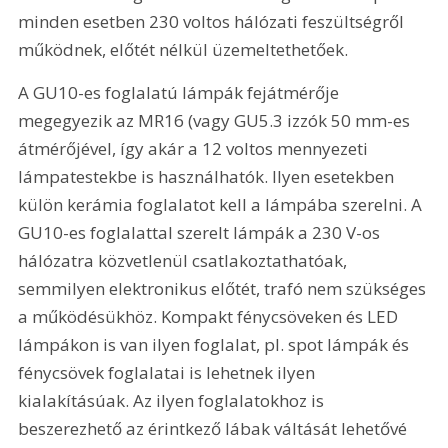
minden esetben 230 voltos hálózati feszültségről 
működnek, előtét nélkül üzemeltethetőek.
A GU10-es foglalatú lámpák fejátmérője 
megegyezik az MR16 (vagy GU5.3 izzók 50 mm-es 
átmérőjével, így akár a 12 voltos mennyezeti 
lámpatestekbe is használhatók. Ilyen esetekben 
külön kerámia foglalatot kell a lámpába szerelni. A 
GU10-es foglalattal szerelt lámpák a 230 V-os 
hálózatra közvetlenül csatlakoztathatóak, 
semmilyen elektronikus előtét, trafó nem szükséges 
a működésükhöz. Kompakt fénycsöveken és LED 
lámpákon is van ilyen foglalat, pl. spot lámpák és 
fénycsövek foglalatai is lehetnek ilyen 
kialakításúak. Az ilyen foglalatokhoz is 
beszerezhető az érintkező lábak váltását lehetővé 