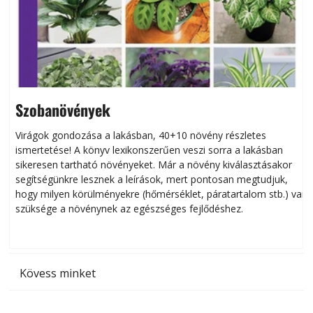
Szobanövények
Virágok gondozása a lakásban, 40+10 növény részletes
ismertetése! A könyv lexikonszerűen veszi sorra a lakásban
s
sikeresen tart­ha­tó növényeket. Már a növény kiválasztásakor
h
segítségünkre lesznek a leírások, mert pontosan megtudjuk,
k
hogy milyen körülményekre (hőmérséklet, páratartalom stb.) van
szüksége a növénynek az egészséges fejlődéshez.
t
Kövess minket