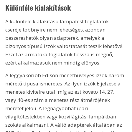
Különféle kialakítások
A különféle kialakítású lámpatest foglalatok 
cseréje többnyire nem lehetséges, azonban 
beszerezhetők olyan adapterek, amelyek a 
bizonyos típusú izzók változtatását teszik lehetővé. 
Ezzel az armatúra foglalatok hossza is megnő, 
ezért alkalmazásuk nem mindig előnyös.
A leggyakoribb Edison menethüvelyes izzók három 
méretű típusa ismeretes. Az ilyen izzók E jelzése a 
menetes kivitelre utal, míg az ezt követő 14, 27, 
vagy 40-es szám a menetes rész átmérőjének 
méretét jelöli. A legnagyobbat ipari 
világítótestekben vagy közvilágítási lámpákban 
szokás alkalmazni. A váltó adapterek általában az 