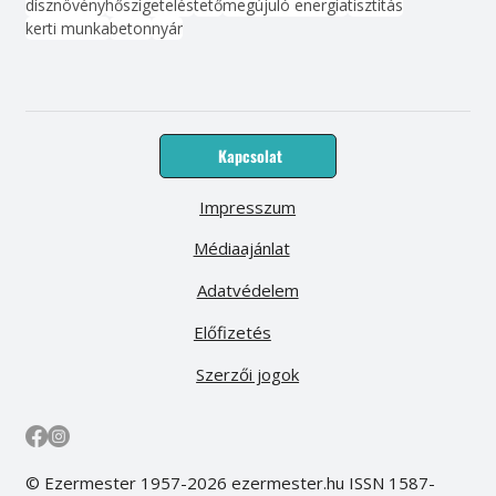
dísznövény
hőszigetelés
tető
megújuló energia
tisztítás
kerti munka
beton
nyár
Kapcsolat
Impresszum
Médiaajánlat
Adatvédelem
Előfizetés
Szerzői jogok
© Ezermester 1957-2026 ezermester.hu ISSN 1587-