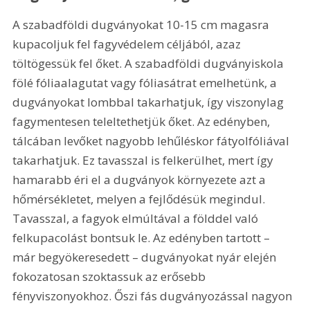
A szabadföldi dugványokat 10-15 cm magasra 
kupacoljuk fel fagyvédelem céljából, azaz 
töltögessük fel őket. A szabadföldi dugványiskola 
fölé fóliaalagutat vagy fóliasátrat emelhetünk, a 
dugványokat lombbal takarhatjuk, így viszonylag 
fagymentesen teleltethetjük őket. Az edényben, 
tálcában levőket nagyobb lehűléskor fátyolfóliával 
takarhatjuk. Ez tavasszal is felkerülhet, mert így 
hamarabb éri el a dugványok környezete azt a 
hőmérsékletet, melyen a fejlődésük megindul. 
Tavasszal, a fagyok elmúltával a földdel való 
felkupacolást bontsuk le. Az edényben tartott – 
már begyökeresedett – dugványokat nyár elején 
fokozatosan szoktassuk az erősebb 
fényviszonyokhoz. Őszi fás dugványozással nagyon 