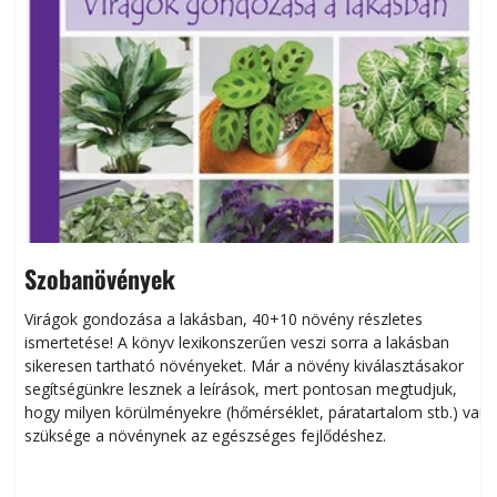
Szobanövények
Virágok gondozása a lakásban, 40+10 növény részletes
ismertetése! A könyv lexikonszerűen veszi sorra a lakásban
s
sikeresen tart­ha­tó növényeket. Már a növény kiválasztásakor
h
segítségünkre lesznek a leírások, mert pontosan megtudjuk,
k
hogy milyen körülményekre (hőmérséklet, páratartalom stb.) van
szüksége a növénynek az egészséges fejlődéshez.
t