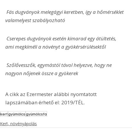
 Fás dugványok melegágyi keretben, így a hőmérséklet 
valamelyest szabályozható
 Cserepes dugványok esetén kimarad egy átültetés, 
ami megkíméli a növényt a gyökérsérülésektől
 Szőlővesszők, egymástól távol helyezve, hogy ne 
nagyon nőjenek össze a gyökerek
A cikk az Ezermester alábbi nyomtatott 
lapszámában érhető el: 2019/TÉL.
kert
gyümölcs
gyümölcsfa
Kert, növényápolás