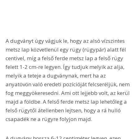
A dugványt úgy vágjuk le, hogy az alsó vízszintes 
metsz lap közvetlenül egy rügy (rügypár) alatt fél 
centivel, míg a felső ferde metsz lap a felső rügy 
felett 1-2 cm-re legyen. Így tudjuk melyik az alja, 
melyik a teteje a dugványnak, mert ha az 
anyatövön való eredeti pozícióját felcseréljük, nem 
fog meggyökeresedni. Ami ott lejjebb volt, az kerül 
majd a földbe. A felső ferde metsz lap lehetőleg a 
felső rügytől átellenben lejtsen, hogy a rá hulló 
csapadék ne a rügyre folyjon majd.
A dugvány hossza 6-12 centiméter legyen, ezen 