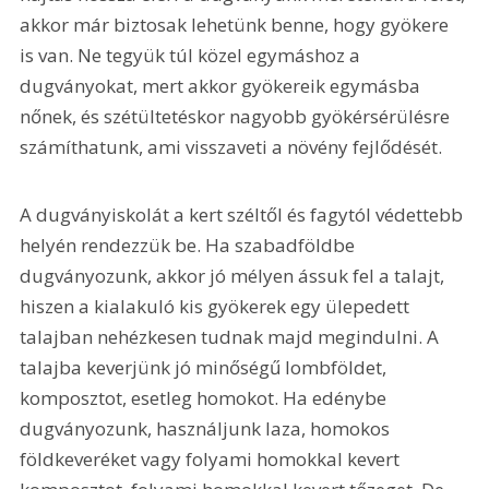
akkor már biztosak lehetünk benne, hogy gyökere 
is van. Ne tegyük túl közel egymáshoz a 
dugványokat, mert akkor gyökereik egymásba 
nőnek, és szétültetéskor nagyobb gyökérsérülésre 
számíthatunk, ami visszaveti a növény fejlődését.
A dugványiskolát a kert széltől és fagytól védettebb 
helyén rendezzük be. Ha szabadföldbe 
dugványozunk, akkor jó mélyen ássuk fel a talajt, 
hiszen a kialakuló kis gyökerek egy ülepedett 
talajban nehézkesen tudnak majd megindulni. A 
talajba keverjünk jó minőségű lombföldet, 
komposztot, esetleg homokot. Ha edénybe 
dugványozunk, használjunk laza, homokos 
földkeveréket vagy folyami homokkal kevert 