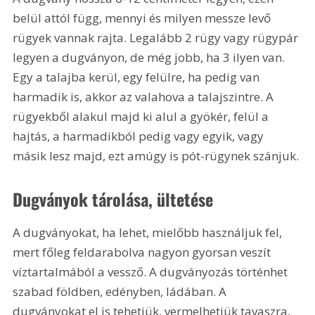
belül attól függ, mennyi és milyen messze levő 
rügyek vannak rajta. Legalább 2 rügy vagy rügypár 
legyen a dugványon, de még jobb, ha 3 ilyen van. 
Egy a talajba kerül, egy felülre, ha pedig van 
harmadik is, akkor az valahova a talajszintre. A 
rügyekből alakul majd ki alul a gyökér, felül a 
hajtás, a harmadikból pedig vagy egyik, vagy 
másik lesz majd, ezt amúgy is pót-rügynek szánjuk.
Dugványok tárolása, ültetése
A dugványokat, ha lehet, mielőbb használjuk fel, 
mert főleg feldarabolva nagyon gyorsan veszít 
víztartalmából a vessző. A dugványozás történhet 
szabad földben, edényben, ládában. A 
dugványokat el is tehetjük, vermelhetjük tavaszra, 