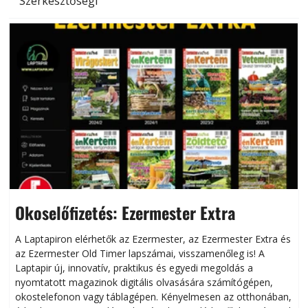
Szerkesztőségi
Okoselőfizetés: Ezermester Extra
A Laptapiron elérhetők az Ezermester, az Ezermester Extra és
az Ezermester Old Timer lapszámai, visszamenőleg is! A
Laptapir új, innovatív, praktikus és egyedi megoldás a
L
nyomtatott magazinok digitális olvasására számítógépen,
okostelefonon vagy táblagépen. Kényelmesen az otthonában,