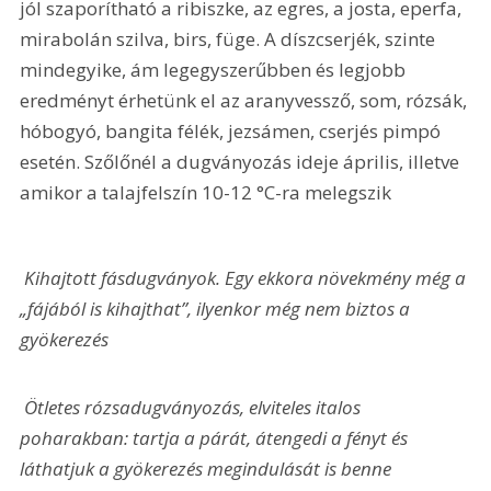
jól szaporítható a ribiszke, az egres, a josta, eperfa, 
mirabolán szilva, birs, füge. A díszcserjék, szinte 
mindegyike, ám legegyszerűbben és legjobb 
eredményt érhetünk el az aranyvessző, som, rózsák, 
hóbogyó, bangita félék, jezsámen, cserjés pimpó 
esetén. Szőlőnél a dugványozás ideje április, illetve 
amikor a talajfelszín 10-12 °C-ra melegszik
 Kihajtott fásdugványok. Egy ekkora növekmény még a 
„fájából is kihajthat”, ilyenkor még nem biztos a 
gyökerezés
 Ötletes rózsadugványozás, elviteles italos 
poharakban: tartja a párát, átengedi a fényt és 
láthatjuk a gyökerezés megindulását is benne