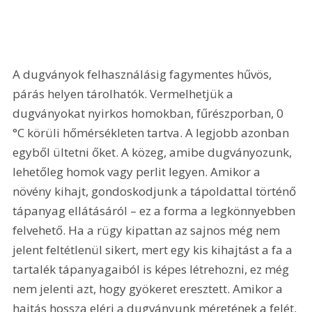
A dugványok felhasználásig fagymentes hűvös, 
párás helyen tárolhatók. Vermelhetjük a 
dugványokat nyirkos homokban, fűrészporban, 0 
°C körüli hőmérsékleten tartva. A legjobb azonban 
egyből ültetni őket. A közeg, amibe dugványozunk, 
lehetőleg homok vagy perlit legyen. Amikor a 
növény kihajt, gondoskodjunk a tápoldattal történő 
tápanyag ellátásáról – ez a forma a legkönnyebben 
felvehető. Ha a rügy kipattan az sajnos még nem 
jelent feltétlenül sikert, mert egy kis kihajtást a fa a 
tartalék tápanyagaiból is képes létrehozni, ez még 
nem jelenti azt, hogy gyökeret eresztett. Amikor a 
hajtás hossza eléri a dugványunk méretének a felét, 