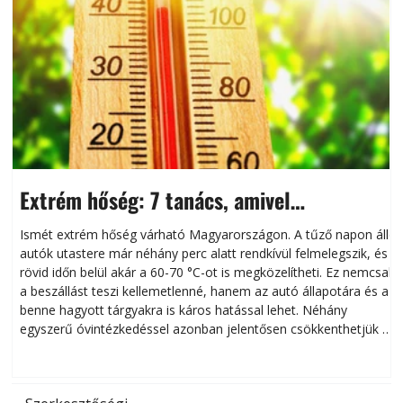
Extrém hőség: 7 tanács, amivel
megóvhatjuk autónkat a nyári károktól
Ismét extrém hőség várható Magyarországon. A tűző napon álló
autók utastere már néhány perc alatt rendkívül felmelegszik, és
rövid időn belül akár a 60-70 °C-ot is megközelítheti. Ez nemcsak
n
a beszállást teszi kellemetlenné, hanem az autó állapotára és a
benne hagyott tárgyakra is káros hatással lehet. Néhány
egyszerű óvintézkedéssel azonban jelentősen csökkenthetjük a
hőség káros hatásait.
l