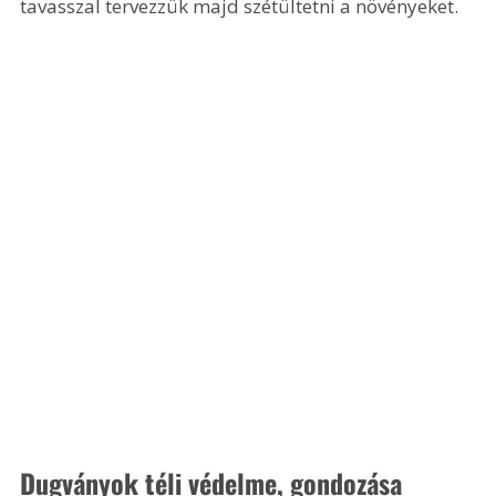
tavasszal tervezzük majd szétültetni a növényeket.
Dugványok téli védelme, gondozása