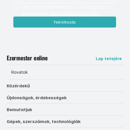
Igen, szeretnék feliratkozni, és elfogadom az 
adatkezelést. 
Adatvédelmi tájékoztató
Feliratkozás
Ezermester online
Lap tetejére
Rovatok
Közérdekű
Újdonságok, érdekességek
Bemutatjuk
Gépek, szerszámok, technológiák