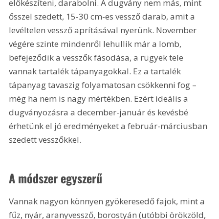
előkészíteni, darabolni. A dugvány nem más, mint 
ősszel szedett, 15-30 cm-es vessző darab, amit a 
levéltelen vessző aprításával nyerünk. November 
végére szinte mindenről lehullik már a lomb, 
befejeződik a vesszők fásodása, a rügyek tele 
vannak tartalék tápanyagokkal. Ez a tartalék 
tápanyag tavaszig folyamatosan csökkenni fog – 
még ha nem is nagy mértékben. Ezért ideális a 
dugványozásra a december-január és kevésbé 
érhetünk el jó eredményeket a február-márciusban 
szedett vesszőkkel.
A módszer egyszerű
Vannak nagyon könnyen gyökeresedő fajok, mint a 
fűz, nyár, aranyvessző, borostyán (utóbbi örökzöld, 