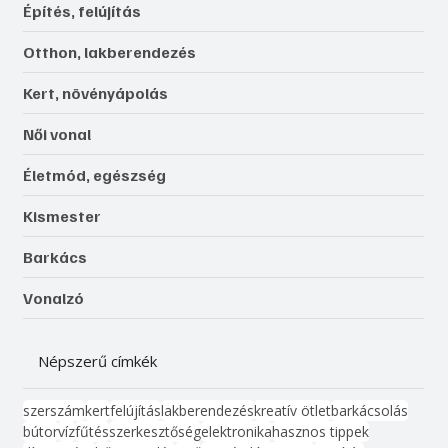
Építés, felújítás
Otthon, lakberendezés
Kert, növényápolás
Női vonal
Életmód, egészség
Kismester
Barkács
Vonalzó
Népszerű címkék
szerszám
kert
felújítás
lakberendezés
kreatív ötlet
barkácsolás
bútor
víz
fűtés
szerkesztőség
elektronika
hasznos tippek