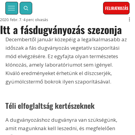
FELIRATKOZÁS
2020. febr. 7.
4 perc olvasás
Itt a fásdugványozás szezonja
Decembertől január közepéig a legalkalmasabb az 
időszak a fás dugványozás vegetatív szaporítási 
mód elvégzésére. Ez egyfajta olyan természetes 
klónozás, amely laboratóriumot sem igényel. 
Kiváló eredményeket érhetünk el díszcserjék, 
gyümölcstermő bokrok ilyen szaporításával.
Téli elfoglaltság kertészeknek
A dugványozáshoz dugványra van szükségünk, 
amit magunknak kell leszedni, és megfelelően 