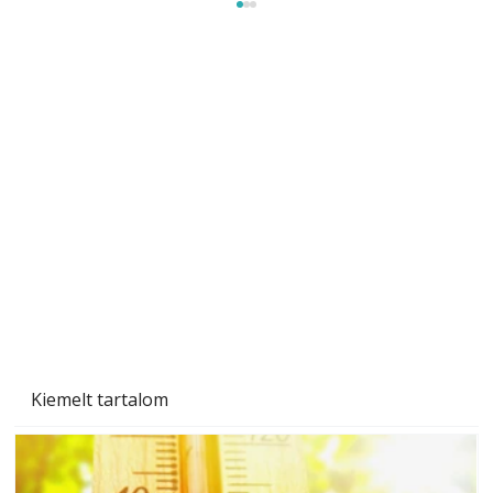
Beton járdalap készítése és lerakása – gyári
és saját készítésű megoldások
Kiemelt tartalom