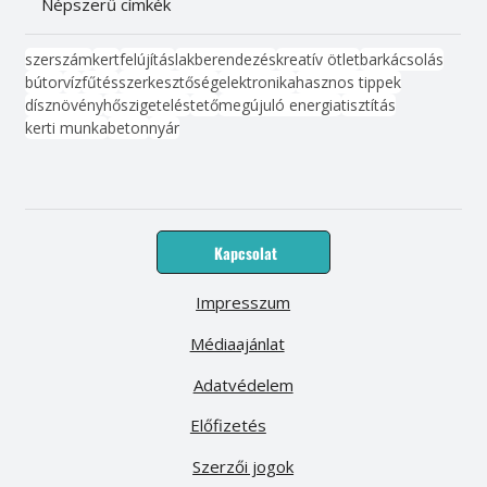
Népszerű címkék
szerszám
kert
felújítás
lakberendezés
kreatív ötlet
barkácsolás
bútor
víz
fűtés
szerkesztőség
elektronika
hasznos tippek
dísznövény
hőszigetelés
tető
megújuló energia
tisztítás
kerti munka
beton
nyár
Kapcsolat
Impresszum
Médiaajánlat
Adatvédelem
Előfizetés
Szerzői jogok