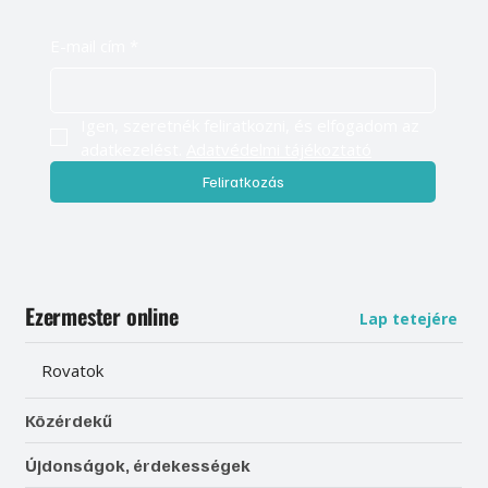
E-mail cím
*
Igen, szeretnék feliratkozni, és elfogadom az 
adatkezelést. 
Adatvédelmi tájékoztató
Feliratkozás
Ezermester online
Lap tetejére
Rovatok
Közérdekű
Újdonságok, érdekességek