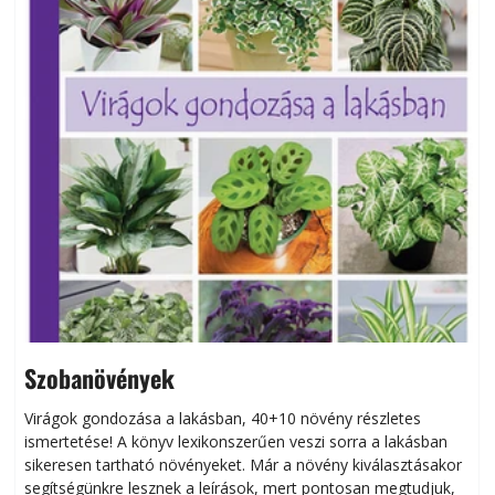
Szobanövények
Virágok gondozása a lakásban, 40+10 növény részletes
ismertetése! A könyv lexikonszerűen veszi sorra a lakásban
s
sikeresen tart­ha­tó növényeket. Már a növény kiválasztásakor
h
segítségünkre lesznek a leírások, mert pontosan megtudjuk,
k