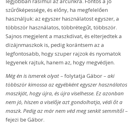
legjobban rásimul az arcunkra. Fontos a jó 
szűrőképessége, és előny, ha megfelelően 
használjuk: az egyszer használatost egyszer, a 
többször használatos, többrétegűt, többször. 
Sajnos megjelent a maszkdivat, és elterjedtek a 
dizájnmaszkok is, pedig korántsem az a 
legfontosabb, hogy szuper rajzok és nyomatok 
legyenek rajtuk, hanem az, hogy megvédjen.
Még én is ismerek olyat
 – folytatja Gábor – 
aki 
többször kimossa az egyébként egyszer használatos 
maszkját, hogy újra, és újra viselhesse. Ez azonban 
nem jó, hiszen a viselője azt gondolhatja, védi őt a 
maszk. Pedig az már nem véd meg senkit semmitől
 – 
fejezi be Gábor.