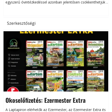
egyszerű óvintézkedéssel azonban jelentősen csökkenthetjük a
hőség káros hatásait.
l
Szerkesztőségi
Okoselőfizetés: Ezermester Extra
A Laptapiron elérhetők az Ezermester, az Ezermester Extra és