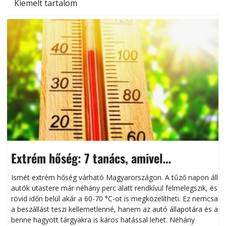
Kiemelt tartalom
Extrém hőség: 7 tanács, amivel
megóvhatjuk autónkat a nyári károktól
Ismét extrém hőség várható Magyarországon. A tűző napon álló
autók utastere már néhány perc alatt rendkívül felmelegszik, és
rövid időn belül akár a 60-70 °C-ot is megközelítheti. Ez nemcsak
n
a beszállást teszi kellemetlenné, hanem az autó állapotára és a
benne hagyott tárgyakra is káros hatással lehet. Néhány