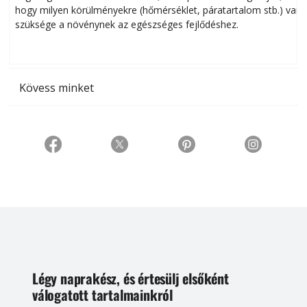
hogy milyen körülményekre (hőmérséklet, páratartalom stb.) van
szüksége a növénynek az egészséges fejlődéshez.
t
Kövess minket
Légy naprakész, és értesülj elsőként
válogatott tartalmainkról