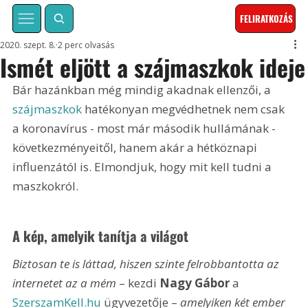
FELIRATKOZÁS
2020. szept. 8.
2 perc olvasás
Ismét eljött a szájmaszkok ideje
Bár hazánkban még mindig akadnak ellenzői, a 
szájmaszkok
 hatékonyan megvédhetnek nem csak 
a koronavírus - most már második hullámának - 
következményeitől, hanem akár a hétköznapi 
influenzától is. Elmondjuk, hogy mit kell tudni a 
maszkokról.
A kép, amelyik tanítja a világot
Biztosan te is láttad, hiszen szinte felrobbantotta az 
internetet az a mém
 – kezdi 
Nagy Gábor
 a 
SzerszamKell.hu
 ügyvezetője – 
amelyiken két ember 