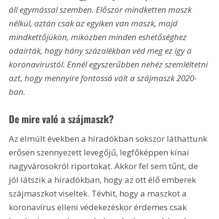
áll egymással szemben. Először mindketten maszk 
nélkül, aztán csak az egyiken van maszk, majd 
mindkettőjükön, miközben minden eshetőséghez 
odaírták, hogy hány százalékban véd meg ez így a 
koronavírustól. Ennél egyszerűbben nehéz szemléltetni 
azt, hogy mennyire fontossá vált a szájmaszk 2020-
ban.
De mire való a szájmaszk?
Az elmúlt években a híradókban sokszor láthattunk 
erősen szennyezett levegőjű, legfőképpen kínai 
nagyvárosokról riportokat. Akkor fel sem tűnt, de 
jól látszik a híradókban, hogy az ott élő emberek 
szájmaszkot viseltek. Tévhit, hogy a maszkot a 
koronavírus elleni védekezéskor érdemes csak 