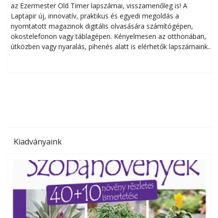
az Ezermester Old Timer lapszámai, visszamenőleg is! A
Laptapir új, innovatív, praktikus és egyedi megoldás a
L
nyomtatott magazinok digitális olvasására számítógépen,
okostelefonon vagy táblagépen. Kényelmesen az otthonában,
útközben vagy nyaralás, pihenés alatt is elérhetők lapszámaink.
ú
Bárhol, bármikor, akár külföldön élve vagy dolgozva is
B
olvashatók az Ezermester lapszámai. A Laptapir kényelmes
megoldás, mert: – t
Kiadványaink