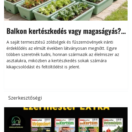
Balkon kertészkedés vagy magaságyás?
Helytakarékos kertészkedés
A saját termesztésű zöldségek és fűszernövények iránti
érdeklődés az elmúlt években látványosan megnőtt. Egyre
többen szeretnék tudni, honnan származik az élelmiszer az
l
asztalukra, miközben a kertészkedés sokak számára
kikapcsolódást és feltöltődést is jelent.
é
d
Szerkesztőségi