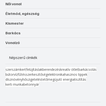
Női vonal
Életmód, egészség
Kismester
Barkács
Vonalzó
Népszerű címkék
szerszám
kert
felújítás
lakberendezés
kreatív ötlet
barkácsolás
bútor
víz
fűtés
szerkesztőség
elektronika
hasznos tippek
dísznövény
hőszigetelés
tető
megújuló energia
tisztítás
kerti munka
beton
nyár