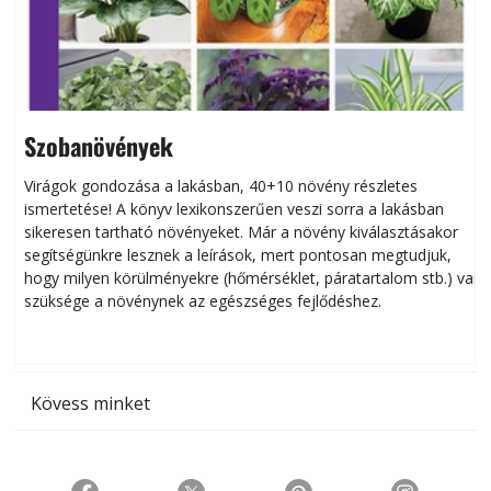
Szobanövények
Virágok gondozása a lakásban, 40+10 növény részletes
ismertetése! A könyv lexikonszerűen veszi sorra a lakásban
s
sikeresen tart­ha­tó növényeket. Már a növény kiválasztásakor
h
segítségünkre lesznek a leírások, mert pontosan megtudjuk,
k
hogy milyen körülményekre (hőmérséklet, páratartalom stb.) van
szüksége a növénynek az egészséges fejlődéshez.
t
Kövess minket