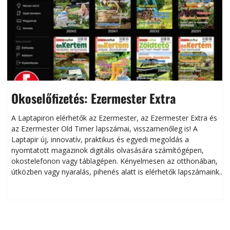
Okoselőfizetés: Ezermester Extra
A Laptapiron elérhetők az Ezermester, az Ezermester Extra és
az Ezermester Old Timer lapszámai, visszamenőleg is! A
Laptapir új, innovatív, praktikus és egyedi megoldás a
L
nyomtatott magazinok digitális olvasására számítógépen,
okostelefonon vagy táblagépen. Kényelmesen az otthonában,
útközben vagy nyaralás, pihenés alatt is elérhetők lapszámaink.
ú
Bárhol, bármikor, akár külföldön élve vagy dolgozva is
B
olvashatók az Ezermester lapszámai. A Laptapir kényelmes
megoldás, mert: – t