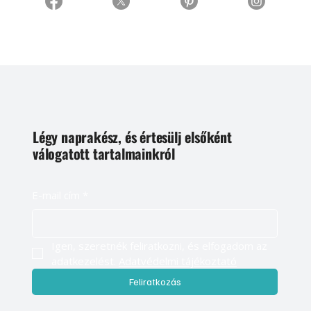
Légy naprakész, és értesülj elsőként
válogatott tartalmainkról
E-mail cím
*
Igen, szeretnék feliratkozni, és elfogadom az 
adatkezelést. 
Adatvédelmi tájékoztató
Feliratkozás