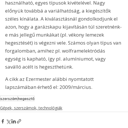
használható, egyes típusok kivételével. Nagy 
előnyük továbbá a variálhatóság, a kiegészítők 
széles kínálata. A kiválasztásnál gondolkodjunk el 
azon, hogy a garázskapu kijavításán túl szeretnénk-
e más jellegű munkákat (pl. vékony lemezek 
hegesztését) is végezni vele. Számos olyan típus van 
forgalomban, amihez pl. wolframelektródás 
egység is kapható, így pl. alumíniumot, vagy 
saválló acélt is hegeszthetünk.
A cikk az Ezermester alábbi nyomtatott 
lapszámában érhető el: 2009/március.
szerszám
hegesztő
Gépek, szerszámok, technológiák