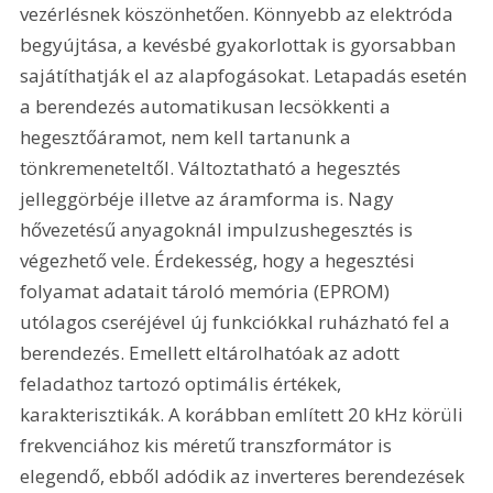
vezérlésnek köszönhetően. Könnyebb az elektróda 
begyújtása, a kevésbé gyakorlottak is gyorsabban 
sajátíthatják el az alapfogásokat. Letapadás esetén 
a berendezés automatikusan lecsökkenti a 
hegesztőáramot, nem kell tartanunk a 
tönkremeneteltől. Változtatható a hegesztés 
jelleggörbéje illetve az áramforma is. Nagy 
hővezetésű anyagoknál impulzushegesztés is 
végezhető vele. Érdekesség, hogy a hegesztési 
folyamat adatait tároló memória (EPROM) 
utólagos cseréjével új funkciókkal ruházható fel a 
berendezés. Emellett eltárolhatóak az adott 
feladathoz tartozó optimális értékek, 
karakterisztikák. A korábban említett 20 kHz körüli 
frekvenciához kis méretű transzformátor is 
elegendő, ebből adódik az inverteres berendezések 