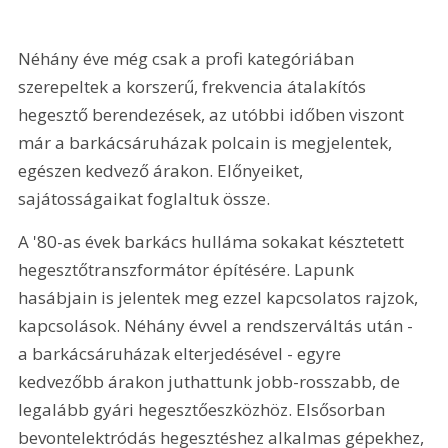
Néhány éve még csak a profi kategóriában 
szerepeltek a korszerű, frekvencia átalakítós 
hegesztő berendezések, az utóbbi időben viszont 
már a barkácsáruházak polcain is megjelentek, 
egészen kedvező árakon. Előnyeiket, 
sajátosságaikat foglaltuk össze.
A '80-as évek barkács hulláma sokakat késztetett 
hegesztőtranszformátor építésére. Lapunk 
hasábjain is jelentek meg ezzel kapcsolatos rajzok, 
kapcsolások. Néhány évvel a rendszerváltás után - 
a barkácsáruházak elterjedésével - egyre 
kedvezőbb árakon juthattunk jobb-rosszabb, de 
legalább gyári hegesztőeszközhöz. Elsősorban 
bevontelektródás hegesztéshez alkalmas gépekhez, 