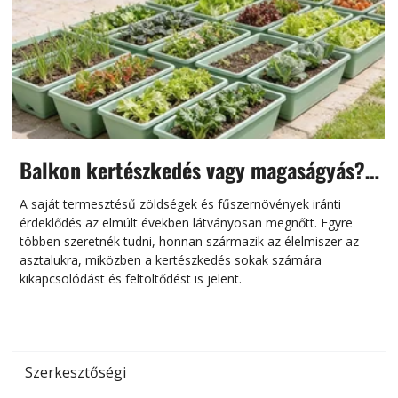
Balkon kertészkedés vagy magaságyás?
Helytakarékos kertészkedés
A saját termesztésű zöldségek és fűszernövények iránti
érdeklődés az elmúlt években látványosan megnőtt. Egyre
többen szeretnék tudni, honnan származik az élelmiszer az
l
asztalukra, miközben a kertészkedés sokak számára
kikapcsolódást és feltöltődést is jelent.
é
d
Szerkesztőségi