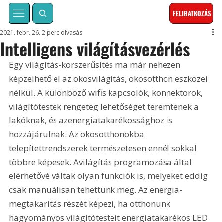
FELIRATKOZÁS
2021. febr. 26.
2 perc olvasás
Intelligens világításvezérlés
Egy világítás-korszerűsítés ma már nehezen 
képzelhető el az okosvilágítás, okosotthon eszközei 
nélkül. A különböző wifis kapcsolók, konnektorok, 
világítótestek rengeteg lehetőséget teremtenek a 
lakóknak, és azenergiatakarékossághoz is 
hozzájárulnak. Az okosotthonokba 
telepítettrendszerek természetesen ennél sokkal 
többre képesek. Avilágítás programozása által 
elérhetővé váltak olyan funkciók is, melyeket eddig 
csak manuálisan tehettünk meg. Az energia-
megtakarítás részét képezi, ha otthonunk 
hagyományos világítótesteit energiatakarékos LED 