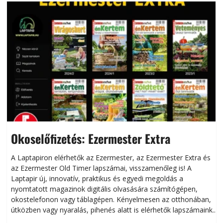
Okoselőfizetés: Ezermester Extra
A Laptapiron elérhetők az Ezermester, az Ezermester Extra és
az Ezermester Old Timer lapszámai, visszamenőleg is! A
Laptapir új, innovatív, praktikus és egyedi megoldás a
L
nyomtatott magazinok digitális olvasására számítógépen,
okostelefonon vagy táblagépen. Kényelmesen az otthonában,
útközben vagy nyaralás, pihenés alatt is elérhetők lapszámaink.
ú
Bárhol, bármikor, akár külföldön élve vagy dolgozva is
B