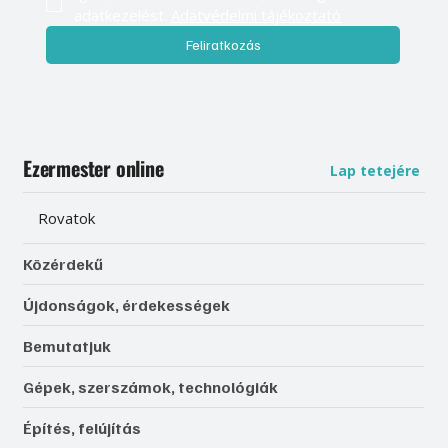
adatkezelést. 
Adatvédelmi tájékoztató
Feliratkozás
Ezermester online
Lap tetejére
Rovatok
Közérdekű
Újdonságok, érdekességek
Bemutatjuk
Gépek, szerszámok, technológiák
Építés, felújítás