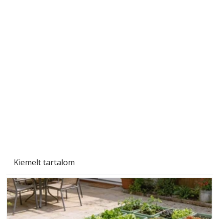
A varrógép és a varrás
Kiemelt tartalom