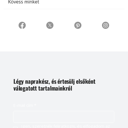
Kövess minket
Légy naprakész, és értesülj elsőként
válogatott tartalmainkról
E-mail cím
*
Igen, szeretnék feliratkozni, és elfogadom az 