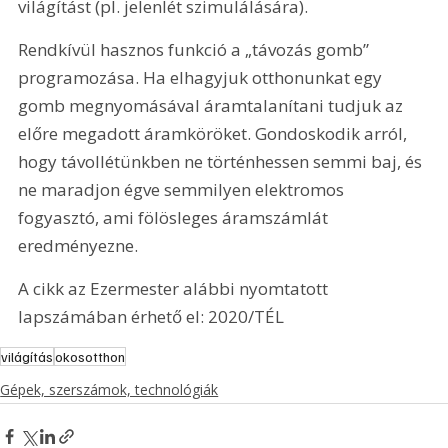
világítást (pl. jelenlét szimulálására).
Rendkívül hasznos funkció a „távozás gomb” 
programozása. Ha elhagyjuk otthonunkat egy 
gomb megnyomásával áramtalanítani tudjuk az 
előre megadott áramköröket. Gondoskodik arról, 
hogy távollétünkben ne történhessen semmi baj, és 
ne maradjon égve semmilyen elektromos 
fogyasztó, ami fölösleges áramszámlát 
eredményezne.
A cikk az Ezermester alábbi nyomtatott 
lapszámában érhető el: 2020/TÉL
világítás
okosotthon
Gépek, szerszámok, technológiák