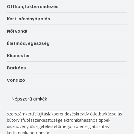
Otthon, lakberendezés
Kert, növényápolás
Női vonal
Életmód, egészség
Kismester
Barkács
Vonalzó
Népszerű címkék
szerszám
kert
felújítás
lakberendezés
kreatív ötlet
barkácsolás
bútor
víz
fűtés
szerkesztőség
elektronika
hasznos tippek
dísznövény
hőszigetelés
tető
megújuló energia
tisztítás
kerti munka
beton
nyár