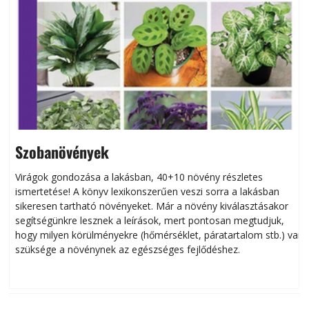
Szobanövények
Virágok gondozása a lakásban, 40+10 növény részletes
ismertetése! A könyv lexikonszerűen veszi sorra a lakásban
s
sikeresen tart­ha­tó növényeket. Már a növény kiválasztásakor
h
segítségünkre lesznek a leírások, mert pontosan megtudjuk,
k
hogy milyen körülményekre (hőmérséklet, páratartalom stb.) van
szüksége a növénynek az egészséges fejlődéshez.
t