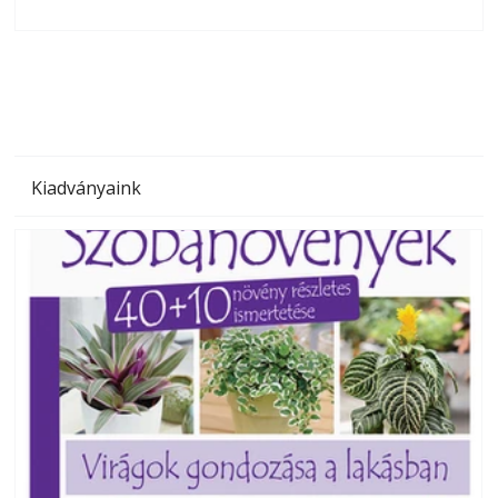
olvashatók az Ezermester lapszámai. A Laptapir kényelmes
megoldás, mert: – t
Kiadványaink