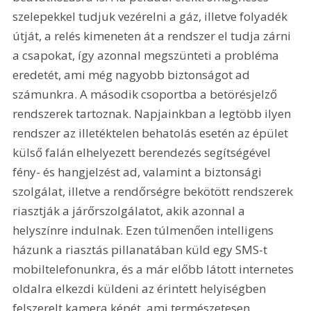
szelepekkel tudjuk vezérelni a gáz, illetve folyadék 
útját, a relés kimeneten át a rendszer el tudja zárni 
a csapokat, így azonnal megszünteti a probléma 
eredetét, ami még nagyobb biztonságot ad 
számunkra. A második csoportba a betörésjelző 
rendszerek tartoznak. Napjainkban a legtöbb ilyen 
rendszer az illetéktelen behatolás esetén az épület 
külső falán elhelyezett berendezés segítségével 
fény- és hangjelzést ad, valamint a biztonsági 
szolgálat, illetve a rendőrségre bekötött rendszerek 
riasztják a járőrszolgálatot, akik azonnal a 
helyszínre indulnak. Ezen túlmenően intelligens 
házunk a riasztás pillanatában küld egy SMS-t 
mobiltelefonunkra, és a már előbb látott internetes 
oldalra elkezdi küldeni az érintett helyiségben 
felszerelt kamera képét, ami természetesen 