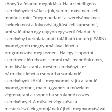
könnyű a feladat megoldása. Ha az intelligens 
szerelvényeket választjuk, semmi mást nem kell 
tennünk, mint "megmondani" a szerelvényeknek, 
"nektek most a folyosóvilágítást kell kapcsolni", 
ami valójában egy nagyon egyszerű feladat. A 
szerelvény burkolata alatt található tanuló (LEARN) 
nyomógomb megnyomásával lehet a 
programozást megkezdeni. Ha egy csoportot 
szeretnénk létrehozni, semmi más teendőnk nincs, 
mint kiválasztani a mesterszerelvényt - ez 
bármelyik lehet a csoportba sorolandó 
szerelvények közül -, megnyomni rajta a tanuló 
nyomógombot, majd ugyanezt a műveletet 
végrehajtani a csoportba sorolandó összes 
szerelvénnyel. A művelet végeztével a 
mesterkészülék gombjának újbóli megnyomásával 