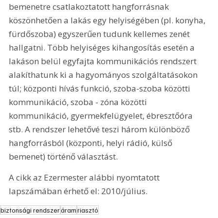
bemenetre csatlakoztatott hangforrásnak 
köszönhetően a lakás egy helyiségében (pl. konyha, 
fürdőszoba) egyszerűen tudunk kellemes zenét 
hallgatni. Több helyiséges kihangosítás esetén a 
lakáson belül egyfajta kommunikációs rendszert 
alakíthatunk ki a hagyományos szolgáltatásokon 
túl; központi hívás funkció, szoba-szoba közötti 
kommunikáció, szoba - zóna közötti 
kommunikáció, gyermekfelügyelet, ébresztőóra 
stb. A rendszer lehetővé teszi három különböző 
hangforrásból (központi, helyi rádió, külső 
bemenet) történő választást.
A cikk az Ezermester alábbi nyomtatott 
lapszámában érhető el: 2010/július.
biztonsági rendszer
áram
riasztó