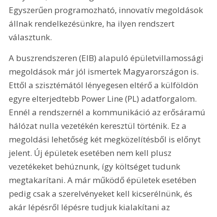
Egyszerűen programozható, innovatív megoldások 
állnak rendelkezésünkre, ha ilyen rendszert 
választunk.
A buszrendszeren (EIB) alapuló épületvillamossági 
megoldások már jól ismertek Magyarországon is. 
Ettől a szisztémától lényegesen eltérő a külföldön 
egyre elterjedtebb Power Line (PL) adatforgalom. 
Ennél a rendszernél a kommunikáció az erősáramú 
hálózat nulla vezetékén keresztül történik. Ez a 
megoldási lehetőség két megközelítésből is előnyt 
jelent. Új épületek esetében nem kell plusz 
vezetékeket behúznunk, így költséget tudunk 
megtakarítani. A már működő épületek esetében 
pedig csak a szerelvényeket kell kicserélnünk, és 
akár lépésről lépésre tudjuk kialakítani az 