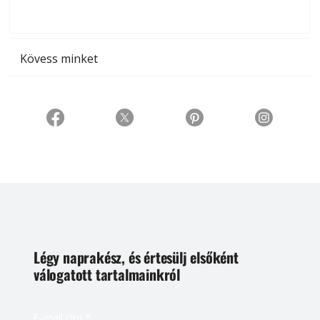
t
Kövess minket
Légy naprakész, és értesülj elsőként
válogatott tartalmainkról
E-mail cím
*