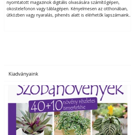
nyomtatott magazinok digitális olvasására számítógépen,
okostelefonon vagy táblagépen. Kényelmesen az otthonában,
útközben vagy nyaralás, pihenés alatt is elérhetők lapszámaink.
ú
Bárhol, bármikor, akár külföldön élve vagy dolgozva is
B
olvashatók az Ezermester lapszámai. A Laptapir kényelmes
megoldás, mert: – t
Kiadványaink