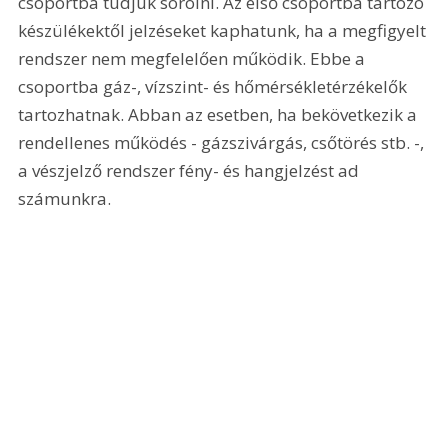
csoportba tudjuk sorolni. Az első csoportba tartozó 
készülékektől jelzéseket kaphatunk, ha a megfigyelt 
rendszer nem megfelelően működik. Ebbe a 
csoportba gáz-, vízszint- és hőmérsékletérzékelők 
tartozhatnak. Abban az esetben, ha bekövetkezik a 
rendellenes működés - gázszivárgás, csőtörés stb. -, 
a vészjelző rendszer fény- és hangjelzést ad 
számunkra.