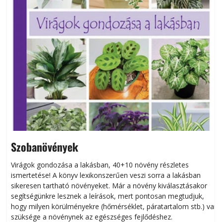
Szobanövények
Virágok gondozása a lakásban, 40+10 növény részletes
ismertetése! A könyv lexikonszerűen veszi sorra a lakásban
s
sikeresen tart­ha­tó növényeket. Már a növény kiválasztásakor
h
segítségünkre lesznek a leírások, mert pontosan megtudjuk,
k
hogy milyen körülményekre (hőmérséklet, páratartalom stb.) van
szüksége a növénynek az egészséges fejlődéshez.