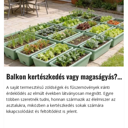
Balkon kertészkedés vagy magaságyás?
Helytakarékos kertészkedés
A saját termesztésű zöldségek és fűszernövények iránti
érdeklődés az elmúlt években látványosan megnőtt. Egyre
többen szeretnék tudni, honnan származik az élelmiszer az
l
asztalukra, miközben a kertészkedés sokak számára
kikapcsolódást és feltöltődést is jelent.
é
d