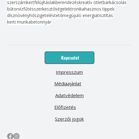
szerszám
kert
felújítás
lakberendezés
kreatív ötlet
barkácsolás
bútor
víz
fűtés
szerkesztőség
elektronika
hasznos tippek
dísznövény
hőszigetelés
tető
megújuló energia
tisztítás
kerti munka
beton
nyár
Kapcsolat
Impresszum
Médiaajánlat
Adatvédelem
Előfizetés
Szerzői jogok