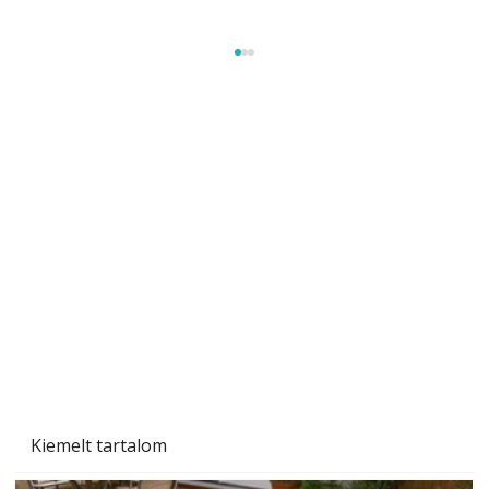
A varrógép és a varrás
Kiemelt tartalom