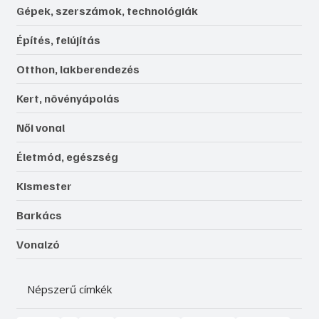
Gépek, szerszámok, technológiák
Építés, felújítás
Otthon, lakberendezés
Kert, növényápolás
Női vonal
Életmód, egészség
Kismester
Barkács
Vonalzó
Népszerű címkék