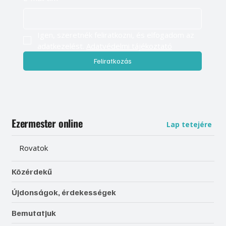
Igen, szeretnék feliratkozni, és elfogadom az 
adatkezelést. 
Adatvédelmi tájékoztató
Feliratkozás
Ezermester online
Lap tetejére
Rovatok
Közérdekű
Újdonságok, érdekességek
Bemutatjuk