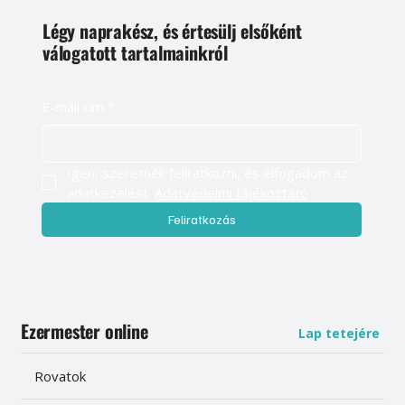
Légy naprakész, és értesülj elsőként
válogatott tartalmainkról
E-mail cím
*
Igen, szeretnék feliratkozni, és elfogadom az 
adatkezelést. 
Adatvédelmi tájékoztató
Feliratkozás
Ezermester online
Lap tetejére
Rovatok