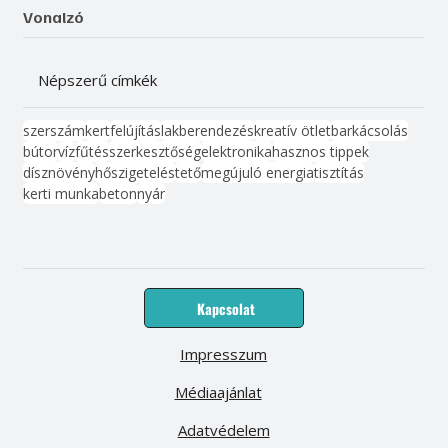
Vonalzó
Népszerű címkék
szerszám
kert
felújítás
lakberendezés
kreatív ötlet
barkácsolás
bútor
víz
fűtés
szerkesztőség
elektronika
hasznos tippek
dísznövény
hőszigetelés
tető
megújuló energia
tisztítás
kerti munka
beton
nyár
Kapcsolat
Impresszum
Médiaajánlat
Adatvédelem