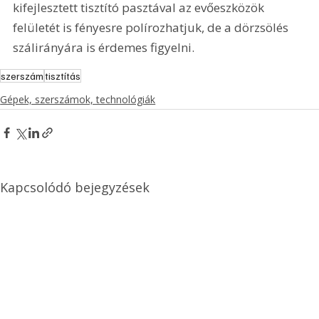
kifejlesztett tisztító pasztával az evőeszközök 
felületét is fényesre polírozhatjuk, de a dörzsölés 
szálirányára is érdemes figyelni.
szerszám
tisztítás
Gépek, szerszámok, technológiák
Kapcsolódó bejegyzések