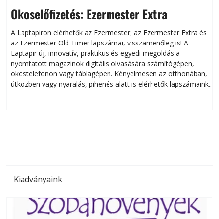
Okoselőfizetés: Ezermester Extra
A Laptapiron elérhetők az Ezermester, az Ezermester Extra és
az Ezermester Old Timer lapszámai, visszamenőleg is! A
Laptapir új, innovatív, praktikus és egyedi megoldás a
L
nyomtatott magazinok digitális olvasására számítógépen,
okostelefonon vagy táblagépen. Kényelmesen az otthonában,
útközben vagy nyaralás, pihenés alatt is elérhetők lapszámaink.
ú
Bárhol, bármikor, akár külföldön élve vagy dolgozva is
B
olvashatók az Ezermester lapszámai. A Laptapir kényelmes
megoldás, mert: – t
Kiadványaink