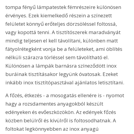
tompa fényű lámpatestek fémrészeire különösen 
érvényes. Ezek kiemelkedő részein a színezett 
felületet könnyű erőteljes dörzsöléssel foltossá, 
vagy kopottá tenni. A tisztítószerek maradványát 
mindig teljesen el kell távolítani, különben matt 
fátyolrétegként vonja be a felületeket, ami öblítés 
nélküli szárazra törléssel sem távolítható el. 
Különösen a lámpák barnásra színeződött inox 
buráinak tisztításakor legyünk óvatosak. Ezeket 
inkább inox tisztítópasztával ajánlatos letisztítani.
A főzés, étkezés - a mosogatás ellenére is - nyomot 
hagy a rozsdamentes anyagokból készült 
edényeken és evőeszközökön. Az edények főzés 
közben belülről és kívülről is foltosodhatnak. A 
foltokat legkönnyebben az inox anyagú 