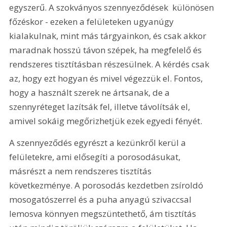
egyszerű. A szokványos szennyeződések  különösen 
főzéskor - ezeken a felületeken ugyanúgy 
kialakulnak, mint más tárgyainkon, és csak akkor 
maradnak hosszú távon szépek, ha megfelelő és 
rendszeres tisztításban részesülnek. A kérdés csak 
az, hogy ezt hogyan és mivel végezzük el. Fontos, 
hogy a használt szerek ne ártsanak, de a 
szennyréteget lazítsák fel, illetve távolítsák el, 
amivel sokáig megőrizhetjük ezek egyedi fényét. 
A szennyeződés egyrészt a kezünkről kerül a 
felületekre, ami elősegíti a porosodásukat, 
másrészt a nem rendszeres tisztítás 
következménye. A porosodás kezdetben zsíroldó 
mosogatószerrel és a puha anyagú szivaccsal 
lemosva könnyen megszüntethető, ám tisztítás 