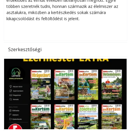
érdeklődés az elmúlt években látványosan megnőtt. Egyre
többen szeretnék tudni, honnan származik az élelmiszer az
l
asztalukra, miközben a kertészkedés sokak számára
kikapcsolódást és feltöltődést is jelent.
é
d
Szerkesztőségi