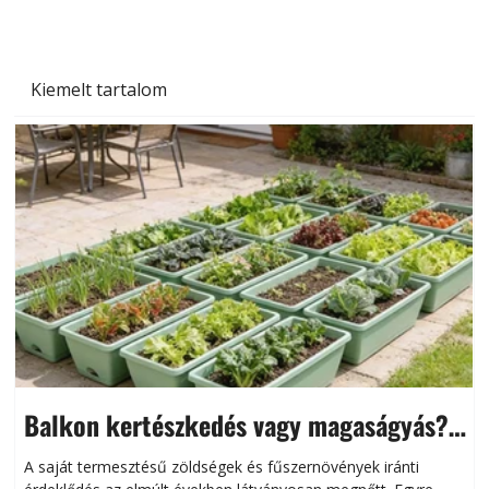
Kiemelt tartalom
Balkon kertészkedés vagy magaságyás?
Helytakarékos kertészkedés
A saját termesztésű zöldségek és fűszernövények iránti