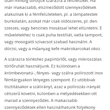
után mindig töröljük szárazra a felületüket. Ha 
már makacsabb, elszíneződött szennyeződések 
alakulnak ki a fémfelületeken, pl. a lámpatestek 
burkolatán, azokat már csak oldószeres, pl. den. 
szeszes, vagy benzines mosással lehet eltüntetni. E 
műveletekhez is csak puha textíliát, vatta tampont, 
vagy mosogató szivacsot szabad használni. A 
dörzsi, vagy a műanyag kefe makrokarcokat okoz.
A szárazra törléshez papírtörlőt, vagy mikroszálas 
törlőruhát használjunk. Ez különösen a 
krómbevonatú-, fényes- vagy szálra polírozott inox 
fémtárgyakon lényeges szempont. Ez utóbbiak 
tisztításakor a szálirányt, azaz a polírozás irányát 
célszerű követni, különben a mélyedésekben ott 
marad a szennyeződés. A makacsabb 
szennyeződések ellen használhatunk folyékony 