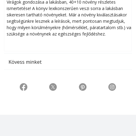
Virágok gondozása a lakásban, 40+10 növény részletes
ismertetése! A könyv lexikonszerűen veszi sorra a lakásban
s
sikeresen tart­ha­tó növényeket. Már a növény kiválasztásakor
h
segítségünkre lesznek a leírások, mert pontosan megtudjuk,
k
hogy milyen körülményekre (hőmérséklet, páratartalom stb.) van
szüksége a növénynek az egészséges fejlődéshez.
t
Kövess minket