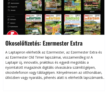
Okoselőfizetés: Ezermester Extra
A Laptapiron elérhetők az Ezermester, az Ezermester Extra és
az Ezermester Old Timer lapszámai, visszamenőleg is! A
Laptapir új, innovatív, praktikus és egyedi megoldás a
L
nyomtatott magazinok digitális olvasására számítógépen,
okostelefonon vagy táblagépen. Kényelmesen az otthonában,
útközben vagy nyaralás, pihenés alatt is elérhetők lapszámaink.
ú
Bárhol, bármikor, akár külföldön élve vagy dolgozva is
B
olvashatók az Ezermester lapszámai. A Laptapir kényelmes
megoldás, mert: – t