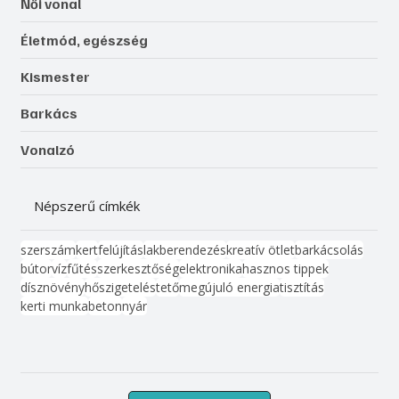
Női vonal
Életmód, egészség
Kismester
Barkács
Vonalzó
Népszerű címkék
szerszám
kert
felújítás
lakberendezés
kreatív ötlet
barkácsolás
bútor
víz
fűtés
szerkesztőség
elektronika
hasznos tippek
dísznövény
hőszigetelés
tető
megújuló energia
tisztítás
kerti munka
beton
nyár