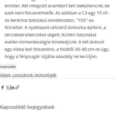
emitter. Két integrált áramkört kell beépítenünk, de 
ezek nem felcserélhetők. Az adóban a C3 egy 10 nF-
os kerámia tokozású kondenzátor, "103"-as 
felirattal. A nyáklapot célszerű dobozba építeni, a 
sérülések elkerülése végett. Kültéri használat 
esetén vízmentességre törekedjünk. A két dobozt 
egy síkba kell felszerelni, a földtől 30-40 cm-re úgy, 
hogy a fénysugár útjába akadály ne kerüljön.
szerszám
Gépek, szerszámok, technológiák
Kapcsolódó bejegyzések