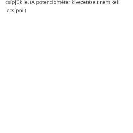
csípjük le. (A potenciométer kivezetéseit nem kell 
lecsípni.)