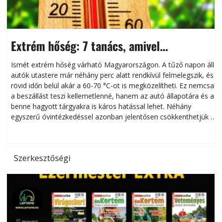
Extrém hőség: 7 tanács, amivel
megóvhatjuk autónkat a nyári károktól
Ismét extrém hőség várható Magyarországon. A tűző napon álló
autók utastere már néhány perc alatt rendkívül felmelegszik, és
rövid időn belül akár a 60-70 °C-ot is megközelítheti. Ez nemcsak
n
a beszállást teszi kellemetlenné, hanem az autó állapotára és a
benne hagyott tárgyakra is káros hatással lehet. Néhány
egyszerű óvintézkedéssel azonban jelentősen csökkenthetjük a
hőség káros hatásait.
l
Szerkesztőségi