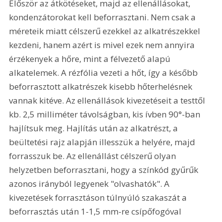
Először az átkötéseket, majd az ellenállásokat, 
kondenzátorokat kell beforrasztani. Nem csak a 
méreteik miatt célszerű ezekkel az alkatrészekkel 
kezdeni, hanem azért is mivel ezek nem annyira 
érzékenyek a hőre, mint a félvezető alapú 
alkatelemek. A rézfólia vezeti a hőt, így a később 
beforrasztott alkatrészek kisebb hőterhelésnek 
vannak kitéve. Az ellenállások kivezetéseit a testtől 
kb. 2,5 milliméter távolságban, kis ívben 90°-ban 
hajlítsuk meg. Hajlítás után az alkatrészt, a 
beültetési rajz alapján illesszük a helyére, majd 
forrasszuk be. Az ellenállást célszerű olyan 
helyzetben beforrasztani, hogy a színkód gyűrűk 
azonos irányból legyenek "olvashatók". A 
kivezetések forrasztáson túlnyúló szakaszát a 
beforrasztás után 1-1,5 mm-re csípőfogóval 