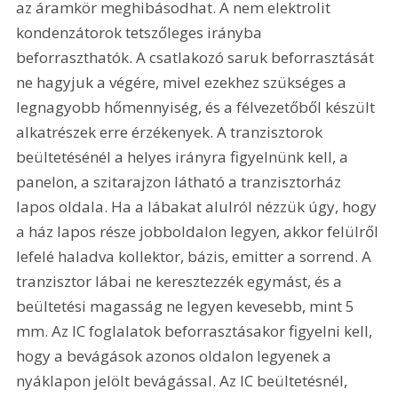
az áramkör meghibásodhat. A nem elektrolit 
kondenzátorok tetszőleges irányba 
beforraszthatók. A csatlakozó saruk beforrasztását 
ne hagyjuk a végére, mivel ezekhez szükséges a 
legnagyobb hőmennyiség, és a félvezetőből készült 
alkatrészek erre érzékenyek. A tranzisztorok 
beültetésénél a helyes irányra figyelnünk kell, a 
panelon, a szitarajzon látható a tranzisztorház 
lapos oldala. Ha a lábakat alulról nézzük úgy, hogy 
a ház lapos része jobboldalon legyen, akkor felülről 
lefelé haladva kollektor, bázis, emitter a sorrend. A 
tranzisztor lábai ne keresztezzék egymást, és a 
beültetési magasság ne legyen kevesebb, mint 5 
mm. Az IC foglalatok beforrasztásakor figyelni kell, 
hogy a bevágások azonos oldalon legyenek a 
nyáklapon jelölt bevágással. Az IC beültetésnél, 