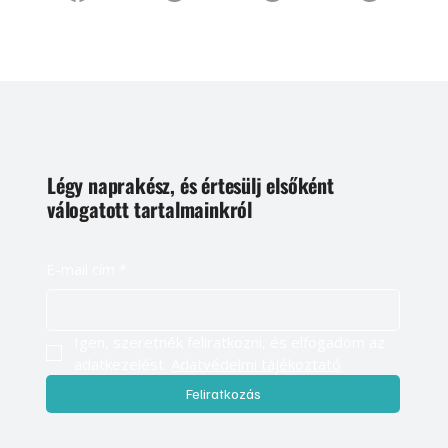
Légy naprakész, és értesülj elsőként
válogatott tartalmainkról
E-mail cím
*
Igen, szeretnék feliratkozni, és elfogadom az 
adatkezelést. 
Adatvédelmi tájékoztató
Feliratkozás