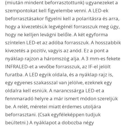
(miután mindent beforrasztottunk) ugyanezeket a 
szempontokat kell figyelembe venni. A LED-ek 
beforrasztásakor figyelni kell a polaritásra és arra, 
hogy a kivezetésük legvégénél forrasszuk meg úgy, 
hogy ne kelljen levágni belőle. A két egyforma 
színtelen LED-et az adóba forrasszuk. A hosszabbik 
kivezetés a pozitív, vagyis az anód. Ez a pont a 
nyáklap rajzon a háromszög alja. A 3 mm-es fekete 
INFRALED-et a vevőbe forrasszuk, az IF-el jelölt 
furatba. A LED egyik oldala, és a nyáklap rajz is, 
egy egyenes szakasszal van jelölve, ezeknek egy 
oldalra kell esniük. A narancssárga LED-et a 
fennmaradó helyre a már ismert módon szereljük 
be. A relét, méretei miatt érdemes utoljára 
beforrasztani. (Csak egyféleképpen tudjuk 
beültetni.) A nyáklapot a dobozba négy 