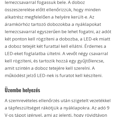
lemezcsavarral fogassuk bele. A doboz 
összeszerelése előtt ellenőrizzük, hogy minden 
alkatrész megfelelően a helyére került-e. Az 
áramkörhöz tartozó dobozokba a nyáklapokat 
lemezcsavarral egyszerűen be lehet fogatni, az adót 
két ponton kell rögzíteni a dobozba, a LED-ek miatt 
a doboz tetejét két furattal kell ellátni. Érdemes a 
LED-eket foglalatba ültetni. A vevőt négy csavarral 
kell rögzíteni, és tartozik hozzá egy gyűjtőlencse, 
amit szintén a doboz tetejére kell szerelni. A 
működést jelző LED-nek is furatot kell készíteni.
Üzembe helyezés
A szemrevételes ellenőrzés után szigetelt vezetékkel 
a tápfeszültséget rákötjük a nyáklapokra. Az adó 9 
V-os tápot igényel, ami az jelenti, hogy rövidtávon 