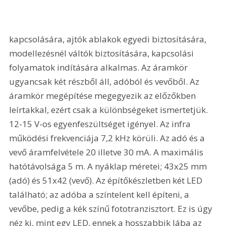
kapcsolására, ajtók ablakok egyedi biztosítására, 
modellezésnél váltók biztosítására, kapcsolási 
folyamatok indítására alkalmas. Az áramkör 
ugyancsak két részből áll, adóból és vevőből. Az 
áramkör megépítése megegyezik az előzőkben 
leírtakkal, ezért csak a különbségeket ismertetjük. 
12-15 V-os egyenfeszültséget igényel. Az infra 
működési frekvenciája 7,2 kHz körüli. Az adó és a 
vevő áramfelvétele 20 illetve 30 mA. A maximális 
hatótávolsága 5 m. A nyáklap méretei; 43x25 mm 
(adó) és 51x42 (vevő). Az építőkészletben két LED 
található; az adóba a színtelent kell építeni, a 
vevőbe, pedig a kék színű fototranzisztort. Ez is úgy 
néz ki, mint egy LED, ennek a hosszabbik lába az 