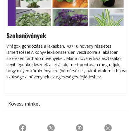
Szobanövények
Virágok gondozása a lakásban, 40+10 növény részletes
ismertetése! A könyv lexikonszerűen veszi sorra a lakásban
s
sikeresen tart­ha­tó növényeket. Már a növény kiválasztásakor
h
segítségünkre lesznek a leírások, mert pontosan megtudjuk,
k
hogy milyen körülményekre (hőmérséklet, páratartalom stb.) van
szüksége a növénynek az egészséges fejlődéshez.
t
Kövess minket