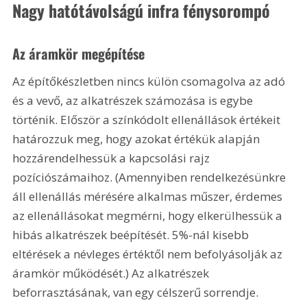
Nagy hatótávolságú infra fénysorompó
Az áramkör megépítése
Az építőkészletben nincs külön csomagolva az adó 
és a vevő, az alkatrészek számozása is egybe 
történik. Először a színkódolt ellenállások értékeit 
határozzuk meg, hogy azokat értékük alapján 
hozzárendelhessük a kapcsolási rajz 
pozíciószámaihoz. (Amennyiben rendelkezésünkre 
áll ellenállás mérésére alkalmas műszer, érdemes 
az ellenállásokat megmérni, hogy elkerülhessük a 
hibás alkatrészek beépítését. 5%-nál kisebb 
eltérések a névleges értéktől nem befolyásolják az 
áramkör működését.) Az alkatrészek 
beforrasztásának, van egy célszerű sorrendje. 