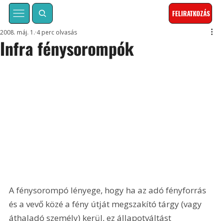
FELIRATKOZÁS
2008. máj. 1.
4 perc olvasás
Infra fénysorompók
A fénysorompó lényege, hogy ha az adó fényforrás 
és a vevő közé a fény útját megszakító tárgy (vagy 
áthaladó személy) kerül, ez állapotváltást 