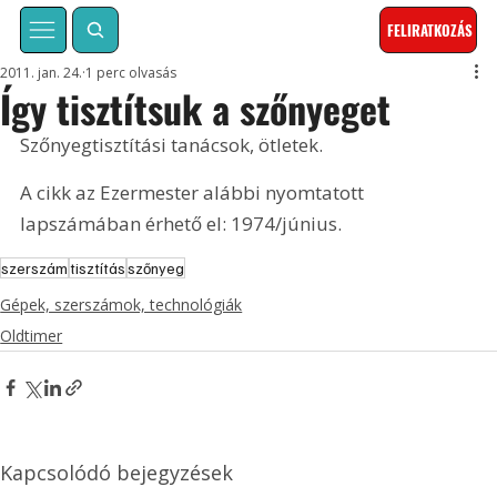
FELIRATKOZÁS
2011. jan. 24.
1 perc olvasás
Így tisztítsuk a szőnyeget
Szőnyegtisztítási tanácsok, ötletek. 
A cikk az Ezermester alábbi nyomtatott 
lapszámában érhető el: 1974/június.
szerszám
tisztítás
szőnyeg
Gépek, szerszámok, technológiák
Oldtimer
Kapcsolódó bejegyzések