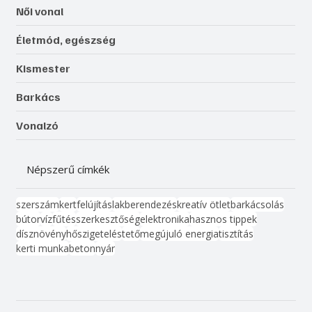
Női vonal
Életmód, egészség
Kismester
Barkács
Vonalzó
Népszerű címkék
szerszám
kert
felújítás
lakberendezés
kreatív ötlet
barkácsolás
bútor
víz
fűtés
szerkesztőség
elektronika
hasznos tippek
dísznövény
hőszigetelés
tető
megújuló energia
tisztítás
kerti munka
beton
nyár