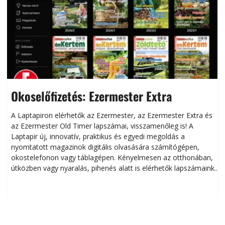
Okoselőfizetés: Ezermester Extra
A Laptapiron elérhetők az Ezermester, az Ezermester Extra és
az Ezermester Old Timer lapszámai, visszamenőleg is! A
Laptapir új, innovatív, praktikus és egyedi megoldás a
L
nyomtatott magazinok digitális olvasására számítógépen,
okostelefonon vagy táblagépen. Kényelmesen az otthonában,
útközben vagy nyaralás, pihenés alatt is elérhetők lapszámaink.
ú
Bárhol, bármikor, akár külföldön élve vagy dolgozva is
B
olvashatók az Ezermester lapszámai. A Laptapir kényelmes
megoldás, mert: – t