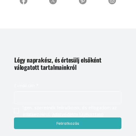
Légy naprakész, és értesülj elsőként
válogatott tartalmainkról
E-mail cím
*
Igen, szeretnék feliratkozni, és elfogadom az 
adatkezelést. 
Adatvédelmi tájékoztató
Feliratkozás