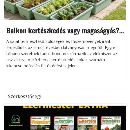
Balkon kertészkedés vagy magaságyás?
Helytakarékos kertészkedés
A saját termesztésű zöldségek és fűszernövények iránti
érdeklődés az elmúlt években látványosan megnőtt. Egyre
többen szeretnék tudni, honnan származik az élelmiszer az
l
asztalukra, miközben a kertészkedés sokak számára
kikapcsolódást és feltöltődést is jelent.
é
d
Szerkesztőségi