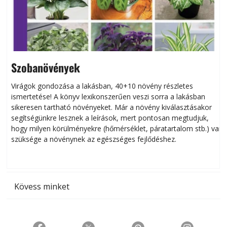
Szobanövények
Virágok gondozása a lakásban, 40+10 növény részletes
ismertetése! A könyv lexikonszerűen veszi sorra a lakásban
s
sikeresen tart­ha­tó növényeket. Már a növény kiválasztásakor
h
segítségünkre lesznek a leírások, mert pontosan megtudjuk,
k
hogy milyen körülményekre (hőmérséklet, páratartalom stb.) van
szüksége a növénynek az egészséges fejlődéshez.
t
Kövess minket