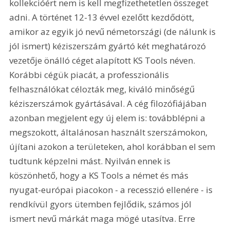
kollekcióért nem is kell megfizethetetlen összeget 
adni. A történet 12-13 évvel ezelőtt kezdődött, 
amikor az egyik jó nevű németországi (de nálunk is 
jól ismert) kéziszerszám gyártó két meghatározó 
vezetője önálló céget alapított KS Tools néven. 
Korábbi cégük piacát, a professzionális 
felhasználókat célozták meg, kiváló minőségű 
kéziszerszámok gyártásával. A cég filozófiájában 
azonban megjelent egy új elem is: továbblépni a 
megszokott, általánosan használt szerszámokon, 
újítani azokon a területeken, ahol korábban el sem 
tudtunk képzelni mást. Nyilván ennek is 
köszönhető, hogy a KS Tools a német és más 
nyugat-európai piacokon - a recesszió ellenére - is 
rendkívül gyors ütemben fejlődik, számos jól 
ismert nevű márkát maga mögé utasítva. Erre 