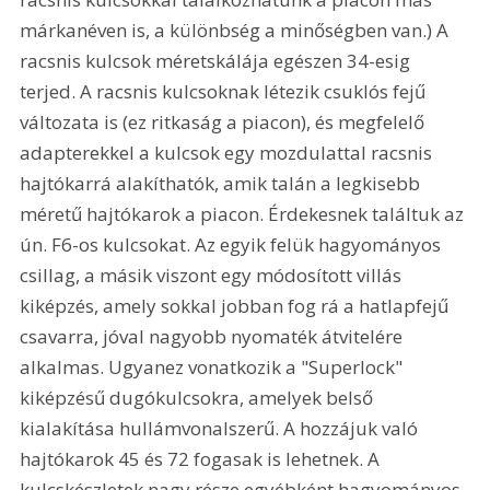
márkanéven is, a különbség a minőségben van.) A 
racsnis kulcsok méretskálája egészen 34-esig 
terjed. A racsnis kulcsoknak létezik csuklós fejű 
változata is (ez ritkaság a piacon), és megfelelő 
adapterekkel a kulcsok egy mozdulattal racsnis 
hajtókarrá alakíthatók, amik talán a legkisebb 
méretű hajtókarok a piacon. Érdekesnek találtuk az 
ún. F6-os kulcsokat. Az egyik felük hagyományos 
csillag, a másik viszont egy módosított villás 
kiképzés, amely sokkal jobban fog rá a hatlapfejű 
csavarra, jóval nagyobb nyomaték átvitelére 
alkalmas. Ugyanez vonatkozik a "Superlock" 
kiképzésű dugókulcsokra, amelyek belső 
kialakítása hullámvonalszerű. A hozzájuk való 
hajtókarok 45 és 72 fogasak is lehetnek. A 
kulcskészletek nagy része egyébként hagyományos 