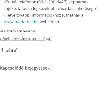
Kft.-nél telefonon (06-1-290-6427) kaphatnak 
tájékoztatást a legközelebbi vásárlási lehetőségről, 
illetve további információkhoz juthatnak a 
www.madalbal.hu
 webcímen. 
szerszám
kéziszerszám
Gépek, szerszámok, technológiák
Kapcsolódó bejegyzések