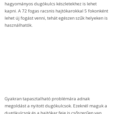
hagyományos dugókulcs készletekhez is lehet 
kapni. A 72 fogas racsnis hajtókarokkal 5 fokonként 
lehet új fogást venni, tehát egészen szűk helyeken is 
használhatók. 
Gyakran tapasztalható problémára adnak 
megoldást a nyitott dugókulcsok. Ezeknél maguk a 
dugókulcsok és a hajtókar feje is csőszerűen van 