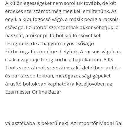
A különlegességeket nem soroljuk tovább, de két 
érdekes szerszámot még meg kell említenünk. Az 
egyik a kipufogócső vágó, a másik pedig a racsnis 
csővágó. Ez utóbbi szerszámnak akkor vehetjük jó 
hasznát, amikor pl. falból kiálló csövet kell 
levágnunk, de a hagyományos csővágó 
körbeforgatására nincs helyünk. A racsnis vágónak 
csak a vágófeje forog körbe a hajtókarban. A KS 
Tools szerszámok szerszámszaküzletekben, autós- 
és barkácsboltokban, mezőgazdasági gépeket 
árusító boltokban kaphatók (a közeljövőben az 
Ezermester Online Bazár 
választékába is bekerülnek). Az importőr Madal Bal 