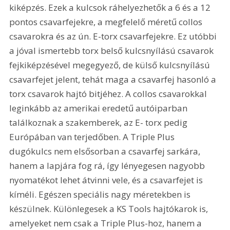
kiképzés. Ezek a kulcsok ráhelyezhetők a 6 és a 12 
pontos csavarfejekre, a megfelelő méretű collos 
csavarokra és az ún. E-torx csavarfejekre. Ez utóbbi 
a jóval ismertebb torx belső kulcsnyílású csavarok 
fejkiképzésével megegyező, de külső kulcsnyílású 
csavarfejet jelent, tehát maga a csavarfej hasonló a 
torx csavarok hajtó bitjéhez. A collos csavarokkal 
leginkább az amerikai eredetű autóiparban 
találkoznak a szakemberek, az E- torx pedig 
Európában van terjedőben. A Triple Plus 
dugókulcs nem elsősorban a csavarfej sarkára, 
hanem a lapjára fog rá, így lényegesen nagyobb 
nyomatékot lehet átvinni vele, és a csavarfejet is 
kíméli. Egészen speciális nagy méretekben is 
készülnek. Különlegesek a KS Tools hajtókarok is, 
amelyeket nem csak a Triple Plus-hoz, hanem a 