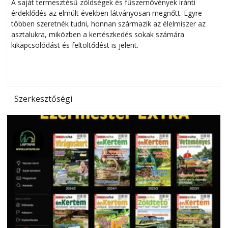
Helytakarékos kertészkedés
A saját termesztésű zöldségek és fűszernövények iránti
érdeklődés az elmúlt években látványosan megnőtt. Egyre
többen szeretnék tudni, honnan származik az élelmiszer az
l
asztalukra, miközben a kertészkedés sokak számára
kikapcsolódást és feltöltődést is jelent.
é
d
Szerkesztőségi