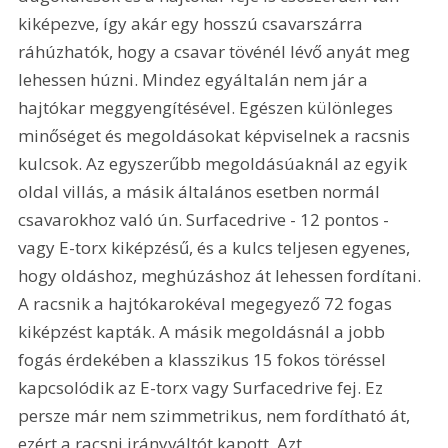
kiképezve, így akár egy hosszú csavarszárra 
ráhúzhatók, hogy a csavar tövénél lévő anyát meg 
lehessen húzni. Mindez egyáltalán nem jár a 
hajtókar meggyengítésével. Egészen különleges 
minőséget és megoldásokat képviselnek a racsnis 
kulcsok. Az egyszerűbb megoldásúaknál az egyik 
oldal villás, a másik általános esetben normál 
csavarokhoz való ún. Surfacedrive - 12 pontos - 
vagy E-torx kiképzésű, és a kulcs teljesen egyenes, 
hogy oldáshoz, meghúzáshoz át lehessen fordítani. 
A racsnik a hajtókarokéval megegyező 72 fogas 
kiképzést kapták. A másik megoldásnál a jobb 
fogás érdekében a klasszikus 15 fokos töréssel 
kapcsolódik az E-torx vagy Surfacedrive fej. Ez 
persze már nem szimmetrikus, nem fordítható át, 
ezért a racsni irányváltót kapott. Azt 