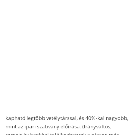
kapható legtöbb vetélytárssal, és 40%-kal nagyobb, 
mint az ipari szabvány előírása. (Irányváltós, 
racsnis kulcsokkal találkozhatunk a piacon más 