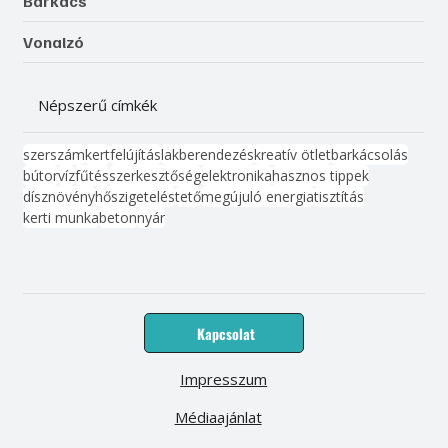
Barkács
Vonalzó
Népszerű címkék
szerszám
kert
felújítás
lakberendezés
kreatív ötlet
barkácsolás
bútor
víz
fűtés
szerkesztőség
elektronika
hasznos tippek
dísznövény
hőszigetelés
tető
megújuló energia
tisztítás
kerti munka
beton
nyár
Kapcsolat
Impresszum
Médiaajánlat