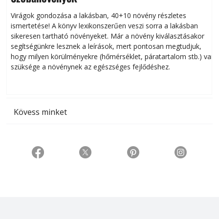
Virágok gondozása a lakásban, 40+10 növény részletes
ismertetése! A könyv lexikonszerűen veszi sorra a lakásban
s
sikeresen tart­ha­tó növényeket. Már a növény kiválasztásakor
h
segítségünkre lesznek a leírások, mert pontosan megtudjuk,
k
hogy milyen körülményekre (hőmérséklet, páratartalom stb.) van
szüksége a növénynek az egészséges fejlődéshez.
t
Kövess minket