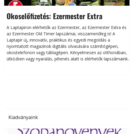
Okoselőfizetés: Ezermester Extra
A Laptapiron elérhetők az Ezermester, az Ezermester Extra és
az Ezermester Old Timer lapszámai, visszamenőleg is! A
Laptapir új, innovatív, praktikus és egyedi megoldás a
L
nyomtatott magazinok digitális olvasására számítógépen,
okostelefonon vagy táblagépen. Kényelmesen az otthonában,
útközben vagy nyaralás, pihenés alatt is elérhetők lapszámaink.
ú
Bárhol, bármikor, akár külföldön élve vagy dolgozva is
B
olvashatók az Ezermester lapszámai. A Laptapir kényelmes
megoldás, mert: – t
Kiadványaink