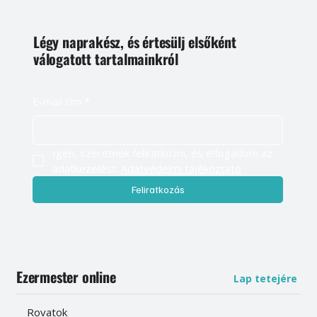
Légy naprakész, és értesülj elsőként
válogatott tartalmainkról
E-mail cím
*
Igen, szeretnék feliratkozni, és elfogadom az 
adatkezelést. 
Adatvédelmi tájékoztató
Feliratkozás
Ezermester online
Lap tetejére
Rovatok