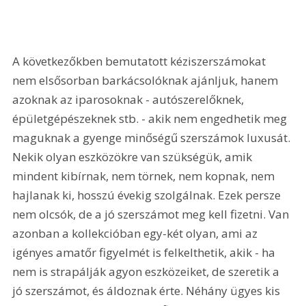
A következőkben bemutatott kéziszerszámokat 
nem elsősorban barkácsolóknak ajánljuk, hanem 
azoknak az iparosoknak - autószerelőknek, 
épületgépészeknek stb. - akik nem engedhetik meg 
maguknak a gyenge minőségű szerszámok luxusát. 
Nekik olyan eszközökre van szükségük, amik 
mindent kibírnak, nem törnek, nem kopnak, nem 
hajlanak ki, hosszú évekig szolgálnak. Ezek persze 
nem olcsók, de a jó szerszámot meg kell fizetni. Van 
azonban a kollekcióban egy-két olyan, ami az 
igényes amatőr figyelmét is felkelthetik, akik - ha 
nem is strapálják agyon eszközeiket, de szeretik a 
jó szerszámot, és áldoznak érte. Néhány ügyes kis 