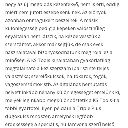
hogy az új megoldás kézenfekvő, nem is érti, eddig 
miért nem jutott eszébe senkinek. Az előnyök 
azonban önmagukért beszélnek. A másik 
különlegesség pedig a képeken valószínűleg 
egyáltalán nem látszik, ha kézbe vesszük a 
szerszámot, akkor már sejtjük, de csak évek 
használatával bizonyosodhatunk meg róla: ez a 
minőség. A KS Tools kínálatában gyakorlatilag 
megtalálható a kéziszerszám ipar szinte teljes 
választéka; szerelőkulcsok, hajtókarok, fogók, 
vágószerszámok stb. Az általános bemutatás 
helyett inkább néhány különlegességet emelünk ki, 
melyek leginkább megkülönböztetik a KS Tools-t a 
többi gyártótól. Ilyen például a Triple Plus 
dugókulcs rendszer, amelynek legfőbb 
érdekessége a speciális, hullámvonalszerű belső 