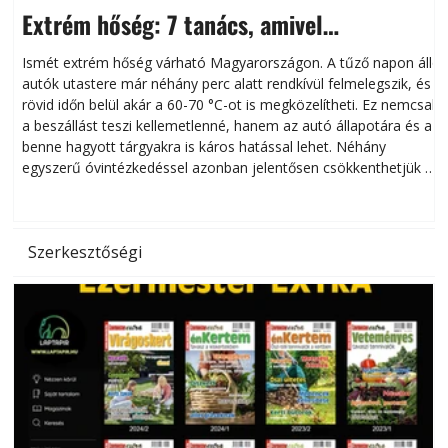
Extrém hőség: 7 tanács, amivel
megóvhatjuk autónkat a nyári károktól
Ismét extrém hőség várható Magyarországon. A tűző napon álló
autók utastere már néhány perc alatt rendkívül felmelegszik, és
rövid időn belül akár a 60-70 °C-ot is megközelítheti. Ez nemcsak
n
a beszállást teszi kellemetlenné, hanem az autó állapotára és a
benne hagyott tárgyakra is káros hatással lehet. Néhány
egyszerű óvintézkedéssel azonban jelentősen csökkenthetjük a
hőség káros hatásait.
l
Szerkesztőségi