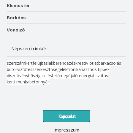
Kismester
Barkács
Vonalzó
Népszerű címkék
szerszám
kert
felújítás
lakberendezés
kreatív ötlet
barkácsolás
bútor
víz
fűtés
szerkesztőség
elektronika
hasznos tippek
dísznövény
hőszigetelés
tető
megújuló energia
tisztítás
kerti munka
beton
nyár
Kapcsolat
Impresszum