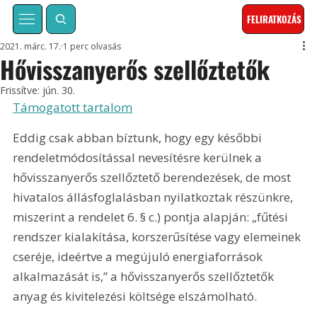
FELIRATKOZÁS
2021. márc. 17.
1 perc olvasás
Hővisszanyerős szellőztetők
Frissítve:
jún. 30.
Támogatott tartalom
Eddig csak abban bíztunk, hogy egy későbbi 
rendeletmódosítással nevesítésre kerülnek a 
hővisszanyerős szellőztető berendezések, de most 
hivatalos állásfoglalásban nyilatkoztak részünkre, 
miszerint a rendelet 6. § c.) pontja alapján: „fűtési 
rendszer kialakítása, korszerűsítése vagy elemeinek 
cseréje, ideértve a megújuló energiaforrások 
alkalmazását is,” a hővisszanyerős szellőztetők 
anyag és kivitelezési költsége elszámolható. 