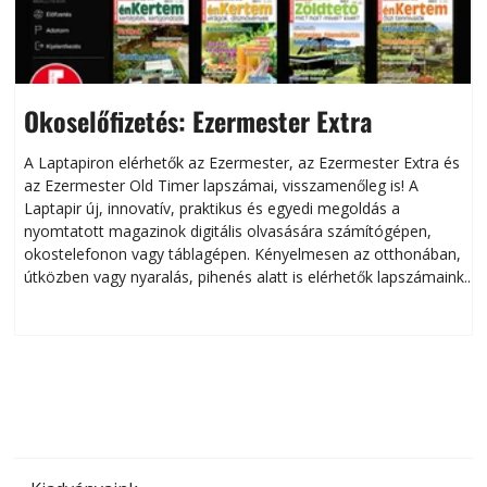
Okoselőfizetés: Ezermester Extra
A Laptapiron elérhetők az Ezermester, az Ezermester Extra és
az Ezermester Old Timer lapszámai, visszamenőleg is! A
Laptapir új, innovatív, praktikus és egyedi megoldás a
L
nyomtatott magazinok digitális olvasására számítógépen,
okostelefonon vagy táblagépen. Kényelmesen az otthonában,
útközben vagy nyaralás, pihenés alatt is elérhetők lapszámaink.
ú
Bárhol, bármikor, akár külföldön élve vagy dolgozva is
B
olvashatók az Ezermester lapszámai. A Laptapir kényelmes
megoldás, mert: – t