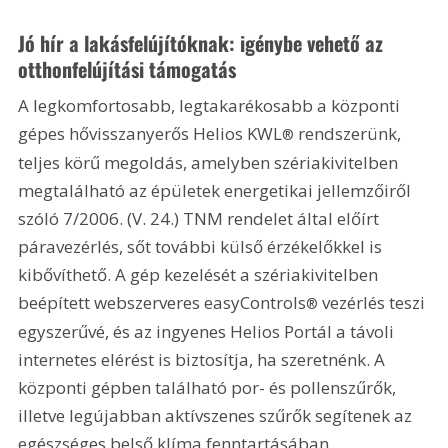
Jó hír a lakásfelújítóknak: igénybe vehető az 
otthonfelújítási támogatás
A legkomfortosabb, legtakarékosabb a központi 
gépes hővisszanyerős Helios KWL
 rendszerünk, 
®
teljes körű megoldás, amelyben szériakivitelben 
megtalálható az épületek energetikai jellemzőiről 
szóló 7/2006. (V. 24.) TNM rendelet által előírt 
páravezérlés, sőt további külső érzékelőkkel is 
kibővíthető. A gép kezelését a szériakivitelben 
beépített webszerveres easyControls
 vezérlés teszi 
®
egyszerűvé, és az ingyenes Helios Portál a távoli 
internetes elérést is biztosítja, ha szeretnénk. A 
központi gépben található por- és pollenszűrők, 
illetve legújabban aktívszenes szűrők segítenek az 
egészséges belső klíma fenntartásában.