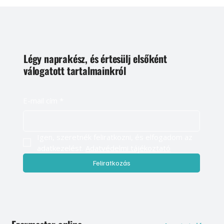
Légy naprakész, és értesülj elsőként
válogatott tartalmainkról
E-mail cím
*
Igen, szeretnék feliratkozni, és elfogadom az 
adatkezelést. 
Adatvédelmi tájékoztató
Feliratkozás