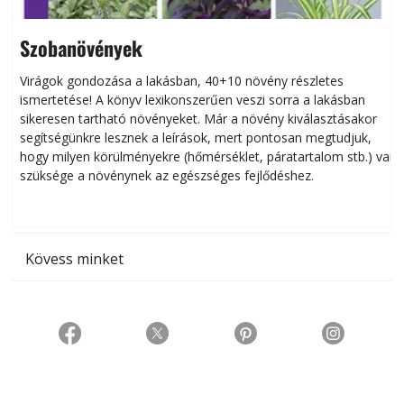
Szobanövények
Virágok gondozása a lakásban, 40+10 növény részletes
ismertetése! A könyv lexikonszerűen veszi sorra a lakásban
s
sikeresen tart­ha­tó növényeket. Már a növény kiválasztásakor
h
segítségünkre lesznek a leírások, mert pontosan megtudjuk,
k
hogy milyen körülményekre (hőmérséklet, páratartalom stb.) van
szüksége a növénynek az egészséges fejlődéshez.
t
Kövess minket