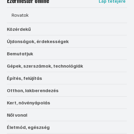
Ezermester online
Lap tetejére
Rovatok
Közérdekű
Újdonságok, érdekességek
Bemutatjuk
Gépek, szerszámok, technológiák
Építés, felújítás
Otthon, lakberendezés
Kert, növényápolás
Női vonal
Életmód, egészség