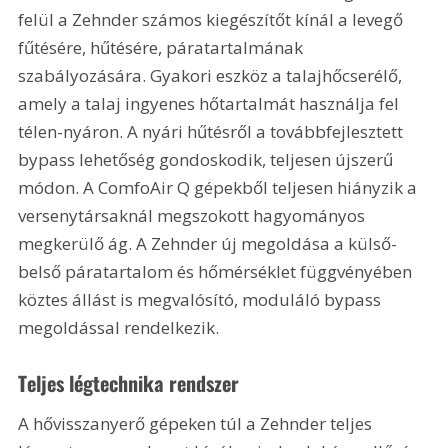
felül a Zehnder számos kiegészítőt kínál a levegő 
fűtésére, hűtésére, páratartalmának 
szabályozására. Gyakori eszköz a talajhőcserélő, 
amely a talaj ingyenes hőtartalmát használja fel 
télen-nyáron. A nyári hűtésről a továbbfejlesztett 
bypass lehetőség gondoskodik, teljesen újszerű 
módon. A ComfoAir Q gépekből teljesen hiányzik a 
versenytársaknál megszokott hagyományos 
megkerülő ág. A Zehnder új megoldása a külső-
belső páratartalom és hőmérséklet függvényében 
köztes állást is megvalósító, moduláló bypass 
megoldással rendelkezik.
Teljes légtechnika rendszer
A hővisszanyerő gépeken túl a Zehnder teljes 