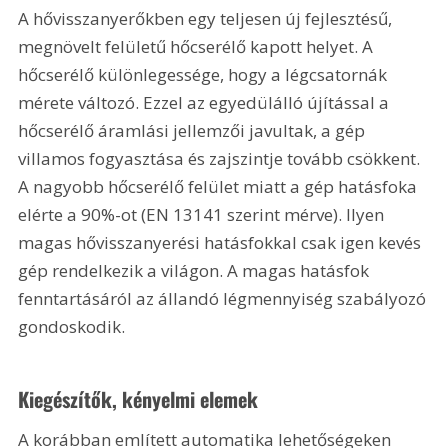
A hővisszanyerőkben egy teljesen új fejlesztésű, 
megnövelt felületű hőcserélő kapott helyet. A 
hőcserélő különlegessége, hogy a légcsatornák 
mérete változó. Ezzel az egyedülálló újítással a 
hőcserélő áramlási jellemzői javultak, a gép 
villamos fogyasztása és zajszintje tovább csökkent. 
A nagyobb hőcserélő felület miatt a gép hatásfoka 
elérte a 90%-ot (EN 13141 szerint mérve). Ilyen 
magas hővisszanyerési hatásfokkal csak igen kevés 
gép rendelkezik a világon. A magas hatásfok 
fenntartásáról az állandó légmennyiség szabályozó 
gondoskodik.
Kiegészítők, kényelmi elemek
A korábban említett automatika lehetőségeken 