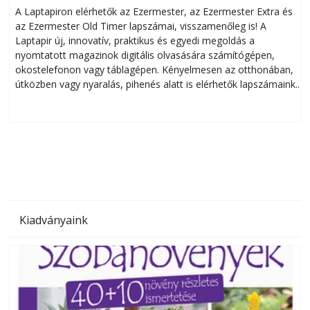
A Laptapiron elérhetők az Ezermester, az Ezermester Extra és
az Ezermester Old Timer lapszámai, visszamenőleg is! A
Laptapir új, innovatív, praktikus és egyedi megoldás a
L
nyomtatott magazinok digitális olvasására számítógépen,
okostelefonon vagy táblagépen. Kényelmesen az otthonában,
útközben vagy nyaralás, pihenés alatt is elérhetők lapszámaink.
ú
Bárhol, bármikor, akár külföldön élve vagy dolgozva is
B
olvashatók az Ezermester lapszámai. A Laptapir kényelmes
megoldás, mert: – t
Kiadványaink