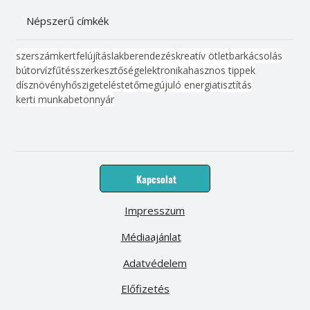
Népszerű címkék
szerszám
kert
felújítás
lakberendezés
kreatív ötlet
barkácsolás
bútor
víz
fűtés
szerkesztőség
elektronika
hasznos tippek
dísznövény
hőszigetelés
tető
megújuló energia
tisztítás
kerti munka
beton
nyár
Kapcsolat
Impresszum
Médiaajánlat
Adatvédelem
Előfizetés