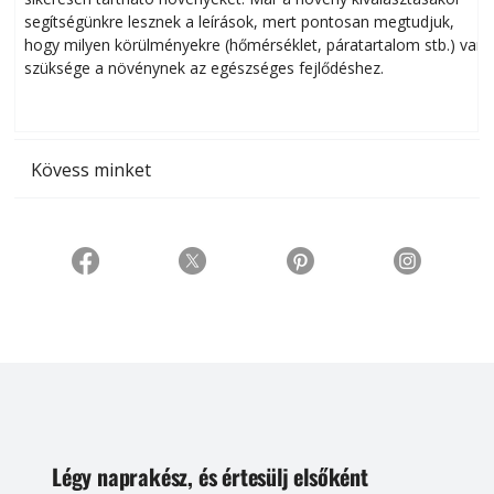
segítségünkre lesznek a leírások, mert pontosan megtudjuk,
k
hogy milyen körülményekre (hőmérséklet, páratartalom stb.) van
szüksége a növénynek az egészséges fejlődéshez.
t
Kövess minket
Légy naprakész, és értesülj elsőként