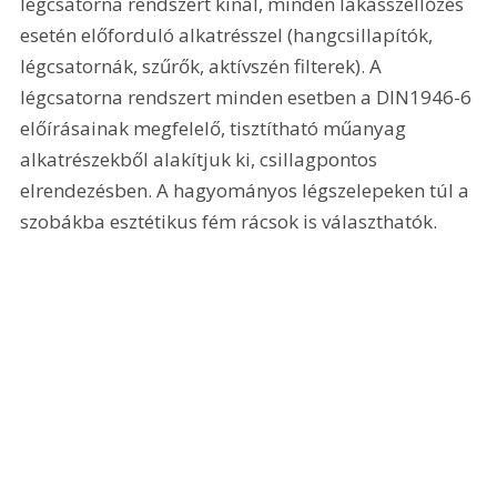
légcsatorna rendszert kínál, minden lakásszellőzés 
esetén előforduló alkatrésszel (hangcsillapítók, 
légcsatornák, szűrők, aktívszén filterek). A 
légcsatorna rendszert minden esetben a DIN1946-6 
előírásainak megfelelő, tisztítható műanyag 
alkatrészekből alakítjuk ki, csillagpontos 
elrendezésben. A hagyományos légszelepeken túl a 
szobákba esztétikus fém rácsok is választhatók.