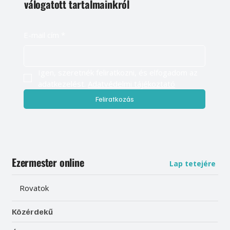
válogatott tartalmainkról
E-mail cím
*
Igen, szeretnék feliratkozni, és elfogadom az 
adatkezelést. 
Adatvédelmi tájékoztató
Feliratkozás
Ezermester online
Lap tetejére
Rovatok
Közérdekű