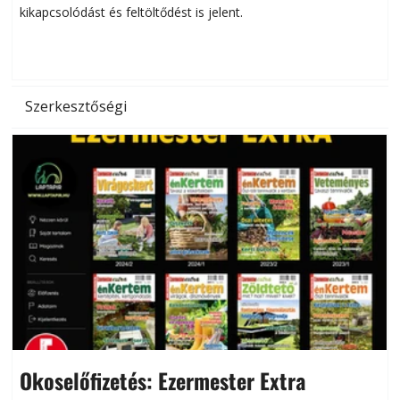
kikapcsolódást és feltöltődést is jelent.
é
d
Szerkesztőségi
Okoselőfizetés: Ezermester Extra