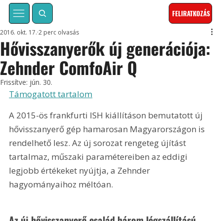
FELIRATKOZÁS
2016. okt. 17.
2 perc olvasás
Hővisszanyerők új generációja:
Zehnder ComfoAir Q
Frissítve:
jún. 30.
Támogatott tartalom
A 2015-ös frankfurti ISH kiállításon bemutatott új 
hővisszanyerő gép hamarosan Magyarországon is 
rendelhető lesz. Az új sorozat rengeteg újítást 
tartalmaz, műszaki paramétereiben az eddigi 
legjobb értékeket nyújtja, a Zehnder 
hagyományaihoz méltóan.
Az új hővisszanyerő család három légszállítású 