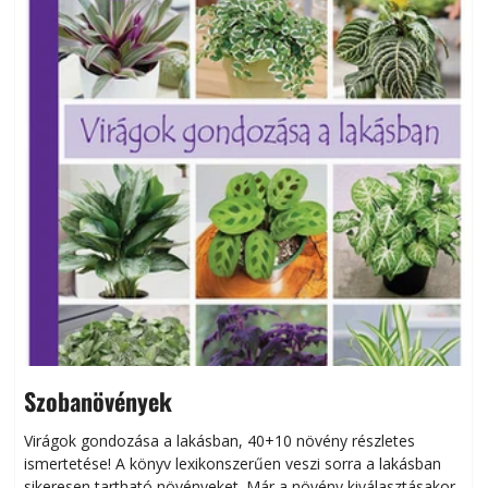
Szobanövények
Virágok gondozása a lakásban, 40+10 növény részletes
ismertetése! A könyv lexikonszerűen veszi sorra a lakásban
s
sikeresen tart­ha­tó növényeket. Már a növény kiválasztásakor
h