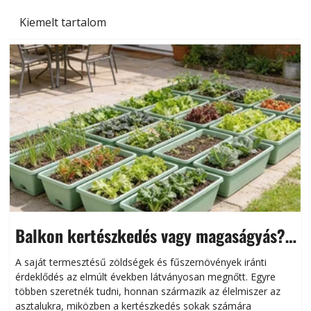
Kiemelt tartalom
Balkon kertészkedés vagy magaságyás?
Helytakarékos kertészkedés
A saját termesztésű zöldségek és fűszernövények iránti
érdeklődés az elmúlt években látványosan megnőtt. Egyre
többen szeretnék tudni, honnan származik az élelmiszer az
l
asztalukra, miközben a kertészkedés sokak számára