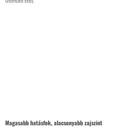
utóhűtő stb).
Magasabb hatásfok, alacsonyabb zajszint