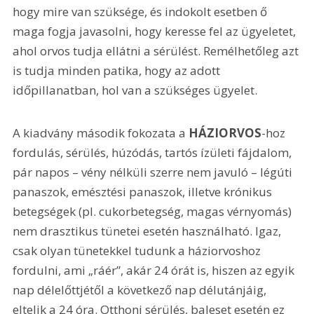
hogy mire van szüksége, és indokolt esetben ő 
maga fogja javasolni, hogy keresse fel az ügyeletet, 
ahol orvos tudja ellátni a sérülést. Remélhetőleg azt 
is tudja minden patika, hogy az adott 
időpillanatban, hol van a szükséges ügyelet.
A kiadvány második fokozata a 
HÁZIORVOS
-hoz 
fordulás, sérülés, húzódás, tartós ízületi fájdalom, 
pár napos – vény nélküli szerre nem javuló – légúti 
panaszok, emésztési panaszok, illetve krónikus 
betegségek (pl. cukorbetegség, magas vérnyomás) 
nem drasztikus tünetei esetén használható. Igaz, 
csak olyan tünetekkel tudunk a háziorvoshoz 
fordulni, ami „ráér”, akár 24 órát is, hiszen az egyik 
nap délelőttjétől a következő nap délutánjáig, 
eltelik a 24 óra. Otthoni sérülés, baleset esetén ez 