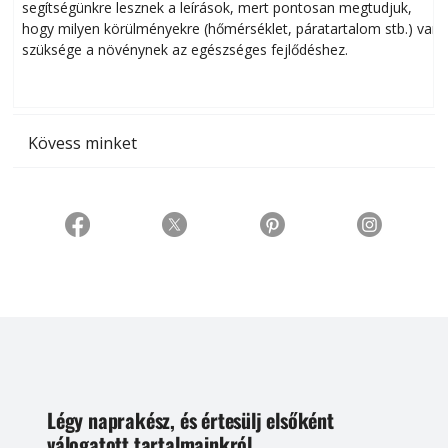
segítségünkre lesznek a leírások, mert pontosan megtudjuk,
k
hogy milyen körülményekre (hőmérséklet, páratartalom stb.) van
szüksége a növénynek az egészséges fejlődéshez.
t
Kövess minket
Légy naprakész, és értesülj elsőként
válogatott tartalmainkról