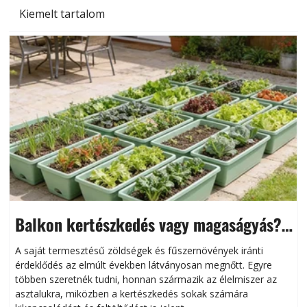
Kiemelt tartalom
Balkon kertészkedés vagy magaságyás?
Helytakarékos kertészkedés
A saját termesztésű zöldségek és fűszernövények iránti
érdeklődés az elmúlt években látványosan megnőtt. Egyre
többen szeretnék tudni, honnan származik az élelmiszer az
l
asztalukra, miközben a kertészkedés sokak számára