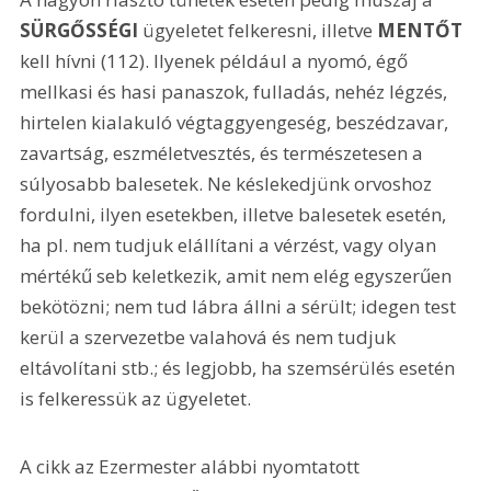
SÜRGŐSSÉGI
 ügyeletet felkeresni, illetve 
MENTŐT 
kell hívni (112). Ilyenek például a nyomó, égő 
mellkasi és hasi panaszok, fulladás, nehéz légzés, 
hirtelen kialakuló végtaggyengeség, beszédzavar, 
zavartság, eszméletvesztés, és természetesen a 
súlyosabb balesetek. Ne késlekedjünk orvoshoz 
fordulni, ilyen esetekben, illetve balesetek esetén, 
ha pl. nem tudjuk elállítani a vérzést, vagy olyan 
mértékű seb keletkezik, amit nem elég egyszerűen 
bekötözni; nem tud lábra állni a sérült; idegen test 
kerül a szervezetbe valahová és nem tudjuk 
eltávolítani stb.; és legjobb, ha szemsérülés esetén 
is felkeressük az ügyeletet.
A cikk az Ezermester alábbi nyomtatott 