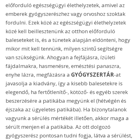
előforduló egészségügyi élethelyzetek, amivel az 
emberek gyógyszerészhez vagy orvoshoz szoktak 
fordulni. Ezek közé az egészségügyi élethelyzetek 
közé kell beillesztenünk az otthon előforduló 
baleseteket is, és a tünetek alapján eldönteni, hogy 
mikor mit kell tennünk, milyen szintű segítségre 
van szükségünk. Ahogyan a fejfájásra, ízületi 
fájdalmakra, hasmenésre, emésztési panaszra, 
enyhe lázra, megfázásra a 
GYÓGYSZERTÁR
-at 
javasolja a kiadvány, így a kisebb balesetekre is 
elegendő, ha fertőtlenítő-, kötöző- és egyéb szerek 
beszerzésére a patikába megyünk el (hétvégén és 
éjszaka az ügyeletes patikába). Ha bizonytalanok 
vagyunk a sérülés mértékét illetően, akkor maga a 
sérült menjen el a patikába. Az ott dolgozó 
gyógyszerész pontosan tudni fogja, látva a sérülést, 