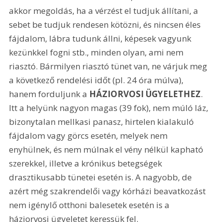
akkor megoldás, ha a vérzést el tudjuk állítani, a 
sebet be tudjuk rendesen kötözni, és nincsen éles 
fájdalom, lábra tudunk állni, képesek vagyunk 
kezünkkel fogni stb., minden olyan, ami nem 
riasztó. Bármilyen riasztó tünet van, ne várjuk meg 
a következő rendelési időt (pl. 24 óra múlva), 
hanem forduljunk a 
HÁZIORVOSI ÜGYELETHEZ
. 
Itt a helyünk nagyon magas (39 fok), nem múló láz, 
bizonytalan mellkasi panasz, hirtelen kialakuló 
fájdalom vagy görcs esetén, melyek nem 
enyhülnek, és nem múlnak el vény nélkül kapható 
szerekkel, illetve a krónikus betegségek 
drasztikusabb tünetei esetén is. A nagyobb, de 
azért még szakrendelői vagy kórházi beavatkozást 
nem igénylő otthoni balesetek esetén is a 
háziorvosi ügyeletet keressük fel.