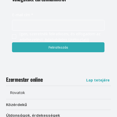
E-mail cím
*
Igen, szeretnék feliratkozni, és elfogadom az 
adatkezelést. 
Adatvédelmi tájékoztató
Feliratkozás
Ezermester online
Lap tetejére
Rovatok
Közérdekű
Újdonságok, érdekességek