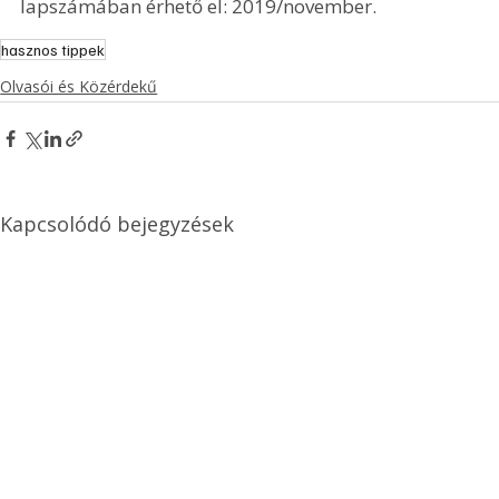
lapszámában érhető el: 2019/november.
hasznos tippek
Olvasói és Közérdekű
Kapcsolódó bejegyzések