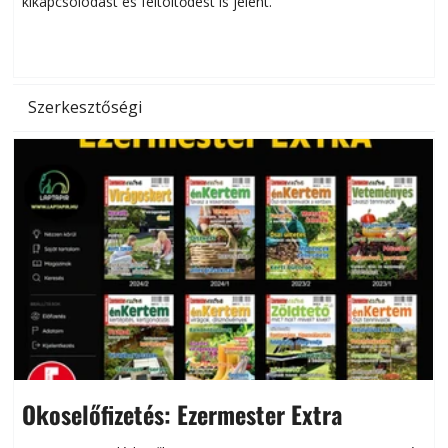
kikapcsolódást és feltöltődést is jelent.
é
d
Szerkesztőségi
Okoselőfizetés: Ezermester Extra