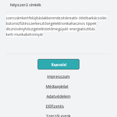
Népszerű címkék
szerszám
kert
felújítás
lakberendezés
kreatív ötlet
barkácsolás
bútor
víz
fűtés
szerkesztőség
elektronika
hasznos tippek
dísznövény
hőszigetelés
tető
megújuló energia
tisztítás
kerti munka
beton
nyár
Kapcsolat
Impresszum
Médiaajánlat
Adatvédelem
Előfizetés
Szerzői jogok