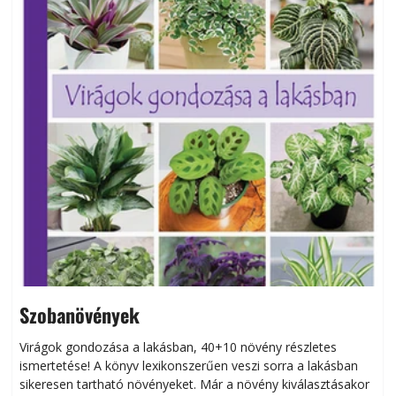
Szobanövények
Virágok gondozása a lakásban, 40+10 növény részletes
ismertetése! A könyv lexikonszerűen veszi sorra a lakásban
s
sikeresen tart­ha­tó növényeket. Már a növény kiválasztásakor
h