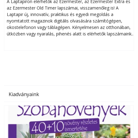
A Laptapiron elérhetők az Ezermester, az Ezermester Extra és
az Ezermester Old Timer lapszámai, visszamenőleg is! A
Laptapir új, innovatív, praktikus és egyedi megoldás a
L
nyomtatott magazinok digitális olvasására számítógépen,
okostelefonon vagy táblagépen. Kényelmesen az otthonában,
útközben vagy nyaralás, pihenés alatt is elérhetők lapszámaink.
ú
Bárhol, bármikor, akár külföldön élve vagy dolgozva is
B
olvashatók az Ezermester lapszámai. A Laptapir kényelmes
megoldás, mert: – t
Kiadványaink