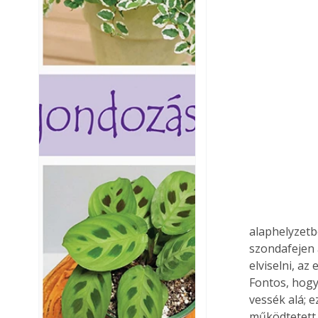
alaphelyzetb
szondafejen 
elviselni, a
Fontos, hog
vessék alá; e
működtetett 