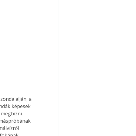
zonda alján, a 
ondák képesek 
 megbízni. 
omáspróbának 
málvízről 
őfokának 