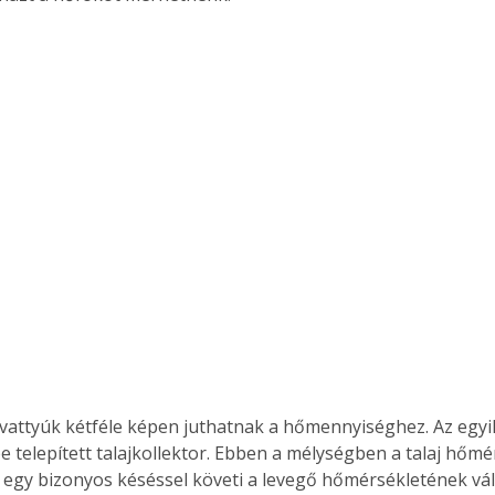
e telepített talajkollektor. Ebben a mélységben a talaj hőm
 egy bizonyos késéssel követi a levegő hőmérsékletének vál