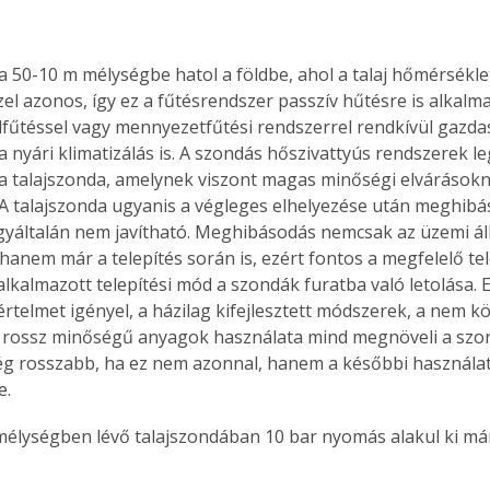
. A
megoldás,
zel azonos, így ez a fűtésrendszer passzív hűtésre is alkalm
falfűtéssel vagy mennyezetfűtési rendszerrel rendkívül gazd
 nyári klimatizálás is. A szondás hőszivattyús rendszerek 
 talajszonda, amelynek viszont magas minőségi elvárásokna
 A talajszonda ugyanis a végleges elhelyezése után meghibá
gyáltalán nem javítható. Meghibásodás nemcsak az üzemi ál
hanem már a telepítés során is, ezért fontos a megfelelő tele
alkalmazott telepítési mód a szondák furatba való letolása. 
rtelmet igényel, a házilag kifejlesztett módszerek, a nem kö
 a rossz minőségű anyagok használata mind megnöveli a szo
ég rosszabb, ha ez nem azonnal, hanem a későbbi használat
e.
 mélységben lévő talajszondában 10 bar nyomás alakul ki má