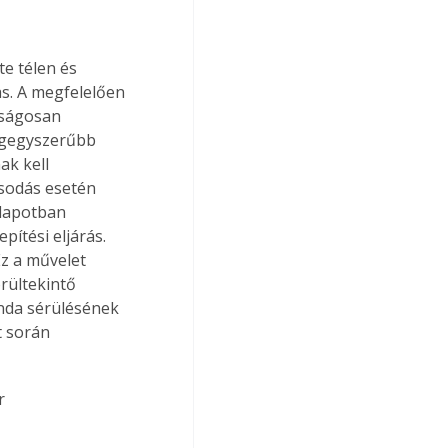
as. A megfelelően 
aságosan 
legegyszerűbb 
k kell 
sodás esetén 
lapotban 
pítési eljárás. 
Ez a művelet 
rültekintő 
nda sérülésének 
 során 
r 