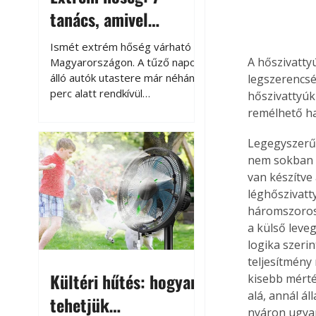
tanács, amivel
megóvhatjuk
Ismét extrém hőség várható
autónkat a nyári
A hőszivattyú
Magyarországon. A tűző napon
álló autók utastere már néhány
legszerencsé
károktól
perc alatt rendkívül
hőszivattyúk
felmelegszik, és rövid időn belül
remélhető h
akár a 60-70 °C-ot is
megközelítheti. Ez nemcsak a
Legegyszerűb
beszállást teszi kellemetlenné,
nem sokban k
hanem az autó állapotára és a
van készítve 
benne hagyott tárgyakra is
léghőszivatt
káros hatással lehet. Néhány
háromszorosá
egyszerű óvintézkedéssel
a külső leveg
azonban jelentősen
logika szerin
csökkenthetjük a hőség káros
teljesítmény
hatásait.
Kültéri hűtés: hogyan
kisebb mérté
alá, annál ál
tehetjük
nyáron ugya