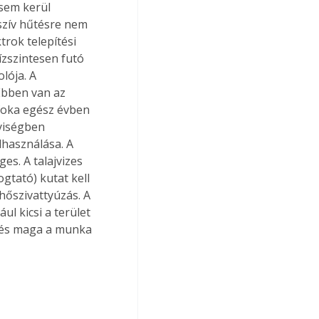
sem kerül 
szív hűtésre nem 
trok telepítési 
ízszintesen futó 
lója. A 
Ebben van az 
foka egész évben 
yiségben 
lhasználása. A 
es. A talajvizes 
gtató) kutat kell 
hőszivattyúzás. A 
l kicsi a terület 
, és maga a munka 