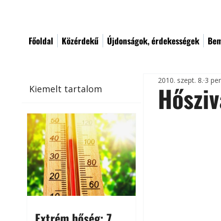
Főoldal
Közérdekű
Újdonságok, érdekességek
Bem
2010. szept. 8.
3 pe
Hősziv
Kiemelt tartalom
Extrém hőség: 7