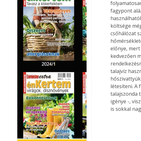
folyamatosan
fagypont alá
használhatók,
költsége még
csőhálózat sz
hőmérséklete
előnye, mert
kedvezően ma
rendelkezésre
talajvíz has
hőszivattyúk
létesíteni. 
talajszonda t
igénye -, vi
is sokkal na