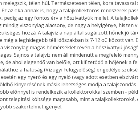
 melegszik, télen hűl. Természetesen télen, kora tavasszal 
. Ez az oka annak is, hogy a talajkollektoros rendszerek pas
 pedig az egy fontos érv a hőszivattyúk mellet. A talajkollek
 mindig viszonylag alacsony, de nagy a helyigénye, hiszen v
ükséges hozzá. A talajvíz a nap által sugárzott hőnek jó táro
 még a leghidegebb téli időszakban is 7-12 oC között van. 
 a viszonylag magas hőmérséklet révén a hőszivattyú jóság
gas. Sajnos a talajvíz nem áll mindenütt a megfelelő menn
, de ahol elegendő van belőle, ott kifizetődő a hőjének a fe
ználathoz a hatóság (Vízügyi Felügyelőség) engedélye szükség
 esetén egy nyerő és egy nyelő (vagy adott esetben elsziváro
A földhő kinyerésének másik lehetséges módja a talajszondás 
öbb előnnyel is rendelkezik a kollektorokkal szemben - példáu
szont telepítési költsége magasabb, mint a talajkollektoroké
gyobb szakértelmet igényel. 