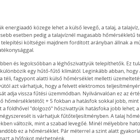
k energiaadó közege lehet a külső levegő, a talaj, a talajvíz,
sebb esetben pedig a talajvíznél magasabb hőmérsékletű ter
 telepítési költségei majdnem fordított arányban állnak a 
atékonysággal.
ben és legolcsóbban a léghőszivattyúk telepíthetők. Ez tu
ülönbözik egy hűtő-fűtő klímától. Leginkább abban, hogy 
a téli, fagypont alatti külső hőmérséklet melletti üzemeltetés
yútól azt várhatjuk, hogy a felvett elektromos teljesítményé
t adja vissza fűtési üzemmódban. Nyilvánvalóan ez az ért
ő hőmérsékletétől; + 5 fokban a hatásfok sokkal jobb, mint -
t a földhővel "dolgozó" hőszivattyúk hatásfoka jobb lehet; a 
 négyszeresét is várhatjuk fűtőteljesítményben. A talaj hőmé
kben változik, mint a szabad levegőé. Minél mélyebbre hatol
landóbb ez a hőmérséklet. Pár méterrel a szint alatt gyakorla
nazt a hőfokot mérhetnénk. 