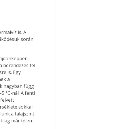
 
málvíz is. A 
működésük során 
lajdonképpen 
a berendezés fel 
re is. Egy 
nek a 
ék nagyban függ 
5 °C-nál. A fenti 
felvett 
rséklete sokkal 
unk a talajszint 
tilag már télen-