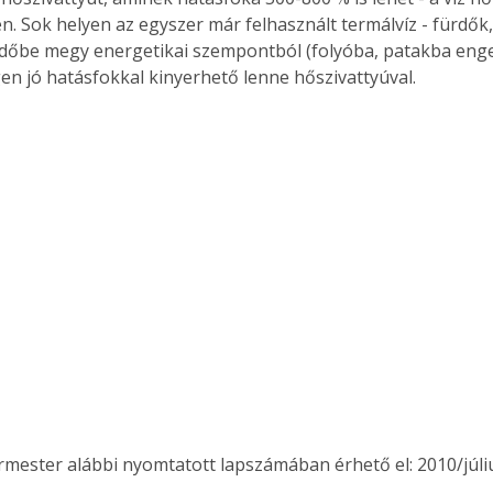
. Sok helyen az egyszer már felhasznált termálvíz - fürdők,
ndőbe megy energetikai szempontból (folyóba, patakba enged
en jó hatásfokkal kinyerhető lenne hőszivattyúval.
ertben,
Gyógyító növények: a
ermester alábbi nyomtatott lapszámában érhető el: 2010/júli
sban
természet kincsei az