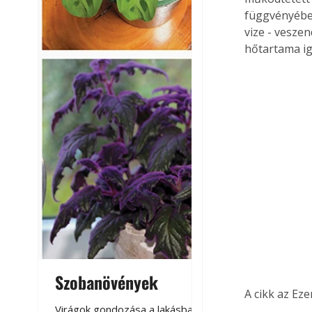
függvényében
vize - vesze
hőtartama ig
Szobanövények
Virágoskert: k
A cikk az Ez
teraszon, laká
Virágok gondozása a lakásban,