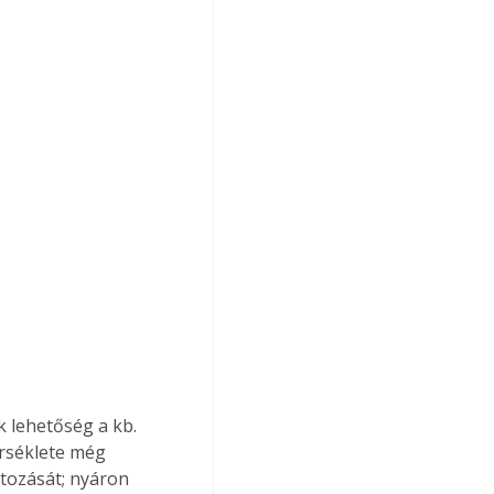
érséklete még 
tozását; nyáron 