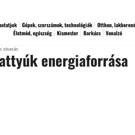
utatjuk
Gépek, szerszámok, technológiák
Otthon, lakberen
Életmód, egészség
Kismester
Barkács
Vonalzó
rc olvasás
attyúk energiaforrása