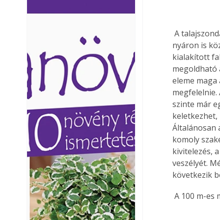
Ezermester lapszámai. A
Ezermester lapszámai
Laptapir kényelmes megoldás,
Laptapir kényelmes 
mert: – t
mert: – t
 A talajszonda 50-10 m mélységbe hatol a földbe, ahol a talaj hőmérséklete télen és 
nyáron is kö
kialakított 
megoldható a
eleme maga a
megfelelnie.
szinte már e
keletkezhet, 
Általánosan 
komoly szaké
kivitelezés,
veszélyét. M
következik b
 A 100 m-es