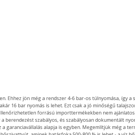
en. Ehhez jön még a rendszer 4-6 bar-os túlnyomása, így a s
akár 16 bar nyomás is lehet. Ezt csak a jó minőségű talajsz
z ellenőrizhetetlen forrású importtermékekben nem ajánlatos
y a berendezést szabályos, és szabályosan dokumentált ny
z a garanciavállalás alapja is egyben. Megemlítjük még a ter
hőszivattyút, aminek hatásfoka 500-800 % is lehet - a víz h