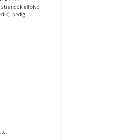
 strandok elfolyó 
ik), pedig 
us.