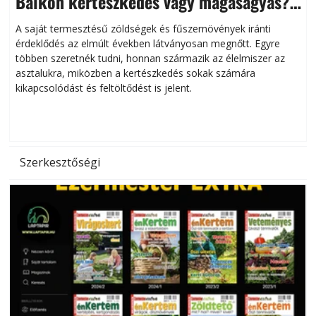
Balkon kertészkedés vagy magaságyás?
Helytakarékos kertészkedés
A saját termesztésű zöldségek és fűszernövények iránti
érdeklődés az elmúlt években látványosan megnőtt. Egyre
többen szeretnék tudni, honnan származik az élelmiszer az
l
asztalukra, miközben a kertészkedés sokak számára
kikapcsolódást és feltöltődést is jelent.
é
d
Szerkesztőségi