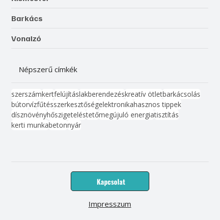
Barkács
Vonalzó
Népszerű címkék
szerszám
kert
felújítás
lakberendezés
kreatív ötlet
barkácsolás
bútor
víz
fűtés
szerkesztőség
elektronika
hasznos tippek
dísznövény
hőszigetelés
tető
megújuló energia
tisztítás
kerti munka
beton
nyár
Kapcsolat
Impresszum