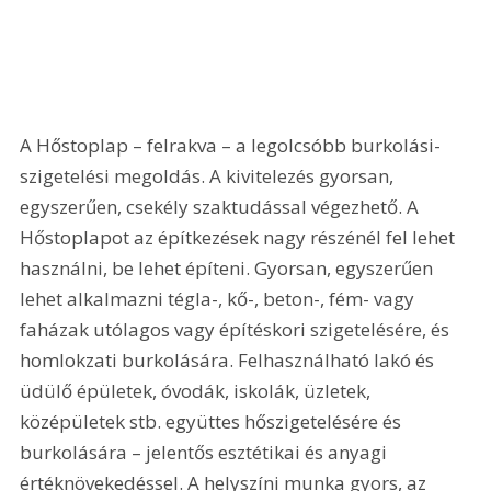
A Hőstoplap – felrakva – a legolcsóbb burkolási-
szigetelési megoldás. A kivitelezés gyorsan, 
egyszerűen, csekély szaktudással végezhető. A 
Hőstoplapot az építkezések nagy részénél fel lehet 
használni, be lehet építeni. Gyorsan, egyszerűen 
lehet alkalmazni tégla-, kő-, beton-, fém- vagy 
faházak utólagos vagy építéskori szigetelésére, és 
homlokzati burkolására. Felhasználható lakó és 
üdülő épületek, óvodák, iskolák, üzletek, 
középületek stb. együttes hőszigetelésére és 
burkolására – jelentős esztétikai és anyagi 
értéknövekedéssel. A helyszíni munka gyors, az 