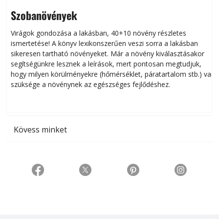
Szobanövények
Virágok gondozása a lakásban, 40+10 növény részletes
ismertetése! A könyv lexikonszerűen veszi sorra a lakásban
s
sikeresen tart­ha­tó növényeket. Már a növény kiválasztásakor
h
segítségünkre lesznek a leírások, mert pontosan megtudjuk,
k
hogy milyen körülményekre (hőmérséklet, páratartalom stb.) van
szüksége a növénynek az egészséges fejlődéshez.
t
Kövess minket