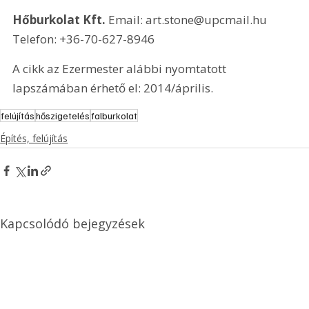
Hőburkolat Kft. 
Email: art.stone@upcmail.hu 
Telefon: +36-70-627-8946
A cikk az Ezermester alábbi nyomtatott 
lapszámában érhető el: 2014/április.
felújítás
hőszigetelés
falburkolat
Építés, felújítás
Kapcsolódó bejegyzések