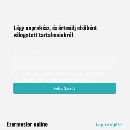
Légy naprakész, és értesülj elsőként
válogatott tartalmainkról
E-mail cím
*
Igen, szeretnék feliratkozni, és elfogadom az 
adatkezelést. 
Adatvédelmi tájékoztató
Feliratkozás
Ezermester online
Lap tetejére