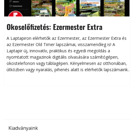
Okoselőfizetés: Ezermester Extra
A Laptapiron elérhetők az Ezermester, az Ezermester Extra és
az Ezermester Old Timer lapszámai, visszamenőleg is! A
Laptapir új, innovatív, praktikus és egyedi megoldás a
L
nyomtatott magazinok digitális olvasására számítógépen,
okostelefonon vagy táblagépen. Kényelmesen az otthonában,
útközben vagy nyaralás, pihenés alatt is elérhetők lapszámaink.
ú
Bárhol, bármikor, akár külföldön élve vagy dolgozva is
B
olvashatók az Ezermester lapszámai. A Laptapir kényelmes
megoldás, mert: – t
Kiadványaink