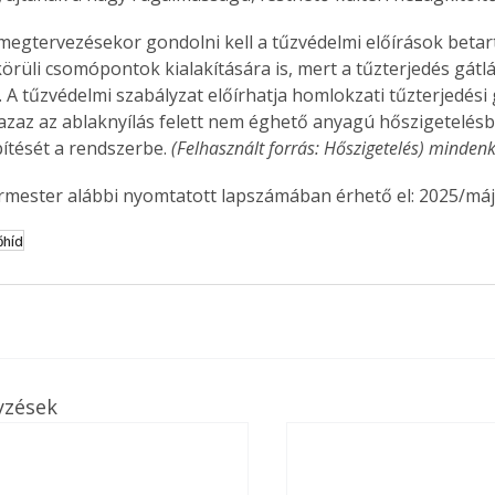
 megtervezésekor gondolni kell a tűzvédelmi előírások betart
körüli csomópontok kialakítására is, mert a tűzterjedés gátl
 A tűzvédelmi szabályzat előírhatja homlokzati tűzterjedési 
Együtt jobban megéri!
, azaz az ablaknyílás felett nem éghető anyagú hőszigetelésb
Bővebb információ itt!
ítését a rendszerbe. 
(Felhasznált forrás: Hőszigetelés) minden
k az
Együtt jobban megéri! A
mester
könyvek tetszőleges
ermester alábbi nyomtatott lapszámában érhető el: 2025/máj
er Old
párosítással kedvezményes
áron, 0 Ft postaköltséggel
őhíd
ptapir új,
megrendelhetők!
és egyedi
tt
lvasására
elefonon
nyelmesen
ben vagy
yzések
t is
. Bárhol,
ön élve
ashatók az