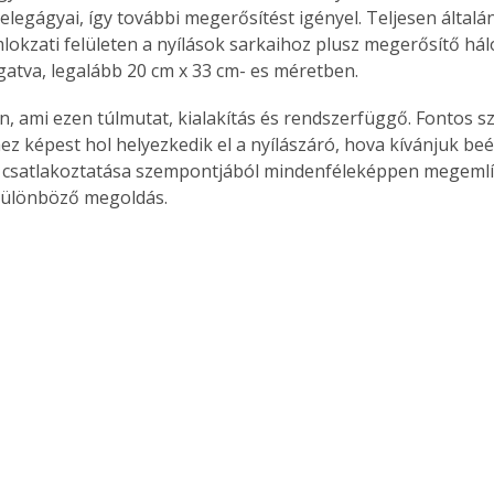
legágyai, így további megerősítést igényel. Teljesen általán
lokzati felületen a nyílások sarkaihoz plusz megerősítő hálót
gatva, legalább 20 cm x 33 cm- es méretben.
n, ami ezen túlmutat, kialakítás és rendszerfüggő. Fontos 
ez képest hol helyezkedik el a nyílászáró, hova kívánjuk beép
s csatlakoztatása szempontjából mindenféleképpen megeml
különböző megoldás.