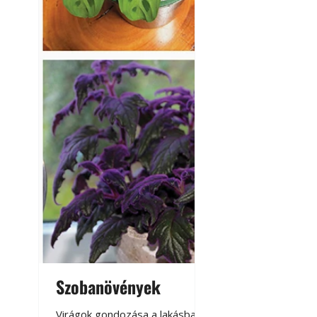
Szobanövények
Virágoskert: k
teraszon, laká
Virágok gondozása a lakásban,