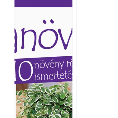
Ezermester lapszámai. A
Ezermester lapszámai
Laptapir kényelmes megoldás,
Laptapir kényelmes 
mert: – t
mert: – t