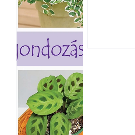
Falrepedés javítá
és mikor szükség
Betonjárda készít
készül tartós bet