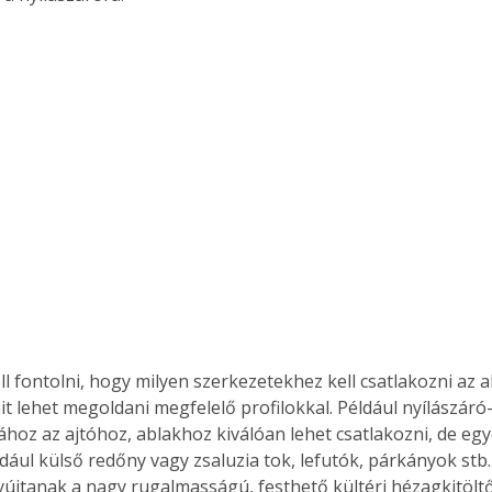
l fontolni, hogy milyen szerkezetekhez kell csatlakozni az a
it lehet megoldani megfelelő profilokkal. Például nyílászáró
gához az ajtóhoz, ablakhoz kiválóan lehet csatlakozni, de egy
dául külső redőny vagy zsaluzia tok, lefutók, párkányok stb.
újtanak a nagy rugalmasságú, festhető kültéri hézagkitöltő