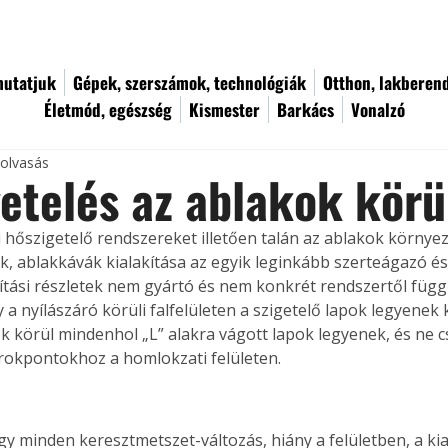
utatjuk
Gépek, szerszámok, technológiák
Otthon, lakberen
Életmód, egészség
Kismester
Barkács
Vonalzó
 olvasás
etelés az ablakok körü
 hőszigetelő rendszereket illetően talán az ablakok környez
k, ablakkávák kialakítása az egyik leginkább szerteágazó és 
kítási részletek nem gyártó és nem konkrét rendszertől függő
 a nyílászáró körüli falfelületen a szigetelő lapok legyenek
k körül mindenhol „L” alakra vágott lapok legyenek, és ne 
sarokpontokhoz a homlokzati felületen.
gy minden keresztmetszet-változás, hiány a felületben, a kia