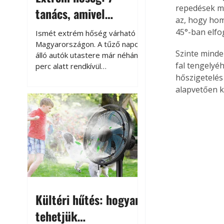
repedések me
tanács, amivel
az, hogy hom
megóvhatjuk
45°-ban elfo
Ismét extrém hőség várható
autónkat a nyári
Magyarországon. A tűző napon
Szinte minde
álló autók utastere már néhány
károktól
fal tengelyéh
perc alatt rendkívül
felmelegszik, és rövid időn belül
hőszigetelé
akár a 60-70 °C-ot is
alapvetően 
megközelítheti. Ez nemcsak a
beszállást teszi kellemetlenné,
hanem az autó állapotára és a
benne hagyott tárgyakra is
káros hatással lehet. Néhány
egyszerű óvintézkedéssel
azonban jelentősen
csökkenthetjük a hőség káros
hatásait.
Kültéri hűtés: hogyan
tehetjük