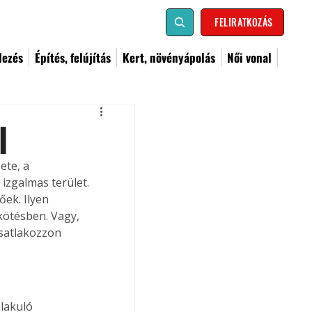
FELIRATKOZÁS
dezés
Építés, felújítás
Kert, növényápolás
Női vonal
l
ete, a 
izgalmas terület. 
ek. Ilyen 
 kötésben. Vagy, 
csatlakozzon 
lakuló 