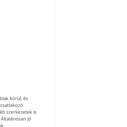
blak körül, és 
-csatlakozó 
éb szerkezetek is 
 Általánosan jó 
k.