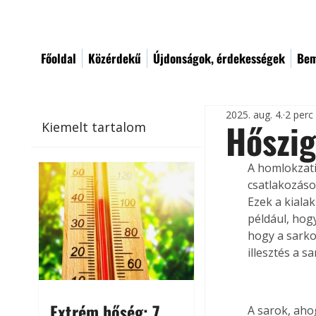
Főoldal
Közérdekű
Újdonságok, érdekességek
Bem
2025. aug. 4.
2 perc
Hőszig
Kiemelt tartalom
A homlokzati
csatlakozáso
Ezek a kiala
például, hogy
hogy a sarko
illesztés a 
Extrém hőség: 7
A sarok, aho