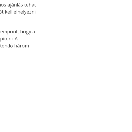
os ajánlás tehát 
 kell elhelyezni 
szempont, hogy a 
íteni. A 
ítendő három 