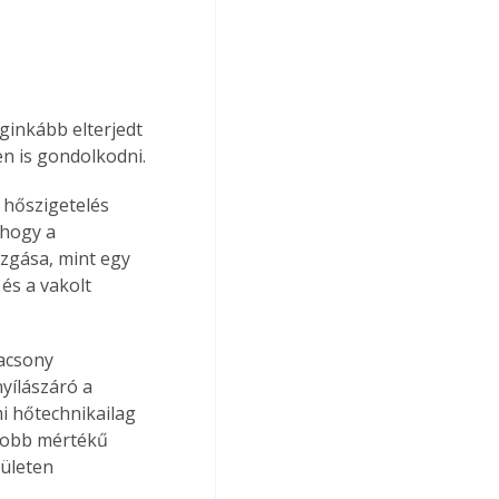
ginkább elterjedt 
en is gondolkodni.
 hőszigetelés 
 hogy a 
zgása, mint egy 
és a vakolt 
lacsony 
yílászáró a 
i hőtechnikailag 
yobb mértékű 
ületen 