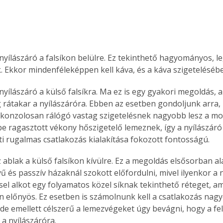
 nyílászáró a falsíkon belülre. Ez tekinthető hagyományos, le
k. Ekkor mindenféleképpen kell káva, és a káva szigeteléséb
nyílászáró a külső falsíkra. Ma ez is egy gyakori megoldás, a
g rátakar a nyílászáróra. Ebben az esetben gondoljunk arra,
 konzolosan rálógó vastag szigetelésnek nagyobb lesz a mo
be ragasztott vékony hőszigetelő lemeznek, így a nyílászáró 
tti rugalmas csatlakozás kialakítása fokozott fontosságú.
z ablak a külső falsíkon kívülre. Ez a megoldás elsősorban a
 és passzív házaknál szokott előfordulni, mivel ilyenkor a n
sel alkot egy folyamatos közel síknak tekinthető réteget, am
 előnyös. Ez esetben is számolnunk kell a csatlakozás nag
de emellett célszerű a lemezvégeket úgy bevágni, hogy a fel
 a nyílászáróra.