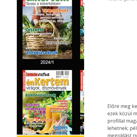
Előre meg kel
ezek közül m
profillal ma
lehetnek; pél
megoldást ny