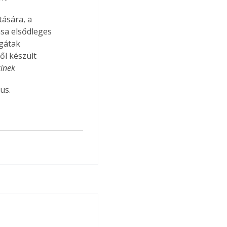
ására, a 
ása elsődleges 
gátak 
ől készült 
kinek
us.