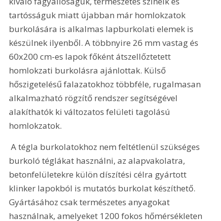
kiváló fagyállóságuk, természetes színeik és 
tartósságuk miatt újabban már homlokzatok 
burkolására is alkalmas lapburkolati elemek is 
készülnek ilyenből. A többnyire 26 mm vastag és 
60x200 cm-es lapok főként átszellőztetett 
homlokzati burkolásra ajánlottak. Külső 
hőszigetelésű falazatokhoz többféle, rugalmasan 
alkalmazható rögzítő rendszer segítségével 
alakíthatók ki változatos felületi tagolású 
homlokzatok.
 A tégla burkolatokhoz nem feltétlenül szükséges 
burkoló téglákat használni, az alapvakolatra, 
betonfelületekre külön díszítési célra gyártott 
klinker lapokból is mutatós burkolat készíthető. 
Gyártásához csak természetes anyagokat 
használnak, amelyeket 1200 fokos hőmérsékleten 