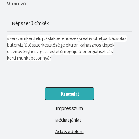
Vonalzó
Népszerű címkék
szerszám
kert
felújítás
lakberendezés
kreatív ötlet
barkácsolás
bútor
víz
fűtés
szerkesztőség
elektronika
hasznos tippek
dísznövény
hőszigetelés
tető
megújuló energia
tisztítás
kerti munka
beton
nyár
Kapcsolat
Impresszum
Médiaajánlat
Adatvédelem