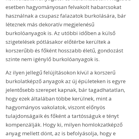
esetben hagyományosan felvakolt habarcsokat 
használnak a csupasz falazatok burkolására, bár 
léteznek más dekoratív megjelenésű 
burkolóanyagok is. Az utóbbi időben a külső 
szigetelések pótlásakor előtérbe kerültek a 
korszerűbb és főként hosszabb életű, gondozást 
szinte nem igénylő burkolóanyagok is.
Az ilyen jellegű felújításokon kívül a korszerű 
burkolatképző anyagok az új épületeken is egyre 
jelentősebb szerepet kapnak, bár tagadhatatlan, 
hogy ezek általában többe kerülnek, mint a 
hagyományos vakolatok, viszont előnyös 
tulajdonságaik és főként a tartósságuk e tényt 
kompenzálják. Hogy ki, milyen homlokzatképző 
anyag mellett dönt, az is befolyásolja, hogy e 