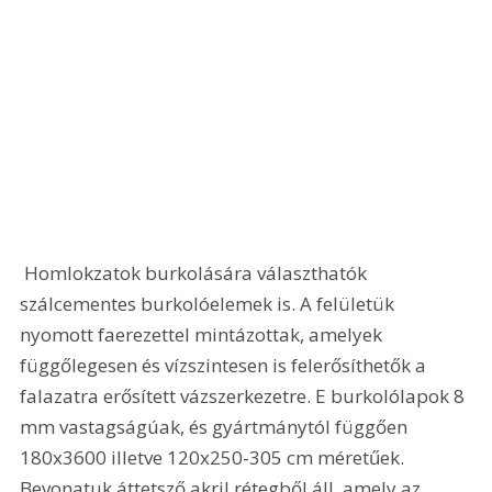
 Homlokzatok burkolására választhatók 
szálcementes burkolóelemek is. A felületük 
nyomott faerezettel mintázottak, amelyek 
függőlegesen és vízszintesen is felerősíthetők a 
falazatra erősített vázszerkezetre. E burkolólapok 8 
mm vastagságúak, és gyártmánytól függően 
180x3600 illetve 120x250-305 cm méretűek. 
Bevonatuk áttetsző akril rétegből áll, amely az 