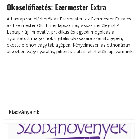
Okoselőfizetés: Ezermester Extra
A Laptapiron elérhetők az Ezermester, az Ezermester Extra és
az Ezermester Old Timer lapszámai, visszamenőleg is! A
Laptapir új, innovatív, praktikus és egyedi megoldás a
L
nyomtatott magazinok digitális olvasására számítógépen,
okostelefonon vagy táblagépen. Kényelmesen az otthonában,
útközben vagy nyaralás, pihenés alatt is elérhetők lapszámaink.
ú
Bárhol, bármikor, akár külföldön élve vagy dolgozva is
B
olvashatók az Ezermester lapszámai. A Laptapir kényelmes
megoldás, mert: – t
Kiadványaink