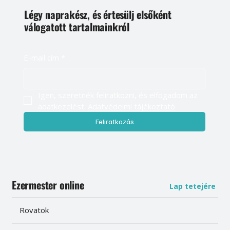
Légy naprakész, és értesülj elsőként
válogatott tartalmainkról
E-mail cím
*
Igen, szeretnék feliratkozni, és elfogadom az 
adatkezelést. 
Adatvédelmi tájékoztató
Feliratkozás
Ezermester online
Lap tetejére
Rovatok