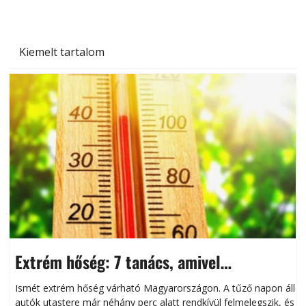
Kiemelt tartalom
Extrém hőség: 7 tanács, amivel
megóvhatjuk autónkat a nyári károktól
Ismét extrém hőség várható Magyarországon. A tűző napon álló
autók utastere már néhány perc alatt rendkívül felmelegszik, és