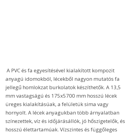
 A PVC és fa egyesítésével kialakított kompozit 
anyagú idomokból, lécekből nagyon mutatós fa 
jellegű homlokzat burkolatok készíthetők. A 13,5 
mm vastagságú és 175x5700 mm hosszú lécek 
üreges kialakításúak, a felületük sima vagy 
hornyolt. A lécek anyagukban több árnyalatban 
színezettek, víz és időjárásállók, jó hőszigetelők, és 
hosszú élettartamúak. Vízszintes és függőleges 