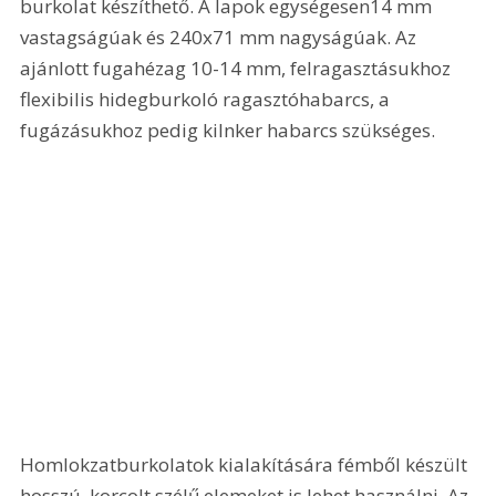
burkolat készíthető. A lapok egységesen14 mm 
vastagságúak és 240x71 mm nagyságúak. Az 
ajánlott fugahézag 10-14 mm, felragasztásukhoz 
flexibilis hidegburkoló ragasztóhabarcs, a 
fugázásukhoz pedig kilnker habarcs szükséges.
Homlokzatburkolatok kialakítására fémből készült 
hosszú, korcolt szélű elemeket is lehet használni. Az 