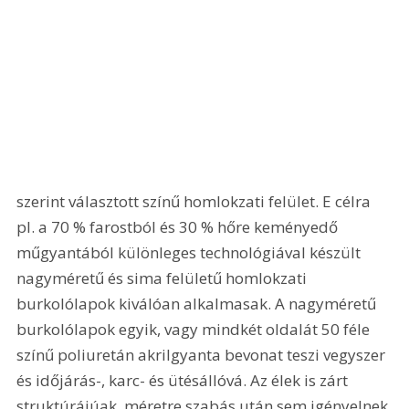
szerint választott színű homlokzati felület. E célra 
pl. a 70 % farostból és 30 % hőre keményedő 
műgyantából különleges technológiával készült 
nagyméretű és sima felületű homlokzati 
burkolólapok kiválóan alkalmasak. A nagyméretű 
burkolólapok egyik, vagy mindkét oldalát 50 féle 
színű poliuretán akrilgyanta bevonat teszi vegyszer 
és időjárás-, karc- és ütésállóvá. Az élek is zárt 
struktúrájúak, méretre szabás után sem igényelnek 