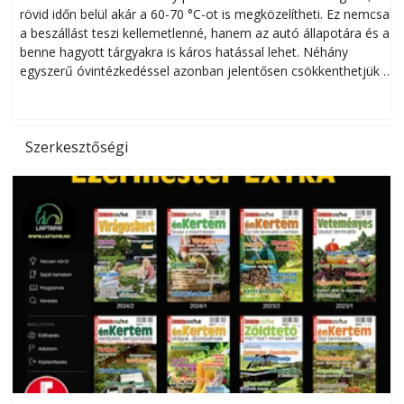
rövid időn belül akár a 60-70 °C-ot is megközelítheti. Ez nemcsak
n
a beszállást teszi kellemetlenné, hanem az autó állapotára és a
benne hagyott tárgyakra is káros hatással lehet. Néhány
egyszerű óvintézkedéssel azonban jelentősen csökkenthetjük a
hőség káros hatásait.
l
Szerkesztőségi