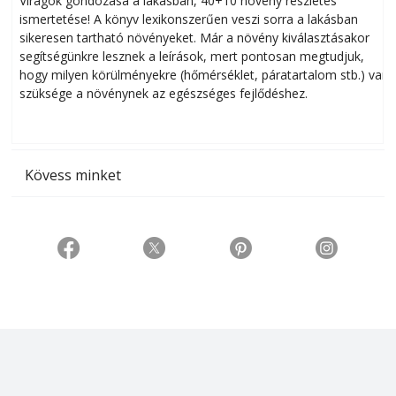
Virágok gondozása a lakásban, 40+10 növény részletes
ismertetése! A könyv lexikonszerűen veszi sorra a lakásban
s
sikeresen tart­ha­tó növényeket. Már a növény kiválasztásakor
h
segítségünkre lesznek a leírások, mert pontosan megtudjuk,
k
hogy milyen körülményekre (hőmérséklet, páratartalom stb.) van
szüksége a növénynek az egészséges fejlődéshez.
t
Kövess minket