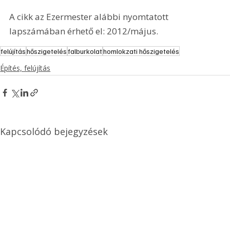
A cikk az Ezermester alábbi nyomtatott 
lapszámában érhető el: 2012/május.
felújítás
hőszigetelés
falburkolat
homlokzati hőszigetelés
Építés, felújítás
Kapcsolódó bejegyzések