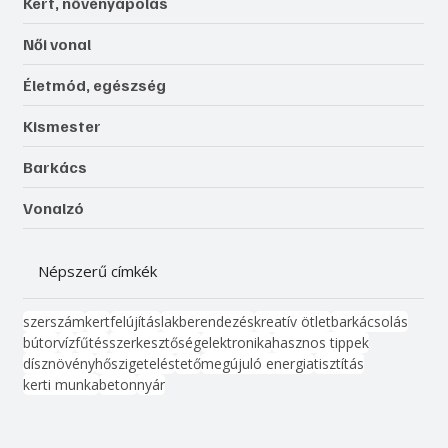
Kert, növényápolás
Női vonal
Életmód, egészség
Kismester
Barkács
Vonalzó
Népszerű címkék
szerszám
kert
felújítás
lakberendezés
kreatív ötlet
barkácsolás
bútor
víz
fűtés
szerkesztőség
elektronika
hasznos tippek
dísznövény
hőszigetelés
tető
megújuló energia
tisztítás
kerti munka
beton
nyár