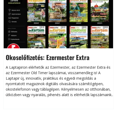
Okoselőfizetés: Ezermester Extra
A Laptapiron elérhetők az Ezermester, az Ezermester Extra és
az Ezermester Old Timer lapszámai, visszamenőleg is! A
Laptapir új, innovatív, praktikus és egyedi megoldás a
L
nyomtatott magazinok digitális olvasására számítógépen,
okostelefonon vagy táblagépen. Kényelmesen az otthonában,
útközben vagy nyaralás, pihenés alatt is elérhetők lapszámaink.
ú
Bárhol, bármikor, akár külföldön élve vagy dolgozva is
B
olvashatók az Ezermester lapszámai. A Laptapir kényelmes
megoldás, mert: – t