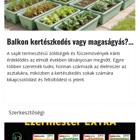
Balkon kertészkedés vagy magaságyás?
Helytakarékos kertészkedés
A saját termesztésű zöldségek és fűszernövények iránti
érdeklődés az elmúlt években látványosan megnőtt. Egyre
többen szeretnék tudni, honnan származik az élelmiszer az
l
asztalukra, miközben a kertészkedés sokak számára
kikapcsolódást és feltöltődést is jelent.
é
d
Szerkesztőségi