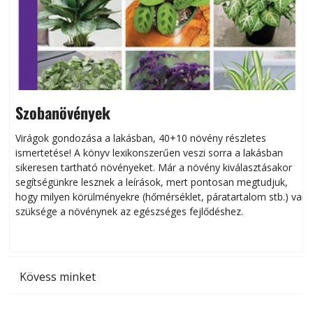
Szobanövények
Virágok gondozása a lakásban, 40+10 növény részletes
ismertetése! A könyv lexikonszerűen veszi sorra a lakásban
s
sikeresen tart­ha­tó növényeket. Már a növény kiválasztásakor
h
segítségünkre lesznek a leírások, mert pontosan megtudjuk,
k
hogy milyen körülményekre (hőmérséklet, páratartalom stb.) van
szüksége a növénynek az egészséges fejlődéshez.
t
Kövess minket