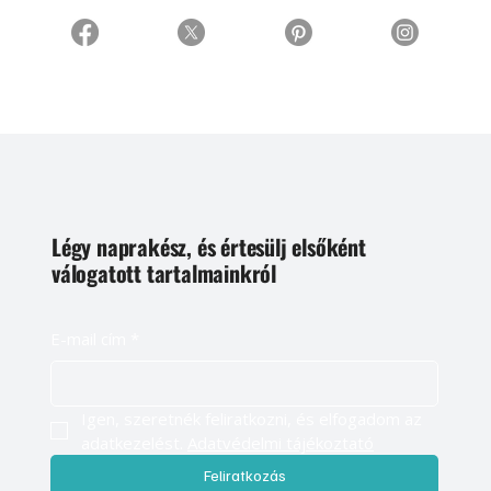
Légy naprakész, és értesülj elsőként
válogatott tartalmainkról
E-mail cím
*
Igen, szeretnék feliratkozni, és elfogadom az 
adatkezelést. 
Adatvédelmi tájékoztató
Feliratkozás