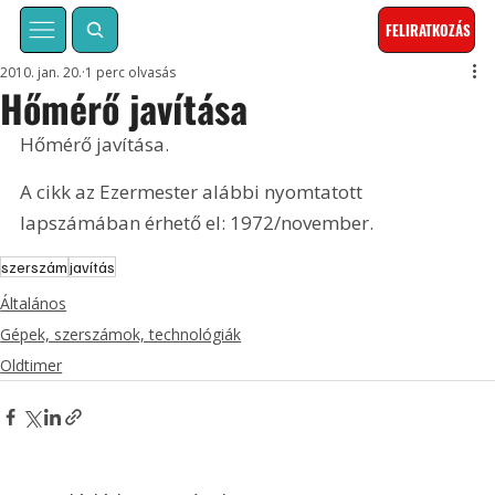
FELIRATKOZÁS
2010. jan. 20.
1 perc olvasás
Hőmérő javítása
Hőmérő javítása. 
A cikk az Ezermester alábbi nyomtatott 
lapszámában érhető el: 1972/november.
szerszám
javítás
Általános
Gépek, szerszámok, technológiák
Oldtimer