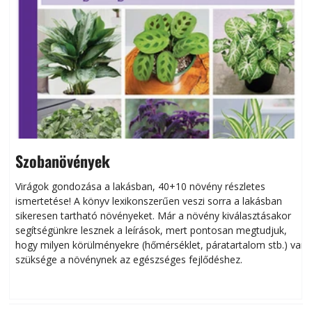
Szobanövények
Virágok gondozása a lakásban, 40+10 növény részletes
ismertetése! A könyv lexikonszerűen veszi sorra a lakásban
s
sikeresen tart­ha­tó növényeket. Már a növény kiválasztásakor
h
segítségünkre lesznek a leírások, mert pontosan megtudjuk,
k
hogy milyen körülményekre (hőmérséklet, páratartalom stb.) van
szüksége a növénynek az egészséges fejlődéshez.
t