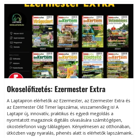
Okoselőfizetés: Ezermester Extra
A Laptapiron elérhetők az Ezermester, az Ezermester Extra és
az Ezermester Old Timer lapszámai, visszamenőleg is! A
Laptapir új, innovatív, praktikus és egyedi megoldás a
L
nyomtatott magazinok digitális olvasására számítógépen,
okostelefonon vagy táblagépen. Kényelmesen az otthonában,
útközben vagy nyaralás, pihenés alatt is elérhetők lapszámaink.
ú