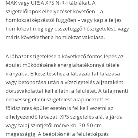
MAK vagy URSA XPS N-R-I táblákat. A 
szigetelőlapok elhelyezését követően – a 
homlokzatképzéstől függően – vagy kap a teljes 
homlokzat még egy összefüggő hőszigetelést, vagy 
máris következhet a homlokzat vakolása.
A lábazat szigetelése a következő fontos lépés az 
épület működésének energiahatékonnyá tétele 
irányába. Elké­szítéséhez a lábazati fal falazása 
vagy betonozása után a vízszigetelés aljzataként 
dörzsvakolattal kell ellátni a felületet. A talajmenti 
nedvesség elleni szigetelést alápincézett és 
földszintes épület esetén is fel kell vezetni az 
elhelyezendő lábazati XPS szigetelés alá, a járda 
vagy talaj szintjétől mérve kb. 30-50 cm 
magasságig. A beépítésnél a felületképzés 