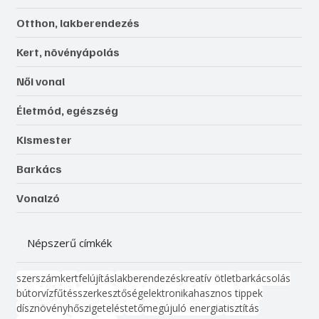
Otthon, lakberendezés
Kert, növényápolás
Női vonal
Életmód, egészség
Kismester
Barkács
Vonalzó
Népszerű címkék
szerszám
kert
felújítás
lakberendezés
kreatív ötlet
barkácsolás
bútor
víz
fűtés
szerkesztőség
elektronika
hasznos tippek
dísznövény
hőszigetelés
tető
megújuló energia
tisztítás