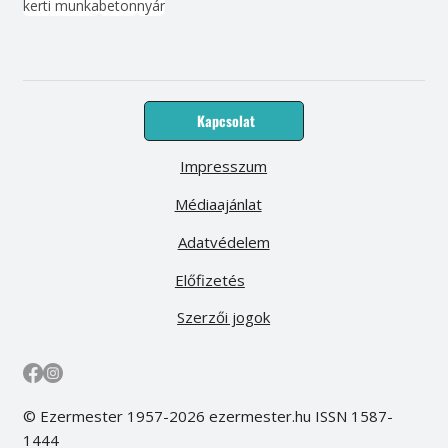
kerti munka
beton
nyár
Kapcsolat
Impresszum
Médiaajánlat
Adatvédelem
Előfizetés
Szerzői jogok
© Ezermester 1957-2026 ezermester.hu ISSN 1587-
1444