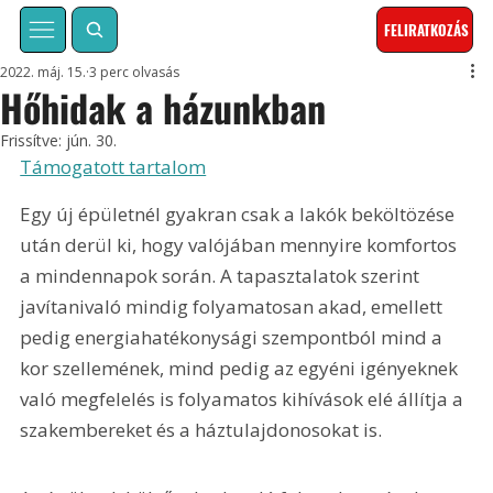
FELIRATKOZÁS
2022. máj. 15.
3 perc olvasás
Hőhidak a házunkban
Frissítve:
jún. 30.
Támogatott tartalom
Egy új épületnél gyakran csak a lakók beköltözése 
után derül ki, hogy valójában mennyire komfortos 
a mindennapok során. A tapasztalatok szerint 
javítanivaló mindig folyamatosan akad, emellett 
pedig energiahatékonysági szempontból mind a 
kor szellemének, mind pedig az egyéni igényeknek 
való megfelelés is folyamatos kihívások elé állítja a 
szakembereket és a háztulajdonosokat is.