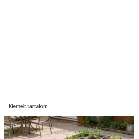
Tiszta homlokzat éveken át
Kiemelt tartalom