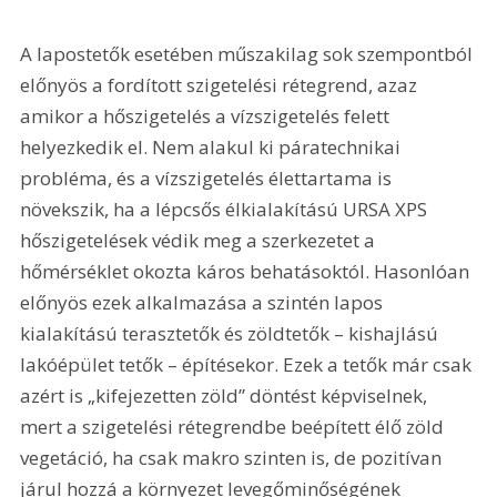
A lapostetők esetében műszakilag sok szempontból 
előnyös a fordított szigetelési rétegrend, azaz 
amikor a hőszigetelés a vízszigetelés felett 
helyezkedik el. Nem alakul ki páratechnikai 
probléma, és a vízszigetelés élettartama is 
növekszik, ha a lépcsős élkialakítású URSA XPS 
hőszigetelések védik meg a szerkezetet a 
hőmérséklet okozta káros behatásoktól. Hasonlóan 
előnyös ezek alkalmazása a szintén lapos 
kialakítású terasztetők és zöldtetők – kishajlású 
lakóépület tetők – építésekor. Ezek a tetők már csak 
azért is „kifejezetten zöld” döntést képviselnek, 
mert a szigetelési rétegrendbe beépített élő zöld 
vegetáció, ha csak makro szinten is, de pozitívan 
járul hozzá a környezet levegőminőségének 