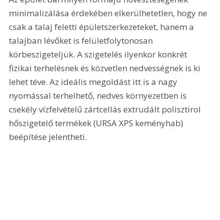
minimalizálása érdekében elkerülhetetlen, hogy ne 
csak a talaj feletti épületszerkezeteket, hanem a 
talajban lévőket is felületfolytonosan 
körbeszigeteljük. A szigetelés ilyenkor konkrét 
fizikai terhelésnek és közvetlen nedvességnek is ki 
lehet téve. Az ideális megoldást itt is a nagy 
nyomással terhelhető, nedves környezetben is 
csekély vízfelvételű zártcellás extrudált polisztirol 
hőszigetelő termékek (URSA XPS keményhab) 
beépítése jelentheti.