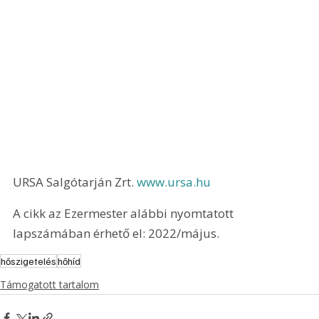
URSA Salgótarján Zrt. 
www.ursa.hu
A cikk az Ezermester alábbi nyomtatott 
lapszámában érhető el: 2022/május.
hőszigetelés
hőhíd
Támogatott tartalom