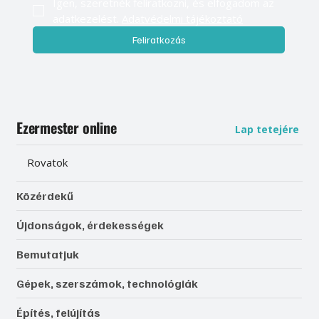
Igen, szeretnék feliratkozni, és elfogadom az 
adatkezelést. 
Adatvédelmi tájékoztató
Feliratkozás
Ezermester online
Lap tetejére
Rovatok
Közérdekű
Újdonságok, érdekességek
Bemutatjuk
Gépek, szerszámok, technológiák
Építés, felújítás