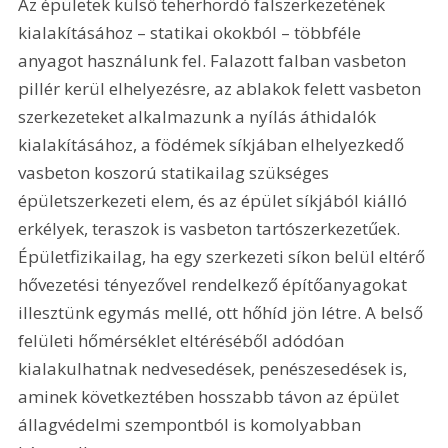
Az épületek külső teherhordó falszerkezetének 
kialakításához – statikai okokból – többféle 
anyagot használunk fel. Falazott falban vasbeton 
pillér kerül elhelyezésre, az ablakok felett vasbeton 
szerkezeteket alkalmazunk a nyílás áthidalók 
kialakításához, a födémek síkjában elhelyezkedő 
vasbeton koszorú statikailag szükséges 
épületszerkezeti elem, és az épület síkjából kiálló 
erkélyek, teraszok is vasbeton tartószerkezetűek. 
Épületfizikailag, ha egy szerkezeti síkon belül eltérő 
hővezetési tényezővel rendelkező építőanyagokat 
illesztünk egymás mellé, ott hőhíd jön létre. A belső 
felületi hőmérséklet eltéréséből adódóan 
kialakulhatnak nedvesedések, penészesedések is, 
aminek következtében hosszabb távon az épület 
állagvédelmi szempontból is komolyabban 