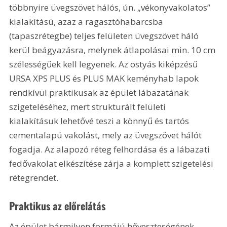
többnyire üvegszövet hálós, ún. „vékonyvakolatos” 
kialakítású, azaz a ragasztóhabarcsba 
(tapaszrétegbe) teljes felületen üvegszövet háló 
kerül beágyazásra, melynek átlapolásai min. 10 cm 
szélességűek kell legyenek. Az ostyás kiképzésű 
URSA XPS PLUS és PLUS MAK keményhab lapok 
rendkívül praktikusak az épület lábazatának 
szigeteléséhez, mert strukturált felületi 
kialakításuk lehetővé teszi a könnyű és tartós 
cementalapú vakolást, mely az üvegszövet hálót 
fogadja. Az alapozó réteg felhordása és a lábazati 
fedővakolat elkészítése zárja a komplett szigetelési 
rétegrendet.
Praktikus az előrelátás
Az épület bármilyen formájú hőveszteségének 