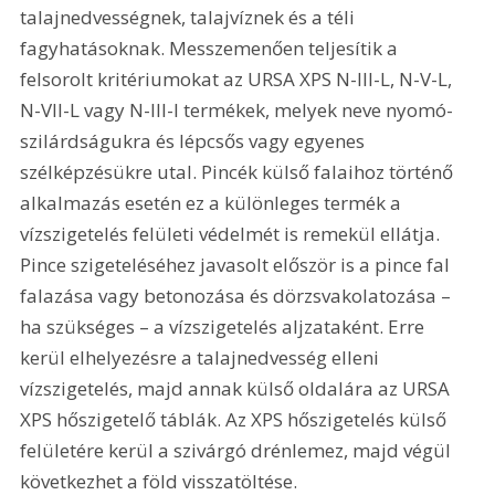
talajnedvességnek, talajvíznek és a téli 
fagyhatásoknak. Messzemenően teljesítik a 
felsorolt kritériumokat az URSA XPS N-III-L, N-V-L, 
N-VII-L vagy N-III-I termékek, melyek neve nyomó­
szilárdságukra és lépcsős vagy egyenes 
szélképzésükre utal. Pincék külső falaihoz történő 
alkalmazás esetén ez a különleges termék a 
vízszigetelés felületi védelmét is remekül ellátja. 
Pince szigeteléséhez javasolt először is a pince fal 
falazása vagy betonozása és dörzsvakolatozása – 
ha szükséges – a vízszigetelés aljzataként. Erre 
kerül elhelyezésre a talajnedvesség elleni 
vízszigetelés, majd annak külső oldalára az URSA 
XPS hőszigetelő táblák. Az XPS hőszigetelés külső 
felületére kerül a szivárgó drénlemez, majd végül 
következhet a föld visszatöltése.