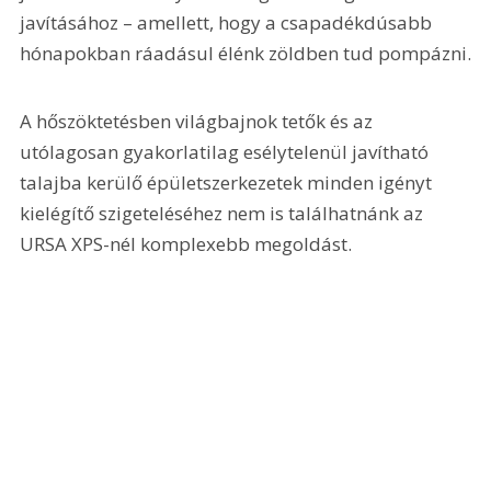
javításához – amellett, hogy a csapadékdúsabb 
hónapokban ráadásul élénk zöldben tud pompázni.
A hőszöktetésben világbajnok tetők és az 
utólagosan gyakorlatilag esélytelenül javítható 
talajba kerülő épületszerkezetek minden igényt 
kielégítő szigeteléséhez nem is találhatnánk az 
URSA XPS-nél komplexebb megoldást.