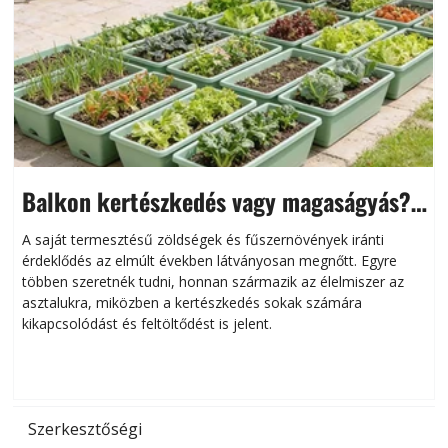
Balkon kertészkedés vagy magaságyás?
Helytakarékos kertészkedés
A saját termesztésű zöldségek és fűszernövények iránti
érdeklődés az elmúlt években látványosan megnőtt. Egyre
többen szeretnék tudni, honnan származik az élelmiszer az
l
asztalukra, miközben a kertészkedés sokak számára
kikapcsolódást és feltöltődést is jelent.
é
d
Szerkesztőségi