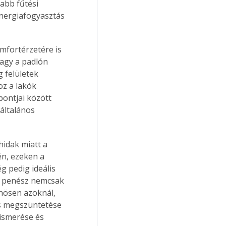
abb fűtési 
energiafogyasztás 
fortérzetére is 
vagy a padlón 
 felületek 
oz a lakók 
ontjai között 
általános 
idak miatt a 
én, ezeken a 
 pedig ideális 
A penész nemcsak 
nösen azoknál, 
és megszüntetése 
lismerése és 