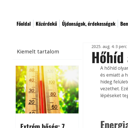
Főoldal
Közérdekű
Újdonságok, érdekességek
Bem
2025. aug. 4.
3 perc
Hőhíd
Kiemelt tartalom
A hőhíd olya
és emiatt a 
hideg felüle
vezethet. Ez
lépéseket t
Energi
Extrém hőség: 7