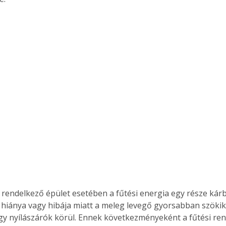
 rendelkező épület esetében a fűtési energia egy része kárb
 hiánya vagy hibája miatt a meleg levegő gyorsabban szökik 
y nyílászárók körül. Ennek következményeként a fűtési re