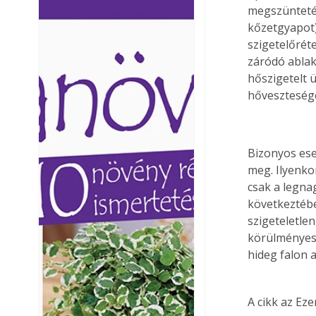
megszüntetés
Ezermester lapszámai. A
Ezermester lapszámai
kőzetgyapot)
Laptapir kényelmes megoldás,
Laptapir kényelmes 
szigetelőrét
mert: – t
mert: – t
záródó ablak
hőszigetelt 
hőveszteség
Bizonyos ese
meg. Ilyenko
csak a legna
következtébe
szigeteletle
körülményese
hideg falon 
A cikk az Ez