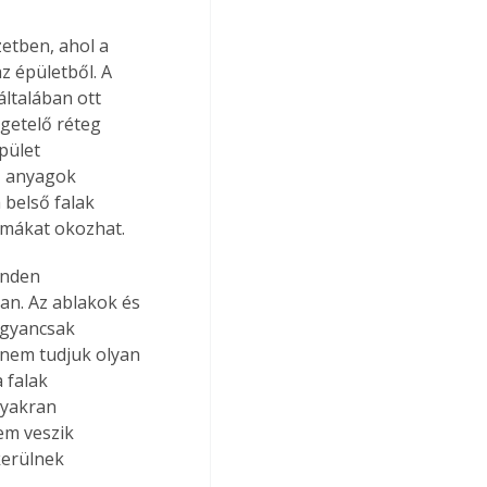
zetben, ahol a 
z épületből. A 
ltalában ott 
igetelő réteg 
pület 
ű anyagok 
 belső falak 
émákat okozhat.
inden 
an. Az ablakok és 
ugyancsak 
 nem tudjuk olyan 
 falak 
gyakran 
em veszik 
kerülnek 