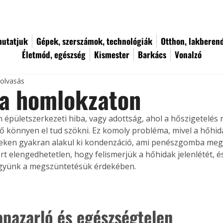
utatjuk
Gépek, szerszámok, technológiák
Otthon, lakberen
Életmód, egészség
Kismester
Barkács
Vonalzó
 olvasás
 a homlokzaton
n épületszerkezeti hiba, vagy adottság, ahol a hőszigetelés
hő könnyen el tud szökni. Ez komoly probléma, mivel a hőhida
teken gyakran alakul ki kondenzáció, ami penészgomba meg
ért elengedhetetlen, hogy felismerjük a hőhidak jelenlétét, é
együnk a megszüntetésük érdekében.
apazarló és egészségtelen