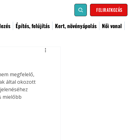
FELIRATKOZÁS
dezés
Építés, felújítás
Kert, növényápolás
Női vonal
 nem megfelelő, 
k által okozott 
jelenéséhez 
s mielőbb 