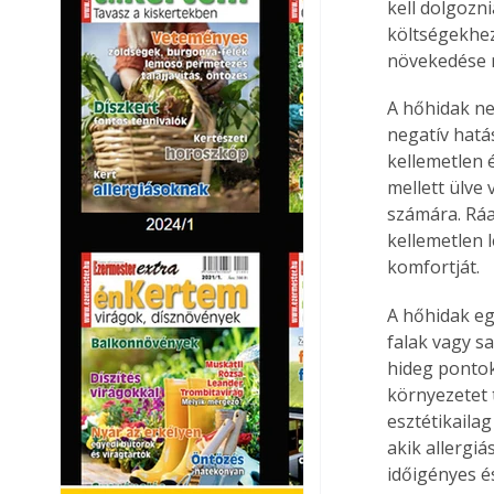
kell dolgozn
költségekhez
növekedése r
A hőhidak ne
negatív hatá
kellemetlen é
mellett ülve
számára. Ráa
kellemetlen 
komfortját.
A hőhidak eg
falak vagy s
hideg pontok
környezetet
esztétikaila
akik allergi
időigényes é