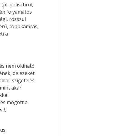
l. polisztirol, 
yén folyamatos 
gi, rosszul 
zerű, többkamrás, 
ti a 
és nem oldható 
ének, de ezeket 
dali szigetelés 
mint akár 
kkal 
lés mögött a 
mit)
us.