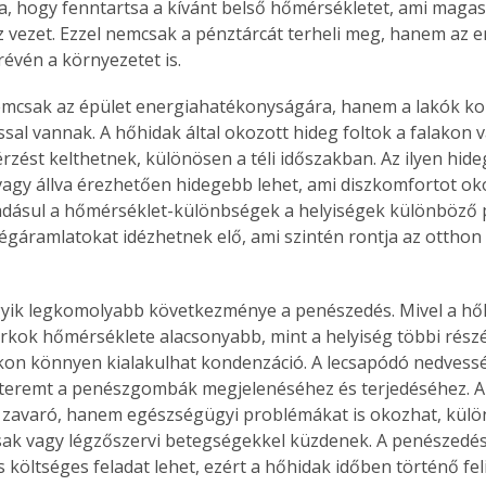
ia, hogy fenntartsa a kívánt belső hőmérsékletet, ami magas
 vezet. Ezzel nemcsak a pénztárcát terheli meg, hanem az 
évén a környezetet is.
mcsak az épület energiahatékonyságára, hanem a lakók kom
ssal vannak. A hőhidak által okozott hideg foltok a falakon 
rzést kelthetnek, különösen a téli időszakban. Az ilyen hideg
 vagy állva érezhetően hidegebb lehet, ami diszkomfortot ok
dásul a hőmérséklet-különbségek a helyiségek különböző p
légáramlatokat idézhetnek elő, ami szintén rontja az otthon 
yik legkomolyabb következménye a penészedés. Mivel a hőh
arkok hőmérséklete alacsonyabb, mint a helyiség többi rész
on könnyen kialakulhat kondenzáció. A lecsapódó nedvesség
 teremt a penészgombák megjelenéséhez és terjedéséhez. 
g zavaró, hanem egészségügyi problémákat is okozhat, külö
ásak vagy légzőszervi betegségekkel küzdenek. A penészed
s költséges feladat lehet, ezért a hőhidak időben történő fe