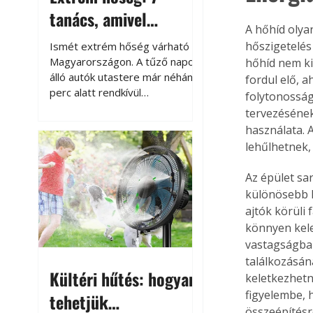
tanács, amivel
A hőhíd olyan
megóvhatjuk
hőszigetelés
Ismét extrém hőség várható
autónkat a nyári
Magyarországon. A tűző napon
hőhíd nem ki
álló autók utastere már néhány
fordul elő, 
károktól
perc alatt rendkívül
folytonosság
felmelegszik, és rövid időn belül
tervezésének
akár a 60-70 °C-ot is
használata. 
megközelítheti. Ez nemcsak a
lehűlhetnek,
beszállást teszi kellemetlenné,
hanem az autó állapotára és a
Az épület sa
benne hagyott tárgyakra is
különösebb h
káros hatással lehet. Néhány
ajtók körüli
egyszerű óvintézkedéssel
könnyen kele
azonban jelentősen
vastagságban
csökkenthetjük a hőség káros
találkozásán
hatásait.
Kültéri hűtés: hogyan
keletkezhetn
figyelembe, 
tehetjük
összeépítésr