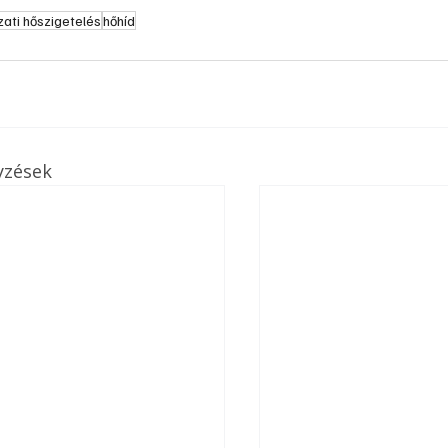
ati hőszigetelés
hőhíd
yzések