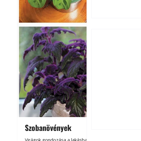
Falrepedés javítá
és mikor szükség
Szobanövények
Virágoskert: k
teraszon, laká
Virágok gondozása a lakásban,