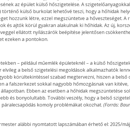
ének az épület külső hőszigetelése. A szigetelőanyagokkal (p
. A
 történő külső burkolat lehetővé teszi, hogy a hőhidak hel
megoldás,
eget hozzunk létre, ezzel megszüntetve a hőveszteséget. A ré
ok és ajtók körül gyakran alakulnak ki hőhidak. Az új, kors
üveggel ellátott nyílászárók beépítése jelentősen csökkenthe
et ezeken a pontokon.
tekben – például műemlék épületeknél – a külső hőszigetel
r elvileg a belső szigetelési megoldások alkalmazhatók lenn
gyobb körültekintéssel szabad megtervezni, hiszen a belső ol
n a falszerkezet sokkal nagyobb hőmozgásnak van kitéve, 
n állapotban. Ebben az esetben a hőhidak megszüntetése so
bb és bonyolultabb. További veszély, hogy a belső szigete
a páralecsapódás komoly problémákat okozhat. 
(
Forrás: Bau
ermester alábbi nyomtatott lapszámában érhető el: 2025/máj