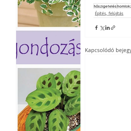
hőszigetelés
homlokz
Építés, felújítás
Kapcsolódó bejeg