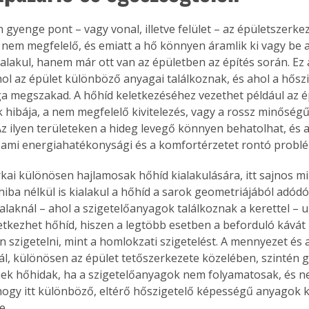
 gyenge pont – vagy vonal, illetve felület – az épületszerke
 nem megfelelő, és emiatt a hő könnyen áramlik ki vagy be a
alakul, hanem már ott van az épületben az építés során. Ez á
ahol az épület különböző anyagai találkoznak, és ahol a hősz
a megszakad. A hőhíd keletkezéséhez vezethet például az é
 hibája, a nem megfelelő kivitelezés, vagy a rossz minőség
Az ilyen területeken a hideg levegő könnyen behatolhat, és a
 ami energiahatékonysági és a komfortérzetet rontó probl
rkai különösen hajlamosak hőhíd kialakulására, itt sajnos m
iba nélkül is kialakul a hőhíd a sarok geometriájából adódó
 falaknál – ahol a szigetelőanyagok találkoznak a kerettel – 
tkezhet hőhíd, hiszen a legtöbb esetben a beforduló kávát
 szigetelni, mint a homlokzati szigetelést. A mennyezet és a
ál, különösen az épület tetőszerkezete közelében, szintén 
ek hőhidak, ha a szigetelőanyagok nem folyamatosak, és n
hogy itt különböző, eltérő hőszigetelő képességű anyagok 
e.