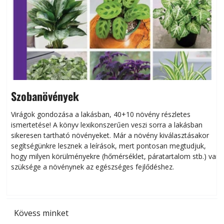
Szobanövények
Virágok gondozása a lakásban, 40+10 növény részletes
ismertetése! A könyv lexikonszerűen veszi sorra a lakásban
s
sikeresen tart­ha­tó növényeket. Már a növény kiválasztásakor
h
segítségünkre lesznek a leírások, mert pontosan megtudjuk,
k
hogy milyen körülményekre (hőmérséklet, páratartalom stb.) van
szüksége a növénynek az egészséges fejlődéshez.
t
Kövess minket