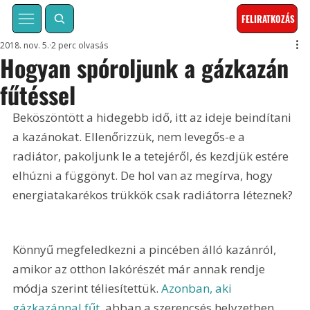
FELIRATKOZÁS
2018. nov. 5.
2 perc olvasás
Hogyan spóroljunk a gázkazán
fűtéssel
Beköszöntött a hidegebb idő, itt az ideje beindítani 
a kazánokat. Ellenőrizzük, nem levegős-e a 
radiátor, pakoljunk le a tetejéről, és kezdjük estére 
elhúzni a függönyt. De hol van az megírva, hogy 
energiatakarékos trükkök csak radiátorra léteznek?
Könnyű megfeledkezni a pincében álló kazánról, 
amikor az otthon lakórészét már annak rendje 
módja szerint téliesítettük. 
Azonban, aki 
gázkazánnal fűt
, abban a szerencsés helyzetben 