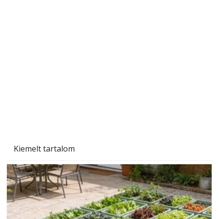
A varrógép és a varrás
Kiemelt tartalom