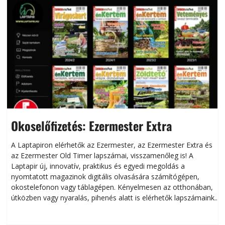
Okoselőfizetés: Ezermester Extra
A Laptapiron elérhetők az Ezermester, az Ezermester Extra és
az Ezermester Old Timer lapszámai, visszamenőleg is! A
Laptapir új, innovatív, praktikus és egyedi megoldás a
L
nyomtatott magazinok digitális olvasására számítógépen,
okostelefonon vagy táblagépen. Kényelmesen az otthonában,
útközben vagy nyaralás, pihenés alatt is elérhetők lapszámaink.
ú
Bárhol, bármikor, akár külföldön élve vagy dolgozva is
B
olvashatók az Ezermester lapszámai. A Laptapir kényelmes