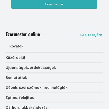
Feliratkozás
Ezermester online
Lap tetejére
Rovatok
Közérdekű
Újdonságok, érdekességek
Bemutatjuk
Gépek, szerszámok, technológiák
Építés, felújítás
Otthon, lakberendezés