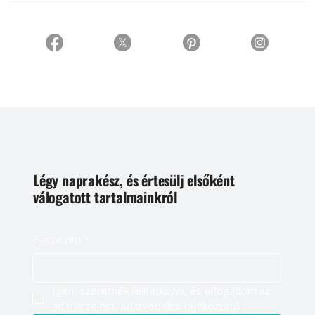
Légy naprakész, és értesülj elsőként
válogatott tartalmainkról
E-mail cím
*
Igen, szeretnék feliratkozni, és elfogadom az 
adatkezelést. 
Adatvédelmi tájékoztató