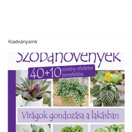
megoldás, mert: – t
Kiadványaink