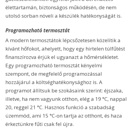
élettartamán, biztonságos működésén, de nem 
utolsó sorban növeli a készülék hatékonyságát is.
Programozható termosztát
A modern termosztátok lépcsőzetesen közelítik a 
kívánt hőfokot, ahelyett, hogy egy hirtelen túlfűtést 
finanszírozva érjük el ugyanazt a hőmérsékletet. 
Egy programozható termosztát kényelmi 
szempont, de megfelelő programozással 
hozzájárul a költséghatékonysághoz is. A 
programot állítsuk be szokásaink szerint: éjszaka, 
illetve, ha nem vagyunk otthon, elég a 19 °C, nappal 
20, reggel 21 °C. Hasznos funkció a szabadság 
üzemmód, ami 15 °C-on tartja az otthont, és haza 
érkeztünkre fűti csak fel újra.