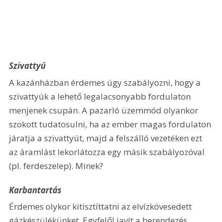
Szivattyú
A kazánházban érdemes úgy szabályozni, hogy a 
szivattyúk a lehető legalacsonyabb fordulaton 
menjenek csupán. A pazarló üzemmód olyankor 
szokott tudatosulni, ha az ember magas fordulaton 
járatja a szivattyút, majd a felszálló vezetéken ezt 
az áramlást lekorlátozza egy másik szabályozóval 
(pl. ferdeszelep). Minek?
Karbantartás
Érdemes olykor kitisztíttatni az elvízkövesedett 
gázkészülékünket. Egyfelől javít a berendezés 