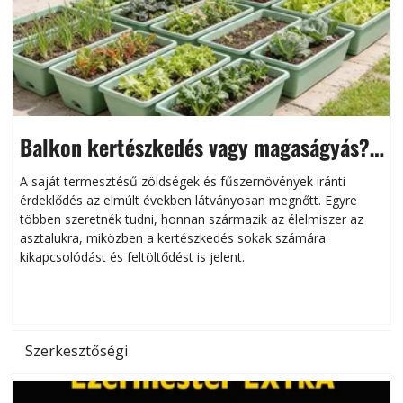
Balkon kertészkedés vagy magaságyás?
Helytakarékos kertészkedés
A saját termesztésű zöldségek és fűszernövények iránti
érdeklődés az elmúlt években látványosan megnőtt. Egyre
többen szeretnék tudni, honnan származik az élelmiszer az
l
asztalukra, miközben a kertészkedés sokak számára
kikapcsolódást és feltöltődést is jelent.
é
d
Szerkesztőségi