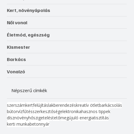
Kert, növényápolás
Női vonal
Életmód, egészség
Kismester
Barkács
Vonalzó
Népszerű címkék
szerszám
kert
felújítás
lakberendezés
kreatív ötlet
barkácsolás
bútor
víz
fűtés
szerkesztőség
elektronika
hasznos tippek
dísznövény
hőszigetelés
tető
megújuló energia
tisztítás
kerti munka
beton
nyár