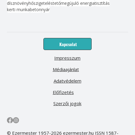
dísznövény
hőszigetelés
tető
megújuló energia
tisztítás
kerti munka
beton
nyár
Kapcsolat
Impresszum
Médiaajánlat
Adatvédelem
Előfizetés
Szerzői jogok
© Ezermester 1957-2026 ezermester.hu ISSN 1587-