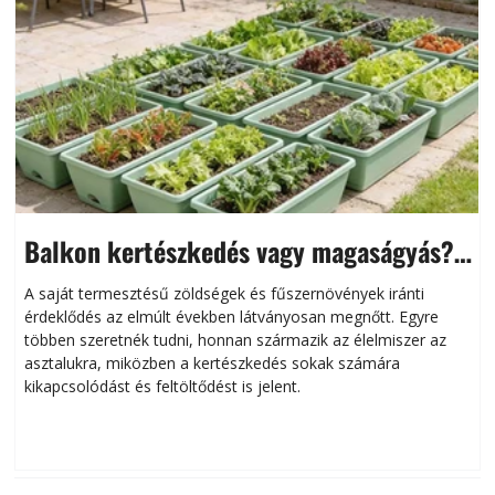
Balkon kertészkedés vagy magaságyás?
Helytakarékos kertészkedés
A saját termesztésű zöldségek és fűszernövények iránti
érdeklődés az elmúlt években látványosan megnőtt. Egyre
többen szeretnék tudni, honnan származik az élelmiszer az
l
asztalukra, miközben a kertészkedés sokak számára
kikapcsolódást és feltöltődést is jelent.
é
d