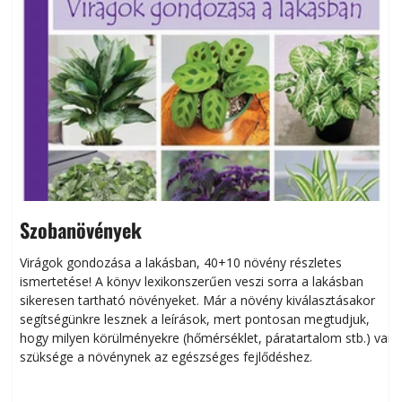
Szobanövények
Virágok gondozása a lakásban, 40+10 növény részletes
ismertetése! A könyv lexikonszerűen veszi sorra a lakásban
s
sikeresen tart­ha­tó növényeket. Már a növény kiválasztásakor
h
segítségünkre lesznek a leírások, mert pontosan megtudjuk,
k
hogy milyen körülményekre (hőmérséklet, páratartalom stb.) van
szüksége a növénynek az egészséges fejlődéshez.
t