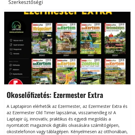
Szerkesztőségi
Okoselőfizetés: Ezermester Extra
A Laptapiron elérhetők az Ezermester, az Ezermester Extra és
az Ezermester Old Timer lapszámai, visszamenőleg is! A
Laptapir új, innovatív, praktikus és egyedi megoldás a
L
nyomtatott magazinok digitális olvasására számítógépen,
okostelefonon vagy táblagépen. Kényelmesen az otthonában,