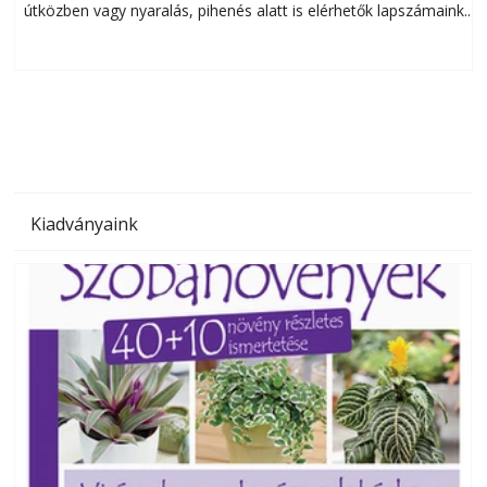
útközben vagy nyaralás, pihenés alatt is elérhetők lapszámaink.
ú
Bárhol, bármikor, akár külföldön élve vagy dolgozva is
B
olvashatók az Ezermester lapszámai. A Laptapir kényelmes
megoldás, mert: – t
Kiadványaink