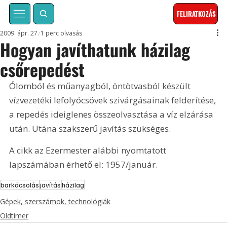
FELIRATKOZÁS
2009. ápr. 27.
1 perc olvasás
Hogyan javíthatunk házilag
csőrepedést
Ólomból és műanyagból, öntötvasból készült 
vízvezetéki lefolyócsövek szivárgásainak felderítése, 
a repedés ideiglenes összeolvasztása a víz elzárása 
után. Utána szakszerű javítás szükséges.  
A cikk az Ezermester alábbi nyomtatott 
lapszámában érhető el: 1957/január.
barkácsolás
javítás
házilag
Gépek, szerszámok, technológiák
Oldtimer