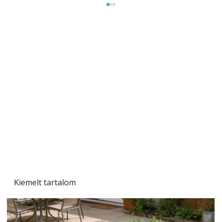
A varrógép és a varrás
Kiemelt tartalom