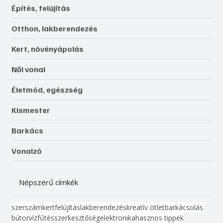
Építés, felújítás
Otthon, lakberendezés
Kert, növényápolás
Női vonal
Életmód, egészség
Kismester
Barkács
Vonalzó
Népszerű címkék
szerszám
kert
felújítás
lakberendezés
kreatív ötlet
barkácsolás
bútor
víz
fűtés
szerkesztőség
elektronika
hasznos tippek