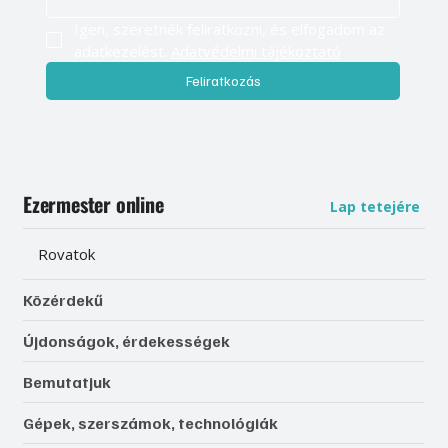
Igen, szeretnék feliratkozni, és elfogadom az 
adatkezelést. 
Adatvédelmi tájékoztató
Feliratkozás
Ezermester online
Lap tetejére
Rovatok
Közérdekű
Újdonságok, érdekességek
Bemutatjuk
Gépek, szerszámok, technológiák