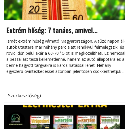
Extrém hőség: 7 tanács, amivel
megóvhatjuk autónkat a nyári károktól
Ismét extrém hőség várható Magyarországon. A tűző napon álló
autók utastere már néhány perc alatt rendkívül felmelegszik, és
rövid időn belül akár a 60-70 °C-ot is megközelítheti. Ez nemcsak
n
a beszállást teszi kellemetlenné, hanem az autó állapotára és a
benne hagyott tárgyakra is káros hatással lehet. Néhány
egyszerű óvintézkedéssel azonban jelentősen csökkenthetjük a
hőség káros hatásait.
l
Szerkesztőségi