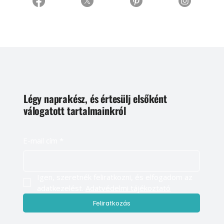
Légy naprakész, és értesülj elsőként
válogatott tartalmainkról
E-mail cím
*
Igen, szeretnék feliratkozni, és elfogadom az 
adatkezelést. 
Adatvédelmi tájékoztató
Feliratkozás