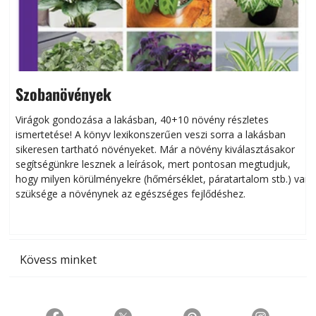
Szobanövények
Virágok gondozása a lakásban, 40+10 növény részletes
ismertetése! A könyv lexikonszerűen veszi sorra a lakásban
s
sikeresen tart­ha­tó növényeket. Már a növény kiválasztásakor
h
segítségünkre lesznek a leírások, mert pontosan megtudjuk,
k
hogy milyen körülményekre (hőmérséklet, páratartalom stb.) van
szüksége a növénynek az egészséges fejlődéshez.
t
Kövess minket