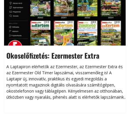
Okoselőfizetés: Ezermester Extra
A Laptapiron elérhetők az Ezermester, az Ezermester Extra és
az Ezermester Old Timer lapszámai, visszamenőleg is! A
Laptapir új, innovatív, praktikus és egyedi megoldás a
L
nyomtatott magazinok digitális olvasására számítógépen,
okostelefonon vagy táblagépen. Kényelmesen az otthonában,
útközben vagy nyaralás, pihenés alatt is elérhetők lapszámaink.
ú
Bárhol, bármikor, akár külföldön élve vagy dolgozva is
B
olvashatók az Ezermester lapszámai. A Laptapir kényelmes
megoldás, mert: – t