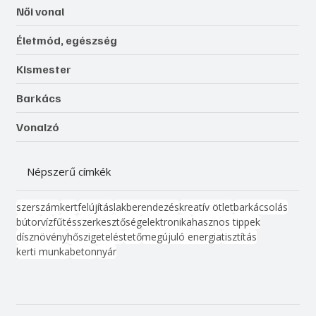
Női vonal
Életmód, egészség
Kismester
Barkács
Vonalzó
Népszerű címkék
szerszám
kert
felújítás
lakberendezés
kreatív ötlet
barkácsolás
bútor
víz
fűtés
szerkesztőség
elektronika
hasznos tippek
dísznövény
hőszigetelés
tető
megújuló energia
tisztítás
kerti munka
beton
nyár