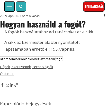
FELIRATKOZÁS
2009. ápr. 30.
1 perc olvasás
Hogyan használd a fogót?
A fogók használatához ad tanácsokat ez a cikk 
A cikk az Ezermester alábbi nyomtatott 
lapszámában érhető el: 1957/április.
szerszám
barkácsolás
kéziszerszám
fogó
Gépek, szerszámok, technológiák
Oldtimer
Kapcsolódó bejegyzések