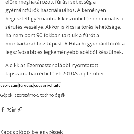
előre meghatározott fúrási sebesség a 
gyémántfúrók használatához. A keményen 
hegesztett gyémántnak köszönhetően minimális a 
sérülés veszélye. Akkor is kicsi a törés lehetősége, 
ha nem pont 90 fokban tartjuk a fúrót a 
munkadarabhoz képest. A Hitachi gyémántfúrók a 
legszívósabb és legkeményebb acélból készülnek.
A cikk az Ezermester alábbi nyomtatott 
lapszámában érhető el: 2010/szeptember.
szerszám
fúrógép
csavarbehajtó
Gépek, szerszámok, technológiák
Kapcsolódó bejegyzések