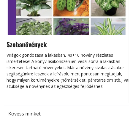
Szobanövények
Virágok gondozása a lakásban, 40+10 növény részletes
ismertetése! A könyv lexikonszerűen veszi sorra a lakásban
s
sikeresen tart­ha­tó növényeket. Már a növény kiválasztásakor
h
segítségünkre lesznek a leírások, mert pontosan megtudjuk,
k
hogy milyen körülményekre (hőmérséklet, páratartalom stb.) van
szüksége a növénynek az egészséges fejlődéshez.
t
Kövess minket