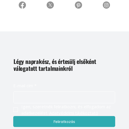
Légy naprakész, és értesülj elsőként
válogatott tartalmainkról
E-mail cím
*
Igen, szeretnék feliratkozni, és elfogadom az 
adatkezelést. 
Adatvédelmi tájékoztató
Feliratkozás