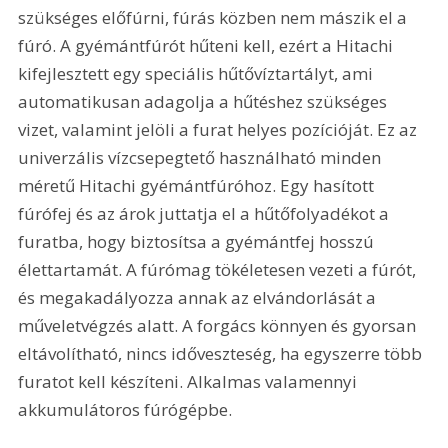
szükséges előfúrni, fúrás közben nem mászik el a 
fúró. A gyémántfúrót hűteni kell, ezért a Hitachi 
kifejlesztett egy speciális hűtővíztartályt, ami 
automatikusan adagolja a hűtéshez szükséges 
vizet, valamint jelöli a furat helyes pozícióját. Ez az 
univerzális vízcsepegtető használható minden 
méretű Hitachi gyémántfúróhoz. Egy hasított 
fúrófej és az árok juttatja el a hűtőfolyadékot a 
furatba, hogy biztosítsa a gyémántfej hosszú 
élettartamát. A fúrómag tökéletesen vezeti a fúrót, 
és megakadályozza annak az elvándorlását a 
műveletvégzés alatt. A forgács könnyen és gyorsan 
eltávolítható, nincs időveszteség, ha egyszerre több 
furatot kell készíteni. Alkalmas valamennyi 
akkumulátoros fúrógépbe.