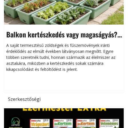
Balkon kertészkedés vagy magaságyás?
Helytakarékos kertészkedés
A saját termesztésű zöldségek és fűszernövények iránti
érdeklődés az elmúlt években látványosan megnőtt. Egyre
többen szeretnék tudni, honnan származik az élelmiszer az
l
asztalukra, miközben a kertészkedés sokak számára
kikapcsolódást és feltöltődést is jelent.
é
d
Szerkesztőségi