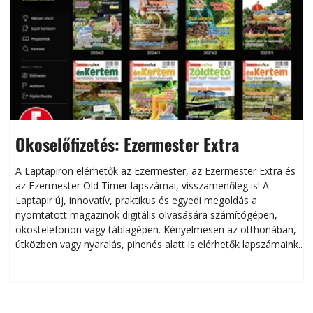
Okoselőfizetés: Ezermester Extra
A Laptapiron elérhetők az Ezermester, az Ezermester Extra és
az Ezermester Old Timer lapszámai, visszamenőleg is! A
Laptapir új, innovatív, praktikus és egyedi megoldás a
L
nyomtatott magazinok digitális olvasására számítógépen,
okostelefonon vagy táblagépen. Kényelmesen az otthonában,
útközben vagy nyaralás, pihenés alatt is elérhetők lapszámaink.
ú
Bárhol, bármikor, akár külföldön élve vagy dolgozva is
B
olvashatók az Ezermester lapszámai. A Laptapir kényelmes
megoldás, mert: – t