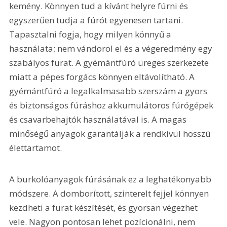
kemény. Könnyen tud a kívánt helyre fúrni és 
egyszerűen tudja a fúrót egyenesen tartani. 
Tapasztalni fogja, hogy milyen könnyű a 
használata; nem vándorol el és a végeredmény egy 
szabályos furat. A gyémántfúró üreges szerkezete 
miatt a pépes forgács könnyen eltávolítható. A 
gyémántfúró a legalkalmasabb szerszám a gyors 
és biztonságos fúráshoz akkumulátoros fúrógépek 
és csavarbehajtók használatával is. A magas 
minőségű anyagok garantálják a rendkívül hosszú 
élettartamot.
A burkolóanyagok fúrásának ez a leghatékonyabb 
módszere. A domborított, szinterelt fejjel könnyen 
kezdheti a furat készítését, és gyorsan végezhet 
vele. Nagyon pontosan lehet pozícionálni, nem 