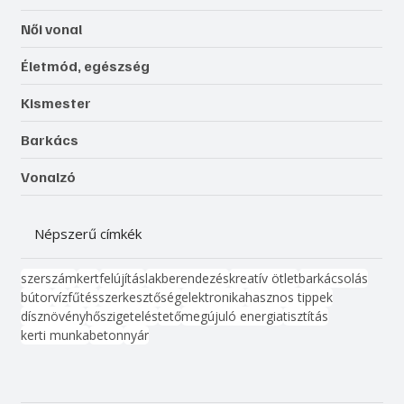
Női vonal
Életmód, egészség
Kismester
Barkács
Vonalzó
Népszerű címkék
szerszám
kert
felújítás
lakberendezés
kreatív ötlet
barkácsolás
bútor
víz
fűtés
szerkesztőség
elektronika
hasznos tippek
dísznövény
hőszigetelés
tető
megújuló energia
tisztítás
kerti munka
beton
nyár