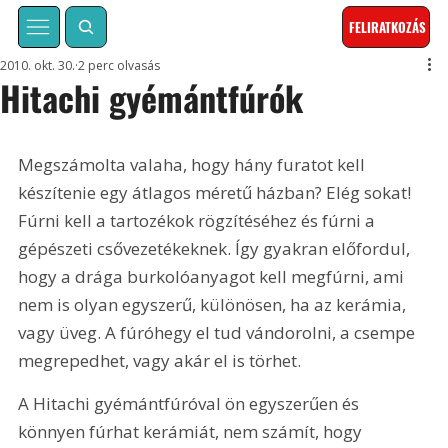
FELIRATKOZÁS
2010. okt. 30.
2 perc olvasás
Hitachi gyémántfúrók
Megszámolta valaha, hogy hány furatot kell 
készítenie egy átlagos méretű házban? Elég sokat! 
Fúrni kell a tartozékok rögzítéséhez és fúrni a 
gépészeti csővezetékeknek. Így gyakran előfordul, 
hogy a drága burkolóanyagot kell megfúrni, ami 
nem is olyan egyszerű, különösen, ha az kerámia, 
vagy üveg. A fúróhegy el tud vándorolni, a csempe 
megrepedhet, vagy akár el is törhet.
A Hitachi gyémántfúróval ön egyszerűen és 
könnyen fúrhat kerámiát, nem számít, hogy 