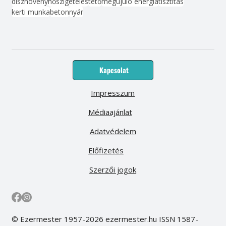
dísznövény
hőszigetelés
tető
megújuló energia
tisztítás
kerti munka
beton
nyár
Kapcsolat
Impresszum
Médiaajánlat
Adatvédelem
Előfizetés
Szerzői jogok
© Ezermester 1957-2026 ezermester.hu ISSN 1587-