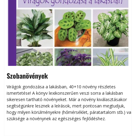
Szobanövények
Virágok gondozása a lakásban, 40+10 növény részletes
ismertetése! A könyv lexikonszerűen veszi sorra a lakásban
s
sikeresen tart­ha­tó növényeket. Már a növény kiválasztásakor
h
segítségünkre lesznek a leírások, mert pontosan megtudjuk,
k
hogy milyen körülményekre (hőmérséklet, páratartalom stb.) van
szüksége a növénynek az egészséges fejlődéshez.
t