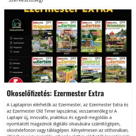
Okoselőfizetés: Ezermester Extra
A Laptapiron elérhetők az Ezermester, az Ezermester Extra és
az Ezermester Old Timer lapszámai, visszamenőleg is! A
Laptapir új, innovatív, praktikus és egyedi megoldás a
L
nyomtatott magazinok digitális olvasására számítógépen,
okostelefonon vagy táblagépen. Kényelmesen az otthonában,