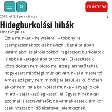
FELIRATKOZÁS
2019. júl. 8.
3 perc olvasás
Hidegburkolási hibák
Frissítve:
júl. 14.
Ezt a munkát – helytelenül – többnyire 
csempézésnek szokták nevezni, bár általában 
kerámiából és járó­lapokból ragasztott burkolatok 
is ebbe a kategóriába tartoznak. Elkészítésük 
köztudottan nem olcsó mulatság, érthető tehát, 
hogy ezért minőségi munkát várunk el a mestertől. 
Ám ez az igény nem mindig teljesül, és különösen 
akkor nem, ha a burkolási munka – anyagi okok 
miatt – saját kezűleg készül el. Egyes hibák akár 
azonnal is észrevehetők, de vannak esetek, amikor 
csak hosszabb idő elteltével jelentkeznek.