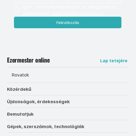
Igen, szeretnék feliratkozni, és elfogadom az 
adatkezelést. 
Adatvédelmi tájékoztató
Feliratkozás
Ezermester online
Lap tetejére
Rovatok
Közérdekű
Újdonságok, érdekességek
Bemutatjuk
Gépek, szerszámok, technológiák