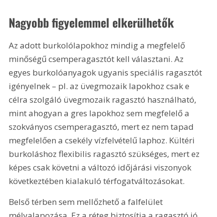
Nagyobb figyelemmel elkerülhetők
Az adott burkolólapokhoz mindig a megfelelő 
minőségű csemperagasztót kell választani. Az 
egyes burkolóanyagok ugyanis speciális ragasztót 
igényelnek – pl. az üvegmozaik lapokhoz csak e 
célra szolgáló üvegmozaik ragasztó használható, 
mint ahogyan a gres lapokhoz sem megfelelő a 
szokványos csemperagasztó, mert ez nem tapad 
megfelelően a csekély vízfelvételű laphoz. Kültéri 
burkoláshoz flexibilis ragasztó szükséges, mert ez 
képes csak követni a változó időjárási viszonyok 
következtében kialakuló térfogatváltozásokat.
Belső térben sem mellőzhető a falfelület 
mélyalapozása. Ez a réteg biztosítja a ragasztó jó 