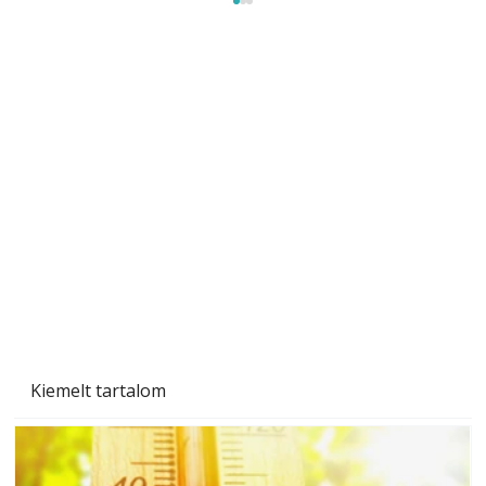
Betonjárda készítése lépésről lépésre – így
készül tartós betonburkolat
Kiemelt tartalom