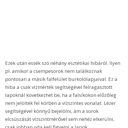
Ezek után essék szó néhány esztétikai hibáról. Ilyen 
pl. amikor a csempesorok nem találkoznak 
pontosan a másik falfelület burkolólapjaival. Ez a 
hiba a csak vízmérték segítségével felragasztott 
lapoknál következhet be, ha a falsíkokon előzőleg 
nem jelölték fel körben a vízszintes vonalat. Lézer 
segítségével könnyű bejelölni, ám a sorok 
elcsúszását vízszintmérővel sem nehéz elkerülni, 
csak jobban oda kell figyelni a lapok 