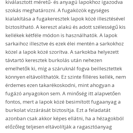
kiválasztott méretű- és anyagú lapokhoz igazodva 
szokás meghatározni. A fugaközök egységes 
kialakítása a fugakeresztek lapok közé illesztésével 
biztosítható. A kereszt alakú és adott szélességű kis 
kellékek kétféle módon is használhatók. A lapok 
sarkaihoz illesztve és ezek élei mentén a sarkokhoz 
közel a lapok közé szorítva. A sarkokba helyezett 
távtartó keresztek burkolás után nehezen 
emelhetők ki, míg a száruknál fogva beillesztettek 
könnyen eltávolíthatók. Ez szinte filléres kellék, nem 
érdemes ezen takarékoskodni, mint ahogyan a 
fugázó anyagokon sem. A minőség itt alapvetően 
fontos, mert a lapok közé besimított fugaanyag a 
burkolat vízzárását biztosítja. Ezt a feladatát 
azonban csak akkor képes ellátni, ha a hézagokból 
előzőleg teljesen eltávolítják a ragasztóanyag 