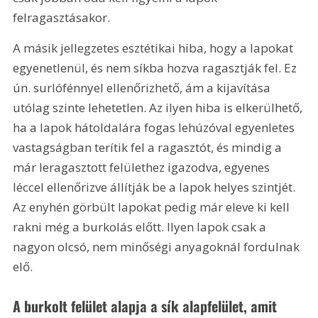
felragasztásakor.
A másik jellegzetes esztétikai hiba, hogy a lapokat 
egyenetlenül, és nem síkba hozva ragasztják fel. Ez 
ún. surlófénnyel ellenőrizhető, ám a kijavítása 
utólag szinte lehetetlen. Az ilyen hiba is elkerülhető, 
ha a lapok hátoldalára fogas lehúzóval egyenletes 
vastagságban terítik fel a ragasztót, és mindig a 
már leragasztott felülethez igazodva, egyenes 
léccel ellenőrizve állítják be a lapok helyes szintjét. 
Az enyhén görbült lapokat pedig már eleve ki kell 
rakni még a burkolás előtt. Ilyen lapok csak a 
nagyon olcsó, nem minőségi anyagoknál fordulnak 
elő.
A burkolt felület alapja a sík alapfelület, amit 