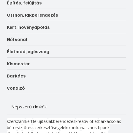
Építés, felújítás
Otthon, lakberendezés
Kert, növényápolás
Női vonal
Életmód, egészség
Kismester
Barkács
Vonalzó
Népszerű címkék
szerszám
kert
felújítás
lakberendezés
kreatív ötlet
barkácsolás
bútor
víz
fűtés
szerkesztőség
elektronika
hasznos tippek