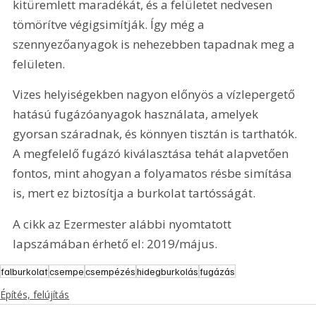
kitüremlett maradékát, és a felületet nedvesen 
tömörítve végigsimítják. Így még a 
szennyezőanyagok is nehezebben tapadnak meg a 
felületen.
Vizes helyiségekben nagyon előnyös a vízlepergető 
hatású fugázóanyagok használata, amelyek 
gyorsan száradnak, és könnyen tisztán is tarthatók. 
A megfelelő fugázó kiválasztása tehát alapvetően 
fontos, mint ahogyan a folyamatos résbe simítása 
is, mert ez biztosítja a burkolat tartósságát.
A cikk az Ezermester alábbi nyomtatott 
lapszámában érhető el: 2019/május.
falburkolat
csempe
csempézés
hidegburkolás
fugázás
Építés, felújítás