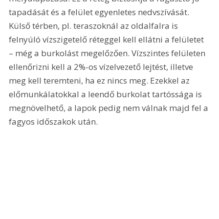
tapadását és a felület egyenletes nedvszívását. 
Külső térben, pl. teraszoknál az oldalfalra is 
felnyúló vízszigetelő réteggel kell ellátni a felületet 
– még a burkolást megelőzően. Vízszintes felületen 
ellenőrizni kell a 2%-os vízelvezető lejtést, illetve 
meg kell teremteni, ha ez nincs meg. Ezekkel az 
előmunkálatokkal a leendő burkolat tartóssága is 
megnövelhető, a lapok pedig nem válnak majd fel a 
fagyos időszakok után.