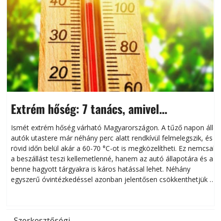
Extrém hőség: 7 tanács, amivel
megóvhatjuk autónkat a nyári károktól
Ismét extrém hőség várható Magyarországon. A tűző napon álló
autók utastere már néhány perc alatt rendkívül felmelegszik, és
rövid időn belül akár a 60-70 °C-ot is megközelítheti. Ez nemcsak
n
a beszállást teszi kellemetlenné, hanem az autó állapotára és a
benne hagyott tárgyakra is káros hatással lehet. Néhány
egyszerű óvintézkedéssel azonban jelentősen csökkenthetjük a
hőség káros hatásait.
l
Szerkesztőségi