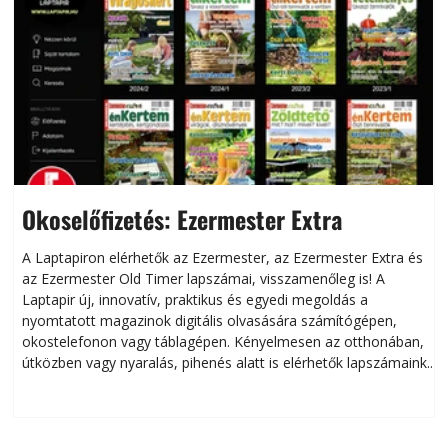
Okoselőfizetés: Ezermester Extra
A Laptapiron elérhetők az Ezermester, az Ezermester Extra és
az Ezermester Old Timer lapszámai, visszamenőleg is! A
Laptapir új, innovatív, praktikus és egyedi megoldás a
L
nyomtatott magazinok digitális olvasására számítógépen,
okostelefonon vagy táblagépen. Kényelmesen az otthonában,
útközben vagy nyaralás, pihenés alatt is elérhetők lapszámaink.
ú
Bárhol, bármikor, akár külföldön élve vagy dolgozva is
B
olvashatók az Ezermester lapszámai. A Laptapir kényelmes
megoldás, mert: – t