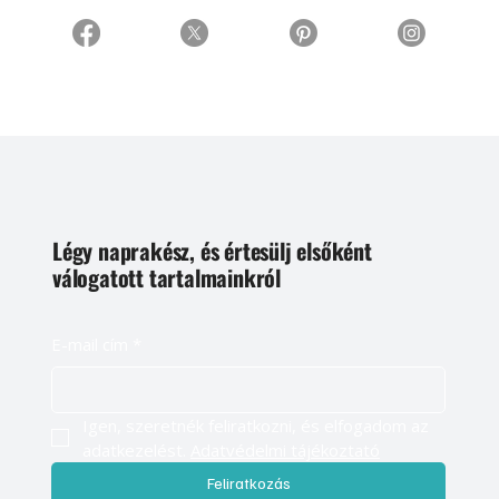
Légy naprakész, és értesülj elsőként
válogatott tartalmainkról
E-mail cím
*
Igen, szeretnék feliratkozni, és elfogadom az 
adatkezelést. 
Adatvédelmi tájékoztató
Feliratkozás