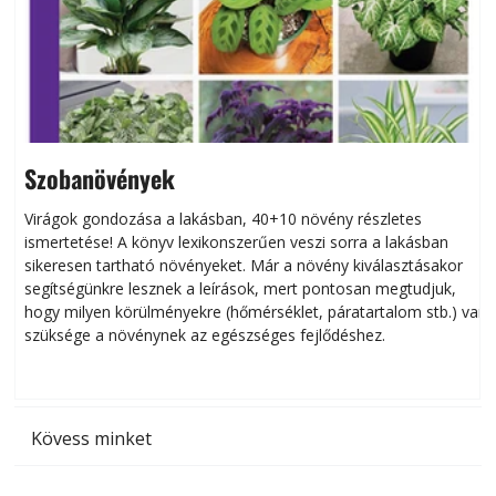
Szobanövények
Virágok gondozása a lakásban, 40+10 növény részletes
ismertetése! A könyv lexikonszerűen veszi sorra a lakásban
s
sikeresen tart­ha­tó növényeket. Már a növény kiválasztásakor
h
segítségünkre lesznek a leírások, mert pontosan megtudjuk,
k
hogy milyen körülményekre (hőmérséklet, páratartalom stb.) van
szüksége a növénynek az egészséges fejlődéshez.
t
Kövess minket