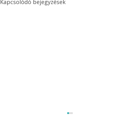
Kapcsolódó bejegyzések
Méretezett kétéltű antenna
Az Ezermester 1980/9. számában bemutatott
"Kétéltű antenna" nagy érdeklődést váltott ki.