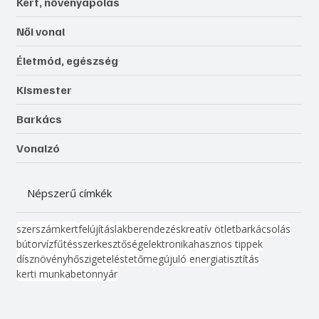
Kert, növényápolás
Női vonal
Életmód, egészség
Kismester
Barkács
Vonalzó
Népszerű címkék
szerszám
kert
felújítás
lakberendezés
kreatív ötlet
barkácsolás
bútor
víz
fűtés
szerkesztőség
elektronika
hasznos tippek
dísznövény
hőszigetelés
tető
megújuló energia
tisztítás
kerti munka
beton
nyár