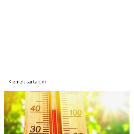
Szerzőjéhez sokan fordultak levelükkel és
személyesen is. Önzetlenül segített
mindenkinek, így több helyhez köt
Kiemelt tartalom