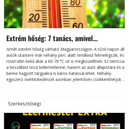
Extrém hőség: 7 tanács, amivel
megóvhatjuk autónkat a nyári károktól
Ismét extrém hőség várható Magyarországon. A tűző napon álló
autók utastere már néhány perc alatt rendkívül felmelegszik, és
rövid időn belül akár a 60-70 °C-ot is megközelítheti. Ez nemcsak
n
a beszállást teszi kellemetlenné, hanem az autó állapotára és a
benne hagyott tárgyakra is káros hatással lehet. Néhány
egyszerű óvintézkedéssel azonban jelentősen csökkenthetjük a
hőség káros hatásait.
l
Szerkesztőségi