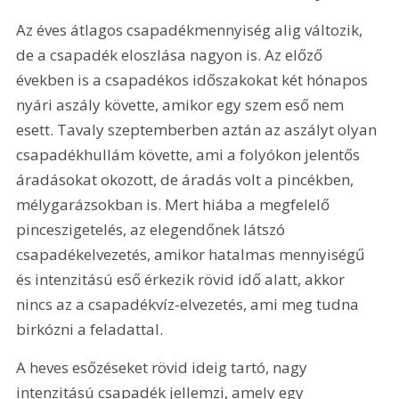
Az éves átlagos csapadékmennyiség alig változik, 
de a csapadék eloszlása nagyon is. Az előző 
években is a csapadékos időszakokat két hónapos 
nyári aszály követte, amikor egy szem eső nem 
esett. Tavaly szeptemberben aztán az aszályt olyan 
csapadékhullám követte, ami a folyókon jelentős 
áradásokat okozott, de áradás volt a pincékben, 
mélygarázsokban is. Mert hiába a megfelelő 
pinceszigetelés, az elegendőnek látszó 
csapadékelvezetés, amikor hatalmas mennyiségű 
és intenzitású eső érkezik rövid idő alatt, akkor 
nincs az a csapadékvíz-elvezetés, ami meg tudna 
birkózni a feladattal.
A heves esőzéseket rövid ideig tartó, nagy 
intenzitású csapadék jellemzi, amely egy 