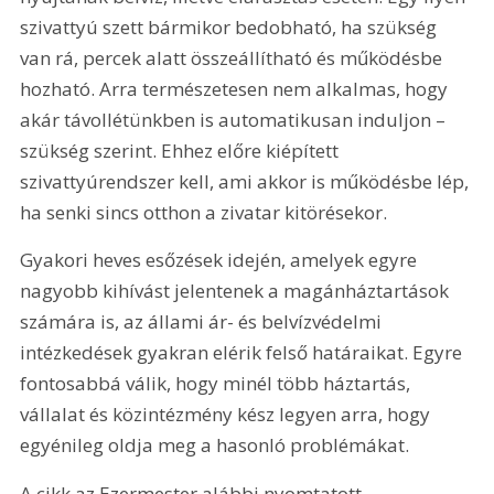
szivattyú szett bármikor bedobható, ha szükség 
van rá, percek alatt összeállítható és működésbe 
hozható. Arra természetesen nem alkalmas, hogy 
akár távollétünkben is automatikusan induljon – 
szükség szerint. Ehhez előre kiépített 
szivattyúrendszer kell, ami akkor is működésbe lép, 
ha senki sincs otthon a zivatar kitörésekor. 
Gyakori heves esőzések idején, amelyek egyre 
nagyobb kihívást jelentenek a magánháztartások 
számára is, az állami ár- és belvízvédelmi 
intézkedések gyakran elérik felső határaikat. Egyre 
fontosabbá válik, hogy minél több háztartás, 
vállalat és közintézmény kész legyen arra, hogy 
egyénileg oldja meg a hasonló problémákat.
A cikk az Ezermester alábbi nyomtatott 