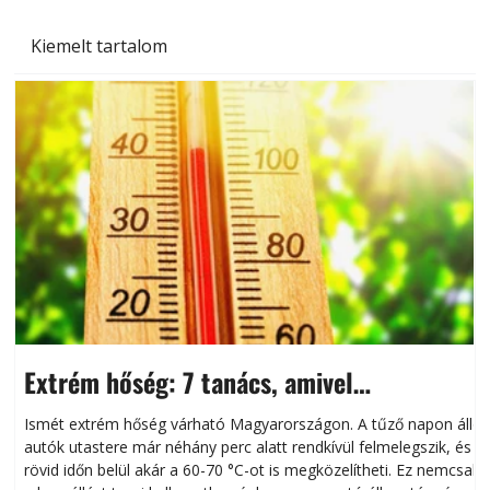
Kiemelt tartalom
Extrém hőség: 7 tanács, amivel
megóvhatjuk autónkat a nyári károktól
Ismét extrém hőség várható Magyarországon. A tűző napon álló
autók utastere már néhány perc alatt rendkívül felmelegszik, és
rövid időn belül akár a 60-70 °C-ot is megközelítheti. Ez nemcsak
n