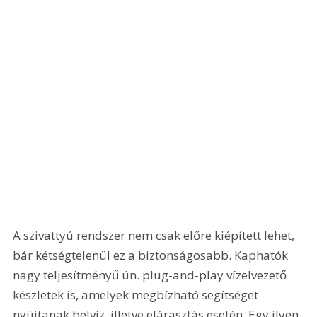
A szivattyú rendszer nem csak előre kiépített lehet, 
bár kétségtelenül ez a biztonságosabb. Kaphatók 
nagy teljesítményű ún. plug-and-play vízelvezető 
készletek is, amelyek megbízható segítséget 
nyújtanak belvíz, illetve elárasztás esetén. Egy ilyen 