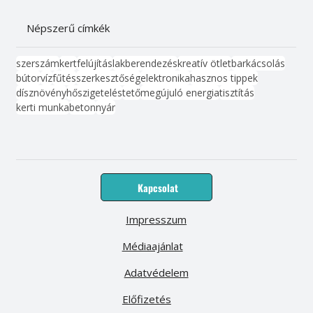
Népszerű címkék
szerszám
kert
felújítás
lakberendezés
kreatív ötlet
barkácsolás
bútor
víz
fűtés
szerkesztőség
elektronika
hasznos tippek
dísznövény
hőszigetelés
tető
megújuló energia
tisztítás
kerti munka
beton
nyár
Kapcsolat
Impresszum
Médiaajánlat
Adatvédelem
Előfizetés