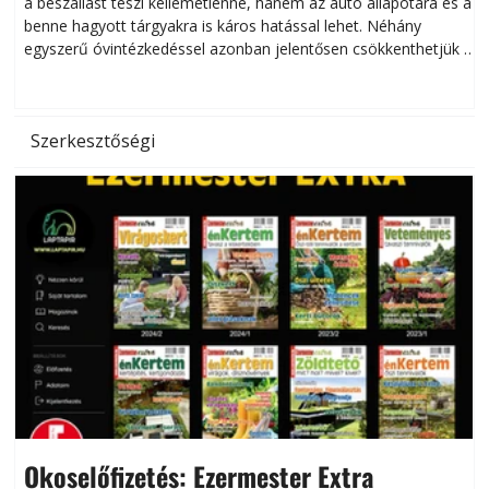
a beszállást teszi kellemetlenné, hanem az autó állapotára és a
benne hagyott tárgyakra is káros hatással lehet. Néhány
egyszerű óvintézkedéssel azonban jelentősen csökkenthetjük a
hőség káros hatásait.
l
Szerkesztőségi
Okoselőfizetés: Ezermester Extra