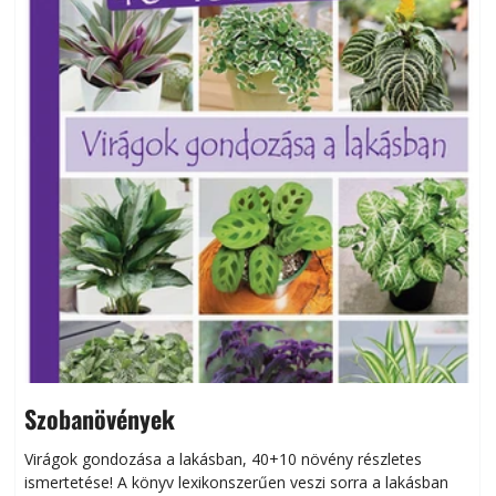
Szobanövények
Virágok gondozása a lakásban, 40+10 növény részletes
ismertetése! A könyv lexikonszerűen veszi sorra a lakásban
s