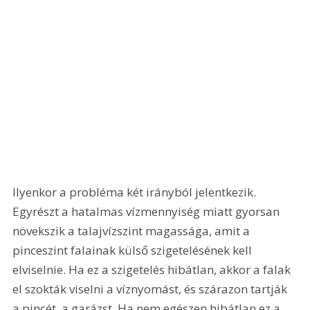
Ilyenkor a probléma két irányból jelentkezik. 
Egyrészt a hatalmas vízmennyiség miatt gyorsan 
növekszik a talajvízszint magassága, amit a 
pinceszint falainak külső szigetelésének kell 
elviselnie. Ha ez a szigetelés hibátlan, akkor a falak 
el szokták viselni a víznyomást, és szárazon tartják 
a pincét, a garázst. Ha nem egészen hibátlan ez a 