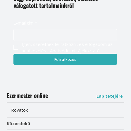
válogatott tartalmainkról
E-mail cím
*
Igen, szeretnék feliratkozni, és elfogadom az 
adatkezelést. 
Adatvédelmi tájékoztató
Feliratkozás
Ezermester online
Lap tetejére
Rovatok
Közérdekű