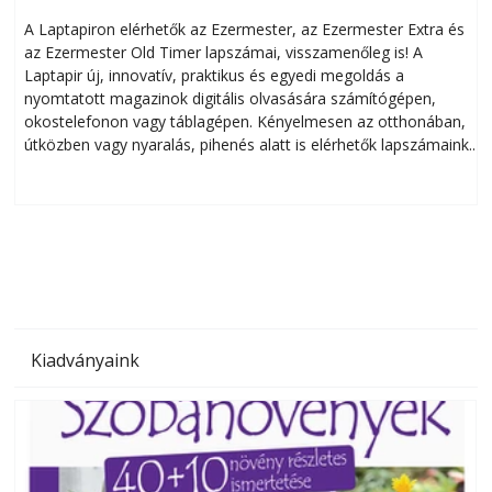
A Laptapiron elérhetők az Ezermester, az Ezermester Extra és
az Ezermester Old Timer lapszámai, visszamenőleg is! A
Laptapir új, innovatív, praktikus és egyedi megoldás a
L
nyomtatott magazinok digitális olvasására számítógépen,
okostelefonon vagy táblagépen. Kényelmesen az otthonában,
útközben vagy nyaralás, pihenés alatt is elérhetők lapszámaink.
ú
Bárhol, bármikor, akár külföldön élve vagy dolgozva is
B
olvashatók az Ezermester lapszámai. A Laptapir kényelmes
megoldás, mert: – t
Kiadványaink