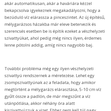
akár automatikusan, akár a haváriára kézzel 
bekapcsolva igyekeznek megakadályozni, hogy a 
bezúduló víz elárassza a pinceszintet. Az új építésű, 
mélygarázsos házakba már eleve betervezik és 
szerencsés esetben be is építik ezeket a vészhelyzeti 
szivattyúkat, ahol pedig még nincs ilyen, érdemes 
lenne pótolni addig, amíg nincs nagyobb baj.
További probléma még egy ilyen vészhelyzeti 
szivattyú rendszernek a méretezése. Lehet egy 
zsompszivattyúnak az a feladata, hogy amikor 
megtörtént a mélygarázs elárasztása, 5-10 cm víz 
gyűlt össze a padlón, de már megszűnt a víz 
utánpótlása, akkor néhány óra alatt 
kiszivattyúzzuk a vizet. Ehhez nem kell túl nagy 