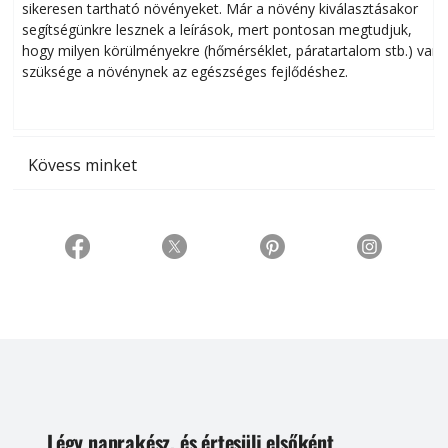
sikeresen tart­ha­tó növényeket. Már a növény kiválasztásakor
h
segítségünkre lesznek a leírások, mert pontosan megtudjuk,
k
hogy milyen körülményekre (hőmérséklet, páratartalom stb.) van
szüksége a növénynek az egészséges fejlődéshez.
t
Kövess minket
Légy naprakész, és értesülj elsőként