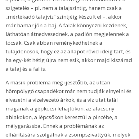
szigetelés – pl. nem a talajszintig, hanem csak a 
„mértékadó talajvíz” szintjéig készült el –, akkor 
már hamar jön a baj. A falak könnyezni kezdenek, 
láthatóan átnedvesednek, a padlón megjelennek a 
tócsák. Csak abban reménykedhetnek a 
tulajdonosok, hogy ez az állapot rövid ideig tart, és 
ha egy-két hétig újra nem esik, akkor majd kiszárad 
a talaj és a fal is.
A másik probléma még ijesztőbb, az utcán 
hömpölygő csapadékot már nem tudják elnyelni és 
elvezetni a vízelvezető árkok, és a víz utat talál 
magának a gépkocsi lehajtókon, az alacsony 
ablakokon, a lépcsőkön keresztül a pincébe, a 
mélygarázsba. Ennek a problémának az 
elhárítására szolgálnak a zsompszivattyúk, melyek 