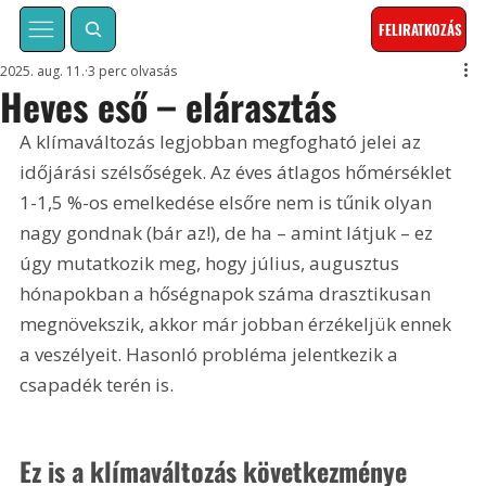
FELIRATKOZÁS
2025. aug. 11.
3 perc olvasás
Heves eső – elárasztás
A klímaváltozás legjobban megfogható jelei az 
időjárási szélsőségek. Az éves átlagos hőmérséklet 
1-1,5 %-os emelkedése elsőre nem is tűnik olyan 
nagy gondnak (bár az!), de ha – amint látjuk – ez 
úgy mutatkozik meg, hogy július, augusztus 
hónapokban a hőségnapok száma drasztikusan 
megnövekszik, akkor már jobban érzékeljük ennek 
a veszélyeit. Hasonló probléma jelentkezik a 
csapadék terén is.
Ez is a klímaváltozás következménye