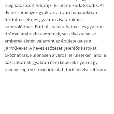
meghatározott földrajzi területre korlátozódik. Az 
ilyen események gyakran a nyári hónapokban 
fordulnak elő, és gyakran zivatarokhoz 
kapcsolódnak. Bárhol kialakulhatnak, és gyakran 
drámai árvizekhez vezetnek, veszélyeztetve az 
emberek életét, valamint az épületeket és a 
járműveket. A heves esőzések jelentős károkat 
okozhatnak, különösen a városi területeken, ahol a 
közcsatornák gyakran nem képesek ilyen nagy 
mennyiségű víz rövid idő alatt történő elvezetésére.