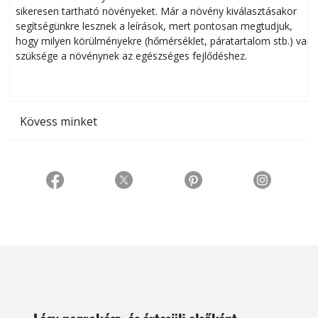
sikeresen tart­ha­tó növényeket. Már a növény kiválasztásakor
h
segítségünkre lesznek a leírások, mert pontosan megtudjuk,
k
hogy milyen körülményekre (hőmérséklet, páratartalom stb.) van
szüksége a növénynek az egészséges fejlődéshez.
t
Kövess minket