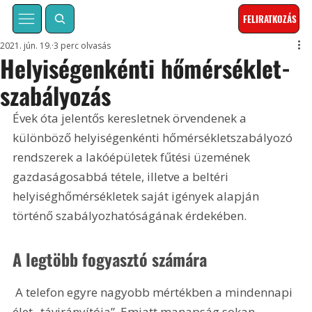
FELIRATKOZÁS
2021. jún. 19.
3 perc olvasás
Helyiségenkénti hőmérséklet-
szabályozás
Évek óta jelentős keresletnek örvendenek a 
különböző helyiségenkénti hőmérsékletszabályozó 
rendszerek a lakó­épületek fűtési üzemének 
gazdaságosabbá tétele, illetve a beltéri 
helyiséghőmérsékletek saját igények alapján 
történő szabályozhatóságának érdekében.
A legtöbb fogyasztó számára
 A telefon egyre nagyobb mértékben a mindennapi 
élet „távirányítója”. Emiatt manapság sokan 