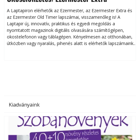
A Laptapiron elérhetők az Ezermester, az Ezermester Extra és
az Ezermester Old Timer lapszámai, visszamenőleg is! A
Laptapir új, innovatív, praktikus és egyedi megoldás a
L
nyomtatott magazinok digitális olvasására számítógépen,
okostelefonon vagy táblagépen. Kényelmesen az otthonában,
útközben vagy nyaralás, pihenés alatt is elérhetők lapszámaink.
ú
Bárhol, bármikor, akár külföldön élve vagy dolgozva is
B
olvashatók az Ezermester lapszámai. A Laptapir kényelmes
megoldás, mert: – t
Kiadványaink