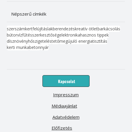
Népszerű címkék
szerszám
kert
felújítás
lakberendezés
kreatív ötlet
barkácsolás
bútor
víz
fűtés
szerkesztőség
elektronika
hasznos tippek
dísznövény
hőszigetelés
tető
megújuló energia
tisztítás
kerti munka
beton
nyár
Kapcsolat
Impresszum
Médiaajánlat
Adatvédelem
Előfizetés