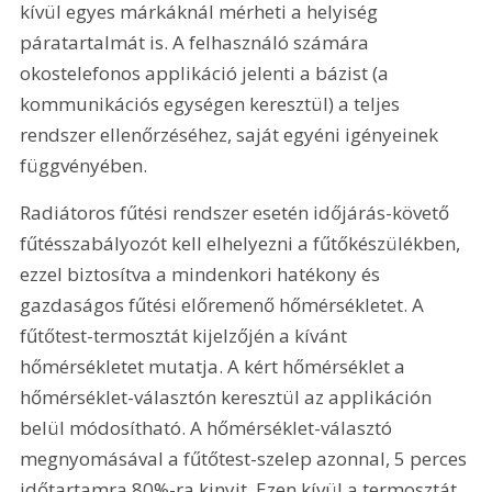
kívül egyes márkáknál mérheti a helyiség 
páratartalmát is. A felhasználó számára 
okostelefonos applikáció jelenti a bázist (a 
kommunikációs egységen keresztül) a teljes 
rendszer ellenőrzéséhez, saját egyéni igényeinek 
függvényében.
Radiátoros fűtési rendszer esetén időjárás-követő 
fűtésszabályozót kell elhelyezni a fűtőkészülékben, 
ezzel biztosítva a mindenkori hatékony és 
gazdaságos fűtési előremenő hőmérsékletet. A 
fűtőtest-termosztát kijelzőjén a kívánt 
hőmérsékletet mutatja. A kért hőmérséklet a 
hőmérséklet-választón keresztül az applikáción 
belül módosítható. A hőmérséklet-választó 
megnyomásával a fűtőtest-szelep azonnal, 5 perces 
időtartamra 80%-ra kinyit. Ezen kívül a termosztát 