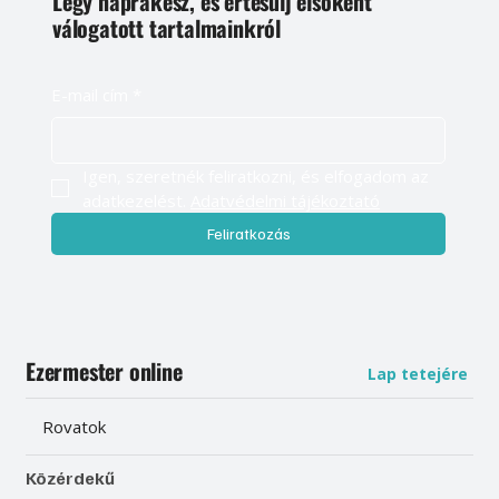
Légy naprakész, és értesülj elsőként
válogatott tartalmainkról
E-mail cím
*
Igen, szeretnék feliratkozni, és elfogadom az 
adatkezelést. 
Adatvédelmi tájékoztató
Feliratkozás
Ezermester online
Lap tetejére
Rovatok
Közérdekű