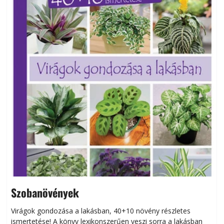
Szobanövények
Virágok gondozása a lakásban, 40+10 növény részletes
ismertetése! A könyv lexikonszerűen veszi sorra a lakásban
s