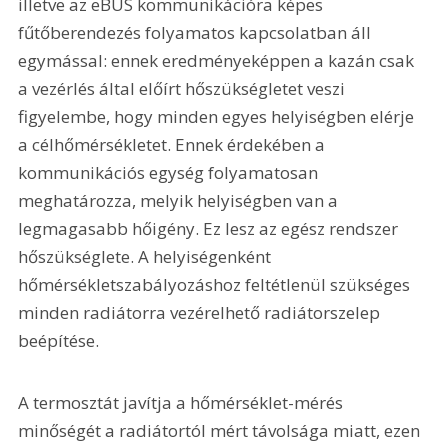
illetve az eBUS kommunikációra képes 
fűtőberendezés folyamatos kapcsolatban áll 
egymással: ennek eredményeképpen a kazán csak 
a vezérlés által előírt hőszükségletet veszi 
figyelembe, hogy minden egyes helyiségben elérje 
a célhőmérsékletet. Ennek érdekében a 
kommunikációs egység folyamatosan 
meghatározza, melyik helyiségben van a 
legmagasabb hőigény. Ez lesz az egész rendszer 
hőszükséglete. A helyiségenként 
hőmérsékletszabályozáshoz feltétlenül szükséges 
minden radiátorra vezérelhető radiátorszelep 
beépítése.
A termosztát javítja a hőmérséklet-mérés 
minőségét a radiátortól mért távolsága miatt, ezen 