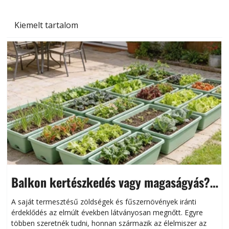
Kiemelt tartalom
Balkon kertészkedés vagy magaságyás?
Helytakarékos kertészkedés
A saját termesztésű zöldségek és fűszernövények iránti
érdeklődés az elmúlt években látványosan megnőtt. Egyre
többen szeretnék tudni, honnan származik az élelmiszer az
l