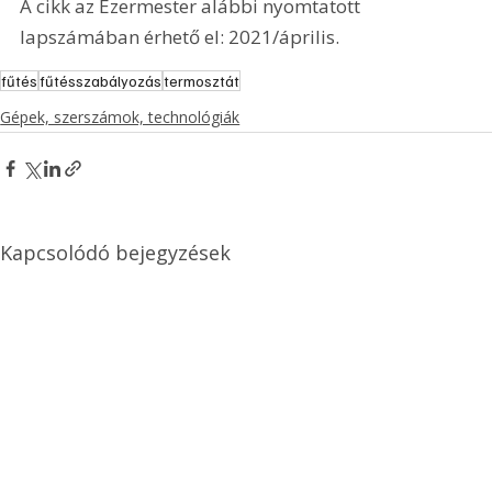
A cikk az Ezermester alábbi nyomtatott 
lapszámában érhető el: 2021/április.
fűtés
fűtésszabályozás
termosztát
Gépek, szerszámok, technológiák
Kapcsolódó bejegyzések