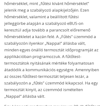
hőmérséklet, mint „fűtési kívánt hőmérséklet” 
jelenik meg a szabályozó alapkijelzőjén. Ezen 
hőmérséklet, valamint a beállított fűtési 
jelleggörbe alapján a szabályozó eBUS-on 
keresztül adja tovább a parancsolt előremenő 
hőmérsékletet a kazán felé. A „Fűtés“ üzemmód a 
szabályozón ilyenkor „Nappal“ állásba vált, 
minden egyes önálló termosztát időprogramját az 
applikációban programozzuk. A fűtőtest-
termosztátok nyitásának mértéke folyamatosan 
átadódik a kommunikációs egységre. Amennyiben 
az összes fűtőtest-termosztát teljesen lezár, a 
szabá­lyozón a „fűtés” üzemmód kikapcsol. Ha egy 
termosztát kinyit, az üzemmód ismételten 
„Nappal“ állásba vált.