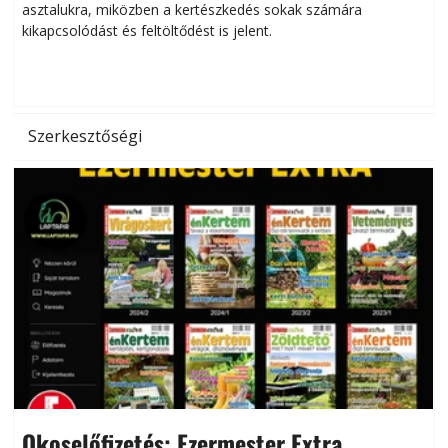
asztalukra, miközben a kertészkedés sokak számára
kikapcsolódást és feltöltődést is jelent.
é
d
Szerkesztőségi
Okoselőfizetés: Ezermester Extra