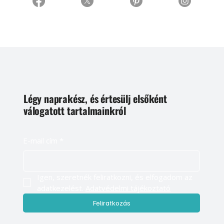
Légy naprakész, és értesülj elsőként
válogatott tartalmainkról
E-mail cím
*
Igen, szeretnék feliratkozni, és elfogadom az 
adatkezelést. 
Adatvédelmi tájékoztató
Feliratkozás