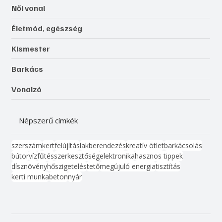
Női vonal
Életmód, egészség
Kismester
Barkács
Vonalzó
Népszerű címkék
szerszám
kert
felújítás
lakberendezés
kreatív ötlet
barkácsolás
bútor
víz
fűtés
szerkesztőség
elektronika
hasznos tippek
dísznövény
hőszigetelés
tető
megújuló energia
tisztítás
kerti munka
beton
nyár