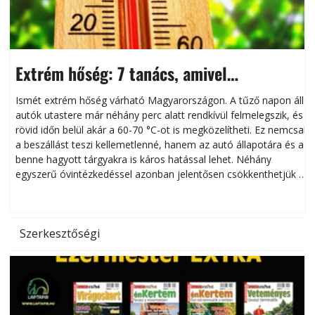
Extrém hőség: 7 tanács, amivel
megóvhatjuk autónkat a nyári károktól
Ismét extrém hőség várható Magyarországon. A tűző napon álló
autók utastere már néhány perc alatt rendkívül felmelegszik, és
rövid időn belül akár a 60-70 °C-ot is megközelítheti. Ez nemcsak
n
a beszállást teszi kellemetlenné, hanem az autó állapotára és a
benne hagyott tárgyakra is káros hatással lehet. Néhány
egyszerű óvintézkedéssel azonban jelentősen csökkenthetjük a
hőség káros hatásait.
l
Szerkesztőségi