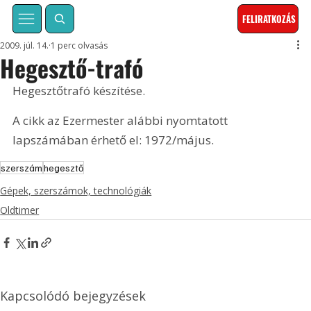
FELIRATKOZÁS
2009. júl. 14.
1 perc olvasás
Hegesztő-trafó
Hegesztőtrafó készítése. 
A cikk az Ezermester alábbi nyomtatott 
lapszámában érhető el: 1972/május.
szerszám
hegesztő
Gépek, szerszámok, technológiák
Oldtimer
Kapcsolódó bejegyzések