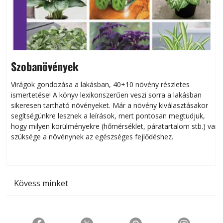
Szobanövények
Virágok gondozása a lakásban, 40+10 növény részletes
ismertetése! A könyv lexikonszerűen veszi sorra a lakásban
s
sikeresen tart­ha­tó növényeket. Már a növény kiválasztásakor
h
segítségünkre lesznek a leírások, mert pontosan megtudjuk,
k
hogy milyen körülményekre (hőmérséklet, páratartalom stb.) van
szüksége a növénynek az egészséges fejlődéshez.
t
Kövess minket