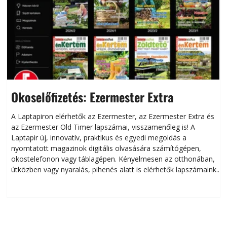
Okoselőfizetés: Ezermester Extra
A Laptapiron elérhetők az Ezermester, az Ezermester Extra és
az Ezermester Old Timer lapszámai, visszamenőleg is! A
Laptapir új, innovatív, praktikus és egyedi megoldás a
L
nyomtatott magazinok digitális olvasására számítógépen,
okostelefonon vagy táblagépen. Kényelmesen az otthonában,
útközben vagy nyaralás, pihenés alatt is elérhetők lapszámaink.
ú
Bárhol, bármikor, akár külföldön élve vagy dolgozva is
B
olvashatók az Ezermester lapszámai. A Laptapir kényelmes
megoldás, mert: – t