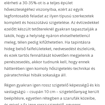
elérheti a 30-35%-ot is a teljes épület 
hőveszteségéhez viszonyítva, ezért az egyik 
legfontosabb feladat az ilyen típusú szerkezetek 
komplett és hosszútávú szigetelése. Az évtizedekkel 
ezelőtt készült tetőtereknél gyakran tapasztalják a 
lakók, hogy a helyiség nyáron elviselhetetlenül 
meleg, télen pedig kifűthetetlen. Ha tapintásra 
hideg belső falfelületeket, nedvesedést észlelünk, 
és ezek tartós fennállását követően megjelenik a 
penészesedés, akkor tudnunk kell, hogy ennek 
hátterében igen komoly hőszigetelés-technikai és 
páratechnikai hibák sokasága áll. 
Régen gyakran igen rossz szigetelő képességű és kis 
vastagságú – csupán 10 cm – szigetelőanyag került 
beépítésre, egyetlen rétegben a szarufák közeibe, 
és mivel a fa igen rossz szigetelő, egyenes 