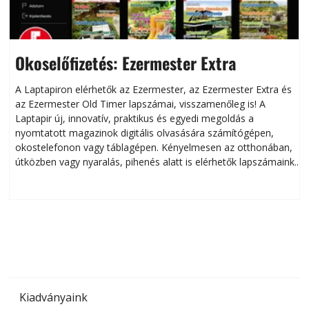
Okoselőfizetés: Ezermester Extra
A Laptapiron elérhetők az Ezermester, az Ezermester Extra és
az Ezermester Old Timer lapszámai, visszamenőleg is! A
Laptapir új, innovatív, praktikus és egyedi megoldás a
L
nyomtatott magazinok digitális olvasására számítógépen,
okostelefonon vagy táblagépen. Kényelmesen az otthonában,
útközben vagy nyaralás, pihenés alatt is elérhetők lapszámaink.
ú
Bárhol, bármikor, akár külföldön élve vagy dolgozva is
B
olvashatók az Ezermester lapszámai. A Laptapir kényelmes
megoldás, mert: – t
Kiadványaink