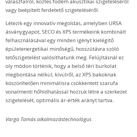
válaszfalról, köztes födém akusztikai szigeteléséről 
vagy beépített ferdetető szigeteléséről. 
Létezik egy innovatív megoldás, amelyben URSA 
ásványgyapot, SECO és XPS termékeink kombinált 
felhasználásával egy minden igényt kielégítő 
épületenergetikai minőségű, hosszútávra szóló 
tetőszigetelést valósíthatunk meg. Felújításnál ez 
oly módon történik, hogy a belső téri burkolat 
megbontása nélkül, kívülről, az XPS bakoknak 
köszönhetően minimálisra csökkentett szarufa 
vonalmenti hőhídhatással hozzuk létre a szerkezet 
szigetelését, optimális ár-érték arányt tartva.
Varga Tamás alkalmazástechnológus