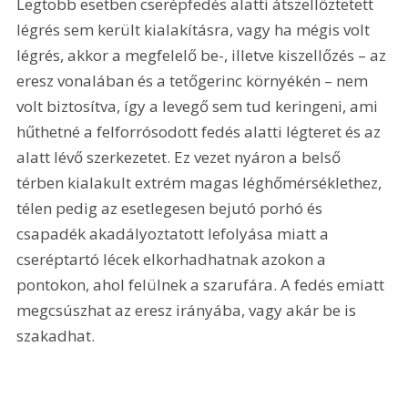
Legtöbb esetben cserépfedés alatti átszellőztetett 
légrés sem került kialakításra, vagy ha mégis volt 
légrés, akkor a megfelelő be-, illetve kiszellőzés – az 
eresz vonalában és a tetőgerinc környékén – nem 
volt biztosítva, így a levegő sem tud keringeni, ami 
hűthetné a felforrósodott fedés alatti légteret és az 
alatt lévő szerkezetet. Ez vezet nyáron a belső 
térben kialakult extrém magas léghőmérséklethez, 
télen pedig az esetlegesen bejutó porhó és 
csapadék akadályoztatott lefolyása miatt a 
cseréptartó lécek elkorhadhatnak azokon a 
pontokon, ahol felülnek a szarufára. A fedés emiatt 
megcsúszhat az eresz irányába, vagy akár be is 
szakadhat. 