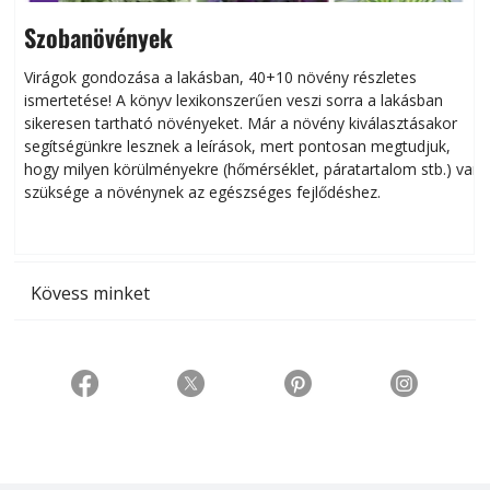
Szobanövények
Virágok gondozása a lakásban, 40+10 növény részletes
ismertetése! A könyv lexikonszerűen veszi sorra a lakásban
s
sikeresen tart­ha­tó növényeket. Már a növény kiválasztásakor
h
segítségünkre lesznek a leírások, mert pontosan megtudjuk,
k
hogy milyen körülményekre (hőmérséklet, páratartalom stb.) van
szüksége a növénynek az egészséges fejlődéshez.
t
Kövess minket