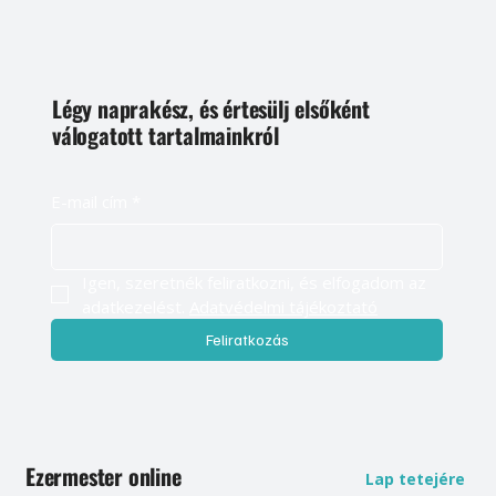
Légy naprakész, és értesülj elsőként
válogatott tartalmainkról
E-mail cím
*
Igen, szeretnék feliratkozni, és elfogadom az 
adatkezelést. 
Adatvédelmi tájékoztató
Feliratkozás
Ezermester online
Lap tetejére