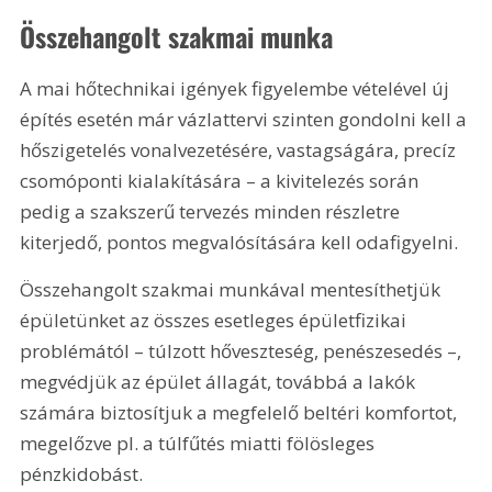
Összehangolt szakmai munka
A mai hőtechnikai igények figyelembe vételével új 
építés esetén már vázlattervi szinten gondolni kell a 
hőszigetelés vonalvezetésére, vastagságára, precíz 
csomóponti kialakítására – a kivitelezés során 
pedig a szakszerű tervezés minden részletre 
kiterjedő, pontos megvalósítására kell odafigyelni.
Összehangolt szakmai munkával mentesíthetjük 
épületünket az összes esetleges épületfizikai 
problémától – túlzott hőveszteség, penészesedés –, 
megvédjük az épület állagát, továbbá a lakók 
számára biztosítjuk a megfelelő beltéri komfortot, 
megelőzve pl. a túlfűtés miatti fölösleges 
pénzkidobást.