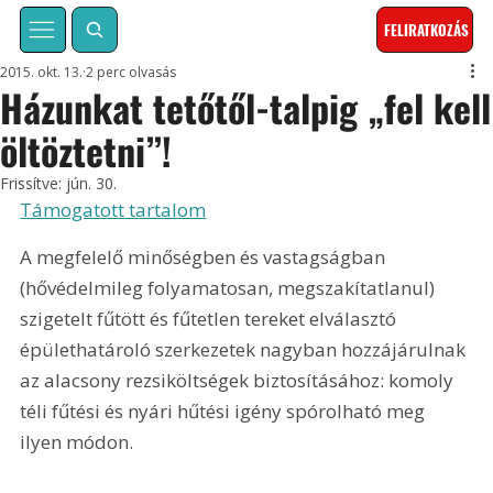
FELIRATKOZÁS
2015. okt. 13.
2 perc olvasás
Házunkat tetőtől-talpig „fel kell
öltöztetni”!
Frissítve:
jún. 30.
Támogatott tartalom
A megfelelő minőségben és vastagságban 
(hővédelmileg folyamatosan, megszakítatlanul) 
szigetelt fűtött és fűtetlen tereket elválasztó 
épülethatároló szerkezetek nagyban hozzájárulnak 
az alacsony rezsiköltségek biztosításához: komoly 
téli fűtési és nyári hűtési igény spórolható meg 
ilyen módon.