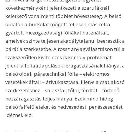
következményként jelentkezett a szarufáknál 
keletkező vonalmenti többlet hőveszteség. A belső 
oldalon a burkolat mögött teljesen más célra 
gyártott mezőgazdasági fóliákat használtak, 
amelyek szinte teljesen akadálytalanul beeresztik a 
párát a szerkezetbe. A rossz anyagválasztáson túl a 
szakszerűtlen kivitelezés is komoly problémát 
jelent: a fóliaátlapolások leragasztásának hiánya, a 
belső oldali páratechnikai fólia – elektromos 
vezetékek általi – átlyukasztása, illetve a csatlakozó 
szerkezetekhez – válaszfal, főfal, térdfal – történő 
hozzáragasztás teljes hiánya. Ezek mind hideg 
belső falfelületeket és nedvesedést, penészesedést 
idéznek elő.