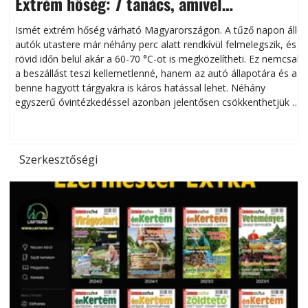
Extrém hőség: 7 tanács, amivel
megóvhatjuk autónkat a nyári károktól
Ismét extrém hőség várható Magyarországon. A tűző napon álló
autók utastere már néhány perc alatt rendkívül felmelegszik, és
rövid időn belül akár a 60-70 °C-ot is megközelítheti. Ez nemcsak
n
a beszállást teszi kellemetlenné, hanem az autó állapotára és a
benne hagyott tárgyakra is káros hatással lehet. Néhány
egyszerű óvintézkedéssel azonban jelentősen csökkenthetjük a
hőség káros hatásait.
l
Szerkesztőségi