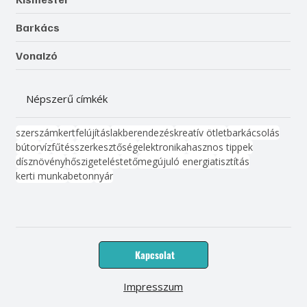
Barkács
Vonalzó
Népszerű címkék
szerszám
kert
felújítás
lakberendezés
kreatív ötlet
barkácsolás
bútor
víz
fűtés
szerkesztőség
elektronika
hasznos tippek
dísznövény
hőszigetelés
tető
megújuló energia
tisztítás
kerti munka
beton
nyár
Kapcsolat
Impresszum