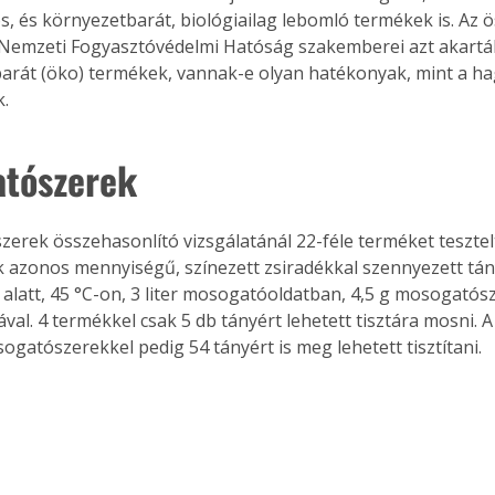
 és környezetbarát, biológiailag lebomló termékek is. Az ö
 Nemzeti Fogyasztóvédelmi Hatóság szakemberei azt akarták
arát (öko) termékek, vannak-e olyan hatékonyak, mint a 
. 
tószerek
erek összehasonlító vizsgálatánál 22-féle terméket tesztelt
azonos mennyiségű, színezett zsiradékkal szennyezett tá
t alatt, 45 °C-on, 3 liter mosogatóoldatban, 4,5 g mosogatós
val. 4 termékkel csak 5 db tányért lehetett tisztára mosni. 
ogatószerekkel pedig 54 tányért is meg lehetett tisztítani.