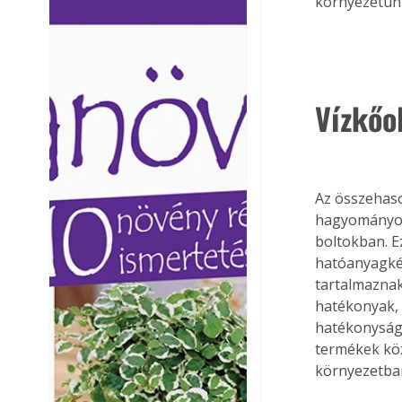
környezetünk
Ezermester lapszámai. A
Ezermester lapszámai
Laptapir kényelmes megoldás,
Laptapir kényelmes 
mert: – t
mert: – t
Vízkőo
Az összehaso
hagyományos 
boltokban. E
hatóanyagkén
tartalmaznak
hatékonyak, 
hatékonyságb
termékek köz
környezetbar