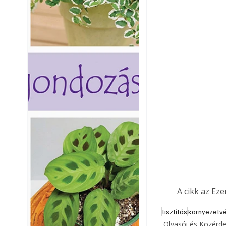
A cikk az Ez
tisztítás
környezetv
Olvasói és Közérd