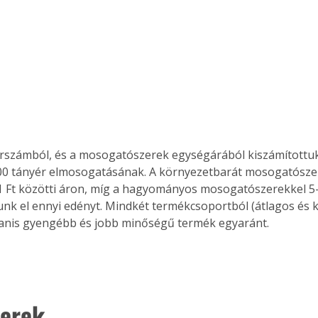
érszámból, és a mosogatószerek egységárából kiszámítottu
00 tányér elmosogatásának. A környezetbarát mosogatósze
1 Ft közötti áron, míg a hagyományos mosogatószerekkel 5-
k el ennyi edényt. Mindkét termékcsoportból (átlagos és k
yanis gyengébb és jobb minőségű termék egyaránt.
erek