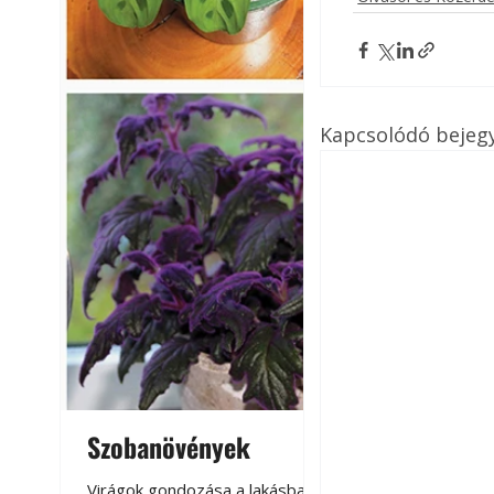
Kapcsolódó bejeg
Szobanövények
Virágoskert: k
teraszon, laká
Virágok gondozása a lakásban,