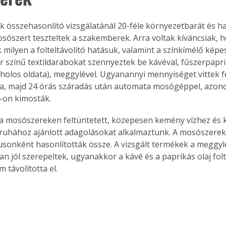
 összehasonlító vizsgálatánál 20-féle környezetbarát és 
sószert teszteltek a szakemberek. Arra voltak kíváncsiak, 
milyen a folteltávolító hatásuk, valamint a színkímélő képe
r színű textildarabokat szennyeztek be kávéval, fűszerpapriká
oholos oldata), meggylével. Ugyanannyi mennyiséget vittek fe
ra, majd 24 órás száradás után automata mosógéppel, azon
C-on kimosták.
a mosószereken feltüntetett, közepesen kemény vízhez és 
ruhához ajánlott adagolásokat alkalmaztunk. A mosószere
pusonként hasonlították össze. A vizsgált termékek a meggylé
an jól szerepeltek, ugyanakkor a kávé és a paprikás olaj foltj
 távolította el.