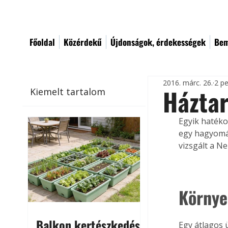
Főoldal
Közérdekű
Újdonságok, érdekességek
Bem
2016. márc. 26.
2 pe
Háztar
Kiemelt tartalom
Egyik hatéko
egy hagyomá
vizsgált a N
Környe
Balkon kertészkedés
Egy átlagos ü