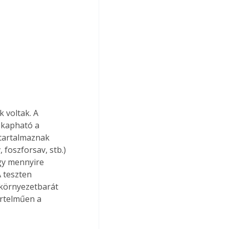
 voltak. A 
 kapható a 
tartalmaznak 
foszforsav, stb.) 
gy mennyire 
 teszten 
környezetbarát 
rtelműen a 