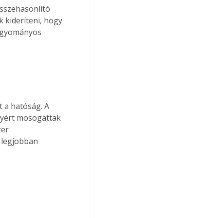
sszehasonlító 
 kideríteni, hogy 
hagyományos 
 a hatóság. A 
nyért mosogattak 
zer 
A legjobban 