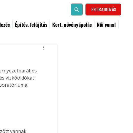
FELIRATKOZÁS
dezés
Építés, felújítás
Kert, növényápolás
Női vonal
e
örnyezetbarát és 
s vízkőoldókat 
aboratóriuma.
özött vannak 