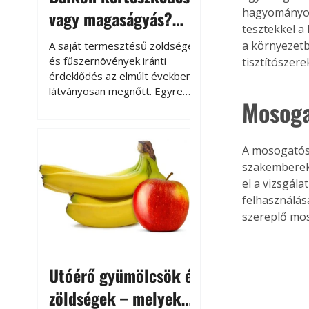
hagyományos,
vagy magaságyás?
tesztekkel a
Helytakarékos
a környezetb
A saját termesztésű zöldségek
kertészkedés
és fűszernövények iránti
tisztítószerek
érdeklődés az elmúlt években
látványosan megnőtt. Egyre
Mosoga
többen szeretnék tudni, honnan
származik az élelmiszer az
asztalukra, miközben a
A mosogatósz
kertészkedés sokak számára
szakemberek 
kikapcsolódást és feltöltődést
is jelent.
el a vizsgála
felhasználásá
szereplő mos
Utóérő gyümölcsök és
zöldségek – melyek