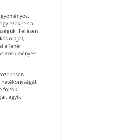
hagyományos, 
hogy ezeknek a 
sségük. Teljesen 
s olajjal, 
l a fehér 
os körülmények 
közepesen 
k hatékonyságát 
 foltok 
ait egyik 