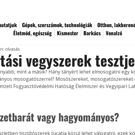
utatjuk
Gépek, szerszámok, technológiák
Otthon, lakberen
Életmód, egészség
Kismester
Barkács
Vonalzó
rc olvasás
tási vegyszerek tesztj
nyabb, mint a másik? Hány tányért lehet elmosogatni egy k
nyos mosogatószerrel? Mosószereket, mosogatószereket é
emzeti Fogyasztóvédelmi Hatóság Élelmiszer és Vegyipari L
zetbarát vagy hagyományos?
zletben tisztítószerek tucatja közül lehet válogatni, ezek k