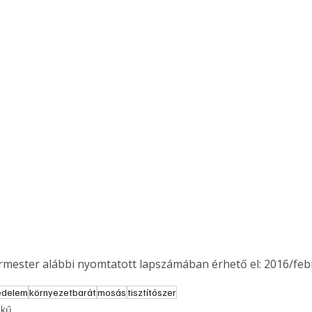
ermester alábbi nyomtatott lapszámában érhető el: 2016/feb
édelem
környezetbarát
mosás
tisztítószer
ekű