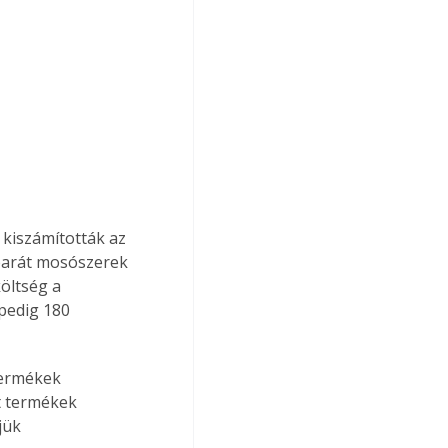
 kiszámították az 
barát mosószerek 
öltség a 
pedig 180 
termékek 
t termékek 
jük 