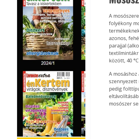
A mosószerek
folyékony mo
termékeknek 
azonos, fehé
parajjal (alk
textilminták
között, 40 °
A mosáshoz 
szennyezett 
pedig folttí
eltávolításáb
mosószer sem