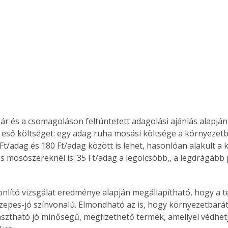
Együtt jobban megéri!
Bővebb információ itt!
k az
Együtt jobban megéri! A
mester
könyvek tetszőleges
er Old
párosítással kedvezményes
áron, 0 Ft postaköltséggel
ptapir új,
megrendelhetők!
 ár és a csomagoláson feltüntetett adagolási ajánlás alapján
és egyedi
eső költséget: egy adag ruha mosási költsége a környezet
tt
Ft/adag és 180 Ft/adag között is lehet, hasonlóan alakult a k
lvasására
mosószereknél is: 35 Ft/adag a legolcsóbb,, a legdrágább 
elefonon
nyelmesen
ben vagy
nlító vizsgálat eredménye alapján megállapítható, hogy a 
t is
epes-jó színvonalú. Elmondható az is, hogy környezetbará
. Bárhol,
lasztható jó minőségű, megfizethető termék, amellyel védhet
ön élve
ashatók az