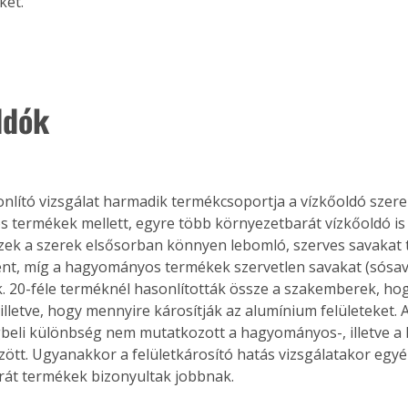
et. 
. A
megoldás,
ldók
nlító vizsgálat harmadik termékcsoportja a vízkőoldó szerek
termékek mellett, egyre több környezetbarát vízkőoldó is
zek a szerek elsősorban könnyen lebomló, szerves savakat 
t, míg a hagyományos termékek szervetlen savakat (sósav, 
. 20-féle terméknél hasonlították össze a szakemberek, ho
illetve, hogy mennyire károsítják az alumínium felületeket. A
eli különbség nem mutatkozott a hagyományos-, illetve a 
ött. Ugyanakkor a felületkárosító hatás vizsgálatakor egyé
át termékek bizonyultak jobbnak.