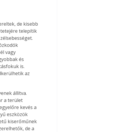
reltek, de kisebb 
etejére telepítik 
zélsebességet. 
tózkodók 
él vagy 
gyobbak és 
ásfokuk is. 
lkerülhetik az 
enek állítva. 
 a terület 
egyelőre kevés a 
nyű eszközök 
retű kiserőműnek 
erelhetők, de a 