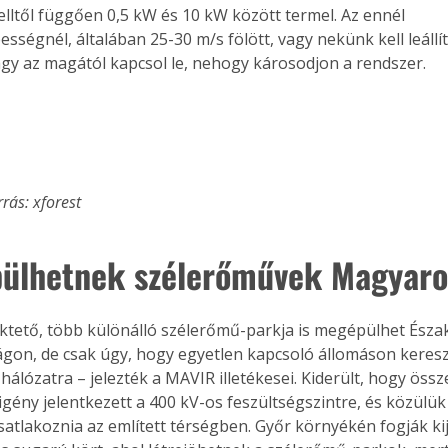
lltől függően 0,5 kW és 10 kW között termel. Az ennél 
sségnél, általában 25-30 m/s fölött, vagy nekünk kell leállí
agy az magától kapcsol le, nehogy károsodjon a rendszer.
rrás: xforest
pülhetnek szélerőművek Magyar
tető, több különálló szélerőmű-parkja is megépülhet Észa
on, de csak úgy, hogy egyetlen kapcsoló állomáson kereszt
i hálózatra – jelezték a MAVIR illetékesei. Kiderült, hogy ös
ertben,
Gyógyító növények: a
igény jelentkezett a 400 kV-os feszültségszintre, és közülük 
atlakoznia az említett térségben. Győr környékén fogják kije
sban
természet kincsei az