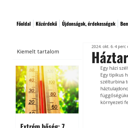
Főoldal
Közérdekű
Újdonságok, érdekességek
Bem
2024. okt. 6.
4 perc 
Háztar
Kiemelt tartalom
Egy házi szé
Egy tipikus 
szélturbina 
háztulajdono
függőségüket
környezeti f
Extrém hőség: 7