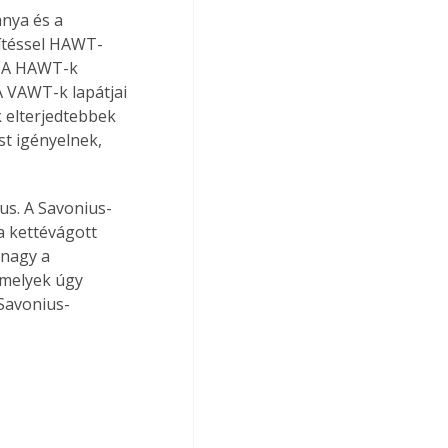
nya és a 
idítéssel HAWT-
. A HAWT-k 
A VAWT-k lapátjai 
 elterjedtebbek 
t igényelnek, 
eus. A Savonius-
a kettévágott 
 nagy a 
amelyek úgy 
Savonius-