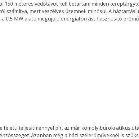
 150 méteres védőtávot kell betartani minden tereptárgytó
tól számítva, mert veszélyes üzemnek minősül. A háztartási
a 0,5 MW alatti megújuló energiaforrást hasznosító erőmű
Együtt jobban megéri!
Bővebb információ itt!
k az
Együtt jobban megéri! A
mester
könyvek tetszőleges
er Old
párosítással kedvezményes
áron, 0 Ft postaköltséggel
ptapir új,
megrendelhetők!
és egyedi
tt
lvasására
elefonon
nyelmesen
ben vagy
t is
. Bárhol,
e feletti teljesítménnyel bír, az már komoly bürokratikus utá
ön élve
pénzösszeget. Azonban még a házi szélerőműveknél is szüksé
ashatók az