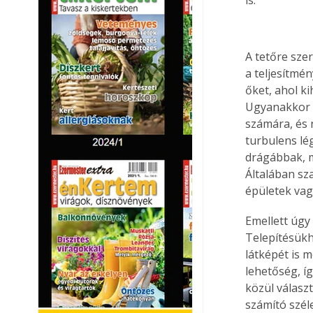
A tetőre sze
a teljesítmén
őket, ahol k
Ugyanakkor z
számára, és 
turbulens lé
drágábbak, m
Általában sz
épületek vagy
Emellett úgy 
Telepítésükh
látképét is 
lehetőség, í
közül válasz
számító szél