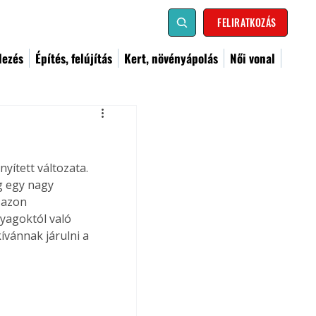
FELIRATKOZÁS
dezés
Építés, felújítás
Kert, növényápolás
Női vonal
yített változata. 
g egy nagy 
 azon 
yagoktól való 
vánnak járulni a 