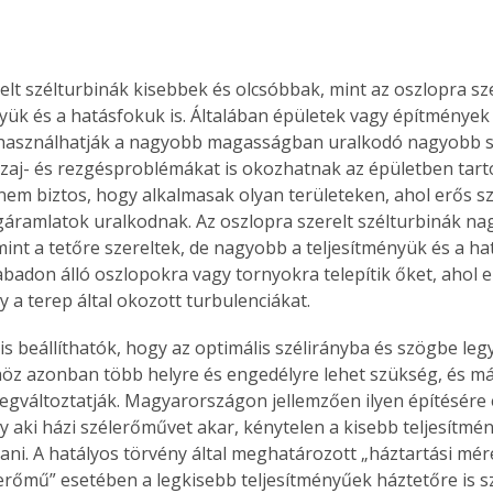
relt szélturbinák kisebbek és olcsóbbak, mint az oszlopra sze
yük és a hatásfokuk is. Általában épületek vagy építmények t
ihasználhatják a nagyobb magasságban uralkodó nagyobb s
aj- és rezgésproblémákat is okozhatnak az épületben tar
nem biztos, hogy alkalmasak olyan területeken, ahol erős sz
gáramlatok uralkodnak. Az oszlopra szerelt szélturbinák na
int a tetőre szereltek, de nagyobb a teljesítményük és a hat
abadon álló oszlopokra vagy tornyokra telepítik őket, ahol e
 a terep által okozott turbulenciákat.
is beállíthatók, hogy az optimális szélirányba és szögbe legy
öz azonban több helyre és engedélyre lehet szükség, és már
megváltoztatják. Magyarországon jellemzően ilyen építésére 
gy aki házi szélerőművet akar, kénytelen a kisebb teljesítmé
tani. A hatályos törvény által meghatározott „háztartási mé
erőmű” esetében a legkisebb teljesítményűek háztetőre is sz