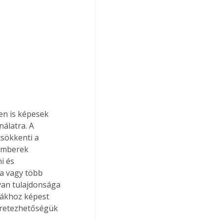
en is képesek 
álatra. A 
csökkenti a 
 emberek 
i és 
a vagy több 
yan tulajdonsága 
nákhoz képest 
éretezhetőségük 