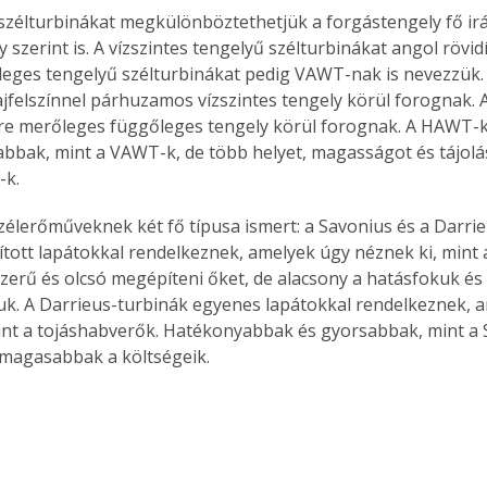
 szélturbinákat megkülönböztethetjük a forgástengely fő irá
ly szerint is. A vízszintes tengelyű szélturbinákat angol röv
leges tengelyű szélturbinákat pedig VAWT-nak is nevezzük
lajfelszínnel párhuzamos vízszintes tengely körül forognak. 
ínre merőleges függőleges tengely körül forognak. A HAWT-k
bbak, mint a VAWT-k, de több helyet, magasságot és tájolás
-k.
 szélerőműveknek két fő típusa ismert: a Savonius és a Darri
lított lapátokkal rendelkeznek, amelyek úgy néznek ki, mint 
zerű és olcsó megépíteni őket, de alacsony a hatásfokuk és
suk. A Darrieus-turbinák egyenes lapátokkal rendelkeznek, 
int a tojáshabverők. Hatékonyabbak és gyorsabbak, mint a 
 magasabbak a költségeik.