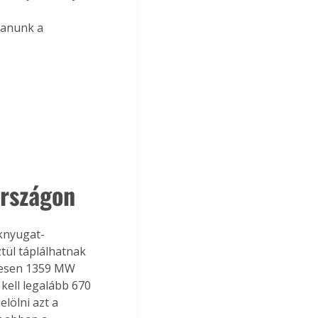
tanunk a 
országon
knyugat-
ül táplálhatnak 
szesen 1359 MW 
kell legalább 670 
lölni azt a 