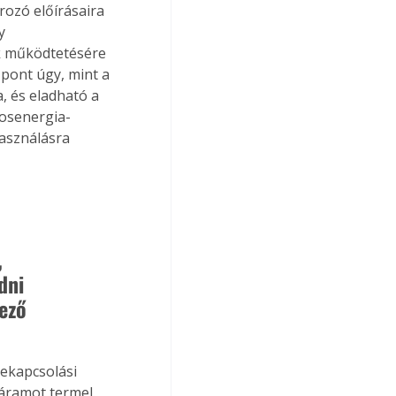
rozó előírásaira 
y 
k működtetésére 
pont úgy, mint a 
, és eladható a 
mosenergia-
használásra 
 
dni 
ező 
ekapcsolási 
 áramot termel.