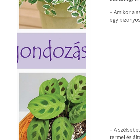
– Amikor a s
egy bizonyos
– A szélsebe
termel és ált