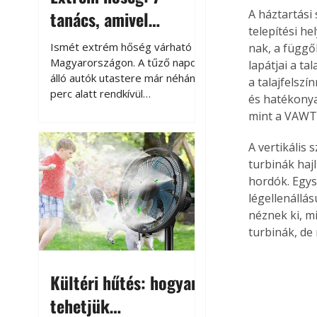
tanács, amivel
A háztartási
telepítési he
megóvhatjuk
Ismét extrém hőség várható
nak, a függő
autónkat a nyári
Magyarországon. A tűző napon
lapátjai a ta
álló autók utastere már néhány
a talajfelsz
károktól
perc alatt rendkívül
és hatékonya
felmelegszik, és rövid időn belül
mint a VAWT
akár a 60-70 °C-ot is
megközelítheti. Ez nemcsak a
A vertikális
beszállást teszi kellemetlenné,
turbinák haj
hanem az autó állapotára és a
hordók. Egys
benne hagyott tárgyakra is
légellenállá
káros hatással lehet. Néhány
néznek ki, m
egyszerű óvintézkedéssel
turbinák, de
azonban jelentősen
csökkenthetjük a hőség káros
hatásait.
Kültéri hűtés: hogyan
tehetjük