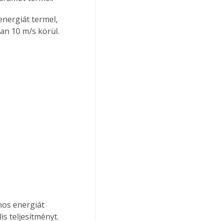
nergiát termel, 
an 10 m/s körül.
mos energiát 
s teljesítményt. 