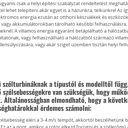
ugyanis csak a helyi építési szabályzat rendeltetést meghatá
. A
tel lehet telepíteni akár egyet is a házunkra, telkünkre! Az íg
megoldás,
ektromos energia ezután az otthoni készülékek és eszközö
 vagy akkumulátorokban tárolható későbbi felhasználásra, 
eknél. A villamos energia egyaránt betáplálható a hálózatba
tatónak, vagy felhasználható a hálózatból származó villa
llensúlyozására, vagy akár sziget üzemben tisztán helyi fel
i szélturbináknak a típustól és modelltől függ,
 szélsebességekre van szükségük, hogy műkö
. Általánosságban elmondható, hogy a követk
séghatárokkal érdemes számolni:
zélsebesség eléri a 3-4 m/s tempót, akkortól beszélhetünk b
 Ez az a pont, amikor a rotor elkezd forogni és a szélerőmű