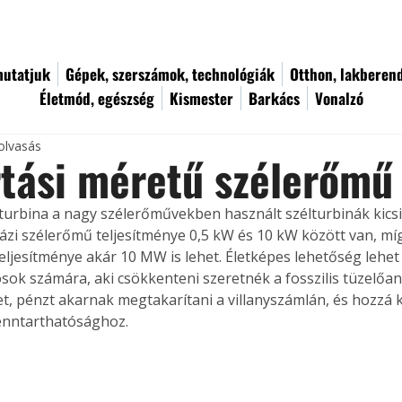
utatjuk
Gépek, szerszámok, technológiák
Otthon, lakberen
Életmód, egészség
Kismester
Barkács
Vonalzó
olvasás
tási méretű szélerőmű
lturbina a nagy szélerőművekben használt szélturbinák kicsin
házi szélerőmű teljesítménye 0,5 kW és 10 kW között van, mí
teljesítménye akár 10 MW is lehet. Életképes lehetőség lehet
sok számára, aki csökkenteni szeretnék a fosszilis tüzelőan
, pénzt akarnak megtakarítani a villanyszámlán, és hozzá kí
enntarthatósághoz.