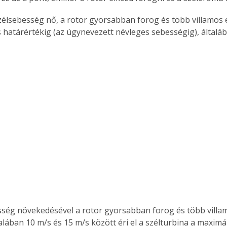
zélsebesség nő, a rotor gyorsabban forog és több villamos e
 határértékig (az úgynevezett névleges sebességig), általáb
sség növekedésével a rotor gyorsabban forog és több villa
alában 10 m/s és 15 m/s között éri el a szélturbina a maximáli