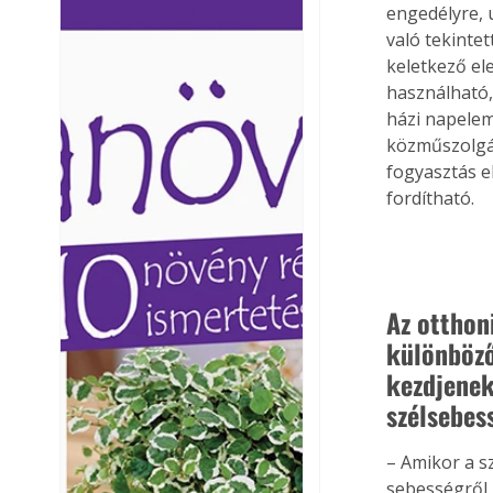
engedélyre, 
Ezermester lapszámai. A
Ezermester lapszámai
való tekintet
Laptapir kényelmes megoldás,
Laptapir kényelmes 
keletkező el
mert: – t
mert: – t
használható,
házi napelem
közműszolgál
fogyasztás e
fordítható.
Az otthon
különböző
kezdjenek
szélsebes
– Amikor a s
sebességről.