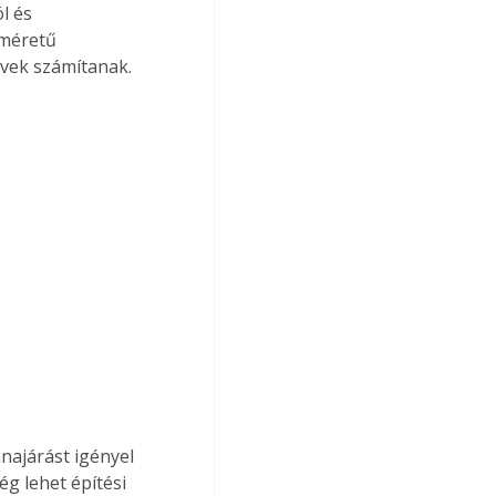
l és 
 méretű 
vek számítanak.
najárást igényel 
g lehet építési 