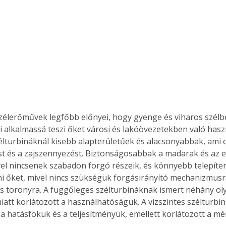
 szélerőművek legfőbb előnyei, hogy gyenge és viharos szélb
 alkalmassá teszi őket városi és lakóövezetekben való haszn
zélturbináknál kisebb alapterületűek és alacsonyabbak, ami 
ást és a zajszennyezést. Biztonságosabbak a madarak és az
el nincsenek szabadon forgó részeik, és könnyebb telepíten
i őket, mivel nincs szükségük forgásirányító mechanizmusr
 toronyra. A függőleges szélturbináknak ismert néhány ol
miatt korlátozott a használhatóságuk. A vízszintes szélturbi
a hatásfokuk és a teljesítményük, emellett korlátozott a m