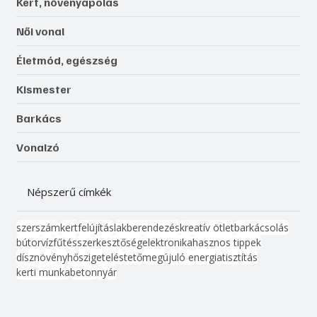
Kert, növényápolás
Női vonal
Életmód, egészség
Kismester
Barkács
Vonalzó
Népszerű címkék
szerszám
kert
felújítás
lakberendezés
kreatív ötlet
barkácsolás
bútor
víz
fűtés
szerkesztőség
elektronika
hasznos tippek
dísznövény
hőszigetelés
tető
megújuló energia
tisztítás
kerti munka
beton
nyár