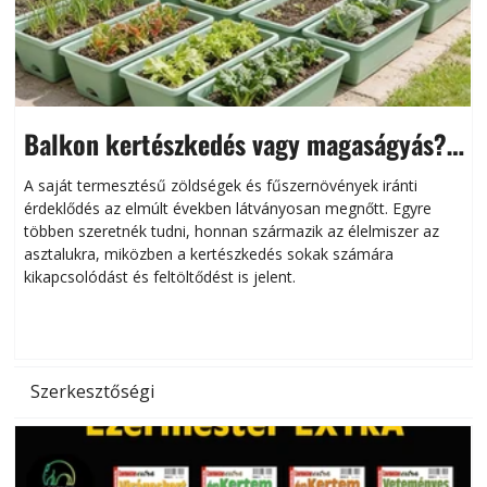
Balkon kertészkedés vagy magaságyás?
Helytakarékos kertészkedés
A saját termesztésű zöldségek és fűszernövények iránti
érdeklődés az elmúlt években látványosan megnőtt. Egyre
többen szeretnék tudni, honnan származik az élelmiszer az
l
asztalukra, miközben a kertészkedés sokak számára
kikapcsolódást és feltöltődést is jelent.
é
d
Szerkesztőségi