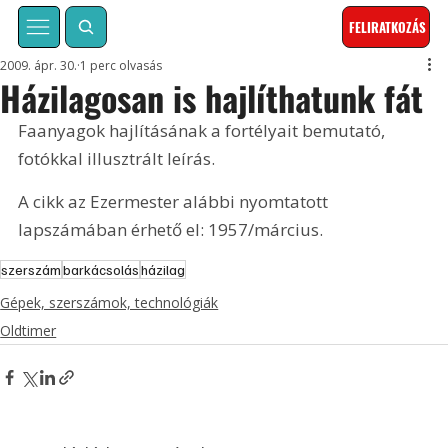
FELIRATKOZÁS
2009. ápr. 30.
1 perc olvasás
Házilagosan is hajlíthatunk fát
Faanyagok hajlításának a fortélyait bemutató, 
fotókkal illusztrált leírás. 
A cikk az Ezermester alábbi nyomtatott 
lapszámában érhető el: 1957/március.
szerszám
barkácsolás
házilag
Gépek, szerszámok, technológiák
Oldtimer