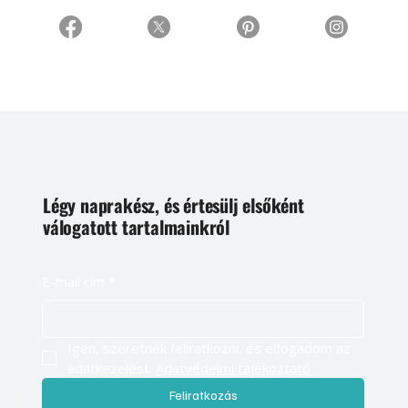
Légy naprakész, és értesülj elsőként
válogatott tartalmainkról
E-mail cím
*
Igen, szeretnék feliratkozni, és elfogadom az 
adatkezelést. 
Adatvédelmi tájékoztató
Feliratkozás