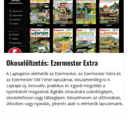
Okoselőfizetés: Ezermester Extra
A Laptapiron elérhetők az Ezermester, az Ezermester Extra és
az Ezermester Old Timer lapszámai, visszamenőleg is! A
Laptapir új, innovatív, praktikus és egyedi megoldás a
L
nyomtatott magazinok digitális olvasására számítógépen,
okostelefonon vagy táblagépen. Kényelmesen az otthonában,
útközben vagy nyaralás, pihenés alatt is elérhetők lapszámaink.
ú
Bárhol, bármikor, akár külföldön élve vagy dolgozva is
B
olvashatók az Ezermester lapszámai. A Laptapir kényelmes
megoldás, mert: – t