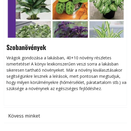
Szobanövények
Virágok gondozása a lakásban, 40+10 növény részletes
ismertetése! A könyv lexikonszerűen veszi sorra a lakásban
s
sikeresen tart­ha­tó növényeket. Már a növény kiválasztásakor
h
segítségünkre lesznek a leírások, mert pontosan megtudjuk,
k
hogy milyen körülményekre (hőmérséklet, páratartalom stb.) van
szüksége a növénynek az egészséges fejlődéshez.
t
Kövess minket