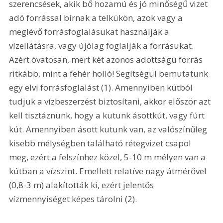
szerencsések, akik bő hozamú és jó minőségű vizet 
adó forrással bírnak a telkükön, azok vagy a 
meglévő forrásfoglalásukat használják a 
vízellátásra, vagy újólag foglalják a forrásukat. 
Azért óvatosan, mert két azonos adottságú forrás 
ritkább, mint a fehér holló! Segítségül bemutatunk 
egy elvi forrásfoglalást (1). Amennyiben kútból 
tudjuk a vízbeszerzést biztosítani, akkor először azt 
kell tisztáznunk, hogy a kutunk ásottkút, vagy fúrt 
kút. Amennyiben ásott kutunk van, az valószínűleg 
kisebb mélységben található rétegvizet csapol 
meg, ezért a felszínhez közel, 5-10 m mélyen van a 
kútban a vízszint. Emellett relatíve nagy átmérővel 
(0,8-3 m) alakították ki, ezért jelentős 
vízmennyiséget képes tárolni (2). 