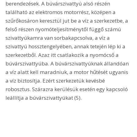
berendezések. A búvárszivattyú alsó részén 
található az elektromos motorrész, középen a 
szűrőkosáron keresztül jut be a víz a szerkezetbe, a 
felső részen nyomóteljesítménytől függő számú 
szivattyúkamra van sorbakapcsolva, a víz a 
szivattyú hossztengelyében, annak tetején lép ki a 
szerkezetből. Azaz itt csatlakozik a nyomócső a 
búvárszivattyúba. A búvárszivattyúknak állandóan 
a víz alatt kell maradniuk, a motor hűtését ugyanis 
a víz biztosítja. Ezért szerkezetük kevésbé 
robosztus. Szárazra kerülésük esetén egy kapcsoló 
leállítja a búvárszivattyúkat (5). 