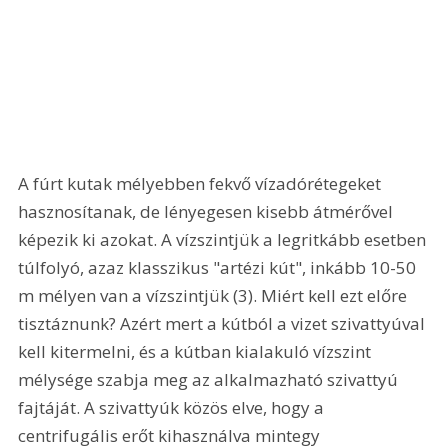
A fúrt kutak mélyebben fekvő vízadórétegeket 
hasznosítanak, de lényegesen kisebb átmérővel 
képezik ki azokat. A vízszintjük a legritkább esetben 
túlfolyó, azaz klasszikus "artézi kút", inkább 10-50 
m mélyen van a vízszintjük (3). Miért kell ezt előre 
tisztáznunk? Azért mert a kútból a vizet szivattyúval 
kell kitermelni, és a kútban kialakuló vízszint 
mélysége szabja meg az alkalmazható szivattyú 
fajtáját. A szivattyúk közös elve, hogy a 
centrifugális erőt kihasználva mintegy 