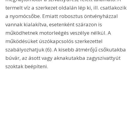
termelt víz a szerkezet oldalán lép ki, ill. csatlakozik 
a nyomócsőbe. Emiatt robosztus öntvényházzal 
vannak kialakítva, esetenként szárazon is 
működhetnek motorleégés veszélye nélkül. A 
működésüket úszókapcsolós szerkezettel 
szabályozhatjuk (6). A kisebb átmérőjű csőkutakba 
búvár, az ásott vagy aknakutakba zagyszivattyút 
szoktak beépíteni. 