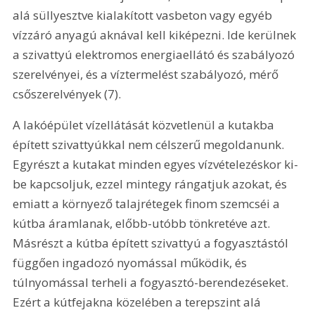
alá süllyesztve kialakított vasbeton vagy egyéb 
vízzáró anyagú aknával kell kiképezni. Ide kerülnek 
a szivattyú elektromos energiaellátó és szabályozó 
szerelvényei, és a víztermelést szabályozó, mérő 
csőszerelvények (7).
A lakóépület vízellátását közvetlenül a kutakba 
épített szivattyúkkal nem célszerű megoldanunk. 
Egyrészt a kutakat minden egyes vízvételezéskor ki-
be kapcsoljuk, ezzel mintegy rángatjuk azokat, és 
emiatt a környező talajrétegek finom szemcséi a 
kútba áramlanak, előbb-utóbb tönkretéve azt. 
Másrészt a kútba épített szivattyú a fogyasztástól 
függően ingadozó nyomással működik, és 
túlnyomással terheli a fogyasztó-berendezéseket. 
Ezért a kútfejakna közelében a terepszint alá 