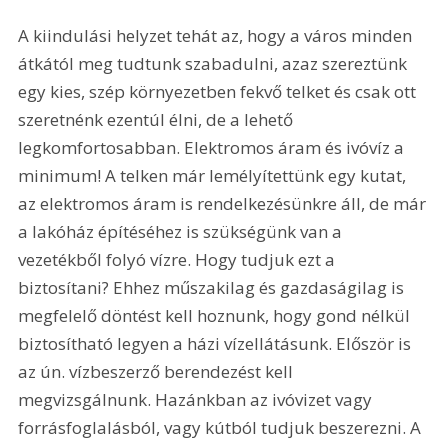
A kiindulási helyzet tehát az, hogy a város minden 
átkától meg tudtunk szabadulni, azaz szereztünk 
egy kies, szép környezetben fekvő telket és csak ott 
szeretnénk ezentúl élni, de a lehető 
legkomfortosabban. Elektromos áram és ivóvíz a 
minimum! A telken már lemélyítettünk egy kutat, 
az elektromos áram is rendelkezésünkre áll, de már 
a lakóház építéséhez is szükségünk van a 
vezetékből folyó vízre. Hogy tudjuk ezt a 
biztosítani? Ehhez műszakilag és gazdaságilag is 
megfelelő döntést kell hoznunk, hogy gond nélkül 
biztosítható legyen a házi vízellátásunk. Először is 
az ún. vízbeszerző berendezést kell 
megvizsgálnunk. Hazánkban az ivóvizet vagy 
forrásfoglalásból, vagy kútból tudjuk beszerezni. A 