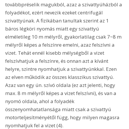
továbbpréselik magukból, azaz a szivattyúházból a 
folyadékot, ezért nevezik ezeket centrifugál 
szivattyúnak. A fizikában tanultak szerint az 1 
báros légköri nyomás miatt egy szivattyú 
elméletileg 10 m mélyről, gyakorlatilag csak 7~8 m 
mélyről képes a felszínre emelni, azaz felszívni a 
vizet. Tehát ennél kisebb mélységből a vizet 
felszívhatjuk a felszínre, és onnan azt a kívánt 
helyre, szintre nyomhatjuk a szivattyúnkkal. Ezen 
az elven működik az összes klasszikus szivattyú. 
Azaz van egy ún. szívó oldala (ez azt jelenti, hogy 
max. 8 m mélyről képes a vizet felszívni), és van a 
nyomó oldala, ahol a folyadék 
összenyomhatatlansága miatt csak a szivattyú 
motorteljesítményétől függ, hogy milyen magasra 
nyomhatjuk fel a vizet (4). 