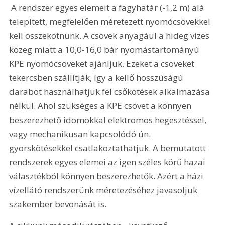
 A rendszer egyes elemeit a fagyhatár (-1,2 m) alá 
telepített, megfelelően méretezett nyomócsövekkel 
kell összekötnünk. A csövek anyagául a hideg vizes 
közeg miatt a 10,0-16,0 bár nyomástartományú 
KPE nyomócsöveket ajánljuk. Ezeket a csöveket 
tekercsben szállítják, így a kellő hosszúságú 
darabot használhatjuk fel csőkötések alkalmazása 
nélkül. Ahol szükséges a KPE csövet a könnyen 
beszerezhető idomokkal elektromos hegesztéssel, 
vagy mechanikusan kapcsolódó ún. 
gyorskötésekkel csatlakoztathatjuk. A bemutatott 
rendszerek egyes elemei az igen széles körű hazai 
választékból könnyen beszerezhetők. Azért a házi 
vízellátó rendszerünk méretezéséhez javasoljuk 
szakember bevonását is.