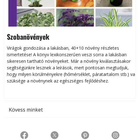
Szobanövények
Virágok gondozása a lakásban, 40+10 növény részletes
ismertetése! A könyv lexikonszerűen veszi sorra a lakásban
s
sikeresen tart­ha­tó növényeket. Már a növény kiválasztásakor
h
segítségünkre lesznek a leírások, mert pontosan megtudjuk,
k
hogy milyen körülményekre (hőmérséklet, páratartalom stb.) van
szüksége a növénynek az egészséges fejlődéshez.
t
Kövess minket