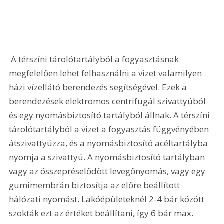
 A térszíni tárolótartályból a fogyasztásnak 
megfelelően lehet felhasználni a vizet valamilyen 
házi vízellátó berendezés segítségével. Ezek a 
berendezések elektromos centrifugál szivattyúból 
és egy nyomásbiztosító tartályból állnak. A térszíni 
tárolótartályból a vizet a fogyasztás függvényében 
átszivattyúzza, és a nyomásbiztosító acéltartályba 
nyomja a szivattyú. A nyomásbiztosító tartályban 
vagy az összepréselődött levegőnyomás, vagy egy 
gumimembrán biztosítja az előre beállított 
hálózati nyomást. Lakóépületeknél 2-4 bár között 
szokták ezt az értéket beállítani, így 6 bár max. 