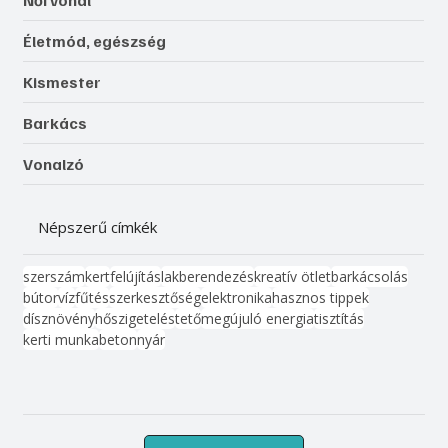
Életmód, egészség
Kismester
Barkács
Vonalzó
Népszerű címkék
szerszám
kert
felújítás
lakberendezés
kreatív ötlet
barkácsolás
bútor
víz
fűtés
szerkesztőség
elektronika
hasznos tippek
dísznövény
hőszigetelés
tető
megújuló energia
tisztítás
kerti munka
beton
nyár