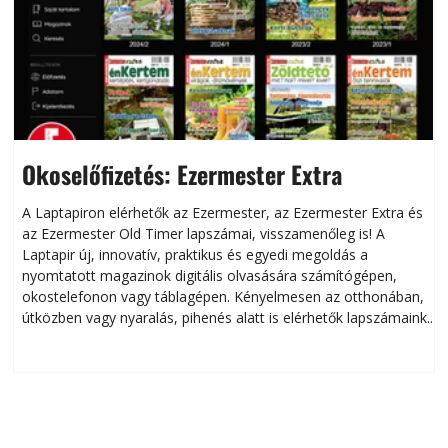
Okoselőfizetés: Ezermester Extra
A Laptapiron elérhetők az Ezermester, az Ezermester Extra és
az Ezermester Old Timer lapszámai, visszamenőleg is! A
Laptapir új, innovatív, praktikus és egyedi megoldás a
L
nyomtatott magazinok digitális olvasására számítógépen,
okostelefonon vagy táblagépen. Kényelmesen az otthonában,
útközben vagy nyaralás, pihenés alatt is elérhetők lapszámaink.
ú
Bárhol, bármikor, akár külföldön élve vagy dolgozva is
B
olvashatók az Ezermester lapszámai. A Laptapir kényelmes
megoldás, mert: – t