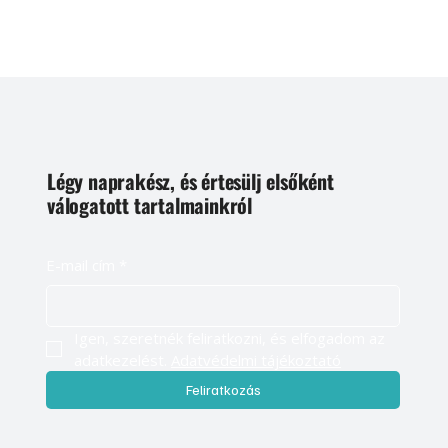
Légy naprakész, és értesülj elsőként
válogatott tartalmainkról
E-mail cím
*
Igen, szeretnék feliratkozni, és elfogadom az 
adatkezelést. 
Adatvédelmi tájékoztató
Feliratkozás