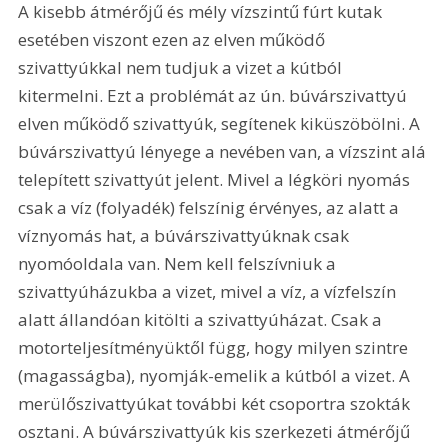
A kisebb átmérőjű és mély vízszintű fúrt kutak 
esetében viszont ezen az elven működő 
szivattyúkkal nem tudjuk a vizet a kútból 
kitermelni. Ezt a problémát az ún. búvárszivattyú 
elven működő szivattyúk, segítenek kiküszöbölni. A 
búvárszivattyú lényege a nevében van, a vízszint alá 
telepített szivattyút jelent. Mivel a légköri nyomás 
csak a víz (folyadék) felszínig érvényes, az alatt a 
víznyomás hat, a búvárszivattyúknak csak 
nyomóoldala van. Nem kell felszívniuk a 
szivattyúházukba a vizet, mivel a víz, a vízfelszín 
alatt állandóan kitölti a szivattyúházat. Csak a 
motorteljesítményüktől függ, hogy milyen szintre 
(magasságba), nyomják-emelik a kútból a vizet. A 
merülőszivattyúkat további két csoportra szokták 
osztani. A búvárszivattyúk kis szerkezeti átmérőjű 