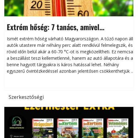
Extrém hőség: 7 tanács, amivel
megóvhatjuk autónkat a nyári károktól
Ismét extrém hőség várható Magyarországon. A tűző napon álló
autók utastere már néhány perc alatt rendkívül felmelegszik, és
rövid időn belül akár a 60-70 °C-ot is megközelítheti. Ez nemcsak
n
a beszállást teszi kellemetlenné, hanem az autó állapotára és a
benne hagyott tárgyakra is káros hatással lehet. Néhány
egyszerű óvintézkedéssel azonban jelentősen csökkenthetjük a
hőség káros hatásait.
l
Szerkesztőségi