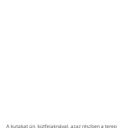
 A kutakat ún. kútfejaknával, azaz részben a terep 