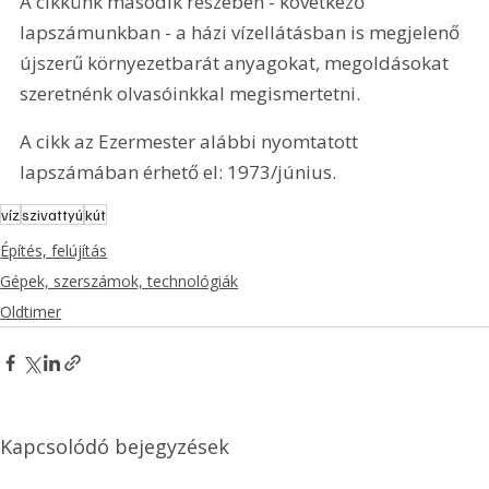
A cikkünk második részében - következő 
lapszámunkban - a házi vízellátásban is megjelenő 
újszerű környezetbarát anyagokat, megoldásokat 
szeretnénk olvasóinkkal megismertetni.
A cikk az Ezermester alábbi nyomtatott 
lapszámában érhető el: 1973/június.
víz
szivattyú
kút
Építés, felújítás
Gépek, szerszámok, technológiák
Oldtimer
Kapcsolódó bejegyzések