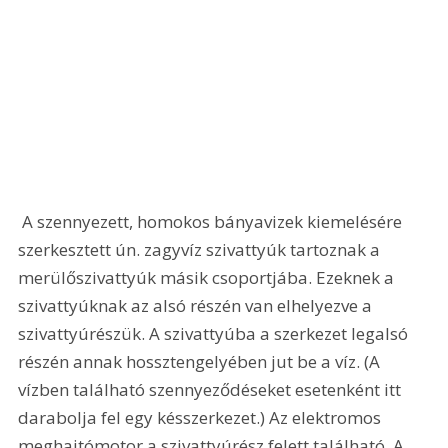
 A szennyezett, homokos bányavizek kiemelésére 
szerkesztett ún. zagyvíz szivattyúk tartoznak a 
merülőszivattyúk másik csoportjába. Ezeknek a 
szivattyúknak az alsó részén van elhelyezve a 
szivattyúrészük. A szivattyúba a szerkezet legalsó 
részén annak hossztengelyében jut be a víz. (A 
vízben található szennyeződéseket esetenként itt 
darabolja fel egy késszerkezet.) Az elektromos 
meghajtómotor a szivattyúrész felett található. A 