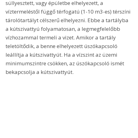
süllyesztett, vagy épületbe elhelyezett, a 
víztermeléstől függő térfogatú (1-10 m3-es) térszíni 
tárolótartályt célszerű elhelyezni. Ebbe a tartályba 
a kútszivattyú folyamatosan, a legmegfelelőbb 
vízhozammal termeli a vizet. Amikor a tartály 
teletöltődik, a benne elhelyezett úszókapcsoló 
leállítja a kútszivattyút. Ha a vízszint az üzemi 
minimumszintre csökken, az úszókapcsoló ismét 
bekapcsolja a kútszivattyút.