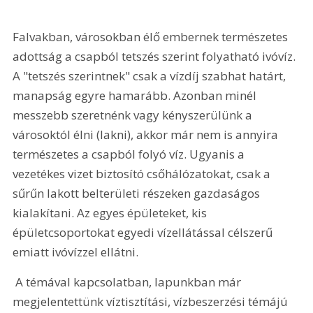
Falvakban, városokban élő embernek természetes 
adottság a csapból tetszés szerint folyatható ivóvíz. 
A "tetszés szerintnek" csak a vízdíj szabhat határt, 
manapság egyre hamarább. Azonban minél 
messzebb szeretnénk vagy kényszerülünk a 
városoktól élni (lakni), akkor már nem is annyira 
természetes a csapból folyó víz. Ugyanis a 
vezetékes vizet biztosító csőhálózatokat, csak a 
sűrűn lakott belterületi részeken gazdaságos 
kialakítani. Az egyes épületeket, kis 
épületcsoportokat egyedi vízellátással célszerű 
emiatt ivóvízzel ellátni.
 A témával kapcsolatban, lapunkban már 
megjelentettünk víztisztítási, vízbeszerzési témájú 