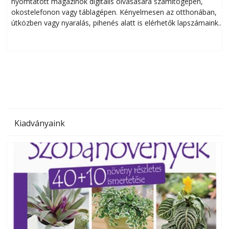
nyomtatott magazinok digitális olvasására számítógépen,
okostelefonon vagy táblagépen. Kényelmesen az otthonában,
útközben vagy nyaralás, pihenés alatt is elérhetők lapszámaink.
ú
Bárhol, bármikor, akár külföldön élve vagy dolgozva is
B
olvashatók az Ezermester lapszámai. A Laptapir kényelmes
megoldás, mert: – t
Kiadványaink