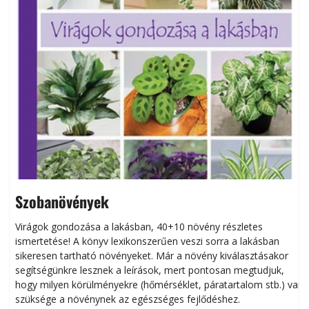
Szobanövények
Virágok gondozása a lakásban, 40+10 növény részletes
ismertetése! A könyv lexikonszerűen veszi sorra a lakásban
s
sikeresen tart­ha­tó növényeket. Már a növény kiválasztásakor
h
segítségünkre lesznek a leírások, mert pontosan megtudjuk,
k
hogy milyen körülményekre (hőmérséklet, páratartalom stb.) van
szüksége a növénynek az egészséges fejlődéshez.