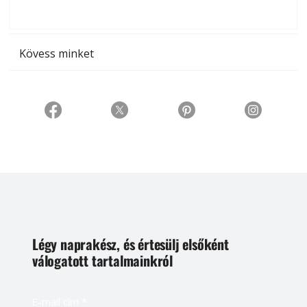
t
Kövess minket
Légy naprakész, és értesülj elsőként
válogatott tartalmainkról
E-mail cím
*