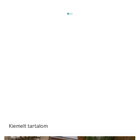
A varrógép és a varrás
Kiemelt tartalom