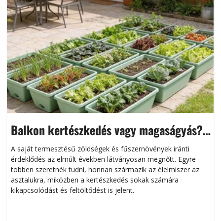
Balkon kertészkedés vagy magaságyás?
Helytakarékos kertészkedés
A saját termesztésű zöldségek és fűszernövények iránti
érdeklődés az elmúlt években látványosan megnőtt. Egyre
többen szeretnék tudni, honnan származik az élelmiszer az
l
asztalukra, miközben a kertészkedés sokak számára
kikapcsolódást és feltöltődést is jelent.
é
d