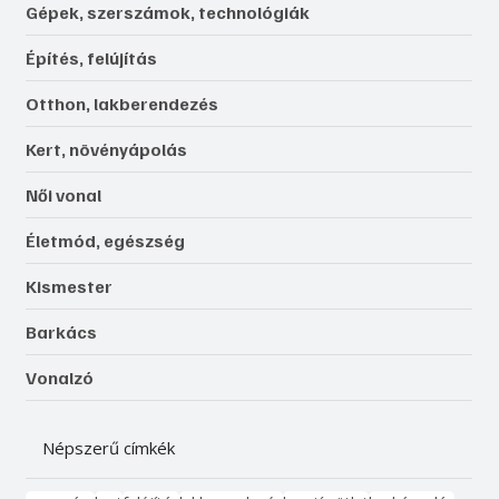
Gépek, szerszámok, technológiák
Építés, felújítás
Otthon, lakberendezés
Kert, növényápolás
Női vonal
Életmód, egészség
Kismester
Barkács
Vonalzó
Népszerű címkék