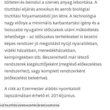
tölteten és beindul a szerves anyag lebontása. A 
tisztítási eljárás anoxikus és aerob biológiai 
tisztítási folyamatokból jön létre. A technológia 
nagy előnye a minimális karbantartási igény és a 
hosszabb nyugalmi időszakok utáni működtetés 
lehetősége – az időszakos terheléseket is kezelni 
képes rendszer jó megoldást nyújt nyaralókban, 
vidéki házakban, menedékházakban, 
kempingekben stb. Beszerelhető már létező 
rendszerek kiegészítőjeként (meglévő előkezeléses 
rendszerhez), vagy komplett rendszerként 
(előkezelést beleértve).
A cikk az Ezermester alábbi nyomtatott 
lapszámában érhető el: 2014/június.
víz
tisztítás
vízelvezetés
áram
csatorna