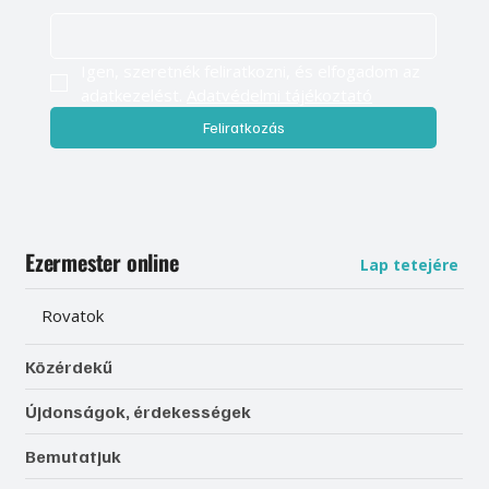
Igen, szeretnék feliratkozni, és elfogadom az 
adatkezelést. 
Adatvédelmi tájékoztató
Feliratkozás
Ezermester online
Lap tetejére
Rovatok
Közérdekű
Újdonságok, érdekességek
Bemutatjuk