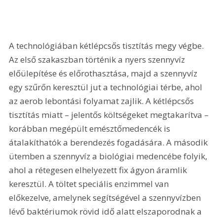
A technológiában kétlépcsős tisztítás megy végbe. 
Az első szakaszban történik a nyers szennyvíz 
előülepítése és előrothasztása, majd a szennyvíz 
egy szűrőn keresztül jut a technológiai térbe, ahol 
az aerob lebontási folyamat zajlik. A kétlépcsős 
tisztítás miatt – jelentős költségeket megtakarítva – 
korábban megépült emésztőmedencék is 
átalakíthatók a berendezés fogadására. A második 
ütemben a szennyvíz a biológiai medencébe folyik, 
ahol a rétegesen elhelyezett fix ágyon áramlik 
keresztül. A töltet speciális enzimmel van 
előkezelve, amelynek segítségével a szennyvízben 
lévő baktériumok rövid idő alatt elszaporodnak a 