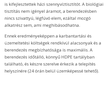
is kifejlesztettek házi szennyvíztisztítót. A biológiai 
tisztítás nem igényel áramot, a berendezésben 
nincs szivattyú, légfúvó elem, ezáltal mozgó 
alkatrész sem, ami meghibásodhatna.
Ennek eredményeképpen a karbantartási és 
üzemeltetési költségek rendkívül alacsonyak és a 
berendezés megbízhatósága is maximális. A 
berendezés időtálló, könnyű HDPE tartályban 
található, és készre szerelve érkezik a telepítés 
helyszínére (24 órán belül üzemképessé tehető).