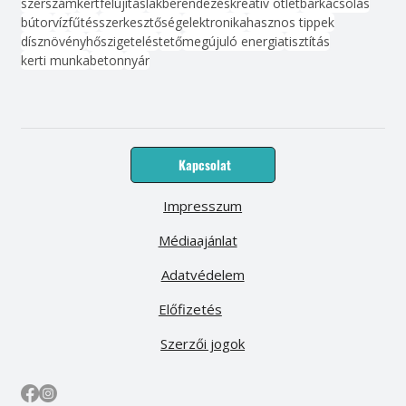
szerszám
kert
felújítás
lakberendezés
kreatív ötlet
barkácsolás
bútor
víz
fűtés
szerkesztőség
elektronika
hasznos tippek
dísznövény
hőszigetelés
tető
megújuló energia
tisztítás
kerti munka
beton
nyár
Kapcsolat
Impresszum
Médiaajánlat
Adatvédelem
Előfizetés
Szerzői jogok