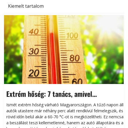
Kiemelt tartalom
Extrém hőség: 7 tanács, amivel
megóvhatjuk autónkat a nyári károktól
Ismét extrém hőség várható Magyarországon. A tűző napon álló
autók utastere már néhány perc alatt rendkívül felmelegszik, és
rövid időn belül akár a 60-70 °C-ot is megközelítheti. Ez nemcsak
n
a beszállást teszi kellemetlenné, hanem az autó állapotára és a