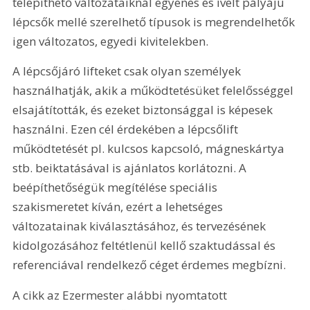
telepíthető változataiknál egyenes és ívelt pályájú 
lépcsők mellé szerelhető típusok is megrendelhetők 
igen változatos, egyedi kivitelekben.
A lépcsőjáró lifteket csak olyan személyek 
használhatják, akik a működtetésüket felelősséggel 
elsajátították, és ezeket biztonsággal is képesek 
használni. Ezen cél érdekében a lépcsőlift 
működtetését pl. kulcsos kapcsoló, mágneskártya 
stb. beiktatásával is ajánlatos korlátozni. A 
beépíthetőségük megítélése speciális 
szakismeretet kíván, ezért a lehetséges 
változatainak kiválasztásához, és tervezésének 
kidolgozásához feltétlenül kellő szaktudással és 
referenciával rendelkező céget érdemes megbízni. 
A cikk az Ezermester alábbi nyomtatott 