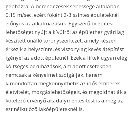
gépházra. A berendezések sebessége általában 
0,15 m/sec, ezért főként 2-3 szintes épületeknél 
előnyös az alkalmazásuk. Egyszerű beépítési 
lehetőséget nyújt a kívülről az épülethez gyárilag 
készített önálló toronyszerkezet, amely készen 
érkezik a helyszínre, és viszonylag kevés átépítést 
igényel az adott épületnél. Ezek a liftek ugyan elég 
költséges beruházások, ám adott esetekben 
nemcsak a kényelmet szolgálják, hanem 
kimondottan megkönnyíthetik az idős emberek 
életvitelét, mozgáslehetőségeit, és megoldhatják a 
kötelező érvényű akadálymentesítést is a még az 
ezt nélkülöző lakóépületeknél is.