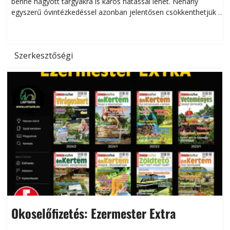
benne hagyott tárgyakra is káros hatással lehet. Néhány
egyszerű óvintézkedéssel azonban jelentősen csökkenthetjük a
hőség káros hatásait.
l
Szerkesztőségi
Okoselőfizetés: Ezermester Extra