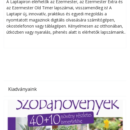
A Laptapiron elérhetők az Ezermester, az Ezermester Extra és
az Ezermester Old Timer lapszámai, visszamenőleg is! A
Laptapir új, innovatív, praktikus és egyedi megoldás a
L
nyomtatott magazinok digitális olvasására számítógépen,
okostelefonon vagy táblagépen. Kényelmesen az otthonában,
útközben vagy nyaralás, pihenés alatt is elérhetők lapszámaink.
ú
Bárhol, bármikor, akár külföldön élve vagy dolgozva is
B
olvashatók az Ezermester lapszámai. A Laptapir kényelmes
megoldás, mert: – t
Kiadványaink