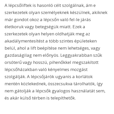
A lépcsőliftek is hasonló célt szolgálnak, ám e 
szerkezetek olyan személyeknek készülnek, akiknek 
már gondot okoz a lépcsőn való fel-le járás 
életkoruk vagy betegségük miatt. Ezek a 
szerkezetek olyan helyen oldhatják meg az 
akadálymentesítést a több szintes épületeken 
belül, ahol a lift beépítése nem lehetséges, vagy 
gazdaságilag nem előnyös. Leggyakrabban szűk 
orsóterű vagy hosszú, pihenőkkel megszakított 
lépcsőházakban való kényelmes mozgást 
szolgálják. A lépcsőjárók ugyanis a korlátok 
mentén közlekednek, összecsukva tárolhatók, így 
nem gátolják a lépcsők gyalogos használatát sem, 
és akár külső térben is telepíthetők.