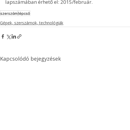
lapszámában érhető el: 2015/február.
szerszám
lépcső
Gépek, szerszámok, technológiák
Kapcsolódó bejegyzések