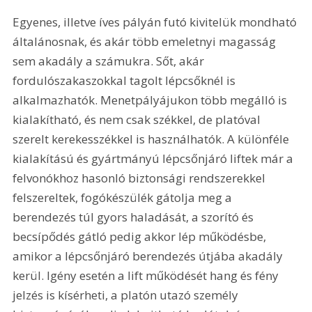
Egyenes, illetve íves pályán futó kivitelük mondható 
általánosnak, és akár több emeletnyi magasság 
sem akadály a számukra. Sőt, akár 
fordulószakaszokkal tagolt lépcsőknél is 
alkalmazhatók. Menetpályájukon több megálló is 
kialakítható, és nem csak székkel, de platóval 
szerelt kerekesszékkel is használhatók. A különféle 
kialakítású és gyártmányú lépcsőnjáró liftek már a 
felvonókhoz hasonló biztonsági rendszerekkel 
felszereltek, fogókészülék gátolja meg a 
berendezés túl gyors haladását, a szorító és 
becsípődés gátló pedig akkor lép működésbe, 
amikor a lépcsőnjáró berendezés útjába akadály 
kerül. Igény esetén a lift működését hang és fény 
jelzés is kísérheti, a platón utazó személy 