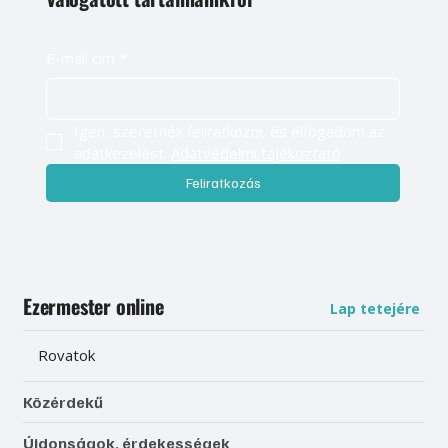
E-mail cím
*
Igen, szeretnék feliratkozni, és elfogadom az 
adatkezelést. 
Adatvédelmi tájékoztató
Feliratkozás
Ezermester online
Lap tetejére
Rovatok
Közérdekű
Újdonságok, érdekességek