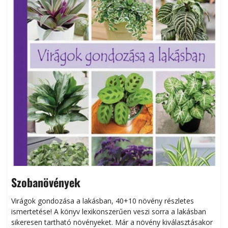
Szobanövények
Virágok gondozása a lakásban, 40+10 növény részletes
ismertetése! A könyv lexikonszerűen veszi sorra a lakásban
s
sikeresen tart­ha­tó növényeket. Már a növény kiválasztásakor
h