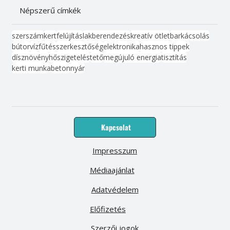
Népszerű címkék
szerszám
kert
felújítás
lakberendezés
kreatív ötlet
barkácsolás
bútor
víz
fűtés
szerkesztőség
elektronika
hasznos tippek
dísznövény
hőszigetelés
tető
megújuló energia
tisztítás
kerti munka
beton
nyár
Kapcsolat
Impresszum
Médiaajánlat
Adatvédelem
Előfizetés
Szerzői jogok