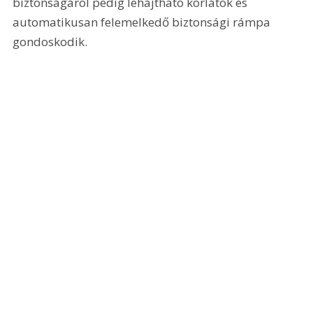
biztonságáról pedig lehajtható korlátok és 
automatikusan felemelkedő biztonsági rámpa 
gondoskodik.