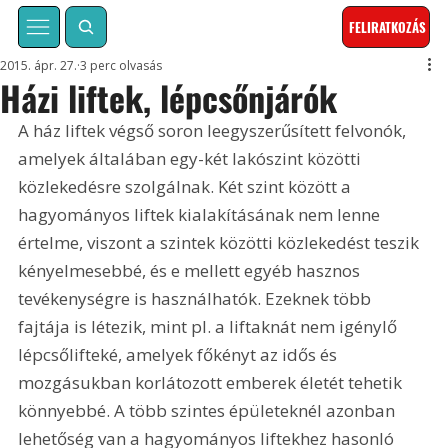
FELIRATKOZÁS
2015. ápr. 27.
3 perc olvasás
Házi liftek, lépcsőnjárók
A ház liftek végső soron leegyszerűsített felvonók, 
amelyek általában egy-két lakószint közötti 
közlekedésre szolgálnak. Két szint között a 
hagyományos liftek kialakításának nem lenne 
értelme, viszont a szintek közötti közlekedést teszik 
kényelmesebbé, és e mellett egyéb hasznos 
tevékenységre is használhatók. Ezeknek több 
fajtája is létezik, mint pl. a liftaknát nem igénylő 
lépcsőlifteké, amelyek főkényt az idős és 
mozgásukban korlátozott emberek életét tehetik 
könnyebbé. A több szintes épületeknél azonban 
lehetőség van a hagyományos liftekhez hasonló 