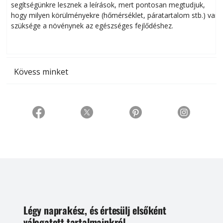
segítségünkre lesznek a leírások, mert pontosan megtudjuk,
k
hogy milyen körülményekre (hőmérséklet, páratartalom stb.) van
szüksége a növénynek az egészséges fejlődéshez.
t
Kövess minket
Légy naprakész, és értesülj elsőként
válogatott tartalmainkról