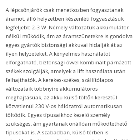
A lépcsőnjárók csak menetközben fogyasztanak 
áramot, álló helyzetben készenléti fogyasztásuk 
legfeljebb 2-3 W. Némely változatuk akkumulátor 
nélkül működik, ám az áramszünetekre is gondolva 
egyes gyártók biztonsági akkuval hidalják át az 
ilyen helyzeteket. A kényelmes használatot 
elforgatható, biztonsági övvel kombinált párnázott 
székek szolgálják, amelyek a lift használata után 
felhajthatók. A kerekes-székes, szállítólapos 
változataik többnyire akkumulátoros 
meghajtásúak, az akku külső töltőn keresztül 
közvetlenül 230 V-os hálózatról automatikusan 
töltődik. Egyes típusaikhoz kezelő személy 
szükséges, ám gyártanak önállóan működtethető 
típusokat is. A szabadban, külső térben is 