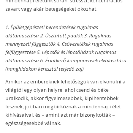
mindennapi életünk során: stresszt, koncentrációs 
zavart vagy akár betegségeket okozhat.
1. Épületgépészeti berendezések rugalmas 
alátámasztása 
2. Úsztatott padlók 
3. Rugalmas 
mennyezeti függesztők 
4. Csővezetékek rugalmas 
felfüggesztése 
5. Lépcsők és lépcsőházak rugalmas 
alátámasztása 
6. Érintkező komponensek elválasztása 
(hanghidakon keresztül terjedő zaj)
Amikor az embereknek lehetőségük van elvonulni a 
világtól egy olyan helyre, ahol csend és béke 
uralkodik, akkor figyelmesebbek, kipihentebbek 
lesznek, jobban megbirkóznak a mindennapi élet 
kihívásaival, és – amint azt már bizonyították – 
egészségesebbé válnak.