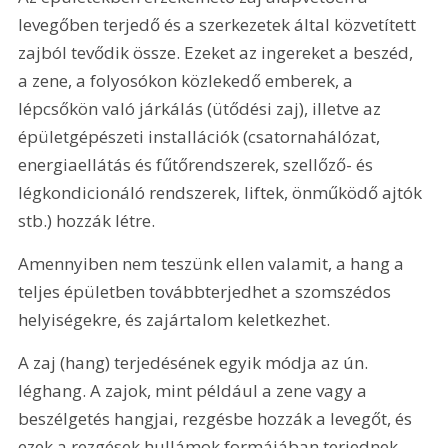
levegőben terjedő és a szerkezetek által közvetített 
zajból tevődik össze. Ezeket az ingereket a beszéd, 
a zene, a folyosókon közlekedő emberek, a 
lépcsőkön való járkálás (ütődési zaj), illetve az 
épületgépészeti installációk (csatornahálózat, 
energiaellátás és fűtőrendszerek, szellőző- és 
légkondicionáló rendszerek, liftek, önműködő ajtók 
stb.) hozzák létre.
Amennyiben nem teszünk ellen valamit, a hang a 
teljes épületben továbbterjedhet a szomszédos 
helyiségekre, és zajártalom keletkezhet.
A zaj (hang) terjedésének egyik módja az ún. 
léghang. A zajok, mint például a zene vagy a 
beszélgetés hangjai, rezgésbe hozzák a levegőt, és 
ezek a rezgések hullámok formájában terjednek, 