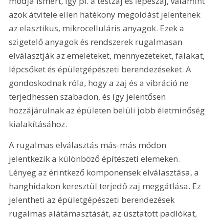
módja ismert, így pl. a testzaj és lépészaj, valamint 
azok átvitele ellen hatékony megoldást jelentenek 
az elasztikus, mikrocelluláris anyagok. Ezek a 
szigetelő anyagok és rendszerek rugalmasan 
elválasztják az emeleteket, mennyezeteket, falakat, 
lépcsőket és épületgépészeti berendezéseket. A 
gondoskodnak róla, hogy a zaj és a vibráció ne 
terjedhessen szabadon, és így jelentősen 
hozzájárulnak az épületen belüli jobb életminőség 
kialakításához.
A rugalmas elválasztás más-más módon 
jelentkezik a különböző építészeti elemeken. 
Lényeg az érintkező komponensek elválasztása, a 
hanghidakon keresztül terjedő zaj meggátlása. Ez 
jelentheti az épületgépészeti berendezések 
rugalmas alátámasztását, az úsztatott padlókat, 