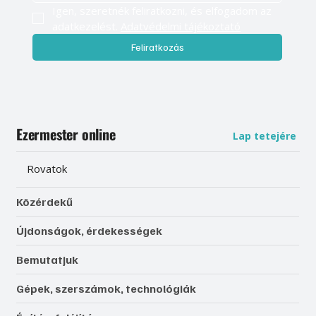
Igen, szeretnék feliratkozni, és elfogadom az 
adatkezelést. 
Adatvédelmi tájékoztató
Feliratkozás
Ezermester online
Lap tetejére
Rovatok
Közérdekű
Újdonságok, érdekességek
Bemutatjuk
Gépek, szerszámok, technológiák