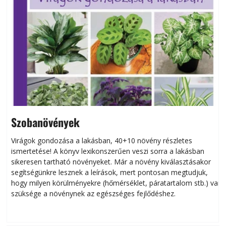
Szobanövények
Virágok gondozása a lakásban, 40+10 növény részletes
ismertetése! A könyv lexikonszerűen veszi sorra a lakásban
s
sikeresen tart­ha­tó növényeket. Már a növény kiválasztásakor
h
segítségünkre lesznek a leírások, mert pontosan megtudjuk,
k
hogy milyen körülményekre (hőmérséklet, páratartalom stb.) van
szüksége a növénynek az egészséges fejlődéshez.
t