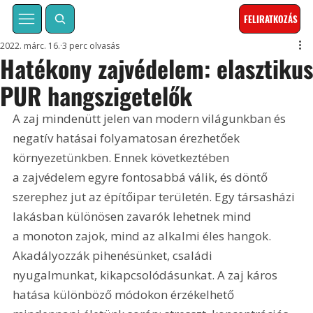
FELIRATKOZÁS
2022. márc. 16.
3 perc olvasás
Hatékony zajvédelem: elasztiku
PUR hangszigetelők
A zaj mindenütt jelen van modern világunkban és 
negatív hatásai folyamatosan érezhetőek 
környezetünkben. Ennek következtében 
a zajvédelem egyre fontosabbá válik, és döntő 
szerephez jut az építőipar területén. Egy társasházi 
lakásban különösen zavarók lehetnek mind 
a monoton zajok, mind az alkalmi éles hangok. 
Akadályozzák pihenésünket, családi 
nyugalmunkat, kikapcsolódásunkat. A zaj káros 
hatása különböző módokon érzékelhető 