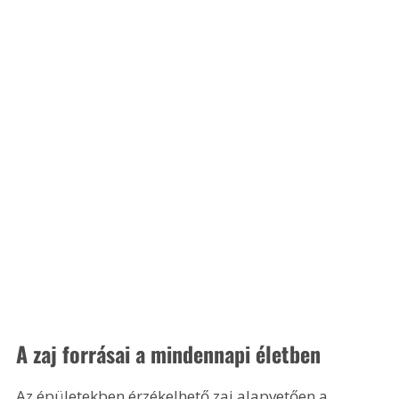
A zaj forrásai a mindennapi életben
Az épületekben érzékelhető zaj alapvetően a 