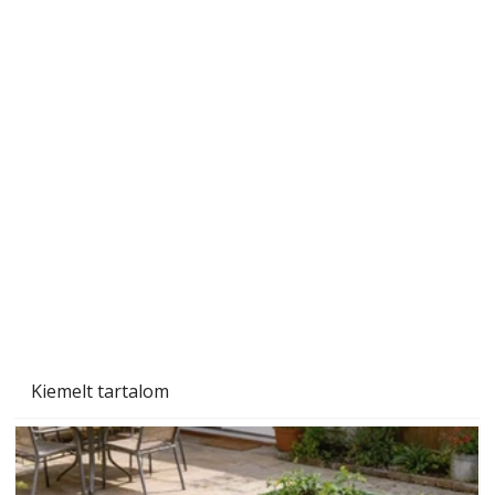
A varrógép és a varrás
Kiemelt tartalom