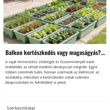
Balkon kertészkedés vagy magaságyás?
Helytakarékos kertészkedés
A saját termesztésű zöldségek és fűszernövények iránti
érdeklődés az elmúlt években látványosan megnőtt. Egyre
többen szeretnék tudni, honnan származik az élelmiszer az
l
asztalukra, miközben a kertészkedés sokak számára
kikapcsolódást és feltöltődést is jelent.
é
d
Szerkesztőségi