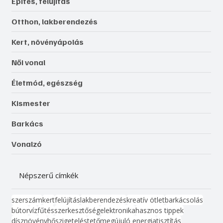
Építés, felújítás
Otthon, lakberendezés
Kert, növényápolás
Női vonal
Életmód, egészség
Kismester
Barkács
Vonalzó
Népszerű címkék
szerszám
kert
felújítás
lakberendezés
kreatív ötlet
barkácsolás
bútor
víz
fűtés
szerkesztőség
elektronika
hasznos tippek
dísznövény
hőszigetelés
tető
megújuló energia
tisztítás