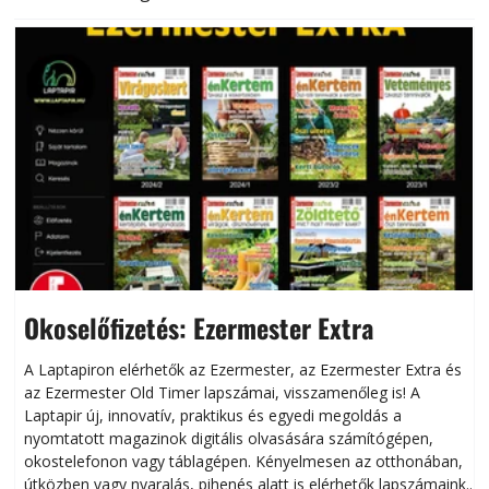
Okoselőfizetés: Ezermester Extra
A Laptapiron elérhetők az Ezermester, az Ezermester Extra és
az Ezermester Old Timer lapszámai, visszamenőleg is! A
Laptapir új, innovatív, praktikus és egyedi megoldás a
L
nyomtatott magazinok digitális olvasására számítógépen,
okostelefonon vagy táblagépen. Kényelmesen az otthonában,
útközben vagy nyaralás, pihenés alatt is elérhetők lapszámaink.
ú