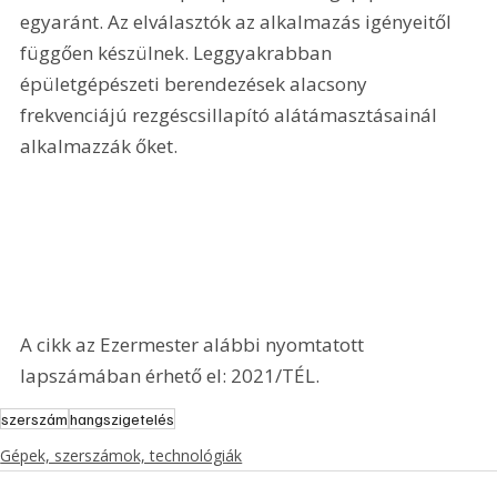
egyaránt. Az elválasztók az alkalmazás igényeitől 
függően készülnek. Leggyakrabban 
épületgépészeti berendezések alacsony 
frekvenciájú rezgéscsillapító alátámasztásainál 
alkalmazzák őket.
A cikk az Ezermester alábbi nyomtatott 
lapszámában érhető el: 2021/TÉL.
szerszám
hangszigetelés
Gépek, szerszámok, technológiák